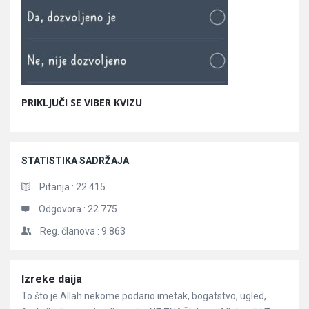
PRIKLJUČI SE VIBER KVIZU
STATISTIKA SADRŽAJA
Pitanja :
22.415
Odgovora :
22.775
Reg. članova :
9.863
Članci
Izreke daija
To što je Allah nekome podario imetak, bogatstvo, ugled,