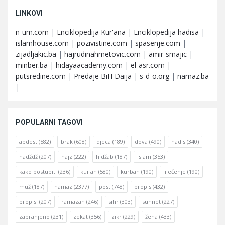
LINKOVI
n-um.com
|
Enciklopedija Kur'ana
|
Enciklopedija hadisa
|
islamhouse.com
|
pozivistine.com
|
spasenje.com
|
zijadljakic.ba
|
hajrudinahmetovic.com
|
amir-smajic
|
minber.ba
|
hidayaacademy.com
|
el-asr.com
|
putsredine.com
|
Predaje BiH Daija
|
s-d-o.org
|
namaz.ba
|
POPULARNI TAGOVI
abdest
(582)
brak
(608)
djeca
(189)
dova
(490)
hadis
(340)
hadždž
(207)
hajz
(222)
hidžab
(187)
islam
(353)
kako postupiti
(236)
kur'an
(580)
kurban
(190)
liječenje
(190)
muž
(187)
namaz
(2377)
post
(748)
propis
(432)
propisi
(207)
ramazan
(246)
sihr
(303)
sunnet
(227)
zabranjeno
(231)
zekat
(356)
zikr
(229)
žena
(433)