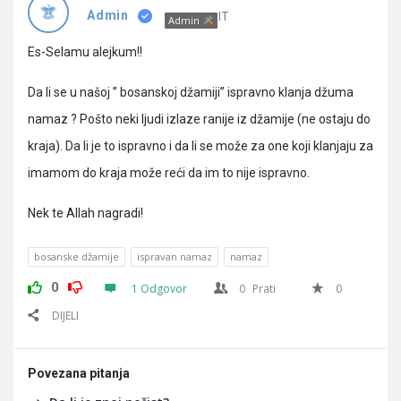
Pitanja
IT
Admin
Admin
Es-Selamu alejkum!!
Da li se u našoj ” bosanskoj džamiji” ispravno klanja džuma
namaz ? Pošto neki ljudi izlaze ranije iz džamije (ne ostaju do
kraja). Da li je to ispravno i da li se može za one koji klanjaju za
imamom do kraja može reći da im to nije ispravno.
Nek te Allah nagradi!
bosanske džamije
ispravan namaz
namaz
0
1 Odgovor
0
Prati
0
DIJELI
Povezana pitanja