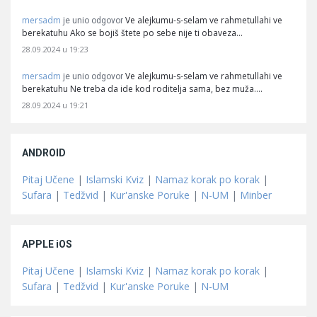
mersadm
Ve alejkumu-s-selam ve rahmetullahi ve
je unio odgovor
berekatuhu Ako se bojiš štete po sebe nije ti obaveza…
28.09.2024 u 19:23
mersadm
Ve alejkumu-s-selam ve rahmetullahi ve
je unio odgovor
berekatuhu Ne treba da ide kod roditelja sama, bez muža.…
28.09.2024 u 19:21
ANDROID
Pitaj Učene
|
Islamski Kviz
|
Namaz korak po korak
|
Sufara
|
Tedžvid
|
Kur'anske Poruke
|
N-UM
|
Minber
APPLE iOS
Pitaj Učene
|
Islamski Kviz
|
Namaz korak po korak
|
Sufara
|
Tedžvid
|
Kur'anske Poruke
|
N-UM