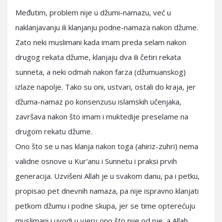
Međutim, problem nije u džumi-namazu, već u
naklanjavanju ili klanjanju podne-namaza nakon džume.
Zato neki muslimani kada imam preda selam nakon
drugog rekata džume, klanjaju dva ili četiri rekata
sunneta, a neki odmah nakon farza (džumuanskog)
izlaze napolje. Tako su oni, ustvari, ostali do kraja, jer
džuma-namaz po konsenzusu islamskih učenjaka,
završava nakon što imam i muktedije preselame na
drugom rekatu džume.
Ono što se u nas klanja nakon toga (ahiriz-zuhri) nema
validne osnove u Kur'anu i Sunnetu i praksi prvih
generacija. Uzvišeni Allah je u svakom danu, pa i petku,
propisao pet dnevnih namaza, pa nije ispravno klanjati
petkom džumu i podne skupa, jer se time opterećuju
muslimani i uvodi u vjeru ono što nije od nje, a Allah