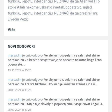
funkciju, ljepotu, inteligenciju, NE ZNAČI da ga Allah voli ! To
što je Allah nekome uskratio imetak, bogatstvo, ugled,
funkciju, ljepotu, inteligenciju, NE ZNAČI da ga prezire ! mr.
Elvedin Pezić
Više
NOVI ODGOVORI
mersadm
Ve alejkumu-s-selam ve rahmetullahi ve
je unio odgovor
berekatuhu Za bračno savjetovanje se obratite nekome koga lično
poznajete.…
13.10.2024 u 15:25
mersadm
Ve alejkumu-s-selam ve rahmetullahi ve
je unio odgovor
berekatuhu Tražite tiknture u kojim nije korišten etanol. One u…
28.09.2024 u 19:26
mersadm
Ve alejkumu-s-selam ve rahmetullahi ve
je unio odgovor
berekatuhu Pitanje nije dovoljno pojašenjeno. Pas je čuvar čega? U…
28.09.2024 u 19:25