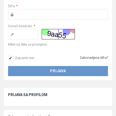
Šifra
*
Označi kvadratić
*
Klikni na sliku za promjenu.
Zapamti me!
Zaboravljena šifra?
Sidebar
PRIJAVA SA PROFILOM