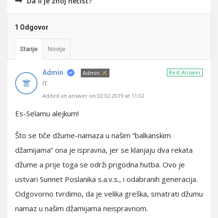
Da li je znoj nečist?
1 Odgovor
Starije
Novije
Admin
Best Answer
Admin
IT
Added an answer on 02.02.2019 at 11:02
Es-Selamu alejkum!
Što se tiče džume-namaza u našim “balkanskim
džamijama” ona je ispravna, jer se klanjaju dva rekata
džume a prije toga se održi prigodna hutba. Ovo je
ustvari Sunnet Poslanika s.a.v.s., i odabranih generacija.
Odgovorno tvrdimo, da je velika greška, smatrati džumu
namaz u našim džamijama neispravnom.