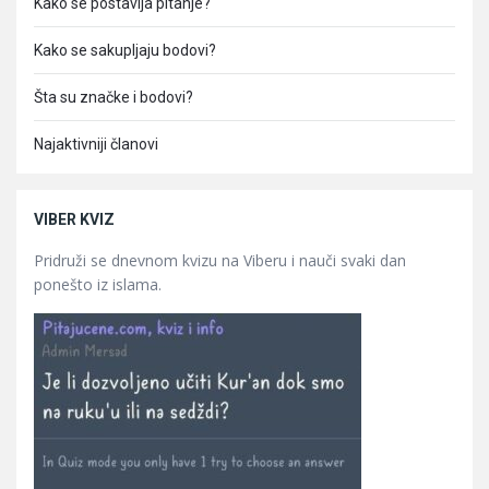
Kako se postavlja pitanje?
Kako se sakupljaju bodovi?
Šta su značke i bodovi?
Najaktivniji članovi
VIBER KVIZ
Pridruži se dnevnom kvizu na Viberu i nauči svaki dan
ponešto iz islama.