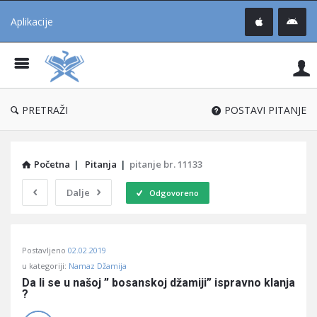
Aplikacije
Pit
Uč
®
PRETRAŽI
POSTAVI PITANJE
Početna
|
Pitanja
|
pitanje br. 11133
Dalje
Odgovoreno
Pitaj
Postavljeno
02.02.2019
Učene
u kategoriji:
Namaz Džamija
®
Da li se u našoj ” bosanskoj džamiji” ispravno klanja 
?
Latest