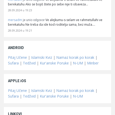
berekatuhu Ako se bojiš štete po sebe nije ti obaveza…
28.09.2024 u 19:23
mersadm
Ve alejkumu-s-selam ve rahmetullahi ve
je unio odgovor
berekatuhu Ne treba da ide kod roditelja sama, bez muža.…
28.09.2024 u 19:21
ANDROID
Pitaj Učene
|
Islamski Kviz
|
Namaz korak po korak
|
Sufara
|
Tedžvid
|
Kur'anske Poruke
|
N-UM
|
Minber
APPLE iOS
Pitaj Učene
|
Islamski Kviz
|
Namaz korak po korak
|
Sufara
|
Tedžvid
|
Kur'anske Poruke
|
N-UM
LINKOVI