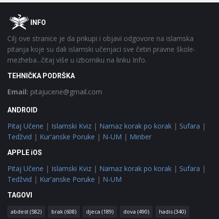
Footer
O
INFO
Cilj ove stranice je da prikupi i objavi odgovore na islamska
pitanja koje su dali islamski učenjaci sve četiri pravne škole-
mezheba...čitaj više u izborniku na linku Info.
TEHNIČKA PODRŠKA
Email:
pitajucene@gmail.com
ANDROID
Pitaj Učene
|
Islamski Kviz
|
Namaz korak po korak
|
Sufara
|
Tedžvid
|
Kur'anske Poruke
|
N-UM
|
Minber
APPLE iOS
Pitaj Učene
|
Islamski Kviz
|
Namaz korak po korak
|
Sufara
|
Tedžvid
|
Kur'anske Poruke
|
N-UM
TAGOVI
abdest
(582)
brak
(608)
djeca
(189)
dova
(490)
hadis
(340)