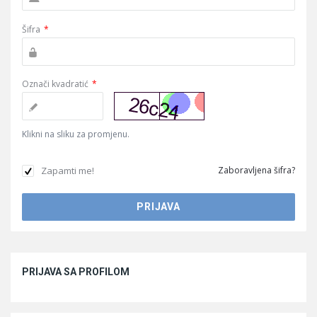
Šifra
*
Označi kvadratić
*
Klikni na sliku za promjenu.
Zapamti me!
Zaboravljena šifra?
Sidebar
PRIJAVA SA PROFILOM