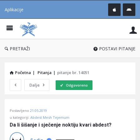
Aplikacije
Pit
Uč
®
PRETRAŽI
POSTAVI PITANJE
Početna
|
Pitanja
|
pitanje br. 14051
Dalje
Odgovoreno
Pitaj
Postavljeno
21.05.2019
Učene
u kategoriji:
Abdest Mesh Tejemum
®
Da li šišanje i sječenje noktiju kvari abdest?
Latest