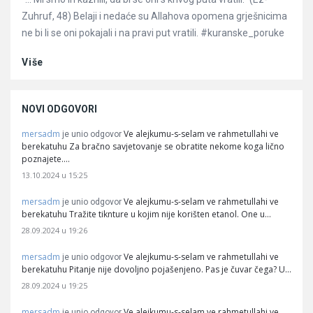
Zuhruf, 48) Belaji i nedaće su Allahova opomena grješnicima
ne bi li se oni pokajali i na pravi put vratili. #kuranske_poruke
Više
NOVI ODGOVORI
mersadm
Ve alejkumu-s-selam ve rahmetullahi ve
je unio odgovor
berekatuhu Za bračno savjetovanje se obratite nekome koga lično
poznajete.…
13.10.2024 u 15:25
mersadm
Ve alejkumu-s-selam ve rahmetullahi ve
je unio odgovor
berekatuhu Tražite tiknture u kojim nije korišten etanol. One u…
28.09.2024 u 19:26
mersadm
Ve alejkumu-s-selam ve rahmetullahi ve
je unio odgovor
berekatuhu Pitanje nije dovoljno pojašenjeno. Pas je čuvar čega? U…
28.09.2024 u 19:25
mersadm
Ve alejkumu-s-selam ve rahmetullahi ve
je unio odgovor