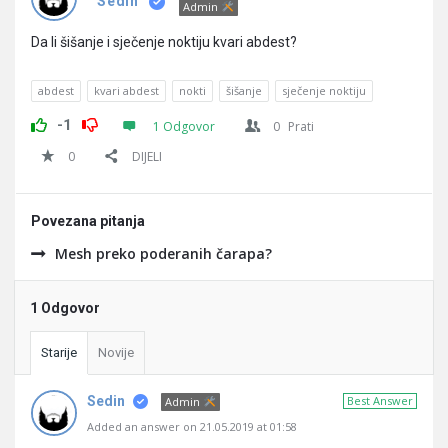
Pitanja
Sedin
Admin
Da li šišanje i sječenje noktiju kvari abdest?
abdest
kvari abdest
nokti
šišanje
sječenje noktiju
-1
1 Odgovor
0
Prati
0
DIJELI
Povezana pitanja
Mesh preko poderanih čarapa?
1 Odgovor
Starije
Novije
Sedin
Best Answer
Admin
Added an answer on 21.05.2019 at 01:58