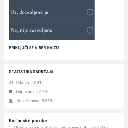
PRIKLJUČI SE VIBER KVIZU
STATISTIKA SADRŽAJA
Pitanja :
22.415
Odgovora :
22.775
Reg. članova :
9.863
Članci
Kur'anske poruke
“… Mi smo ih kaznili, da bi se oni s krivog puta vratili.” (Ez-