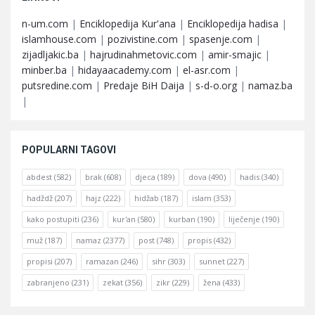
n-um.com
|
Enciklopedija Kur'ana
|
Enciklopedija hadisa
|
islamhouse.com
|
pozivistine.com
|
spasenje.com
|
zijadljakic.ba
|
hajrudinahmetovic.com
|
amir-smajic
|
minber.ba
|
hidayaacademy.com
|
el-asr.com
|
putsredine.com
|
Predaje BiH Daija
|
s-d-o.org
|
namaz.ba
|
POPULARNI TAGOVI
abdest
(582)
brak
(608)
djeca
(189)
dova
(490)
hadis
(340)
hadždž
(207)
hajz
(222)
hidžab
(187)
islam
(353)
kako postupiti
(236)
kur'an
(580)
kurban
(190)
liječenje
(190)
muž
(187)
namaz
(2377)
post
(748)
propis
(432)
propisi
(207)
ramazan
(246)
sihr
(303)
sunnet
(227)
zabranjeno
(231)
zekat
(356)
zikr
(229)
žena
(433)