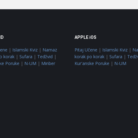
ID
APPLE iOS
čene
|
Islamski Kviz
|
Namaz
Pitaj Učene
|
Islamski Kviz
|
N
o korak
|
Sufara
|
Tedžvid
|
korak po korak
|
Sufara
|
Tedž
ke Poruke
|
N-UM
|
Minber
Kur'anske Poruke
|
N-UM