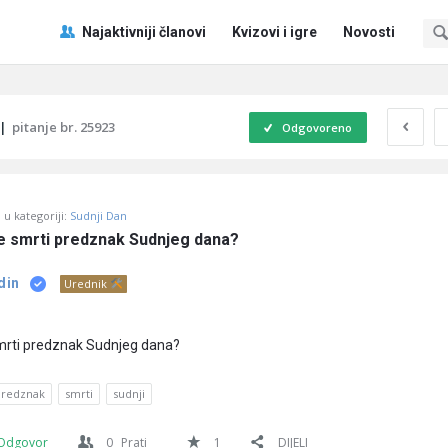
Pitaj
Pitaj
Najaktivniji članovi
Kvizovi i igre
Novosti
Učene
Učene
®
®
Navigacija
|
pitanje br. 25923
Odgovoreno
u kategoriji:
Sudnji Dan
ne smrti predznak Sudnjeg dana?
din
Urednik
smrti predznak Sudnjeg dana?
predznak
smrti
sudnji
Odgovor
0
Prati
1
DIJELI