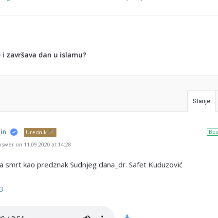
 i završava dan u islamu?
Starije
in
Bes
Urednik
swer on 11.09.2020 at 14:28
a smrt kao predznak Sudnjeg dana_dr. Safet Kuduzović
3