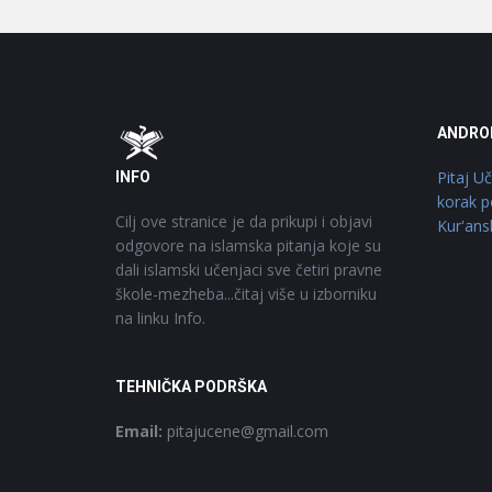
Footer
O
ANDRO
Pitaj U
INFO
korak p
Cilj ove stranice je da prikupi i objavi
Kur'ans
odgovore na islamska pitanja koje su
dali islamski učenjaci sve četiri pravne
škole-mezheba...čitaj više u izborniku
na linku Info.
TEHNIČKA PODRŠKA
Email:
pitajucene@gmail.com