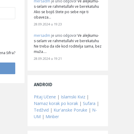
mersadm
Ve alejkumu-
je unio odgovor
s-selam ve rahmetullahi ve berekatuhu
Ako se bojiš štete po sebe nije ti
obaveza…
28.09.2024 u 19:23
mersadm
Ve alejkumu-
je unio odgovor
s-selam ve rahmetullahi ve berekatuhu
Ne treba da ide kod roditelja sama, bez
muža.…
na šifra?
28.09.2024 u 19:21
ANDROID
Pitaj Učene
|
Islamski Kviz
|
Namaz korak po korak
|
Sufara
|
Tedžvid
|
Kur'anske Poruke
|
N-
UM
|
Minber