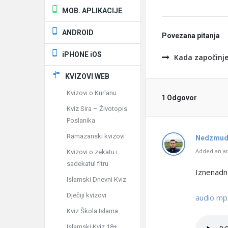
MOB. APLIKACIJE
ANDROID
Povezana pitanja
iPHONE iOS
Kada započinje
KVIZOVI WEB
Kvizovi o Kur'anu
1 Odgovor
Kviz Sira – Životopis
Poslanika
Ramazanski kvizovi
Nedzmud
Added an an
Kvizovi o zekatu i
sadekatul fitru
Iznenadn
Islamski Dnevni Kviz
Dječiji kvizovi
audio mp
Kviz Škola Islama
Islamski Kviz 18+