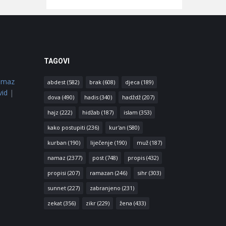
TAGOVI
amaz
abdest
(582)
brak
(608)
djeca
(189)
vid
|
dova
(490)
hadis
(340)
hadždž
(207)
hajz
(222)
hidžab
(187)
islam
(353)
kako postupiti
(236)
kur'an
(580)
kurban
(190)
liječenje
(190)
muž
(187)
namaz
(2377)
post
(748)
propis
(432)
propisi
(207)
ramazan
(246)
sihr
(303)
sunnet
(227)
zabranjeno
(231)
zekat
(356)
zikr
(229)
žena
(433)