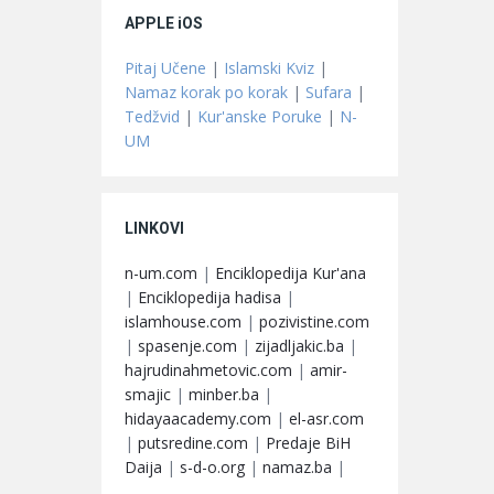
APPLE iOS
Pitaj Učene
|
Islamski Kviz
|
Namaz korak po korak
|
Sufara
|
Tedžvid
|
Kur'anske Poruke
|
N-
UM
LINKOVI
n-um.com
|
Enciklopedija Kur'ana
|
Enciklopedija hadisa
|
islamhouse.com
|
pozivistine.com
|
spasenje.com
|
zijadljakic.ba
|
hajrudinahmetovic.com
|
amir-
smajic
|
minber.ba
|
hidayaacademy.com
|
el-asr.com
|
putsredine.com
|
Predaje BiH
Daija
|
s-d-o.org
|
namaz.ba
|