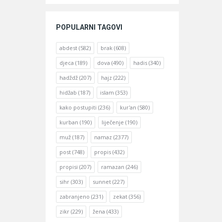
POPULARNI TAGOVI
abdest
(582)
brak
(608)
djeca
(189)
dova
(490)
hadis
(340)
hadždž
(207)
hajz
(222)
hidžab
(187)
islam
(353)
kako postupiti
(236)
kur'an
(580)
kurban
(190)
liječenje
(190)
muž
(187)
namaz
(2377)
post
(748)
propis
(432)
propisi
(207)
ramazan
(246)
sihr
(303)
sunnet
(227)
zabranjeno
(231)
zekat
(356)
zikr
(229)
žena
(433)