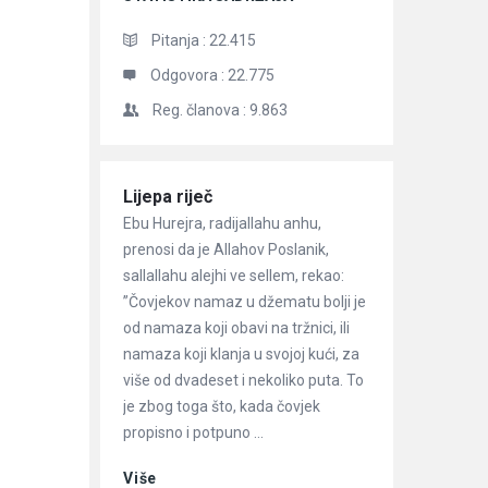
Pitanja :
22.415
Odgovora :
22.775
Reg. članova :
9.863
Članci
Lijepa riječ
Ebu Hurejra, radijallahu anhu,
prenosi da je Allahov Poslanik,
sallallahu alejhi ve sellem, rekao:
”Čovjekov namaz u džematu bolji je
od namaza koji obavi na tržnici, ili
namaza koji klanja u svojoj kući, za
više od dvadeset i nekoliko puta. To
je zbog toga što, kada čovjek
propisno i potpuno ...
Više