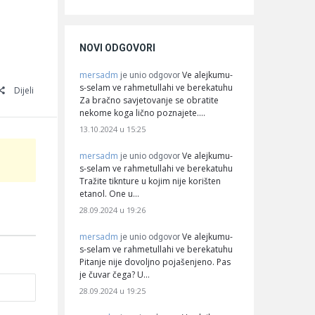
NOVI ODGOVORI
mersadm
Ve alejkumu-
je unio odgovor
s-selam ve rahmetullahi ve berekatuhu
Dijeli
Za bračno savjetovanje se obratite
nekome koga lično poznajete.…
13.10.2024 u 15:25
mersadm
Ve alejkumu-
je unio odgovor
s-selam ve rahmetullahi ve berekatuhu
Tražite tiknture u kojim nije korišten
etanol. One u…
28.09.2024 u 19:26
mersadm
Ve alejkumu-
je unio odgovor
s-selam ve rahmetullahi ve berekatuhu
Pitanje nije dovoljno pojašenjeno. Pas
je čuvar čega? U…
28.09.2024 u 19:25