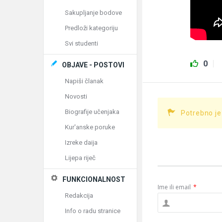
Sakupljanje bodove
Predloži kategoriju
Svi studenti
0
OBJAVE - POSTOVI
Napiši članak
Novosti
Biografije učenjaka
Potrebno je
Kur'anske poruke
Izreke daija
Lijepa riječ
FUNKCIONALNOST
Ime ili email
*
Redakcija
Info o radu stranice