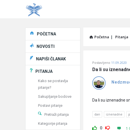
Explore
POČETNA
Početna
|
Pitanja
NOVOSTI
Pitaj
NAPIŠI ČLANAK
Postavljeno
11.09.2020
Učene
Da li su iznenad
PITANJA
®
Kako se postavlja
Nedzmu
pitanje?
Latest
Sakupljanje bodove
Pitanja
Da li su iznenadne 
Postavi pitanje
dan
iznenadne
Pretraži pitanja
Kategorije pitanja
0
1 