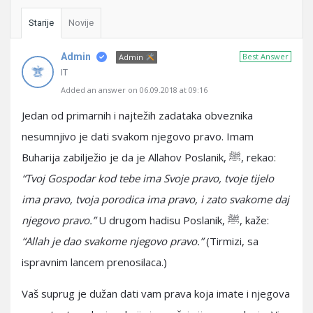
Starije
Novije
Admin
Best Answer
Admin
IT
Added an answer on 06.09.2018 at 09:16
Jedan od primarnih i najtežih zadataka obveznika
nesumnjivo je dati svakom njegovo pravo. Imam
Buharija zabilježio je da je Allahov Poslanik, ﷺ, rekao:
“Tvoj Gospodar kod tebe ima Svoje pravo, tvoje tijelo
ima pravo, tvoja porodica ima pravo, i zato svakome daj
njegovo pravo.”
U drugom hadisu Poslanik, ﷺ, kaže:
“Allah je dao svakome njegovo pravo.”
(Tirmizi, sa
ispravnim lancem prenosilaca.)
Vaš suprug je dužan dati vam prava koja imate i njegova