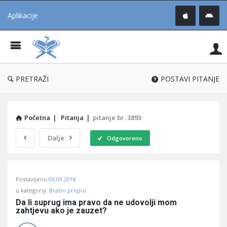
Aplikacije
Pit
Uč
®
PRETRAŽI
POSTAVI PITANJE
Početna
|
Pitanja
|
pitanje br. 3893
Dalje
Odgovoreno
Pitaj
Postavljeno
06.09.2018
Učene
u kategoriji:
Bračni propisi
®
Da li suprug ima pravo da ne udovolji mom 
zahtjevu ako je zauzet?
Latest