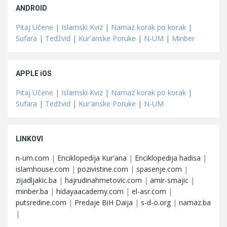
ANDROID
Pitaj Učene
|
Islamski Kviz
|
Namaz korak po korak
|
Sufara
|
Tedžvid
|
Kur'anske Poruke
|
N-UM
|
Minber
APPLE iOS
Pitaj Učene
|
Islamski Kviz
|
Namaz korak po korak
|
Sufara
|
Tedžvid
|
Kur'anske Poruke
|
N-UM
LINKOVI
n-um.com
|
Enciklopedija Kur'ana
|
Enciklopedija hadisa
|
islamhouse.com
|
pozivistine.com
|
spasenje.com
|
zijadljakic.ba
|
hajrudinahmetovic.com
|
amir-smajic
|
minber.ba
|
hidayaacademy.com
|
el-asr.com
|
putsredine.com
|
Predaje BiH Daija
|
s-d-o.org
|
namaz.ba
|