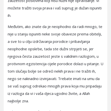
zauzetost poslovima koji nisu nužni nije opravdanje. Vi
možete tražiti svoja prava i vaš suprug je dužan ispuniti
ih.
Međutim, ako znate da je neophodno da radi mnogo, te
nije u stanju ispuniti neke svoje obaveze prema obitelji,
a sve to u cilju izdržavanja porodice i pribavljanja
neophodne opskrbe, tada ste dužni strpjeti se, jer
njegova česta zauzetost jeste s validnim razlogom, u
protivnom egzistencija cijele porodice dolazi u pitanje. U
tom slučaju bolje se odreći nekih prava i ne tražiti ih,
nego se naknadno izvinjavati. Trebate imati na umu da
se vaš suprug odrekao mnogih prava koja mu pripadaju
iz razloga da vi i vaša djeca ugodno živite, a Allah
najbolje zna.