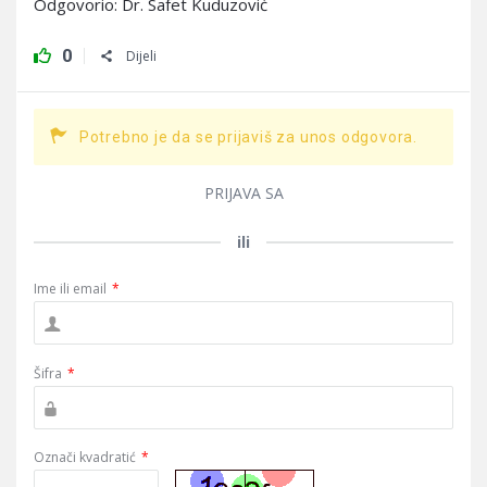
Odgovorio: Dr. Safet Kuduzović
0
Dijeli
Potrebno je da se prijaviš za unos odgovora.
PRIJAVA SA
ili
Ime ili email
*
Šifra
*
Označi kvadratić
*