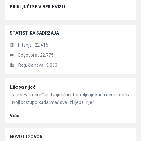
PRIKLJUČI SE VIBER KVIZU
STATISTIKA SADRŽAJA
Pitanja :
22.415
Odgovora :
22.775
Reg. članova :
9.863
Članci
Lijepa riječ
Dvije stvari određuju tvoju ličnost: strpljenje kada nemaš ništa
i tvoji postupci kada imaš sve. #Lijepa_riječ
Više
NOVI ODGOVORI