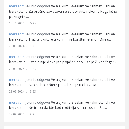
mersadm
Ve alejkumu-s-selam ve rahmetullahi ve
je unio odgovor
berekatuhu Za bračno savjetovanje se obratite nekome koga lično
poznajete.…
13.10.2024 u 15:25
mersadm
Ve alejkumu-s-selam ve rahmetullahi ve
je unio odgovor
berekatuhu Tražite tiknture u kojim nije korišten etanol. One u…
28.09.2024 u 19:26
mersadm
Ve alejkumu-s-selam ve rahmetullahi ve
je unio odgovor
berekatuhu Pitanje nije dovoljno pojašenjeno. Pas je čuvar čega? U…
28.09.2024 u 19:25
mersadm
Ve alejkumu-s-selam ve rahmetullahi ve
je unio odgovor
berekatuhu Ako se bojiš štete po sebe nije ti obaveza…
28.09.2024 u 19:23
mersadm
Ve alejkumu-s-selam ve rahmetullahi ve
je unio odgovor
berekatuhu Ne treba da ide kod roditelja sama, bez muža.…
28.09.2024 u 19:21