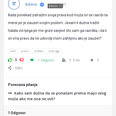
Pitanja
IT
Admin
Admin
Kada ponekad zatražim svoja prava kod muža on se rasrdi na
mene jer je zauzet svojim poslom. Jesam li dužna tražiti
halala od njega jer me grize savjest što sam ga rasrdila, i da li
on ima pravo da ne udovolji mom zahtjevu ako je zauzet?
muž
pravo
srdžba
supruga
0
1 Odgovor
0
Prati
0
DIJELI
Povezana pitanja
Kako sam dužna da se ponašam prema majci svog
muža ako me ona ne voli?
1 Odgovor