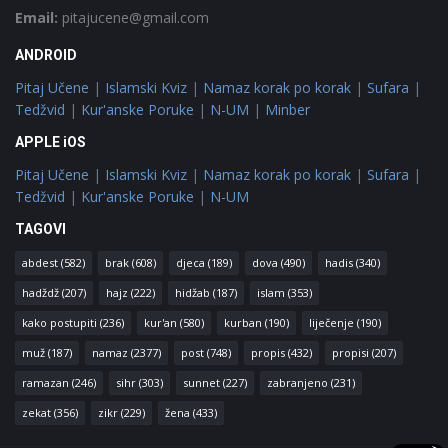
Email:
pitajucene@gmail.com
ANDROID
Pitaj Učene
|
Islamski Kviz
|
Namaz korak po korak
|
Sufara
|
Tedžvid
|
Kur'anske Poruke
|
N-UM
|
Minber
APPLE iOS
Pitaj Učene
|
Islamski Kviz
|
Namaz korak po korak
|
Sufara
|
Tedžvid
|
Kur'anske Poruke
|
N-UM
TAGOVI
abdest
(582)
brak
(608)
djeca
(189)
dova
(490)
hadis
(340)
hadždž
(207)
hajz
(222)
hidžab
(187)
islam
(353)
kako postupiti
(236)
kur'an
(580)
kurban
(190)
liječenje
(190)
muž
(187)
namaz
(2377)
post
(748)
propis
(432)
propisi
(207)
ramazan
(246)
sihr
(303)
sunnet
(227)
zabranjeno
(231)
zekat
(356)
zikr
(229)
žena
(433)