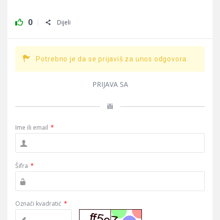
0
Dijeli
Potrebno je da se prijaviš za unos odgovora.
PRIJAVA SA
ili
Ime ili email
*
Šifra
*
Označi kvadratić
*