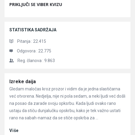
PRIKLJUČI SE VIBER KVIZU
STATISTIKA SADRŽAJA
Pitanja :
22.415
Odgovora :
22.775
Reg. članova :
9.863
Članci
Izreke daija
Gledam maločas kroz prozor i vidim da je jedna slastičarna
već otvorena. Nedjelja, nije ni pola sedam, a neki ljudi već došli
na posao da zarade svoju opksrbu. Kada ljudi ovako rano
ustaju da stiču dunjalučku opskrbu, kako je tek važno ustati
rano na sabah-namaz da se stiče opskrba za ...
Više