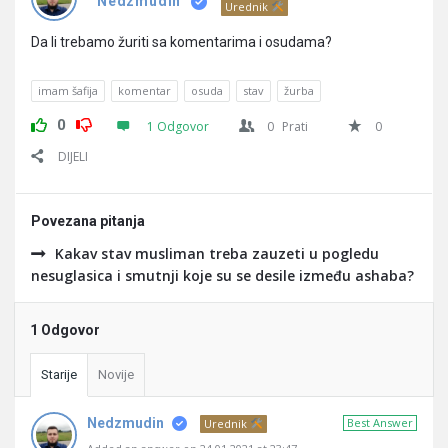
Pitanja
Nedzmudin
Urednik
Da li trebamo žuriti sa komentarima i osudama?
imam šafija
komentar
osuda
stav
žurba
0
1 Odgovor
0
Prati
0
DIJELI
Povezana pitanja
Kakav stav musliman treba zauzeti u pogledu
nesuglasica i smutnji koje su se desile između ashaba?
1 Odgovor
Starije
Novije
Nedzmudin
Best Answer
Urednik