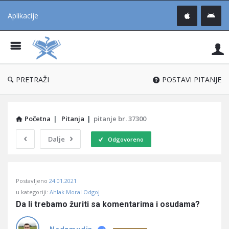
Aplikacije
Pit
Uč
®
PRETRAŽI
POSTAVI PITANJE
Početna
|
Pitanja
|
pitanje br. 37300
Dalje
Odgovoreno
Pitaj
Postavljeno
24.01.2021
Učene
u kategoriji:
Ahlak Moral Odgoj
®
Da li trebamo žuriti sa komentarima i osudama?
Latest