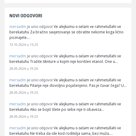
NOVI ODGOVORI
mersadm
Ve alejkumu-s-selam ve rahmetullahi ve
je unio odgovor
berekatuhu Za bračno savjetovanje se obratite nekome koga lično
poznajete.…
13.10.2024 u 15:25
mersadm
Ve alejkumu-s-selam ve rahmetullahi ve
je unio odgovor
berekatuhu Tražite tiknture u kojim nije korišten etanol. One u…
28.09.2024 u 19:26
mersadm
Ve alejkumu-s-selam ve rahmetullahi ve
je unio odgovor
berekatuhu Pitanje nije dovoljno pojašenjeno. Pas je čuvar čega? U…
28.09.2024 u 19:25
mersadm
Ve alejkumu-s-selam ve rahmetullahi ve
je unio odgovor
berekatuhu Ako se bojiš štete po sebe nije ti obaveza…
28.09.2024 u 19:23
mersadm
Ve alejkumu-s-selam ve rahmetullahi ve
je unio odgovor
berekatuhu Ne treba da ide kod roditelja sama, bez muža.…