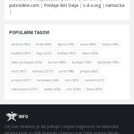
putsredine.com
|
Predaje BiH Daija
|
s-d-o.org
|
namaz.ba
|
POPULARNI TAGOVI
abdest
(582)
brak
(608)
djeca
(189)
dova
(490)
hadis
(340)
hadždž
(207)
hajz
(222)
hidžab
(187)
islam
(353)
kako postupiti
(236)
kur'an
(580)
kurban
(190)
liječenje
(190)
muž
(187)
namaz
(2377)
post
(748)
propis
(432)
propisi
(207)
ramazan
(246)
sihr
(303)
sunnet
(227)
zabranjeno
(231)
zekat
(356)
zikr
(229)
žena
(433)
Footer
O
INFO
Cilj ove stranice je da prikupi i objavi odgovore na islamska
pitanja koje su dali islamski učenjaci sve četiri pravne škole-