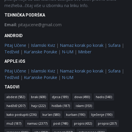
mezheba...čitaj više u izborniku na linku Info.
TEHNIČKA PODRŠKA
Email:
pitajucene@gmail.com
ANDROID
Pitaj Učene
|
Islamski Kviz
|
Namaz korak po korak
|
Sufara
|
Tedžvid
|
Kur'anske Poruke
|
N-UM
|
Minber
APPLE iOS
Pitaj Učene
|
Islamski Kviz
|
Namaz korak po korak
|
Sufara
|
Tedžvid
|
Kur'anske Poruke
|
N-UM
TAGOVI
abdest
(582)
brak
(608)
djeca
(189)
dova
(490)
hadis
(340)
hadždž
(207)
hajz
(222)
hidžab
(187)
islam
(353)
kako postupiti
(236)
kur'an
(580)
kurban
(190)
liječenje
(190)
muž
(187)
namaz
(2377)
post
(748)
propis
(432)
propisi
(207)