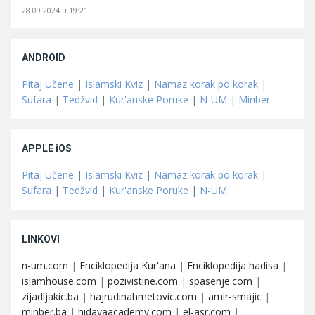
28.09.2024 u 19:21
ANDROID
Pitaj Učene
|
Islamski Kviz
|
Namaz korak po korak
|
Sufara
|
Tedžvid
|
Kur'anske Poruke
|
N-UM
|
Minber
APPLE iOS
Pitaj Učene
|
Islamski Kviz
|
Namaz korak po korak
|
Sufara
|
Tedžvid
|
Kur'anske Poruke
|
N-UM
LINKOVI
n-um.com
|
Enciklopedija Kur'ana
|
Enciklopedija hadisa
|
islamhouse.com
|
pozivistine.com
|
spasenje.com
|
zijadljakic.ba
|
hajrudinahmetovic.com
|
amir-smajic
|
minber.ba
|
hidayaacademy.com
|
el-asr.com
|