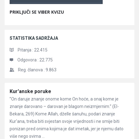
PRIKLJUČI SE VIBER KVIZU
STATISTIKA SADRŽAJA
Pitanja :
22.415
Odgovora :
22.775
Reg. članova :
9.863
Članci
Kur'anske poruke
”On daruje znanje onome kome On hoće, a onaj kome je
znanje darovano – darovan je blagom neizmjernim.” (El-
Bekara, 269) Kome Allah, dželle šanuhu, podari znanje
Kur'ana, treba biti svjestan svoje vrijednosti i ne smije biti
ponizan pred onima kojima je dat imetak, jer je njemu dato
više nego svima ...