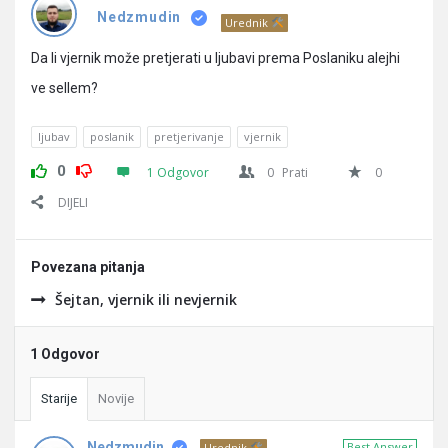
Pitanja
Nedzmudin
Urednik
Da li vjernik može pretjerati u ljubavi prema Poslaniku alejhi
ve sellem?
ljubav
poslanik
pretjerivanje
vjernik
0
1 Odgovor
0
Prati
0
DIJELI
Povezana pitanja
Šejtan, vjernik ili nevjernik
1 Odgovor
Starije
Novije
Nedzmudin
Best Answer
Urednik