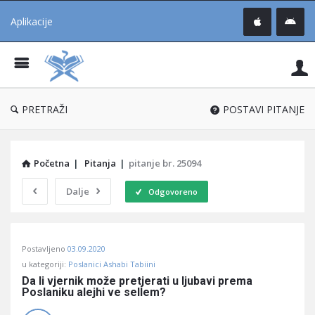
Aplikacije
Pit
Uč
®
PRETRAŽI
POSTAVI PITANJE
Početna
|
Pitanja
|
pitanje br. 25094
Dalje
Odgovoreno
Pitaj
Postavljeno
03.09.2020
Učene
u kategoriji:
Poslanici Ashabi Tabiini
®
Da li vjernik može pretjerati u ljubavi prema 
Poslaniku alejhi ve sellem?
Latest