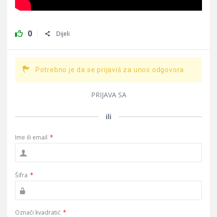
0
Dijeli
Potrebno je da se prijaviš za unos odgovora.
PRIJAVA SA
ili
Ime ili email
*
Šifra
*
Označi kvadratić
*