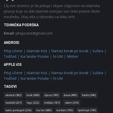
Cilj ove stranice je da prikupi i objavi odgovore na islamska
pitanja koje su dali islamski učenjaci sve četiri pravne škole-
mezheba...čitaj više u izborniku na linku Info.
TEHNIČKA PODRŠKA
Email:
pitajucene@gmail.com
ANDROID
Pitaj Učene
|
Islamski Kviz
|
Namaz korak po korak
|
Sufara
|
Tedžvid
|
Kur'anske Poruke
|
N-UM
|
Minber
APPLE iOS
Pitaj Učene
|
Islamski Kviz
|
Namaz korak po korak
|
Sufara
|
Tedžvid
|
Kur'anske Poruke
|
N-UM
TAGOVI
abdest
(582)
brak
(608)
djeca
(189)
dova
(490)
hadis
(340)
hadždž
(207)
hajz
(222)
hidžab
(187)
islam
(353)
kako postupiti
(236)
kur'an
(580)
kurban
(190)
liječenje
(190)