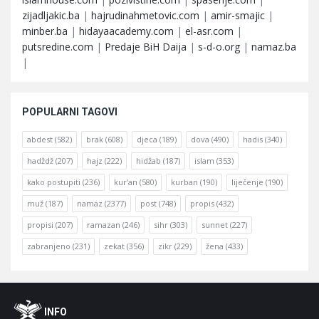
zijadljakic.ba
|
hajrudinahmetovic.com
|
amir-smajic
|
minber.ba
|
hidayaacademy.com
|
el-asr.com
|
putsredine.com
|
Predaje BiH Daija
|
s-d-o.org
|
namaz.ba
|
POPULARNI TAGOVI
abdest
(582)
brak
(608)
djeca
(189)
dova
(490)
hadis
(340)
hadždž
(207)
hajz
(222)
hidžab
(187)
islam
(353)
kako postupiti
(236)
kur'an
(580)
kurban
(190)
liječenje
(190)
muž
(187)
namaz
(2377)
post
(748)
propis
(432)
propisi
(207)
ramazan
(246)
sihr
(303)
sunnet
(227)
zabranjeno
(231)
zekat
(356)
zikr
(229)
žena
(433)
Footer
O
INFO