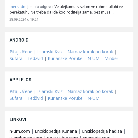
mersadm
Ve alejkumu-s-selam ve rahmetullahi ve
je unio odgovor
berekatuhu Ne treba da ide kod roditelja sama, bez muža.…
28.09.2024 u 19:21
ANDROID
Pitaj Učene
|
Islamski Kviz
|
Namaz korak po korak
|
Sufara
|
Tedžvid
|
Kur'anske Poruke
|
N-UM
|
Minber
APPLE iOS
Pitaj Učene
|
Islamski Kviz
|
Namaz korak po korak
|
Sufara
|
Tedžvid
|
Kur'anske Poruke
|
N-UM
LINKOVI
n-um.com
|
Enciklopedija Kur'ana
|
Enciklopedija hadisa
|
islamhouse.com
|
pozivistine.com
|
spasenje.com
|