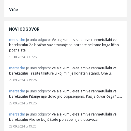
Više
NOVI ODGOVORI
mersadm
Ve alejkumu-s-selam ve rahmetullahi ve
je unio odgovor
berekatuhu Za bračno savjetovanje se obratite nekome koga lično
poznajete.…
13.10.2024 u 15:25
mersadm
Ve alejkumu-s-selam ve rahmetullahi ve
je unio odgovor
berekatuhu Tražite tiknture u kojim nije korišten etanol. One u…
28.09.2024 u 19:26
mersadm
Ve alejkumu-s-selam ve rahmetullahi ve
je unio odgovor
berekatuhu Pitanje nije dovoljno pojašenjeno. Pas je čuvar čega? U…
28.09.2024 u 19:25
mersadm
Ve alejkumu-s-selam ve rahmetullahi ve
je unio odgovor
berekatuhu Ako se bojiš štete po sebe nije ti obaveza…
28.09.2024 u 19:23