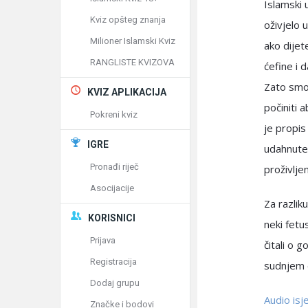
Islamski 
Kviz opšteg znanja
oživjelo 
Milioner Islamski Kviz
ako dijet
RANGLISTE KVIZOVA
ćefine i 
Zato smo 
KVIZ APLIKACIJA
počiniti 
Pokreni kviz
je propis 
IGRE
udahnute 
Pronađi riječ
proživlje
Asocijacije
Za razlik
KORISNICI
neki fetu
Prijava
čitali o 
Registracija
sudnjem d
Dodaj grupu
Audio is
Značke i bodovi