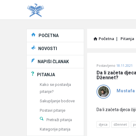
Explore
POČETNA
Početna
|
Pitanja
NOVOSTI
Pitaj
NAPIŠI ČLANAK
Postavljeno
18.11.2021
Učene
Da li začeta djec
PITANJA
Džennet?
®
Kako se postavlja
Mustafa
pitanje?
Latest
Sakupljanje bodove
Pitanja
Da li začeta djeca č
Postavi pitanje
Pretraži pitanja
djeca
džennet
p
Kategorije pitanja