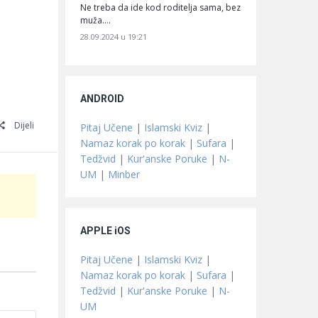
Ne treba da ide kod roditelja sama, bez
muža.…
28.09.2024 u 19:21
ANDROID
Dijeli
Pitaj Učene
|
Islamski Kviz
|
Namaz korak po korak
|
Sufara
|
Tedžvid
|
Kur'anske Poruke
|
N-
UM
|
Minber
APPLE iOS
Pitaj Učene
|
Islamski Kviz
|
Namaz korak po korak
|
Sufara
|
Tedžvid
|
Kur'anske Poruke
|
N-
UM