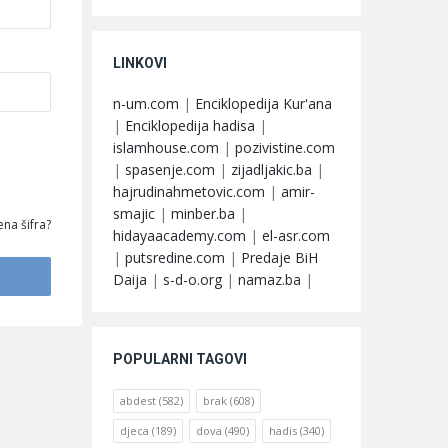
LINKOVI
n-um.com
|
Enciklopedija Kur'ana
|
Enciklopedija hadisa
|
islamhouse.com
|
pozivistine.com
|
spasenje.com
|
zijadljakic.ba
|
hajrudinahmetovic.com
|
amir-
smajic
|
minber.ba
|
na šifra?
hidayaacademy.com
|
el-asr.com
|
putsredine.com
|
Predaje BiH
Daija
|
s-d-o.org
|
namaz.ba
|
POPULARNI TAGOVI
abdest
(582)
brak
(608)
djeca
(189)
dova
(490)
hadis
(340)