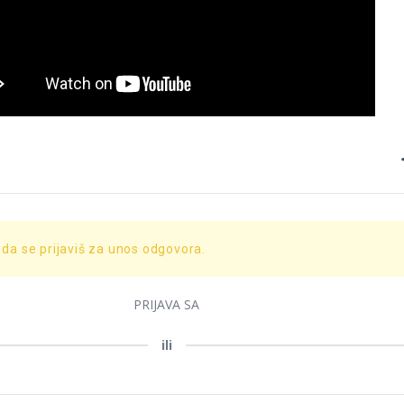
 da se prijaviš za unos odgovora.
PRIJAVA SA
ili