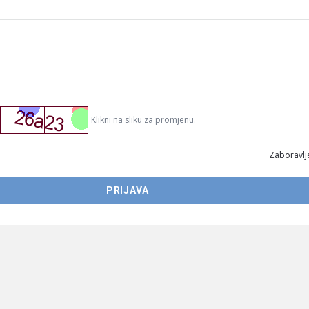
Klikni na sliku za promjenu.
Zaboravlje