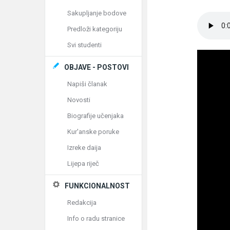
Sakupljanje bodove
Predloži kategoriju
Svi studenti
OBJAVE - POSTOVI
Napiši članak
Novosti
Biografije učenjaka
Kur'anske poruke
Izreke daija
Lijepa riječ
FUNKCIONALNOST
Redakcija
Info o radu stranice