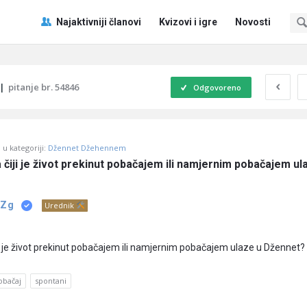
Pitaj
Pitaj
Najaktivniji članovi
Kvizovi i igre
Novosti
Učene
Učene
®
®
Navigacija
|
pitanje br. 54846
Odgovoreno
u kategoriji:
Džennet Džehennem
a čiji je život prekinut pobačajem ili namjernim pobačajem ula
 Zg
Urednik
iji je život prekinut pobačajem ili namjernim pobačajem ulaze u Džennet?
obačaj
spontani