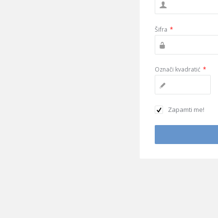
Šifra
*
Označi kvadratić
*
Zapamti me!