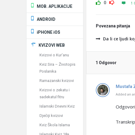
0
1 
MOB. APLIKACIJE
ANDROID
Povezana pitanja
iPHONE iOS
Da li ce ljudi 
KVIZOVI WEB
Kvizovi o Kur'anu
1 Odgovor
Kviz Sira – Životopis
Poslanika
Ramazanski kvizovi
Mustafa 
Kvizovi o zekatu i
Added an an
sadekatul fitru
Odgovorio
Islamski Dnevni Kviz
Dječiji kvizovi
Transkrip
Kviz Škola Islama
Islamski Kviz 18+