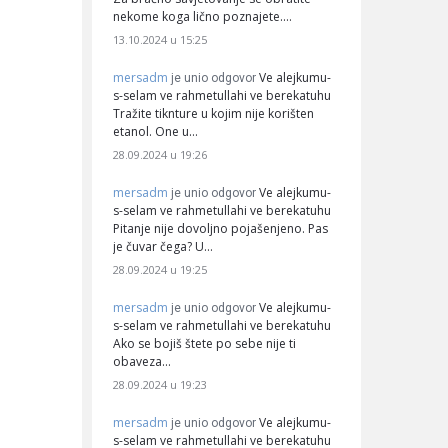
nekome koga lično poznajete.…
13.10.2024 u 15:25
mersadm
Ve alejkumu-
je unio odgovor
s-selam ve rahmetullahi ve berekatuhu
Tražite tiknture u kojim nije korišten
etanol. One u…
28.09.2024 u 19:26
mersadm
Ve alejkumu-
je unio odgovor
s-selam ve rahmetullahi ve berekatuhu
Pitanje nije dovoljno pojašenjeno. Pas
je čuvar čega? U…
28.09.2024 u 19:25
mersadm
Ve alejkumu-
je unio odgovor
s-selam ve rahmetullahi ve berekatuhu
Ako se bojiš štete po sebe nije ti
obaveza…
28.09.2024 u 19:23
mersadm
Ve alejkumu-
je unio odgovor
s-selam ve rahmetullahi ve berekatuhu