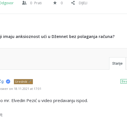
Odgovor
0
Prati
0
DIJELI
koji imaju anksioznost ući u Džennet bez polaganja računa?
Starije
Zg
Bes
Urednik
swer on 18.11.2021 at 17:01
 mr. Elvedin Pezić u video predavanju ispod.
t: