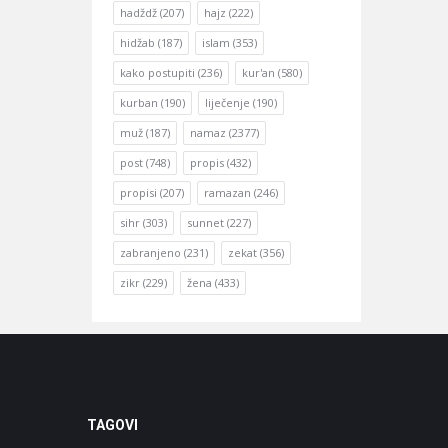
hadždž
(207)
hajz
(222)
hidžab
(187)
islam
(353)
kako postupiti
(236)
kur'an
(580)
kurban
(190)
liječenje
(190)
muž
(187)
namaz
(2377)
post
(748)
propis
(432)
propisi
(207)
ramazan
(246)
sihr
(303)
sunnet
(227)
zabranjeno
(231)
zekat
(356)
zikr
(229)
žena
(433)
TAGOVI