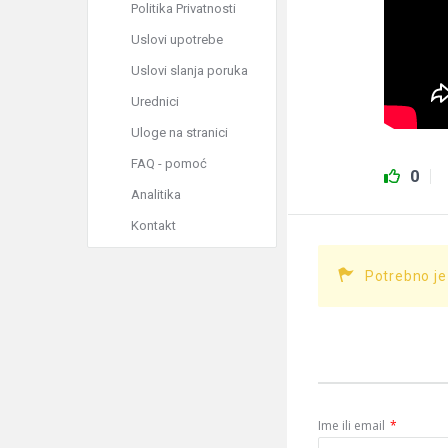
Politika Privatnosti
Uslovi upotrebe
Uslovi slanja poruka
Urednici
Uloge na stranici
FAQ - pomoć
0
Analitika
Kontakt
Potrebno je
Ime ili email
*