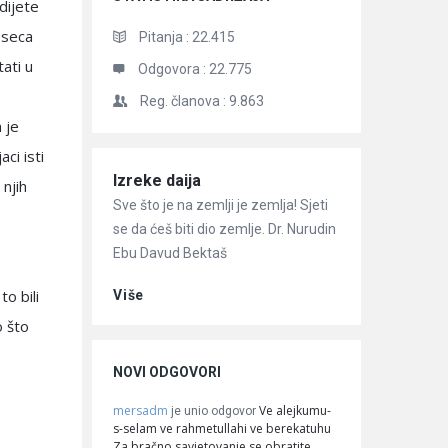
dijete
eseca
Pitanja :
22.415
ati u
Odgovora :
22.775
Reg. članova :
9.863
 je
ci isti
Članci
Izreke daija
 njih
Sve što je na zemlji je zemlja! Sjeti
se da ćeš biti dio zemlje. Dr. Nurudin
Ebu Davud Bektaš
o bili
Više
o što
NOVI ODGOVORI
mersadm
Ve alejkumu-
je unio odgovor
s-selam ve rahmetullahi ve berekatuhu
Za bračno savjetovanje se obratite