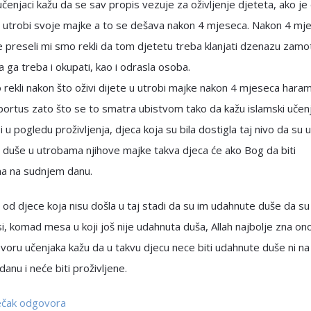
učenjaci kažu da se sav propis vezuje za oživljenje djeteta, ako je 
u utrobi svoje majke a to se dešava nakon 4 mjeseca. Nakon 4 mj
e preseli mi smo rekli da tom djetetu treba klanjati dzenazu zamot
da ga treba i okupati, kao i odrasla osoba.
rekli nakon što oživi dijete u utrobi majke nakon 4 mjeseca haram
abortus zato što se to smatra ubistvom tako da kažu islamski učenja
i u pogledu proživljenja, djeca koja su bila dostigla taj nivo da su u
duše u utrobama njihove majke takva djeca će ako Bog da biti
na na sudnjem danu.
u od djece koja nisu došla u taj stadi da su im udahnute duše da su t
si, komad mesa u koji još nije udahnuta duša, Allah najbolje zna on
govoru učenjaka kažu da u takvu djecu nece biti udahnute duše ni na
anu i neće biti proživljene.
ječak odgovora