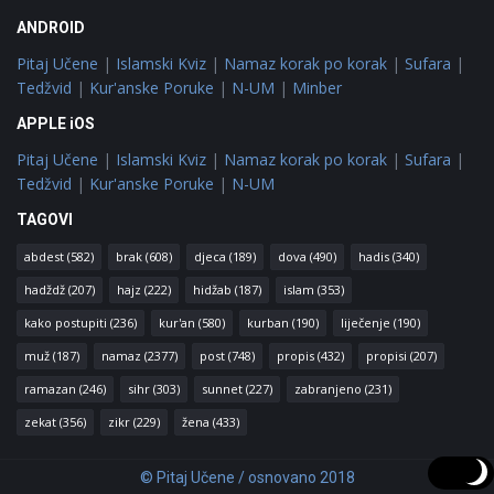
ANDROID
Pitaj Učene
|
Islamski Kviz
|
Namaz korak po korak
|
Sufara
|
Tedžvid
|
Kur'anske Poruke
|
N-UM
|
Minber
APPLE iOS
Pitaj Učene
|
Islamski Kviz
|
Namaz korak po korak
|
Sufara
|
Tedžvid
|
Kur'anske Poruke
|
N-UM
TAGOVI
abdest
(582)
brak
(608)
djeca
(189)
dova
(490)
hadis
(340)
hadždž
(207)
hajz
(222)
hidžab
(187)
islam
(353)
kako postupiti
(236)
kur'an
(580)
kurban
(190)
liječenje
(190)
muž
(187)
namaz
(2377)
post
(748)
propis
(432)
propisi
(207)
ramazan
(246)
sihr
(303)
sunnet
(227)
zabranjeno
(231)
zekat
(356)
zikr
(229)
žena
(433)
© Pitaj Učene / osnovano 2018