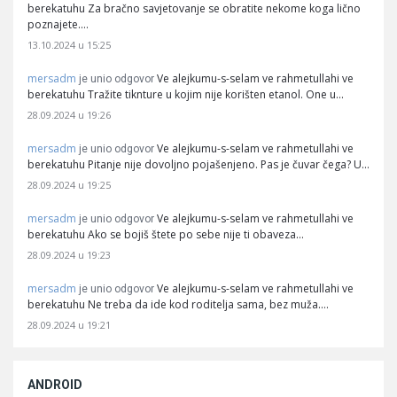
berekatuhu Za bračno savjetovanje se obratite nekome koga lično
poznajete.…
13.10.2024 u 15:25
mersadm
Ve alejkumu-s-selam ve rahmetullahi ve
je unio odgovor
berekatuhu Tražite tiknture u kojim nije korišten etanol. One u…
28.09.2024 u 19:26
mersadm
Ve alejkumu-s-selam ve rahmetullahi ve
je unio odgovor
berekatuhu Pitanje nije dovoljno pojašenjeno. Pas je čuvar čega? U…
28.09.2024 u 19:25
mersadm
Ve alejkumu-s-selam ve rahmetullahi ve
je unio odgovor
berekatuhu Ako se bojiš štete po sebe nije ti obaveza…
28.09.2024 u 19:23
mersadm
Ve alejkumu-s-selam ve rahmetullahi ve
je unio odgovor
berekatuhu Ne treba da ide kod roditelja sama, bez muža.…
28.09.2024 u 19:21
ANDROID