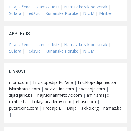
Pitaj Učene
|
Islamski Kviz
|
Namaz korak po korak
|
Sufara
|
Tedžvid
|
Kur'anske Poruke
|
N-UM
|
Minber
APPLE iOS
Pitaj Učene
|
Islamski Kviz
|
Namaz korak po korak
|
Sufara
|
Tedžvid
|
Kur'anske Poruke
|
N-UM
LINKOVI
n-um.com
|
Enciklopedija Kur'ana
|
Enciklopedija hadisa
|
islamhouse.com
|
pozivistine.com
|
spasenje.com
|
zijadljakic.ba
|
hajrudinahmetovic.com
|
amir-smajic
|
minber.ba
|
hidayaacademy.com
|
el-asr.com
|
putsredine.com
|
Predaje BiH Daija
|
s-d-o.org
|
namaz.ba
|