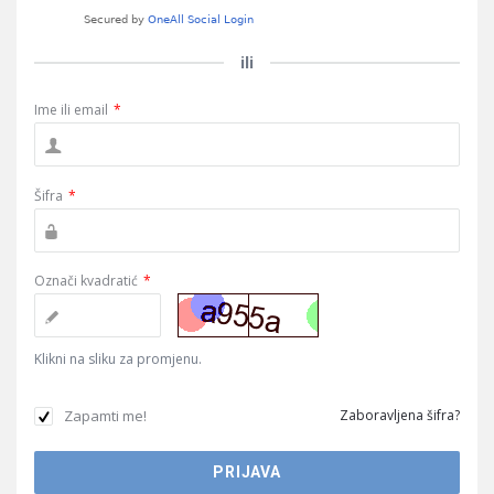
ili
Ime ili email
*
Šifra
*
Označi kvadratić
*
Klikni na sliku za promjenu.
Zapamti me!
Zaboravljena šifra?