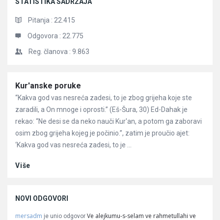
STATISTIKA SADRŽAJA
Pitanja :
22.415
Odgovora :
22.775
Reg. članova :
9.863
Članci
Kur'anske poruke
“Kakva god vas nesreća zadesi, to je zbog grijeha koje ste
zaradili, a On mnoge i oprosti.” (Eš-Šura, 30) Ed-Dahak je
rekao: “Ne desi se da neko nauči Kur'an, a potom ga zaboravi
osim zbog grijeha kojeg je počinio.”, zatim je proučio ajet:
‘Kakva god vas nesreća zadesi, to je ...
Više
NOVI ODGOVORI
mersadm
Ve alejkumu-s-selam ve rahmetullahi ve
je unio odgovor