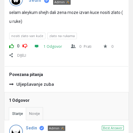
Pitanja
Sedin
Admin
selam aleykum shejh dali zena moze izvan kuce nositi zlato (
u ruke)
nositi zlato van kuće
zlato na rukama
0
1 Odgovor
0
Prati
0
DIJELI
Povezana pitanja
Uljepšavanje zuba
1 Odgovor
Starije
Novije
Sedin
Best Answer
Admin