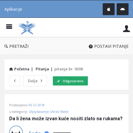
Aplikacije
Pit
Uč
®
PRETRAŽI
POSTAVI PITANJE
Početna
|
Pitanja
|
pitanje br. 9308
Dalje
Odgovoreno
Pitaj
Postavljeno
06.12.2018
Učene
u kategoriji:
Uljepšavanje Ukrasi Nakit
®
Da li žena može izvan kuće nositi zlato na rukama?
Latest