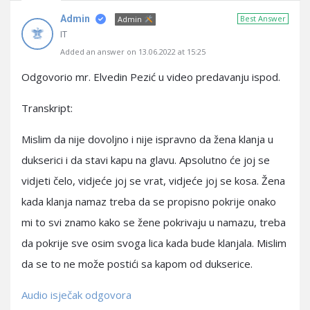
Admin
Best Answer
Admin
IT
Added an answer on 13.06.2022 at 15:25
Odgovorio mr. Elvedin Pezić u video predavanju ispod.
Transkript:
Mislim da nije dovoljno i nije ispravno da žena klanja u
dukserici i da stavi kapu na glavu. Apsolutno će joj se
vidjeti čelo, vidjeće joj se vrat, vidjeće joj se kosa. Žena
kada klanja namaz treba da se propisno pokrije onako
mi to svi znamo kako se žene pokrivaju u namazu, treba
da pokrije sve osim svoga lica kada bude klanjala. Mislim
da se to ne može postići sa kapom od dukserice.
Audio isječak odgovora