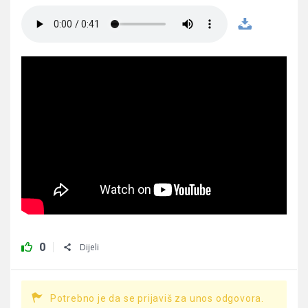
0
Dijeli
Potrebno je da se prijaviš za unos odgovora.