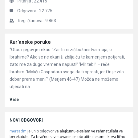
Pitanja :
22.415
Odgovora :
22.775
Reg. članova :
9.863
Članci
Kur'anske poruke
“Otac njegov je rekao: ‘Zar ti mrziš božanstva moja, o
Ibrahime? Ako se ne okaniš, zbilja ću te kamenjem potjerati,
zato me za dugo vremena napusti!’ ‘Mir tebi!’ – reče
Ibrahim. ‘Moliću Gospodara svoga da ti oprosti, jer On je vrlo
dobar prema meni.'” (Merjem 46-47) Možda ne možemo
utjecati na ...
Više
NOVI ODGOVORI
mersadm
Ve alejkumu-s-selam ve rahmetullahi ve
je unio odgovor
berekatuhu Za bračno savjetovanje se obratite nekome koga lično