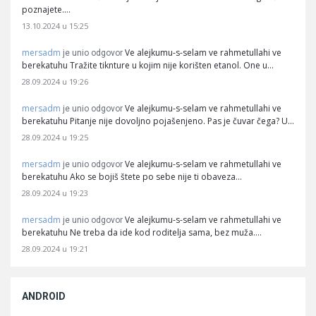
poznajete.…
13.10.2024 u 15:25
mersadm
Ve alejkumu-s-selam ve rahmetullahi ve
je unio odgovor
berekatuhu Tražite tiknture u kojim nije korišten etanol. One u…
28.09.2024 u 19:26
mersadm
Ve alejkumu-s-selam ve rahmetullahi ve
je unio odgovor
berekatuhu Pitanje nije dovoljno pojašenjeno. Pas je čuvar čega? U…
28.09.2024 u 19:25
mersadm
Ve alejkumu-s-selam ve rahmetullahi ve
je unio odgovor
berekatuhu Ako se bojiš štete po sebe nije ti obaveza…
28.09.2024 u 19:23
mersadm
Ve alejkumu-s-selam ve rahmetullahi ve
je unio odgovor
berekatuhu Ne treba da ide kod roditelja sama, bez muža.…
28.09.2024 u 19:21
ANDROID