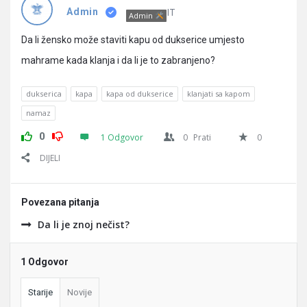
Pitanja
IT
Admin
Admin
Da li žensko može staviti kapu od dukserice umjesto
mahrame kada klanja i da li je to zabranjeno?
dukserica
kapa
kapa od dukserice
klanjati sa kapom
namaz
0
1 Odgovor
0
Prati
0
DIJELI
Povezana pitanja
Da li je znoj nečist?
1 Odgovor
Starije
Novije