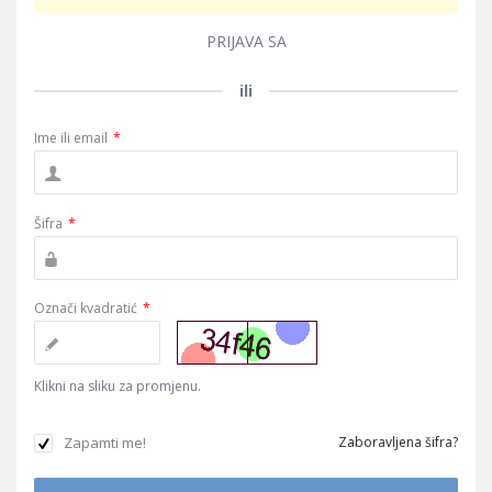
PRIJAVA SA
ili
Ime ili email
*
Šifra
*
Označi kvadratić
*
Klikni na sliku za promjenu.
Zapamti me!
Zaboravljena šifra?