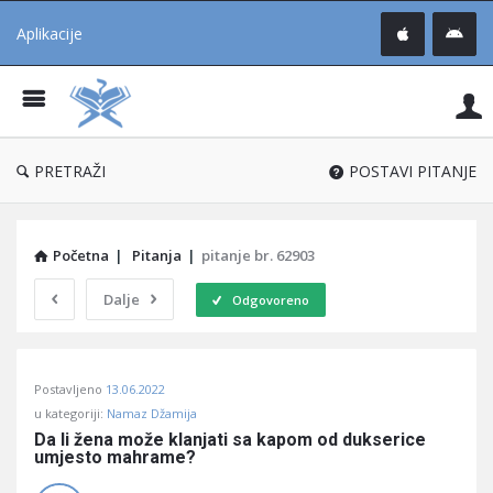
Aplikacije
Pit
Uč
®
PRETRAŽI
POSTAVI PITANJE
Početna
|
Pitanja
|
pitanje br. 62903
Dalje
Odgovoreno
Pitaj
Postavljeno
13.06.2022
Učene
u kategoriji:
Namaz Džamija
®
Da li žena može klanjati sa kapom od dukserice 
umjesto mahrame?
Latest