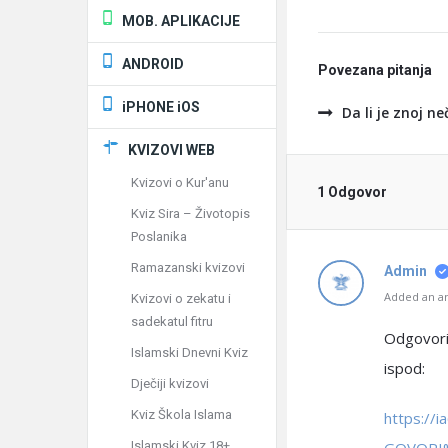
MOB. APLIKACIJE
ANDROID
Povezana pitanja
iPHONE iOS
Da li je znoj ne
KVIZOVI WEB
Kvizovi o Kur'anu
1 Odgovor
Kviz Sira – Životopis
Poslanika
Ramazanski kvizovi
Admin
Added an an
Kvizovi o zekatu i
sadekatul fitru
Odgovorio
Islamski Dnevni Kviz
ispod:
Dječiji kvizovi
Kviz Škola Islama
https://
Islamski Kviz 18+