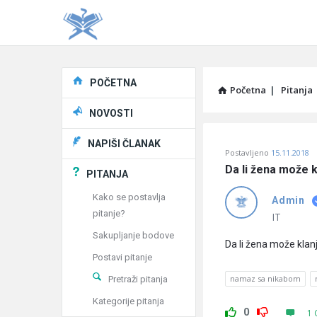
Explore
POČETNA
Početna
|
Pitanja
NOVOSTI
Pitaj
NAPIŠI ČLANAK
Postavljeno
15.11.2018
Učene
Da li žena može k
PITANJA
®
Kako se postavlja
Admin
pitanje?
Latest
IT
Sakupljanje bodove
Pitanja
Da li žena može klan
Postavi pitanje
namaz sa nikabom
Pretraži pitanja
Kategorije pitanja
0
1 