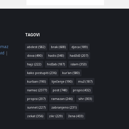
TAGOVI
amaz
abdest
(582)
brak
(608)
djeca
(189)
vid
|
dova
(490)
hadis
(340)
hadždž
(207)
hajz
(222)
hidžab
(187)
islam
(353)
kako postupiti
(236)
kur'an
(580)
kurban
(190)
liječenje
(190)
muž
(187)
namaz
(2377)
post
(748)
propis
(432)
propisi
(207)
ramazan
(246)
sihr
(303)
sunnet
(227)
zabranjeno
(231)
zekat
(356)
zikr
(229)
žena
(433)