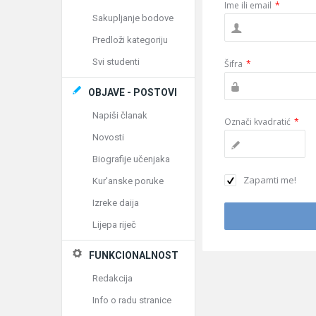
Ime ili email
*
Sakupljanje bodove
Predloži kategoriju
Svi studenti
Šifra
*
OBJAVE - POSTOVI
Napiši članak
Označi kvadratić
*
Novosti
Biografije učenjaka
Zapamti me!
Kur'anske poruke
Izreke daija
Lijepa riječ
FUNKCIONALNOST
Redakcija
Info o radu stranice