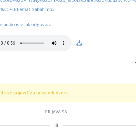
%20NA%20PITANJA%2011%20_%20DR.Safet%20Kuduzovi%C4
%C5%BEemat-Sabah.mp3
e audio isječak odgovora
 da se prijaviš za unos odgovora.
PRIJAVA SA
ili