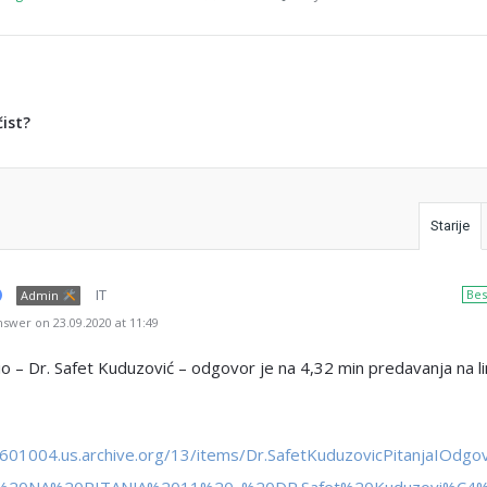
čist?
Starije
IT
Bes
Admin
swer on 23.09.2020 at 11:49
 – Dr. Safet Kuduzović – odgovor je na 4,32 min predavanja na li
ia601004.us.archive.org/13/items/Dr.SafetKuduzovicPitanjaIOdgo