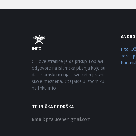
Footer
O
ANDRO
Pitaj U
INFO
korak p
Cilj ove stranice je da prikupi i objavi
Kur'ans
odgovore na islamska pitanja koje su
dali islamski učenjaci sve četiri pravne
škole-mezheba...čitaj više u izborniku
na linku Info.
TEHNIČKA PODRŠKA
Email:
pitajucene@gmail.com