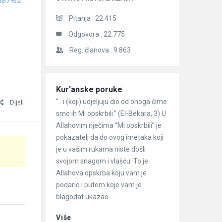
%87%2
Pitanja :
22.415
Odgovora :
22.775
Reg. članova :
9.863
Članci
Kur'anske poruke
“…i (koji) udjeljuju dio od onoga čime
Dijeli
smo ih Mi opskrbili.” (El-Bekara, 3) U
Allahovim riječima “Mi opskrbili” je
pokazatelj da do ovog imetaka koji
je u vašim rukama niste došli
svojom snagom i vlašću. To je
Allahova opskrba koju vam je
podario i putem koje vam je
blagodat ukazao. ...
Više