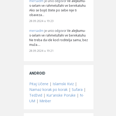
mersadm
Ve alejkumu-
je unio odgovor
s-selam ve rahmetullahi ve berekatuhu
Ako se bojiš štete po sebe nije ti
obaveza…
28.09.2024 u 19:23
mersadm
Ve alejkumu-
je unio odgovor
s-selam ve rahmetullahi ve berekatuhu
Ne treba da ide kod roditelja sama, bez
muža.…
28.09.2024 u 19:21
ANDROID
Pitaj Učene
|
Islamski Kviz
|
Namaz korak po korak
|
Sufara
|
Tedžvid
|
Kur'anske Poruke
|
N-
UM
|
Minber