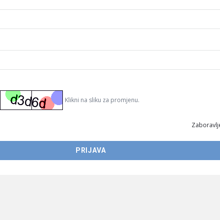
Klikni na sliku za promjenu.
Zaboravlje