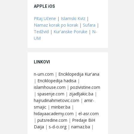
APPLE iOS
Pitaj Učene
|
Islamski Kviz
|
Namaz korak po korak
|
Sufara
|
Tedžvid
|
Kur'anske Poruke
|
N-
UM
LINKOVI
n-um.com
|
Enciklopedija Kur'ana
|
Enciklopedija hadisa
|
islamhouse.com
|
pozivistine.com
|
spasenje.com
|
zijadljakic.ba
|
hajrudinahmetovic.com
|
amir-
smajic
|
minber.ba
|
hidayaacademy.com
|
el-asr.com
|
putsredine.com
|
Predaje BiH
Daija
|
s-d-o.org
|
namaz.ba
|