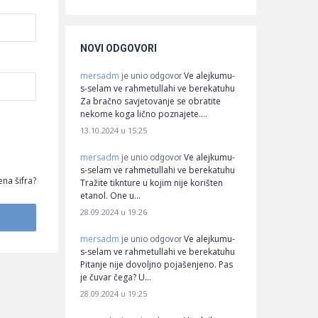
NOVI ODGOVORI
mersadm
Ve alejkumu-
je unio odgovor
s-selam ve rahmetullahi ve berekatuhu
Za bračno savjetovanje se obratite
nekome koga lično poznajete.…
13.10.2024 u 15:25
mersadm
Ve alejkumu-
je unio odgovor
s-selam ve rahmetullahi ve berekatuhu
na šifra?
Tražite tiknture u kojim nije korišten
etanol. One u…
28.09.2024 u 19:26
mersadm
Ve alejkumu-
je unio odgovor
s-selam ve rahmetullahi ve berekatuhu
Pitanje nije dovoljno pojašenjeno. Pas
je čuvar čega? U…
28.09.2024 u 19:25