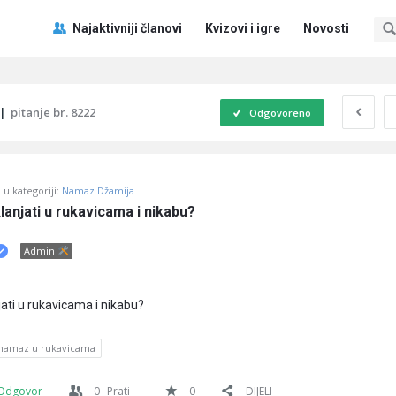
Pitaj
Pitaj
Najaktivniji članovi
Kvizovi i igre
Novosti
Učene
Učene
®
®
Navigacija
|
pitanje br. 8222
Odgovoreno
u kategoriji:
Namaz Džamija
lanjati u rukavicama i nikabu?
Admin
jati u rukavicama i nikabu?
namaz u rukavicama
Odgovor
0
Prati
0
DIJELI