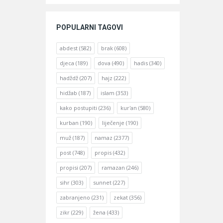
POPULARNI TAGOVI
abdest
(582)
brak
(608)
djeca
(189)
dova
(490)
hadis
(340)
hadždž
(207)
hajz
(222)
hidžab
(187)
islam
(353)
kako postupiti
(236)
kur'an
(580)
kurban
(190)
liječenje
(190)
muž
(187)
namaz
(2377)
post
(748)
propis
(432)
propisi
(207)
ramazan
(246)
sihr
(303)
sunnet
(227)
zabranjeno
(231)
zekat
(356)
zikr
(229)
žena
(433)