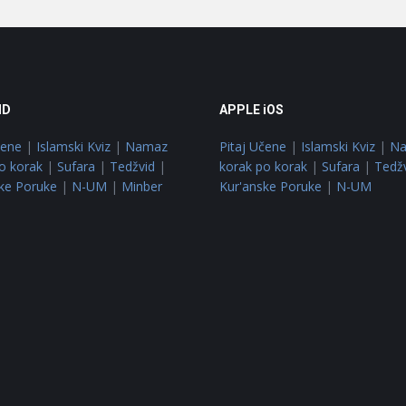
ID
APPLE iOS
čene
|
Islamski Kviz
|
Namaz
Pitaj Učene
|
Islamski Kviz
|
N
o korak
|
Sufara
|
Tedžvid
|
korak po korak
|
Sufara
|
Tedž
ke Poruke
|
N-UM
|
Minber
Kur'anske Poruke
|
N-UM