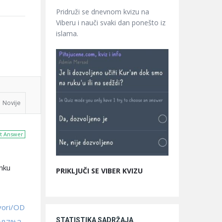
Pridruži se dnevnom kvizu na
Viberu i nauči svaki dan ponešto iz
islama.
Novije
t Answer
nku
PRIKLJUČI SE VIBER KVIZU
vori/OD
STATISTIKA SADRŽAJA