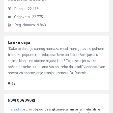
Pitanja :
22.415
Odgovora :
22.775
Reg. članova :
9.863
Članci
Izreke daija
“Kako to da prije samog namaza muslimani gotovo u jednom
trenutku popune i poredaju saffove pa čak i džamijama u
kojima klanja na stotine hiljada ljudi? To je zato jer svako
počne od sebe i uradi ono što on treba da uradi.” Jednostavan
recept za popravljanje stanja ummeta. Dr. Rusmir ...
Više
NOVI ODGOVORI
mersadm
Ve alejkumu-s-selam ve rahmetullahi ve
je unio odgovor