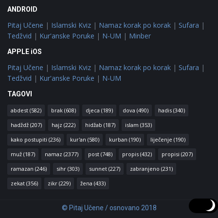
ANDROID
Pitaj Učene
|
Islamski Kviz
|
Namaz korak po korak
|
Sufara
|
Tedžvid
|
Kur'anske Poruke
|
N-UM
|
Minber
APPLE iOS
Pitaj Učene
|
Islamski Kviz
|
Namaz korak po korak
|
Sufara
|
Tedžvid
|
Kur'anske Poruke
|
N-UM
TAGOVI
abdest
(582)
brak
(608)
djeca
(189)
dova
(490)
hadis
(340)
hadždž
(207)
hajz
(222)
hidžab
(187)
islam
(353)
kako postupiti
(236)
kur'an
(580)
kurban
(190)
liječenje
(190)
muž
(187)
namaz
(2377)
post
(748)
propis
(432)
propisi
(207)
ramazan
(246)
sihr
(303)
sunnet
(227)
zabranjeno
(231)
zekat
(356)
zikr
(229)
žena
(433)
© Pitaj Učene / osnovano 2018