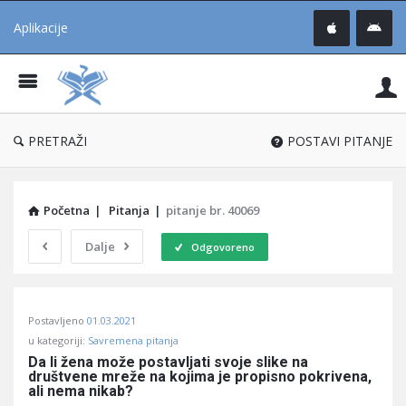
Aplikacije
Pit
Uč
®
PRETRAŽI
POSTAVI PITANJE
Početna
|
Pitanja
|
pitanje br. 40069
Dalje
Odgovoreno
Pitaj
Postavljeno
01.03.2021
Učene
u kategoriji:
Savremena pitanja
®
Da li žena može postavljati svoje slike na 
društvene mreže na kojima je propisno pokrivena, 
Latest
ali nema nikab?