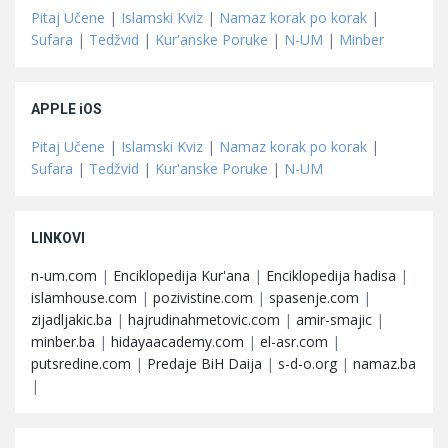
Pitaj Učene
|
Islamski Kviz
|
Namaz korak po korak
|
Sufara
|
Tedžvid
|
Kur'anske Poruke
|
N-UM
|
Minber
APPLE iOS
Pitaj Učene
|
Islamski Kviz
|
Namaz korak po korak
|
Sufara
|
Tedžvid
|
Kur'anske Poruke
|
N-UM
LINKOVI
n-um.com
|
Enciklopedija Kur'ana
|
Enciklopedija hadisa
|
islamhouse.com
|
pozivistine.com
|
spasenje.com
|
zijadljakic.ba
|
hajrudinahmetovic.com
|
amir-smajic
|
minber.ba
|
hidayaacademy.com
|
el-asr.com
|
putsredine.com
|
Predaje BiH Daija
|
s-d-o.org
|
namaz.ba
|