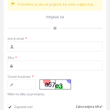
Potrebno je da se prijaviš za unos odgovora.
PRIJAVA SA
ili
Ime ili email
*
Šifra
*
Označi kvadratić
*
Klikni na sliku za promjenu.
Zapamti me!
Zaboravljena šifra?