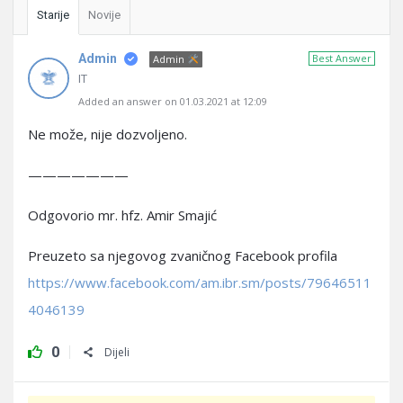
Starije
Novije
Admin
Best Answer
Admin
IT
Added an answer on 01.03.2021 at 12:09
Ne može, nije dozvoljeno.
———————
Odgovorio mr. hfz. Amir Smajić
Preuzeto sa njegovog zvaničnog Facebook profila
https://www.facebook.com/am.ibr.sm/posts/79646511
4046139
0
Dijeli