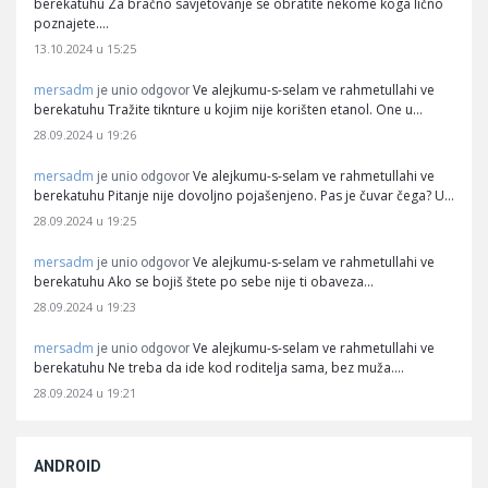
berekatuhu Za bračno savjetovanje se obratite nekome koga lično
poznajete.…
13.10.2024 u 15:25
mersadm
Ve alejkumu-s-selam ve rahmetullahi ve
je unio odgovor
berekatuhu Tražite tiknture u kojim nije korišten etanol. One u…
28.09.2024 u 19:26
mersadm
Ve alejkumu-s-selam ve rahmetullahi ve
je unio odgovor
berekatuhu Pitanje nije dovoljno pojašenjeno. Pas je čuvar čega? U…
28.09.2024 u 19:25
mersadm
Ve alejkumu-s-selam ve rahmetullahi ve
je unio odgovor
berekatuhu Ako se bojiš štete po sebe nije ti obaveza…
28.09.2024 u 19:23
mersadm
Ve alejkumu-s-selam ve rahmetullahi ve
je unio odgovor
berekatuhu Ne treba da ide kod roditelja sama, bez muža.…
28.09.2024 u 19:21
ANDROID