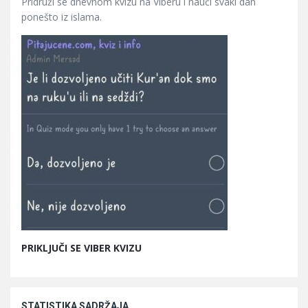
Pridruži se dnevnom kvizu na Viberu i nauči svaki dan
ponešto iz islama.
PRIKLJUČI SE VIBER KVIZU
STATISTIKA SADRŽAJA