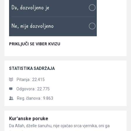
PRIKLJUČI SE VIBER KVIZU
STATISTIKA SADRŽAJA
Pitanja :
22.415
Odgovora :
22.775
Reg. članova :
9.863
Članci
Kur'anske poruke
Da Allah, dželle šanuhu, nije ojačao srca vjernika, oni ga