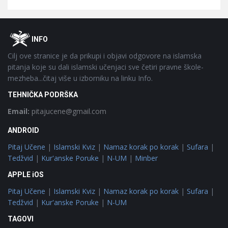
Footer
O
INFO
Cilj ove stranice je da prikupi i objavi odgovore na islamska
pitanja koje su dali islamski učenjaci sve četiri pravne škole-
mezheba...čitaj više u izborniku na linku Info.
TEHNIČKA PODRŠKA
Email:
pitajucene@gmail.com
ANDROID
Pitaj Učene
|
Islamski Kviz
|
Namaz korak po korak
|
Sufara
|
Tedžvid
|
Kur'anske Poruke
|
N-UM
|
Minber
APPLE iOS
Pitaj Učene
|
Islamski Kviz
|
Namaz korak po korak
|
Sufara
|
Tedžvid
|
Kur'anske Poruke
|
N-UM
TAGOVI