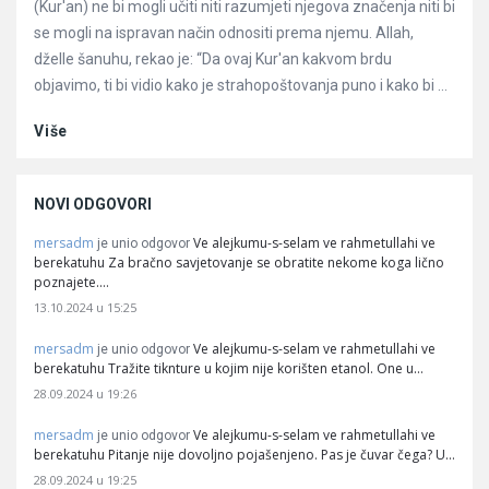
(Kur'an) ne bi mogli učiti niti razumjeti njegova značenja niti bi
se mogli na ispravan način odnositi prema njemu. Allah,
dželle šanuhu, rekao je: “Da ovaj Kur'an kakvom brdu
objavimo, ti bi vidio kako je strahopoštovanja puno i kako bi ...
Više
NOVI ODGOVORI
mersadm
Ve alejkumu-s-selam ve rahmetullahi ve
je unio odgovor
berekatuhu Za bračno savjetovanje se obratite nekome koga lično
poznajete.…
13.10.2024 u 15:25
mersadm
Ve alejkumu-s-selam ve rahmetullahi ve
je unio odgovor
berekatuhu Tražite tiknture u kojim nije korišten etanol. One u…
28.09.2024 u 19:26
mersadm
Ve alejkumu-s-selam ve rahmetullahi ve
je unio odgovor
berekatuhu Pitanje nije dovoljno pojašenjeno. Pas je čuvar čega? U…
28.09.2024 u 19:25