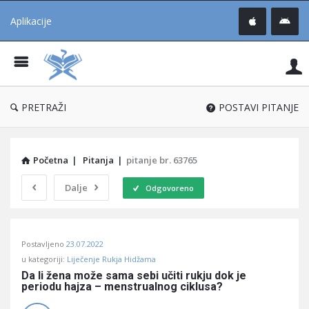
Aplikacije
Pit
Uč
®
PRETRAŽI
POSTAVI PITANJE
Početna
|
Pitanja
|
pitanje br. 63765
Dalje
Odgovoreno
Pitaj
Postavljeno
23.07.2022
Učene
u kategoriji:
Liječenje Rukja Hidžama
®
Da li žena može sama sebi učiti rukju dok je 
periodu hajza – menstrualnog ciklusa?
Latest