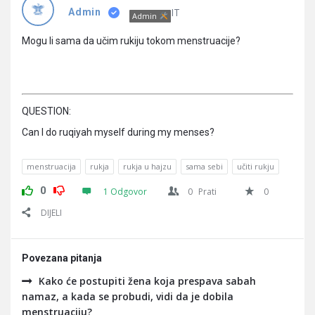
Pitanja
IT
Admin
Admin
Mogu li sama da učim rukiju tokom menstruacije?
QUESTION:
Can I do ruqiyah myself during my menses?
menstruacija
rukja
rukja u hajzu
sama sebi
učiti rukju
0
1 Odgovor
0
Prati
0
DIJELI
Povezana pitanja
Kako će postupiti žena koja prespava sabah
namaz, a kada se probudi, vidi da je dobila
menstruaciju?