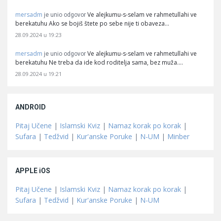
mersadm
Ve alejkumu-s-selam ve rahmetullahi ve
je unio odgovor
berekatuhu Ako se bojiš štete po sebe nije ti obaveza…
28.09.2024 u 19:23
mersadm
Ve alejkumu-s-selam ve rahmetullahi ve
je unio odgovor
berekatuhu Ne treba da ide kod roditelja sama, bez muža.…
28.09.2024 u 19:21
ANDROID
Pitaj Učene
|
Islamski Kviz
|
Namaz korak po korak
|
Sufara
|
Tedžvid
|
Kur'anske Poruke
|
N-UM
|
Minber
APPLE iOS
Pitaj Učene
|
Islamski Kviz
|
Namaz korak po korak
|
Sufara
|
Tedžvid
|
Kur'anske Poruke
|
N-UM