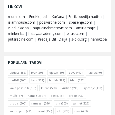
LINKOVI
n-um.com
|
Enciklopedija Kur'ana
|
Enciklopedija hadisa
|
islamhouse.com
|
pozivistine.com
|
spasenje.com
|
zijadljakic.ba
|
hajrudinahmetovic.com
|
amir-smajic
|
minber.ba
|
hidayaacademy.com
|
el-asr.com
|
putsredine.com
|
Predaje BiH Daija
|
s-d-o.org
|
namaz.ba
|
POPULARNI TAGOVI
abdest
(582)
brak
(608)
djeca
(189)
dova
(490)
hadis
(340)
hadždž
(207)
hajz
(222)
hidžab
(187)
islam
(353)
kako postupiti
(236)
kur'an
(580)
kurban
(190)
liječenje
(190)
muž
(187)
namaz
(2377)
post
(748)
propis
(432)
propisi
(207)
ramazan
(246)
sihr
(303)
sunnet
(227)
zabranjeno
(231)
zekat
(356)
zikr
(229)
žena
(433)