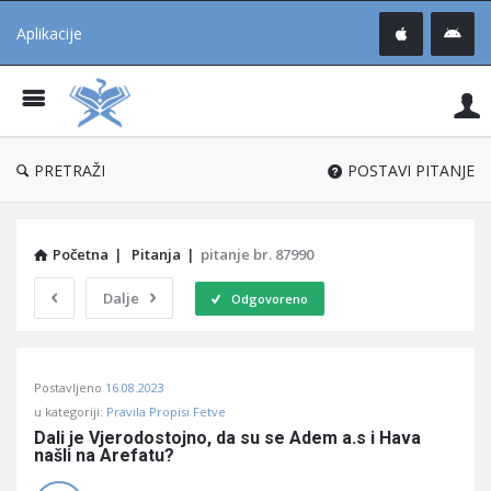
Aplikacije
Pit
Uč
®
PRETRAŽI
POSTAVI PITANJE
Početna
|
Pitanja
|
pitanje br. 87990
Dalje
Odgovoreno
Pitaj
Postavljeno
16.08.2023
Učene
u kategoriji:
Pravila Propisi Fetve
®
Dali je Vjerodostojno, da su se Adem a.s i Hava 
našli na Arefatu?
Latest