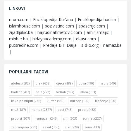
LINKOVI
n-um.com
|
Enciklopedija Kur'ana
|
Enciklopedija hadisa
|
islamhouse.com
|
pozivistine.com
|
spasenje.com
|
zijadljakic.ba
|
hajrudinahmetovic.com
|
amir-smajic
|
minber.ba
|
hidayaacademy.com
|
el-asr.com
|
putsredine.com
|
Predaje BiH Daija
|
s-d-o.org
|
namaz.ba
|
POPULARNI TAGOVI
abdest
(582)
brak
(608)
djeca
(189)
dova
(490)
hadis
(340)
hadždž
(207)
hajz
(222)
hidžab
(187)
islam
(353)
kako postupiti
(236)
kur'an
(580)
kurban
(190)
liječenje
(190)
muž
(187)
namaz
(2377)
post
(748)
propis
(432)
propisi
(207)
ramazan
(246)
sihr
(303)
sunnet
(227)
zabranjeno
(231)
zekat
(356)
zikr
(229)
žena
(433)