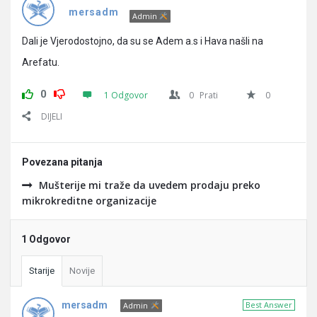
Pitanja
mersadm
Admin
Dali je Vjerodostojno, da su se Adem a.s i Hava našli na
Arefatu.
0
1 Odgovor
0
Prati
0
DIJELI
Povezana pitanja
Mušterije mi traže da uvedem prodaju preko
mikrokreditne organizacije
1 Odgovor
Starije
Novije
mersadm
Best Answer
Admin