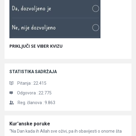
PRIKLJUČI SE VIBER KVIZU
STATISTIKA SADRŽAJA
Pitanja :
22.415
Odgovora :
22.775
Reg. članova :
9.863
Članci
Kur'anske poruke
“Na Dan kada ih Allah sve oživi, pa ih obavijesti o onome šta