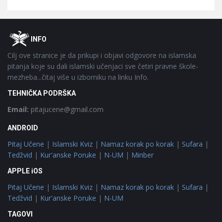
Footer
O
INFO
Cilj ove stranice je da prikupi i objavi odgovore na islamska
pitanja koje su dali islamski učenjaci sve četiri pravne škole-
mezheba...čitaj više u izborniku na linku Info.
TEHNIČKA PODRŠKA
Email:
pitajucene@gmail.com
ANDROID
Pitaj Učene
|
Islamski Kviz
|
Namaz korak po korak
|
Sufara
|
Tedžvid
|
Kur'anske Poruke
|
N-UM
|
Minber
APPLE iOS
Pitaj Učene
|
Islamski Kviz
|
Namaz korak po korak
|
Sufara
|
Tedžvid
|
Kur'anske Poruke
|
N-UM
TAGOVI