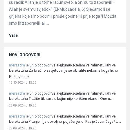
su radili; Allah je o tome račun sveo, a oni su to zaboravili –
Allah je svemu svjedok.” (El-Mudžadela, 6) Sjećamo li se
grijeha koje smo počinili prošle godine, ili prije toga?! Možda
smo ih zaboravili, ali ...
Više
NOVI ODGOVORI
mersadm
Ve alejkumu-s-selam ve rahmetullahi ve
je unio odgovor
berekatuhu Za bračno savjetovanje se obratite nekome koga lično
poznajete.…
13.10.2024 u 15:25
mersadm
Ve alejkumu-s-selam ve rahmetullahi ve
je unio odgovor
berekatuhu Tražite tiknture u kojim nije korišten etanol. One u…
28.09.2024 u 19:26
mersadm
Ve alejkumu-s-selam ve rahmetullahi ve
je unio odgovor
berekatuhu Pitanje nije dovoljno pojašenjeno. Pas je čuvar čega? U…
28.09.2024 u 19:25