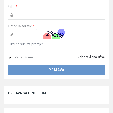
Šifra
*
Označi kvadratić
*
Klikni na sliku za promjenu.
Zapamti me!
Zaboravljena šifra?
Sidebar
PRIJAVA SA PROFILOM