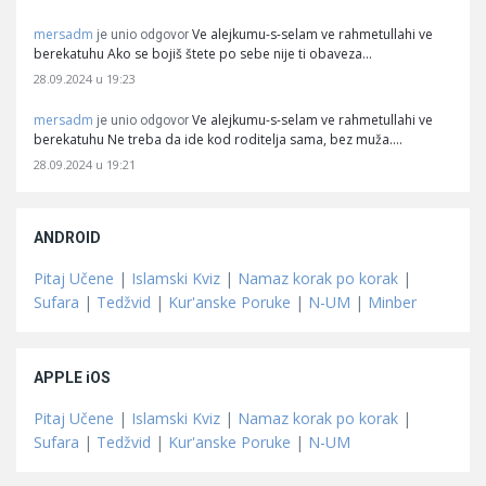
mersadm
Ve alejkumu-s-selam ve rahmetullahi ve
je unio odgovor
berekatuhu Ako se bojiš štete po sebe nije ti obaveza…
28.09.2024 u 19:23
mersadm
Ve alejkumu-s-selam ve rahmetullahi ve
je unio odgovor
berekatuhu Ne treba da ide kod roditelja sama, bez muža.…
28.09.2024 u 19:21
ANDROID
Pitaj Učene
|
Islamski Kviz
|
Namaz korak po korak
|
Sufara
|
Tedžvid
|
Kur'anske Poruke
|
N-UM
|
Minber
APPLE iOS
Pitaj Učene
|
Islamski Kviz
|
Namaz korak po korak
|
Sufara
|
Tedžvid
|
Kur'anske Poruke
|
N-UM