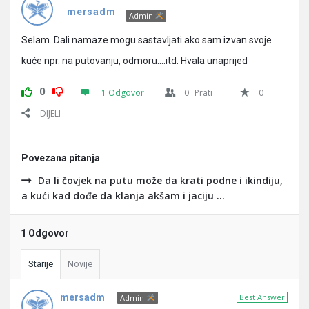
Pitanja
mersadm
Admin
Selam. Dali namaze mogu sastavljati ako sam izvan svoje
kuće npr. na putovanju, odmoru….itd. Hvala unaprijed
0
1 Odgovor
0
Prati
0
DIJELI
Povezana pitanja
Da li čovjek na putu može da krati podne i ikindiju,
a kući kad dođe da klanja akšam i jaciju ...
1 Odgovor
Starije
Novije
mersadm
Best Answer
Admin