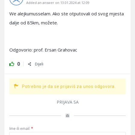
Added an answer on 13.01.2024 at 12:09
We alejkumusselam. Ako ste otputovali od svog mjesta
dalje od 85km, možete.
Odgovorio: prof. Ersan Grahovac
0
Dijeli
Potrebno je da se prijaviš za unos odgovora.
PRIJAVA SA
ili
Ime ili email
*