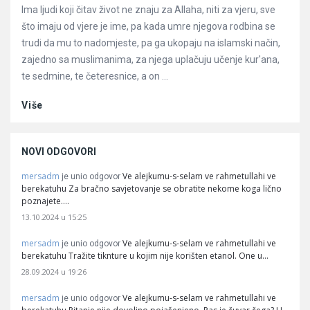
Ima ljudi koji čitav život ne znaju za Allaha, niti za vjeru, sve
što imaju od vjere je ime, pa kada umre njegova rodbina se
trudi da mu to nadomjeste, pa ga ukopaju na islamski način,
zajedno sa muslimanima, za njega uplačuju učenje kur'ana,
te sedmine, te četeresnice, a on ...
Više
NOVI ODGOVORI
mersadm
Ve alejkumu-s-selam ve rahmetullahi ve
je unio odgovor
berekatuhu Za bračno savjetovanje se obratite nekome koga lično
poznajete.…
13.10.2024 u 15:25
mersadm
Ve alejkumu-s-selam ve rahmetullahi ve
je unio odgovor
berekatuhu Tražite tiknture u kojim nije korišten etanol. One u…
28.09.2024 u 19:26
mersadm
Ve alejkumu-s-selam ve rahmetullahi ve
je unio odgovor