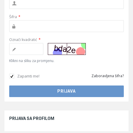
Šifra
*
Označi kvadratić
*
Klikni na sliku za promjenu.
Zapamti me!
Zaboravljena šifra?
Sidebar
PRIJAVA SA PROFILOM