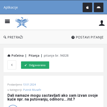
Aplikacije
Pit
Uč
®
PRETRAŽI
POSTAVI PITANJE
Početna
|
Pitanja
|
pitanje br. 94328
Odgovoreno
Pitaj
Postavljeno
13.01.2024
Učene
u kategoriji:
Putnik Musafir
®
Dali namaze mogu sastavljati ako sam izvan svoje 
kuće npr. na putovanju, odmoru….itd.?
Latest