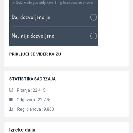
PRIKLJUČI SE VIBER KVIZU
STATISTIKA SADRŽAJA
Pitanja :
22.415
Odgovora :
22.775
Reg. članova :
9.863
Članci
Izreke daija