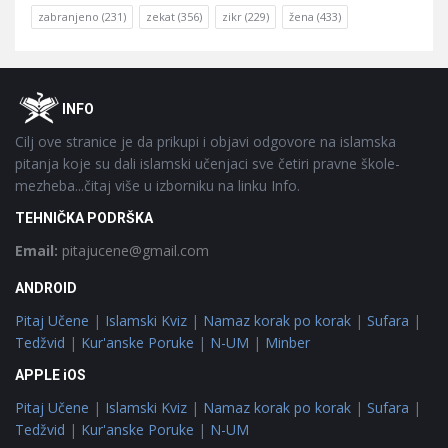
zabranjeno
(231)
zekat
(356)
zikr
(229)
žena
(433)
Footer
O
INFO
Cilj ove stranice je da prikupi i objavi odgovore na islamska
pitanja koje su dali islamski učenjaci sve četiri pravne škole-
mezheba...čitaj više u izborniku na linku Info.
TEHNIČKA PODRŠKA
Email:
pitajucene@gmail.com
ANDROID
Pitaj Učene
|
Islamski Kviz
|
Namaz korak po korak
|
Sufara
|
Tedžvid
|
Kur'anske Poruke
|
N-UM
|
Minber
APPLE iOS
Pitaj Učene
|
Islamski Kviz
|
Namaz korak po korak
|
Sufara
|
Tedžvid
|
Kur'anske Poruke
|
N-UM