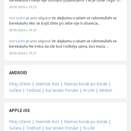
berekatuhu Pitanje nije dovoljno pojašenjeno. Pas je čuvar čega? U…
28.09.2024 u 19:25
mersadm
Ve alejkumu-s-selam ve rahmetullahi ve
je unio odgovor
berekatuhu Ako se bojiš štete po sebe nije ti obaveza…
28.09.2024 u 19:23
mersadm
Ve alejkumu-s-selam ve rahmetullahi ve
je unio odgovor
berekatuhu Ne treba da ide kod roditelja sama, bez muža.…
28.09.2024 u 19:21
ANDROID
Pitaj Učene
|
Islamski Kviz
|
Namaz korak po korak
|
Sufara
|
Tedžvid
|
Kur'anske Poruke
|
N-UM
|
Minber
APPLE iOS
Pitaj Učene
|
Islamski Kviz
|
Namaz korak po korak
|
Sufara
|
Tedžvid
|
Kur'anske Poruke
|
N-UM