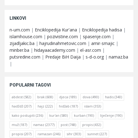
LINKOVI
n-um.com
|
Enciklopedija Kur'ana
|
Enciklopedija hadisa
|
islamhouse.com
|
pozivistine.com
|
spasenje.com
|
zijadljakic.ba
|
hajrudinahmetovic.com
|
amir-smajic
|
minber.ba
|
hidayaacademy.com
|
el-asr.com
|
putsredine.com
|
Predaje BiH Daija
|
s-d-o.org
|
namaz.ba
|
POPULARNI TAGOVI
abdest
(582)
brak
(608)
djeca
(189)
dova
(490)
hadis
(340)
hadždž
(207)
hajz
(222)
hidžab
(187)
islam
(353)
kako postupiti
(236)
kur'an
(580)
kurban
(190)
liječenje
(190)
muž
(187)
namaz
(2377)
post
(748)
propis
(432)
propisi
(207)
ramazan
(246)
sihr
(303)
sunnet
(227)