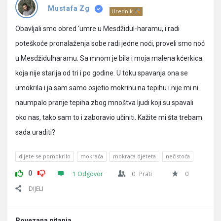
Pitanja
Mustafa Zg
Urednik
Obavljali smo obred ‘umre u Mesdžidul-haramu, i radi
poteškoće pronalaženja sobe radi jedne noći, proveli smo noć
u Mesdžidul­haramu. Sa mnom je bila i moja malena kćerkica
koja nije starija od tri i po godine. U toku spavanja ona se
umokrila i ja sam samo osjetio mokrinu na tepihu i nije mi ni
naumpalo pranje tepiha zbog mnoštva ljudi koji su spavali
oko nas, tako sam to i zaboravio učiniti. Kažite mi šta trebam
sada uraditi?
dijete se pomokrilo
mokraća
mokraća djeteta
nečistoća
0
1 Odgovor
0
Prati
0
DIJELI
Povezana pitanja