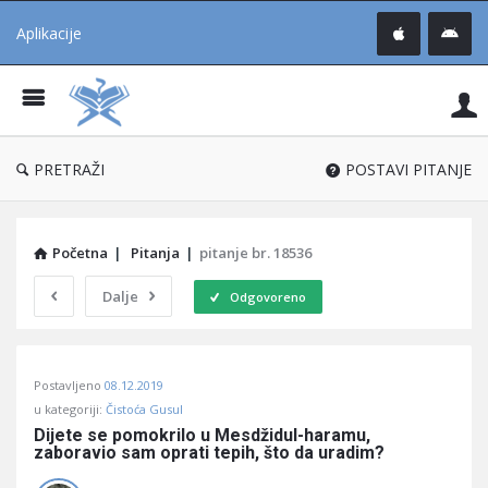
Aplikacije
Pit
Uč
®
PRETRAŽI
POSTAVI PITANJE
Početna
|
Pitanja
|
pitanje br. 18536
Dalje
Odgovoreno
Pitaj
Postavljeno
08.12.2019
Učene
u kategoriji:
Čistoća Gusul
®
Dijete se pomokrilo u Mesdžidul-haramu, 
zaboravio sam oprati tepih, što da uradim?
Latest