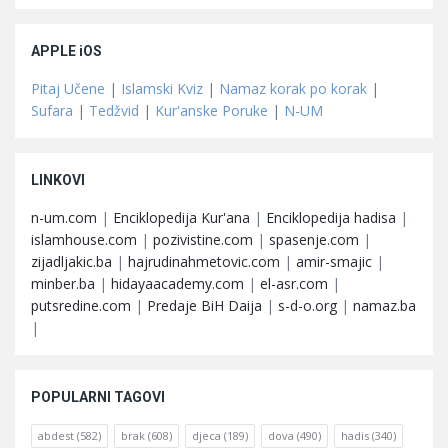
APPLE iOS
Pitaj Učene
|
Islamski Kviz
|
Namaz korak po korak
|
Sufara
|
Tedžvid
|
Kur'anske Poruke
|
N-UM
LINKOVI
n-um.com
|
Enciklopedija Kur'ana
|
Enciklopedija hadisa
|
islamhouse.com
|
pozivistine.com
|
spasenje.com
|
zijadljakic.ba
|
hajrudinahmetovic.com
|
amir-smajic
|
minber.ba
|
hidayaacademy.com
|
el-asr.com
|
putsredine.com
|
Predaje BiH Daija
|
s-d-o.org
|
namaz.ba
|
POPULARNI TAGOVI
abdest
(582)
brak
(608)
djeca
(189)
dova
(490)
hadis
(340)