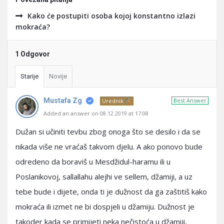
Kako će postupiti osoba kojoj konstantno izlazi
mokraća?
1 Odgovor
Starije
Novije
Mustafa Zg
Best Answer
Urednik
Added an answer on 08.12.2019 at 17:08
Dužan si učiniti tevbu zbog onoga što se desilo i da se
nikada više ne vraćaš takvom djelu. A ako ponovo bude
odredeno da boraviš u Mesdžidul-haramu ili u
Poslanikovoj, sallallahu alejhi ve sellem, džamiji, a uz
tebe bude i dijete, onda ti je dužnost da ga zaštitiš kako
mokraća ili izmet ne bi dospjeli u džamiju. Dužnost je
takoder kada se primijeti neka nečistoća u džamiji,