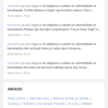
mersadm
Ve alejkumu-s-selam ve rahmetullahi ve
je unio odgovor
berekatuhu Tražite tiknture u kojim nije korišten etanol. One u…
28.09.2024 u 19:26
mersadm
Ve alejkumu-s-selam ve rahmetullahi ve
je unio odgovor
berekatuhu Pitanje nije dovoljno pojašenjeno. Pas je čuvar čega? U…
28.09.2024 u 19:25
mersadm
Ve alejkumu-s-selam ve rahmetullahi ve
je unio odgovor
berekatuhu Ako se bojiš štete po sebe nije ti obaveza…
28.09.2024 u 19:23
mersadm
Ve alejkumu-s-selam ve rahmetullahi ve
je unio odgovor
berekatuhu Ne treba da ide kod roditelja sama, bez muža.…
28.09.2024 u 19:21
ANDROID
Pitaj Učene
|
Islamski Kviz
|
Namaz korak po korak
|
Sufara
|
Tedžvid
|
Kur'anske Poruke
|
N-UM
|
Minber