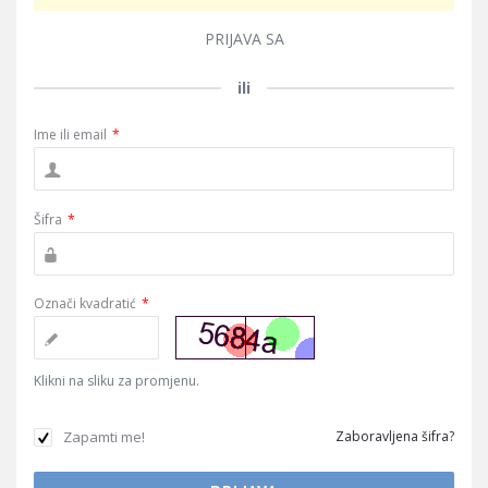
PRIJAVA SA
ili
Ime ili email
*
Šifra
*
Označi kvadratić
*
Klikni na sliku za promjenu.
Zapamti me!
Zaboravljena šifra?