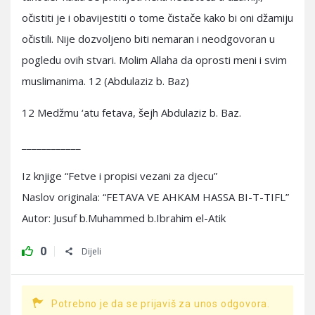
očistiti je i obavijestiti o tome čistače kako bi oni džamiju
očistili. Nije dozvoljeno biti nemaran i neodgovoran u
pogledu ovih stvari. Molim Allaha da oprosti meni i svim
muslimanima. 12 (Abdulaziz b. Baz)
12 Medžmu ‘atu fetava, šejh Abdulaziz b. Baz.
____________
Iz knjige “Fetve i propisi vezani za djecu”
Naslov originala: “FETAVA VE AHKAM HASSA BI-T-TIFL”
Autor: Jusuf b.Muhammed b.Ibrahim el-Atik
0
Dijeli
Potrebno je da se prijaviš za unos odgovora.