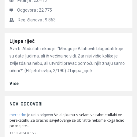
Pitanja :
22.415
Odgovora :
22.775
Reg. članova :
9.863
Članci
Lijepa riječ
Avn b. Abdullah rekao je: “Mnogo je Allahovih blagodati koje
su date ljudima, ali ih većina ne vidi. Zar nisi vidio koliko je
zvijezda na nebu, ali utvrditi pravac pomoću njih znaju samo
učeni?” (Hil’jetul-evlija, 2/190) #Lijepa_riječ
Više
NOVI ODGOVORI
mersadm
Ve alejkumu-s-selam ve rahmetullahi ve
je unio odgovor
berekatuhu Za bračno savjetovanje se obratite nekome koga lično
poznajete.…
13.10.2024 u 15:25