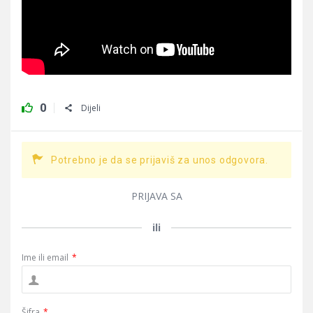
0
Dijeli
Potrebno je da se prijaviš za unos odgovora.
PRIJAVA SA
ili
Ime ili email
*
Šifra
*