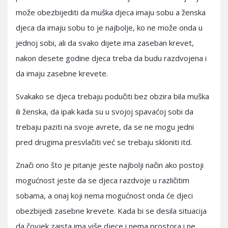
može obezbijediti da muška djeca imaju sobu a ženska
djeca da imaju sobu to je najbolje, ko ne može onda u
jednoj sobi, ali da svako dijete ima zaseban krevet,
nakon desete godine djeca treba da budu razdvojena i
da imaju zasebne krevete.
Svakako se djeca trebaju podučiti bez obzira bila muška
ili ženska, da ipak kada su u svojoj spavaćoj sobi da
trebaju paziti na svoje avrete, da se ne mogu jedni
pred drugima presvlačiti već se trebaju skloniti itd.
Znači ono što je pitanje jeste najbolji način ako postoji
mogućnost jeste da se djeca razdvoje u različitim
sobama, a onaj koji nema mogućnost onda će djeci
obezbijedi zasebne krevete. Kada bi se desila situacija
da čovjek zaista ima više djece i nema prostora i ne