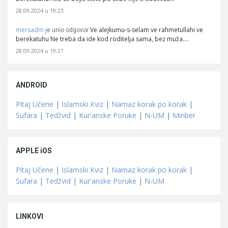
28.09.2024 u 19:23
mersadm
Ve alejkumu-s-selam ve rahmetullahi ve
je unio odgovor
berekatuhu Ne treba da ide kod roditelja sama, bez muža.…
28.09.2024 u 19:21
ANDROID
Pitaj Učene
|
Islamski Kviz
|
Namaz korak po korak
|
Sufara
|
Tedžvid
|
Kur'anske Poruke
|
N-UM
|
Minber
APPLE iOS
Pitaj Učene
|
Islamski Kviz
|
Namaz korak po korak
|
Sufara
|
Tedžvid
|
Kur'anske Poruke
|
N-UM
LINKOVI