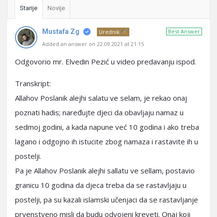
Starije
Novije
Mustafa Zg
Best Answer
Urednik
Added an answer on 22.09.2021 at 21:15
Odgovorio mr. Elvedin Pezić u video predavanju ispod.
Transkript:
Allahov Poslanik alejhi salatu ve selam, je rekao onaj
poznati hadis; naređujte djeci da obavljaju namaz u
sedmoj godini, a kada napune već 10 godina i ako treba
lagano i odgojno ih istucite zbog namaza i rastavite ih u
postelji.
Pa je Allahov Poslanik alejhi sallatu ve sellam, postavio
granicu 10 godina da djeca treba da se rastavljaju u
postelji, pa su kazali islamski učenjaci da se rastavljanje
prvenstveno misli da budu odvojeni kreveti. Onaj koji