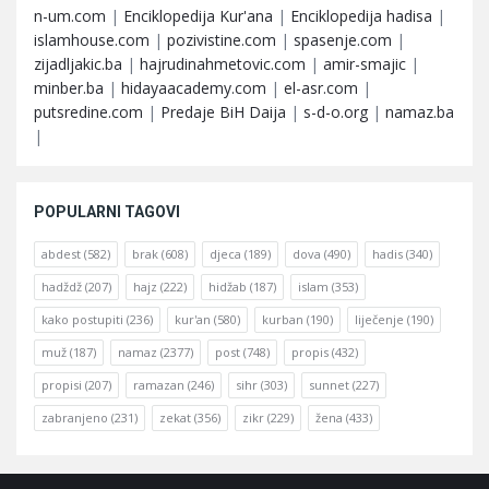
n-um.com
|
Enciklopedija Kur'ana
|
Enciklopedija hadisa
|
islamhouse.com
|
pozivistine.com
|
spasenje.com
|
zijadljakic.ba
|
hajrudinahmetovic.com
|
amir-smajic
|
minber.ba
|
hidayaacademy.com
|
el-asr.com
|
putsredine.com
|
Predaje BiH Daija
|
s-d-o.org
|
namaz.ba
|
POPULARNI TAGOVI
abdest
(582)
brak
(608)
djeca
(189)
dova
(490)
hadis
(340)
hadždž
(207)
hajz
(222)
hidžab
(187)
islam
(353)
kako postupiti
(236)
kur'an
(580)
kurban
(190)
liječenje
(190)
muž
(187)
namaz
(2377)
post
(748)
propis
(432)
propisi
(207)
ramazan
(246)
sihr
(303)
sunnet
(227)
zabranjeno
(231)
zekat
(356)
zikr
(229)
žena
(433)