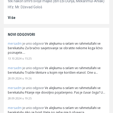
tek nakon smrti svoje majke.(Ibn Ebi Dunja, Mekarimul-Ahlak)
Hfz. Mr. Dževad Gološ
Više
NOVI ODGOVORI
mersadm
Ve alejkumu-s-selam ve rahmetullahi ve
je unio odgovor
berekatuhu Za bračno savjetovanje se obratite nekome koga lično
poznajete.…
13.10.2024 u 15:25
mersadm
Ve alejkumu-s-selam ve rahmetullahi ve
je unio odgovor
berekatuhu Tražite tiknture u kojim nije korišten etanol. One u…
28.09.2024 u 19:26
mersadm
Ve alejkumu-s-selam ve rahmetullahi ve
je unio odgovor
berekatuhu Pitanje nije dovoljno pojašenjeno. Pas je čuvar čega? U…
28.09.2024 u 19:25
mersadm
Ve alejkumu-s-selam ve rahmetullahi ve
je unio odgovor
berekatuhu Ako se bojiš štete po sebe nije ti obaveza…