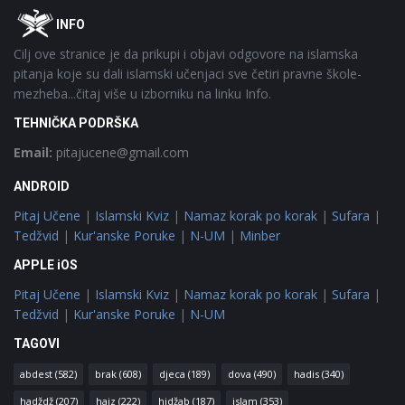
Footer
O
INFO
Cilj ove stranice je da prikupi i objavi odgovore na islamska
pitanja koje su dali islamski učenjaci sve četiri pravne škole-
mezheba...čitaj više u izborniku na linku Info.
TEHNIČKA PODRŠKA
Email:
pitajucene@gmail.com
ANDROID
Pitaj Učene
|
Islamski Kviz
|
Namaz korak po korak
|
Sufara
|
Tedžvid
|
Kur'anske Poruke
|
N-UM
|
Minber
APPLE iOS
Pitaj Učene
|
Islamski Kviz
|
Namaz korak po korak
|
Sufara
|
Tedžvid
|
Kur'anske Poruke
|
N-UM
TAGOVI
abdest
(582)
brak
(608)
djeca
(189)
dova
(490)
hadis
(340)
hadždž
(207)
hajz
(222)
hidžab
(187)
islam
(353)