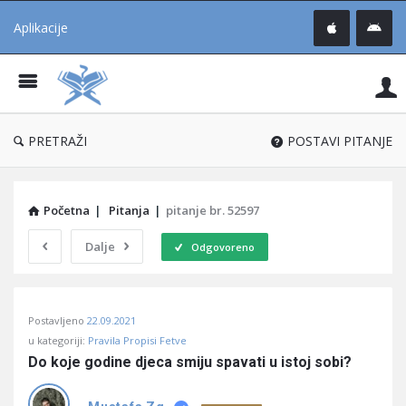
Aplikacije
Pit
Uč
®
PRETRAŽI
POSTAVI PITANJE
Početna
|
Pitanja
|
pitanje br. 52597
Dalje
Odgovoreno
Pitaj
Postavljeno
22.09.2021
Učene
u kategoriji:
Pravila Propisi Fetve
®
Do koje godine djeca smiju spavati u istoj sobi?
Latest