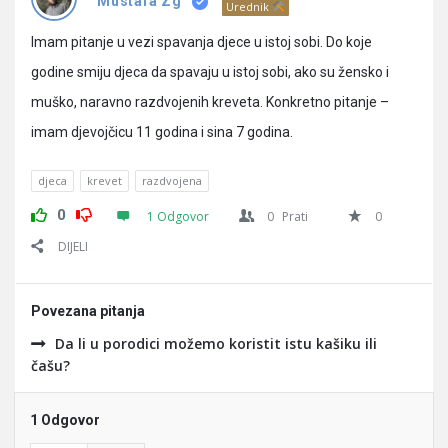
Pitanja
Mustafa Zg
Urednik
Imam pitanje u vezi spavanja djece u istoj sobi. Do koje
godine smiju djeca da spavaju u istoj sobi, ako su žensko i
muško, naravno razdvojenih kreveta. Konkretno pitanje –
imam djevojčicu 11 godina i sina 7 godina.
djeca
krevet
razdvojena
0
1 Odgovor
0
Prati
0
DIJELI
Povezana pitanja
Da li u porodici možemo koristit istu kašiku ili
čašu?
1 Odgovor