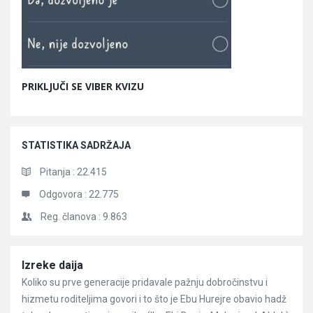
PRIKLJUČI SE VIBER KVIZU
STATISTIKA SADRŽAJA
Pitanja :
22.415
Odgovora :
22.775
Reg. članova :
9.863
Članci
Izreke daija
Koliko su prve generacije pridavale pažnju dobročinstvu i
hizmetu roditeljima govori i to što je Ebu Hurejre obavio hadž