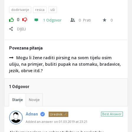
dodirivanje
resica
uši
0
1 Odgovor
0
Prati
0
DIJELI
Povezana pitanja
Mogu li žene raditi pirsing na svom tijelu osim
ušiju, na primjer, bušiti pupak na stomaku, bradavice,
jezik, obrve itd.?
1 Odgovor
Starije
Novije
Adnan
Best Answer
Urednik
Added an answer on 01.03.2019 at 23:21