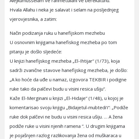
Alejkumusselam ve rahmetullahi ve berekatuhu.
Hvala Allahu i neka je salavat i selam na posljednjeg
vjerovjesnika, a zatim:
Način podizanja ruku u hanefijskom mezhebu
U osnovnim knjigama hanefiskog mezheba po tom
pitanju je došlo sljedeće:
U knjizi hanefijskog mezheba „El-Ihtijar“ (1/73), koja
sadrži zvanične stavove hanefijskog mezheba, je došlo:
„A ko hoće da uđe u namaz, izgovora TEKBIR i podigne
ruke tako da palčevi budu u visini resica ušiju“.
Kaže El-Merginani u knjizi „El-Hidaje“ (1/48), u kojoj je
komentarisao svoju knjigu „Bidajetul-mubtedi'i“: „Podiže
ruke dok palčevi ne budu u visini resica ušiju. … A žena
podiže ruke u visini njenih ramena “. U drugim knjigama
je pojašnjen razlog razlikovanja žena od muškaraca u