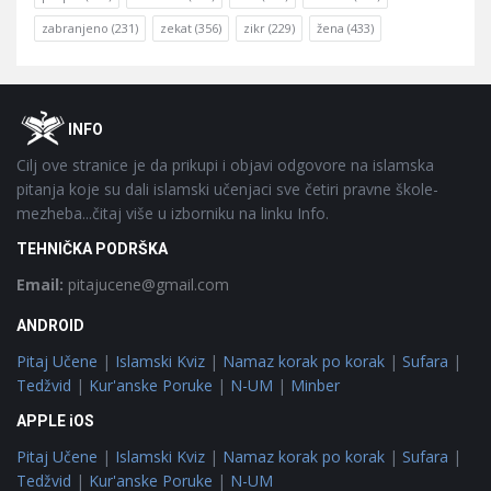
zabranjeno
(231)
zekat
(356)
zikr
(229)
žena
(433)
Footer
O
INFO
Cilj ove stranice je da prikupi i objavi odgovore na islamska
pitanja koje su dali islamski učenjaci sve četiri pravne škole-
mezheba...čitaj više u izborniku na linku Info.
TEHNIČKA PODRŠKA
Email:
pitajucene@gmail.com
ANDROID
Pitaj Učene
|
Islamski Kviz
|
Namaz korak po korak
|
Sufara
|
Tedžvid
|
Kur'anske Poruke
|
N-UM
|
Minber
APPLE iOS
Pitaj Učene
|
Islamski Kviz
|
Namaz korak po korak
|
Sufara
|
Tedžvid
|
Kur'anske Poruke
|
N-UM