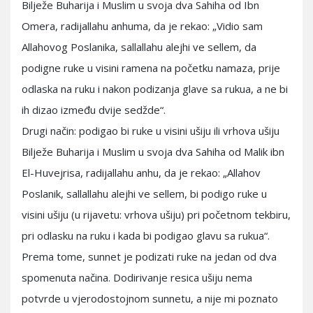
Bilježe Buharija i Muslim u svoja dva Sahiha od Ibn
Omera, radijallahu anhuma, da je rekao: „Vidio sam
Allahovog Poslanika, sallallahu alejhi ve sellem, da
podigne ruke u visini ramena na početku namaza, prije
odlaska na ruku i nakon podizanja glave sa rukua, a ne bi
ih dizao između dvije sedžde“.
Drugi način: podigao bi ruke u visini ušiju ili vrhova ušiju
Bilježe Buharija i Muslim u svoja dva Sahiha od Malik ibn
El-Huvejrisa, radijallahu anhu, da je rekao: „Allahov
Poslanik, sallallahu alejhi ve sellem, bi podigo ruke u
visini ušiju (u rijavetu: vrhova ušiju) pri početnom tekbiru,
pri odlasku na ruku i kada bi podigao glavu sa rukua“.
Prema tome, sunnet je podizati ruke na jedan od dva
spomenuta načina. Dodirivanje resica ušiju nema
potvrde u vjerodostojnom sunnetu, a nije mi poznato