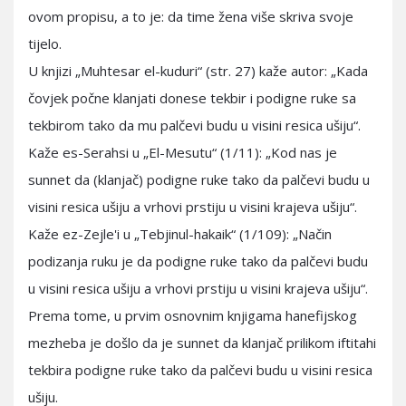
ovom propisu, a to je: da time žena više skriva svoje
tijelo.
U knjizi „Muhtesar el-kuduri“ (str. 27) kaže autor: „Kada
čovjek počne klanjati donese tekbir i podigne ruke sa
tekbirom tako da mu palčevi budu u visini resica ušiju“.
Kaže es-Serahsi u „El-Mesutu“ (1/11): „Kod nas je
sunnet da (klanjač) podigne ruke tako da palčevi budu u
visini resica ušiju a vrhovi prstiju u visini krajeva ušiju“.
Kaže ez-Zejle'i u „Tebjinul-hakaik“ (1/109): „Način
podizanja ruku je da podigne ruke tako da palčevi budu
u visini resica ušiju a vrhovi prstiju u visini krajeva ušiju“.
Prema tome, u prvim osnovnim knjigama hanefijskog
mezheba je došlo da je sunnet da klanjač prilikom iftitahi
tekbira podigne ruke tako da palčevi budu u visini resica
ušiju.