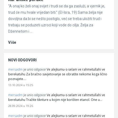
“A onaj ko želi onaj svijet i trudi se da ga zasluži, a vjernik je,
trud će mu hvale vrijedan biti.” (El-Isra, 19) Sama želja nije
dovoljna da bi se nešto postiglo, već se treba uložiti trud i
trebaju se poduzeti uzroci koji vode do cilja. Želja za
Džennetom i ...
Više
NOVI ODGOVORI
mersadm
Ve alejkumu-s-selam ve rahmetullahi ve
je unio odgovor
berekatuhu Za bračno savjetovanje se obratite nekome koga lično
poznajete.…
13.10.2024 u 15:25
mersadm
Ve alejkumu-s-selam ve rahmetullahi ve
je unio odgovor
berekatuhu Tražite tiknture u kojim nije korišten etanol. One u…
28.09.2024 u 19:26
mersadm
Ve alejkumu-s-selam ve rahmetullahi ve
je unio odgovor