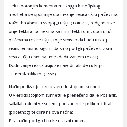
Tek u potonjim komentarima knjiga hanefijskog
mezheba se spominje dodirivanje resica ušiju palčevima:
Kaže Ibn Abidin u svojoj „Hašiji“ (1/482): „Podigne ruke
prije tekbira, po nekima sa njim (tekbirom), dodirujući
palčevima resice ušiju, to je smisao da budu u istoj
visini, jer nismo sigurni da smo podigli palčeve u visini
resica ušiju osim sa time (dodirivanjem resica)“.
Dodirivanje resica ušiju se navodi takođe i u knjizi
„Durerul-hukkam“ (1/66).
Način podizanje ruku u vjerodostojnom sunnetu
U vjerodostojnom sunnetu je prenešeno da je Poslanik,
sallallahu alejhi ve sellem, podizao ruke prilikom iftitahi
(početnog) tekbira na dva načina:
Prvi način: podigo bi ruke u visini ramena