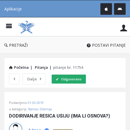
Aplikacije
Pit
Uč
®
PRETRAŽI
POSTAVI PITANJE
Početna
|
Pitanja
|
pitanje br. 11754
Dalje
Odgovoreno
Pitaj
Postavljeno
01.03.2019
Učene
u kategoriji:
Namaz Džamija
®
DODIRIVANJE RESICA UŠIJU (IMA LI OSNOVA?)
Latest