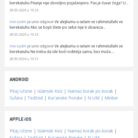
berekatuhu Pitanje nije dovoljno pojašenjeno. Pas je čuvar čega? U…
28.09.2024 u 19:25
mersadm
Ve alejkumu-s-selam ve rahmetullahi ve
je unio odgovor
berekatuhu Ako se bojiš štete po sebe nije ti obaveza…
28.09.2024 u 19:23
mersadm
Ve alejkumu-s-selam ve rahmetullahi ve
je unio odgovor
berekatuhu Ne treba da ide kod roditelja sama, bez muža.…
28.09.2024 u 19:21
ANDROID
Pitaj Učene
|
Islamski Kviz
|
Namaz korak po korak
|
Sufara
|
Tedžvid
|
Kur'anske Poruke
|
N-UM
|
Minber
APPLE iOS
Pitaj Učene
|
Islamski Kviz
|
Namaz korak po korak
|
Sufara
|
Tedžvid
|
Kur'anske Poruke
|
N-UM