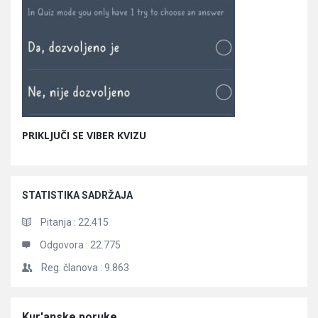
PRIKLJUČI SE VIBER KVIZU
STATISTIKA SADRŽAJA
Pitanja :
22.415
Odgovora :
22.775
Reg. članova :
9.863
Članci
Kur'anske poruke