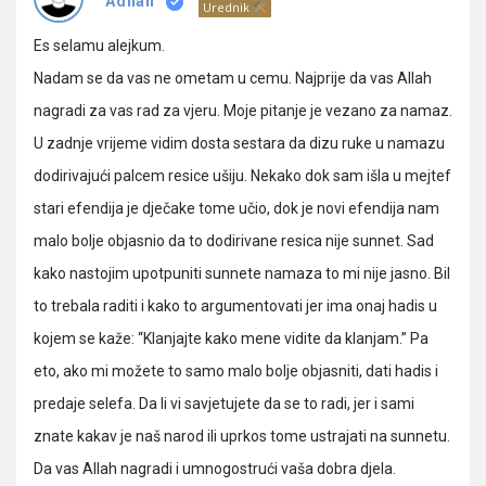
Pitanja
Adnan
Urednik
Es selamu alejkum.
Nadam se da vas ne ometam u cemu. Najprije da vas Allah
nagradi za vas rad za vjeru. Moje pitanje je vezano za namaz.
U zadnje vrijeme vidim dosta sestara da dizu ruke u namazu
dodirivajući palcem resice ušiju. Nekako dok sam išla u mejtef
stari efendija je dječake tome učio, dok je novi efendija nam
malo bolje objasnio da to dodirivane resica nije sunnet. Sad
kako nastojim upotpuniti sunnete namaza to mi nije jasno. Bil
to trebala raditi i kako to argumentovati jer ima onaj hadis u
kojem se kaže: “Klanjajte kako mene vidite da klanjam.” Pa
eto, ako mi možete to samo malo bolje objasniti, dati hadis i
predaje selefa. Da li vi savjetujete da se to radi, jer i sami
znate kakav je naš narod ili uprkos tome ustrajati na sunnetu.
Da vas Allah nagradi i umnogostrući vaša dobra djela.