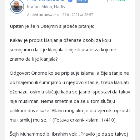
Kur'an, Akida, Hadis
Added an answer on 27.01.2021 at 22:57
Upitan je šejh Usejmin sljedeće pitanje:
Kakav je propis klanjanja dženaze osobi za koju
sumnjamo da li je klanjala ili nije ili osobi za koju ne
znamo da li je klanjala?
Odgovor: Onome ko se pripisuje islamu, a čije stanje ne
poznajemo ili sumnjamo u njegovo stanje, treba klanjati
dženazu, osim u slučaju kada se jasno ispostavi da takav
nije musliman. Nema smetnje da se u tom slučaju
prilikom dove kaže: Allahu moj, ako je bio vjernik, oprosti
mu i smiluj mu se…“ (Fetava erkani-l-islam, 1/410)
Šejh Muhammed b. Ibrahim veli: „Pravilo je da se takvoj