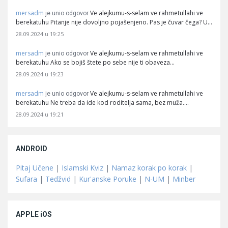
mersadm
Ve alejkumu-s-selam ve rahmetullahi ve
je unio odgovor
berekatuhu Pitanje nije dovoljno pojašenjeno. Pas je čuvar čega? U…
28.09.2024 u 19:25
mersadm
Ve alejkumu-s-selam ve rahmetullahi ve
je unio odgovor
berekatuhu Ako se bojiš štete po sebe nije ti obaveza…
28.09.2024 u 19:23
mersadm
Ve alejkumu-s-selam ve rahmetullahi ve
je unio odgovor
berekatuhu Ne treba da ide kod roditelja sama, bez muža.…
28.09.2024 u 19:21
ANDROID
Pitaj Učene
|
Islamski Kviz
|
Namaz korak po korak
|
Sufara
|
Tedžvid
|
Kur'anske Poruke
|
N-UM
|
Minber
APPLE iOS