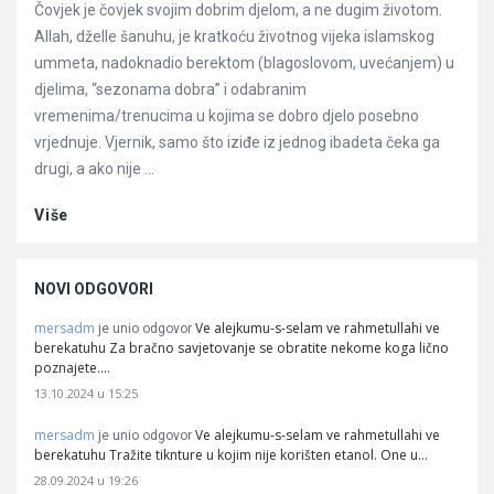
Čovjek je čovjek svojim dobrim djelom, a ne dugim životom.
Allah, dželle šanuhu, je kratkoću životnog vijeka islamskog
ummeta, nadoknadio berektom (blagoslovom, uvećanjem) u
djelima, “sezonama dobra” i odabranim
vremenima/trenucima u kojima se dobro djelo posebno
vrjednuje. Vjernik, samo što iziđe iz jednog ibadeta čeka ga
drugi, a ako nije ...
Više
NOVI ODGOVORI
mersadm
Ve alejkumu-s-selam ve rahmetullahi ve
je unio odgovor
berekatuhu Za bračno savjetovanje se obratite nekome koga lično
poznajete.…
13.10.2024 u 15:25
mersadm
Ve alejkumu-s-selam ve rahmetullahi ve
je unio odgovor
berekatuhu Tražite tiknture u kojim nije korišten etanol. One u…
28.09.2024 u 19:26