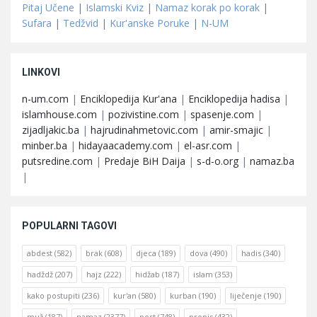
Pitaj Učene
|
Islamski Kviz
|
Namaz korak po korak
|
Sufara
|
Tedžvid
|
Kur'anske Poruke
|
N-UM
LINKOVI
n-um.com
|
Enciklopedija Kur'ana
|
Enciklopedija hadisa
|
islamhouse.com
|
pozivistine.com
|
spasenje.com
|
zijadljakic.ba
|
hajrudinahmetovic.com
|
amir-smajic
|
minber.ba
|
hidayaacademy.com
|
el-asr.com
|
putsredine.com
|
Predaje BiH Daija
|
s-d-o.org
|
namaz.ba
|
POPULARNI TAGOVI
abdest
(582)
brak
(608)
djeca
(189)
dova
(490)
hadis
(340)
hadždž
(207)
hajz
(222)
hidžab
(187)
islam
(353)
kako postupiti
(236)
kur'an
(580)
kurban
(190)
liječenje
(190)
muž
(187)
namaz
(2377)
post
(748)
propis
(432)