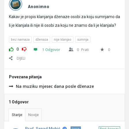
Pitanja
Anonimno
Kakav je propis klanjanja dženaze osobi za koju sumnjamo da
li je klanjala ili nije ili osobi za koju ne znamo da li je klanjala?
bez namaza
dženaza
nije klanjao
sumnja
0
1 Odgovor
0
Prati
0
DIJELI
Povezana pitanja
Na muziku mjesec dana posle dženaze
1 Odgovor
Starije
Novije
Prof. Senad Muhić
Best Answer
DAIJA