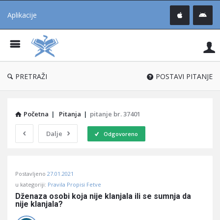
Aplikacije
Pit
Uč
®
PRETRAŽI
POSTAVI PITANJE
Početna
|
Pitanja
|
pitanje br. 37401
Dalje
Odgovoreno
Pitaj
Postavljeno
27.01.2021
Učene
u kategoriji:
Pravila Propisi Fetve
®
Dženaza osobi koja nije klanjala ili se sumnja da 
nije klanjala?
Latest