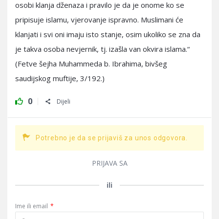
osobi klanja dženaza i pravilo je da je onome ko se
pripisuje islamu, vjerovanje ispravno. Muslimani će
klanjati i svi oni imaju isto stanje, osim ukoliko se zna da
je takva osoba nevjernik, tj. izašla van okvira islama.“
(Fetve šejha Muhammeda b. Ibrahima, bivšeg
saudijskog muftije, 3/192.)
0
Dijeli
Potrebno je da se prijaviš za unos odgovora.
PRIJAVA SA
ili
Ime ili email
*