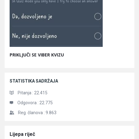
PRIKLJUČI SE VIBER KVIZU
STATISTIKA SADRŽAJA
Pitanja :
22.415
Odgovora :
22.775
Reg. članova :
9.863
Članci
Lijepa riječ