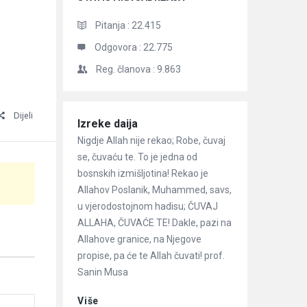
Pitanja :
22.415
Odgovora :
22.775
Reg. članova :
9.863
Dijeli
Članci
Izreke daija
Nigdje Allah nije rekao; Robe, čuvaj
se, čuvaću te. To je jedna od
bosnskih izmišljotina! Rekao je
Allahov Poslanik, Muhammed, savs,
u vjerodostojnom hadisu; ČUVAJ
ALLAHA, ČUVAĆE TE! Dakle, pazi na
Allahove granice, na Njegove
propise, pa će te Allah čuvati! prof.
Sanin Musa
Više