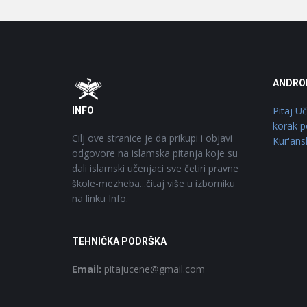
Footer
O
ANDRO
Pitaj U
INFO
korak p
Cilj ove stranice je da prikupi i objavi
Kur'ans
odgovore na islamska pitanja koje su
dali islamski učenjaci sve četiri pravne
škole-mezheba...čitaj više u izborniku
na linku Info.
TEHNIČKA PODRŠKA
Email:
pitajucene@gmail.com