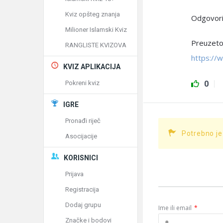
Kviz opšteg znanja
Odgovorio
Milioner Islamski Kviz
Preuzeto
RANGLISTE KVIZOVA
https://
KVIZ APLIKACIJA
0
Pokreni kviz
IGRE
Pronađi riječ
Potrebno je
Asocijacije
KORISNICI
Prijava
Registracija
Dodaj grupu
Ime ili email
*
Značke i bodovi