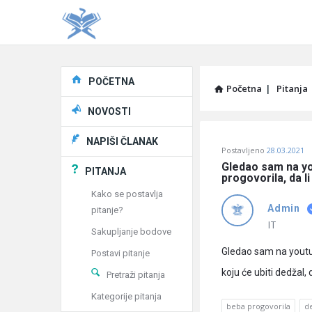
Explore
POČETNA
Početna
|
Pitanja
NOVOSTI
Pitaj
NAPIŠI ČLANAK
Postavljeno
28.03.2021
Učene
Gledao sam na you
PITANJA
progovorila, da li
®
Kako se postavlja
Admin
pitanje?
Latest
IT
Sakupljanje bodove
Pitanja
Gledao sam na youtub
Postavi pitanje
koju će ubiti dedžal,
Pretraži pitanja
Kategorije pitanja
beba progovorila
de