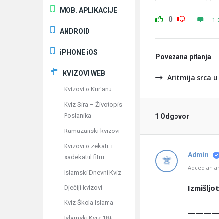
MOB. APLIKACIJE
0
1 
ANDROID
iPHONE iOS
Povezana pitanja
KVIZOVI WEB
Aritmija srca 
Kvizovi o Kur'anu
Kviz Sira – Životopis
Poslanika
1 Odgovor
Ramazanski kvizovi
Kvizovi o zekatu i
Admin
sadekatul fitru
Added an an
Islamski Dnevni Kviz
Izmišljot
Dječiji kvizovi
Kviz Škola Islama
————
Islamski Kviz 18+