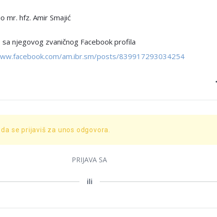
 mr. hfz. Amir Smajić
 sa njegovog zvaničnog Facebook profila
www.facebook.com/am.ibr.sm/posts/839917293034254
 da se prijaviš za unos odgovora.
PRIJAVA SA
ili