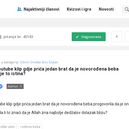
Pitaj
Pitaj
Najaktivniji članovi
Kvizovi i igre
Novosti
Učene
Učene
®
®
Navigacija
|
pitanje br. 45183
Odgovoreno
u kategoriji:
Džinni Dedžal Iblis Šejtan
tube klip gdje prića jedan brat da je novorođena beba 
 je to istina?
Admin
e klip gdje prića jedan brat da je novorođena beba progovorila da je on
 da li to znaći da je Allah zna najbolje dedžalov dolazak blizu?
džal ubiti
rođena beba