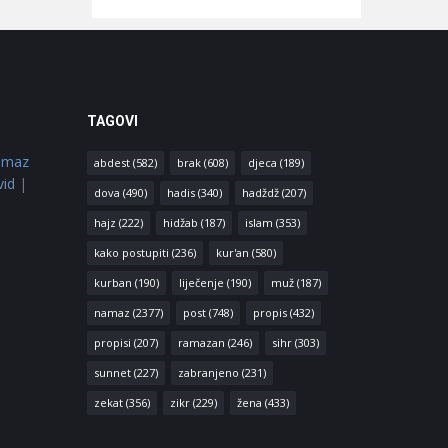
TAGOVI
amaz
abdest
(582)
brak
(608)
djeca
(189)
vid
|
dova
(490)
hadis
(340)
hadždž
(207)
hajz
(222)
hidžab
(187)
islam
(353)
kako postupiti
(236)
kur'an
(580)
kurban
(190)
liječenje
(190)
muž
(187)
namaz
(2377)
post
(748)
propis
(432)
propisi
(207)
ramazan
(246)
sihr
(303)
sunnet
(227)
zabranjeno
(231)
zekat
(356)
zikr
(229)
žena
(433)