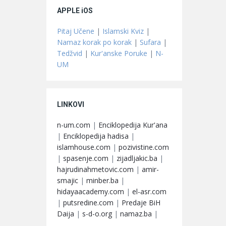
APPLE iOS
Pitaj Učene
|
Islamski Kviz
|
Namaz korak po korak
|
Sufara
|
Tedžvid
|
Kur'anske Poruke
|
N-
UM
LINKOVI
n-um.com
|
Enciklopedija Kur'ana
|
Enciklopedija hadisa
|
islamhouse.com
|
pozivistine.com
|
spasenje.com
|
zijadljakic.ba
|
hajrudinahmetovic.com
|
amir-
smajic
|
minber.ba
|
hidayaacademy.com
|
el-asr.com
|
putsredine.com
|
Predaje BiH
Daija
|
s-d-o.org
|
namaz.ba
|