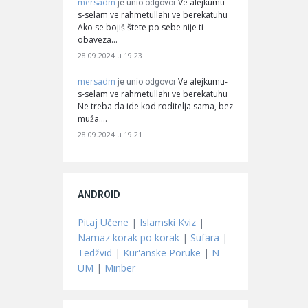
mersadm
Ve alejkumu-
je unio odgovor
s-selam ve rahmetullahi ve berekatuhu
Ako se bojiš štete po sebe nije ti
obaveza…
28.09.2024 u 19:23
mersadm
Ve alejkumu-
je unio odgovor
s-selam ve rahmetullahi ve berekatuhu
Ne treba da ide kod roditelja sama, bez
muža.…
28.09.2024 u 19:21
ANDROID
Pitaj Učene
|
Islamski Kviz
|
Namaz korak po korak
|
Sufara
|
Tedžvid
|
Kur'anske Poruke
|
N-
UM
|
Minber