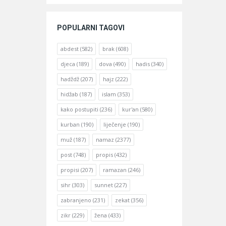
POPULARNI TAGOVI
abdest
(582)
brak
(608)
djeca
(189)
dova
(490)
hadis
(340)
hadždž
(207)
hajz
(222)
hidžab
(187)
islam
(353)
kako postupiti
(236)
kur'an
(580)
kurban
(190)
liječenje
(190)
muž
(187)
namaz
(2377)
post
(748)
propis
(432)
propisi
(207)
ramazan
(246)
sihr
(303)
sunnet
(227)
zabranjeno
(231)
zekat
(356)
zikr
(229)
žena
(433)