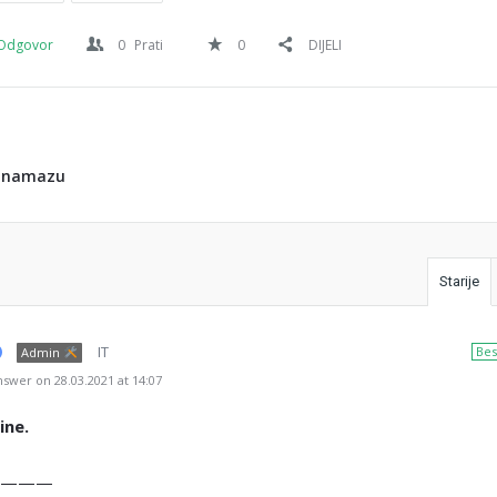
Odgovor
0
Prati
0
DIJELI
u namazu
Starije
IT
Bes
Admin
swer on 28.03.2021 at 14:07
ine.
———