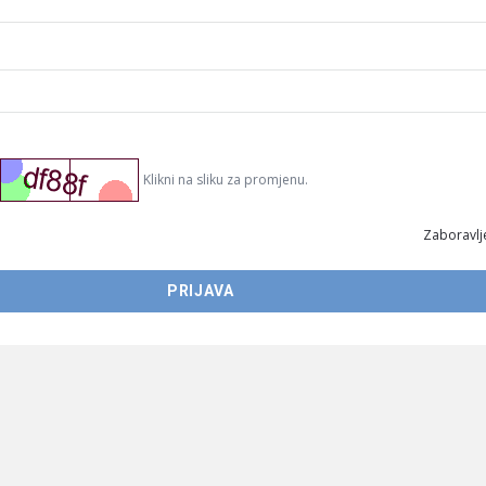
Klikni na sliku za promjenu.
Zaboravlje