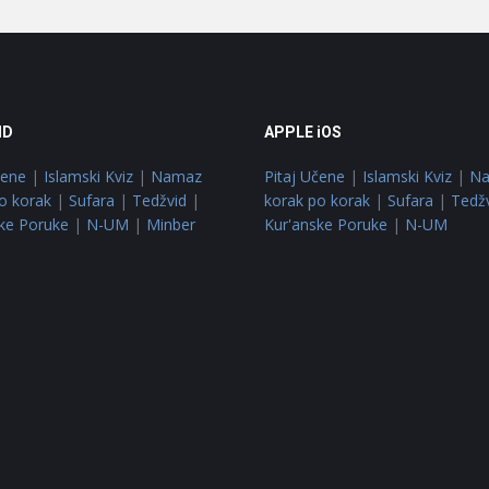
ID
APPLE iOS
čene
|
Islamski Kviz
|
Namaz
Pitaj Učene
|
Islamski Kviz
|
N
o korak
|
Sufara
|
Tedžvid
|
korak po korak
|
Sufara
|
Tedž
ke Poruke
|
N-UM
|
Minber
Kur'anske Poruke
|
N-UM