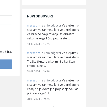
NOVI ODGOVORI
mersadm
Ve alejkumu-
je unio odgovor
s-selam ve rahmetullahi ve berekatuhu
Za bračno savjetovanje se obratite
nekome koga lično poznajete.…
13.10.2024 u 15:25
na šifra?
mersadm
Ve alejkumu-
je unio odgovor
s-selam ve rahmetullahi ve berekatuhu
Tražite tiknture u kojim nije korišten
etanol. One u…
28.09.2024 u 19:26
mersadm
Ve alejkumu-
je unio odgovor
s-selam ve rahmetullahi ve berekatuhu
Pitanje nije dovoljno pojašenjeno. Pas
je čuvar čega? U…
28.09.2024 u 19:25