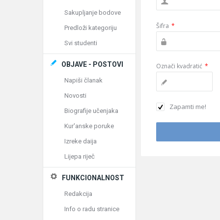
Sakupljanje bodove
Šifra
*
Predloži kategoriju
Svi studenti
OBJAVE - POSTOVI
Označi kvadratić
*
Napiši članak
Novosti
Zapamti me!
Biografije učenjaka
Kur'anske poruke
Izreke daija
Lijepa riječ
FUNKCIONALNOST
Redakcija
Info o radu stranice