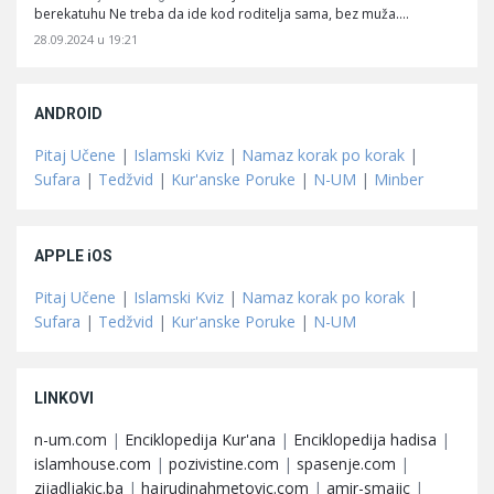
berekatuhu Ne treba da ide kod roditelja sama, bez muža.…
28.09.2024 u 19:21
ANDROID
Pitaj Učene
|
Islamski Kviz
|
Namaz korak po korak
|
Sufara
|
Tedžvid
|
Kur'anske Poruke
|
N-UM
|
Minber
APPLE iOS
Pitaj Učene
|
Islamski Kviz
|
Namaz korak po korak
|
Sufara
|
Tedžvid
|
Kur'anske Poruke
|
N-UM
LINKOVI
n-um.com
|
Enciklopedija Kur'ana
|
Enciklopedija hadisa
|
islamhouse.com
|
pozivistine.com
|
spasenje.com
|
zijadljakic.ba
|
hajrudinahmetovic.com
|
amir-smajic
|