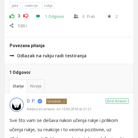
jake
reakcije
rukja
3
1 Odgovor
0
Prati
2
DIJELI
Povezana pitanja
Odlazak na rukju radi testiranja
1 Odgovor
Starije
Novije
D. P.
Best Answer
Urednik
Added an answer on 15.09.2018 at 21:21
Sve što vam se dešava nakon učenja rukje i prilikom
učenja rukje, su reakcije i to veoma pozitivne, uz