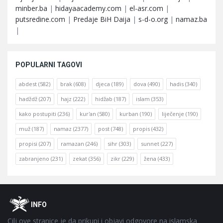
minber.ba
|
hidayaacademy.com
|
el-asr.com
|
putsredine.com
|
Predaje BiH Daija
|
s-d-o.org
|
namaz.ba
|
POPULARNI TAGOVI
abdest
(582)
brak
(608)
djeca
(189)
dova
(490)
hadis
(340)
hadždž
(207)
hajz
(222)
hidžab
(187)
islam
(353)
kako postupiti
(236)
kur'an
(580)
kurban
(190)
liječenje
(190)
muž
(187)
namaz
(2377)
post
(748)
propis
(432)
propisi
(207)
ramazan
(246)
sihr
(303)
sunnet
(227)
zabranjeno
(231)
zekat
(356)
zikr
(229)
žena
(433)
Footer
O
INFO
Cilj ove stranice je da prikupi i objavi odgovore na islamska