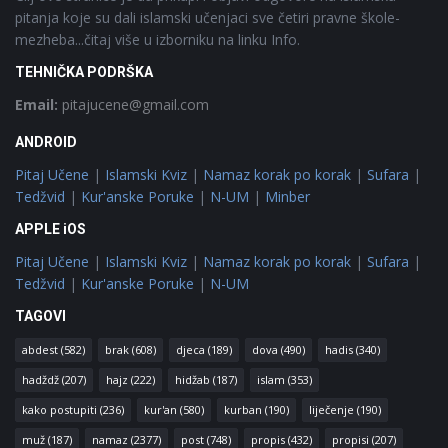
pitanja koje su dali islamski učenjaci sve četiri pravne škole-
mezheba...čitaj više u izborniku na linku Info.
TEHNIČKA PODRŠKA
Email:
pitajucene@gmail.com
ANDROID
Pitaj Učene
|
Islamski Kviz
|
Namaz korak po korak
|
Sufara
|
Tedžvid
|
Kur'anske Poruke
|
N-UM
|
Minber
APPLE iOS
Pitaj Učene
|
Islamski Kviz
|
Namaz korak po korak
|
Sufara
|
Tedžvid
|
Kur'anske Poruke
|
N-UM
TAGOVI
abdest
(582)
brak
(608)
djeca
(189)
dova
(490)
hadis
(340)
hadždž
(207)
hajz
(222)
hidžab
(187)
islam
(353)
kako postupiti
(236)
kur'an
(580)
kurban
(190)
liječenje
(190)
muž
(187)
namaz
(2377)
post
(748)
propis
(432)
propisi
(207)