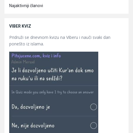
Najaktivniji članovi
VIBER KVIZ
Pridruži se dnevnom kvizu na Viberu i nauči svaki dan
ponešto iz islama.