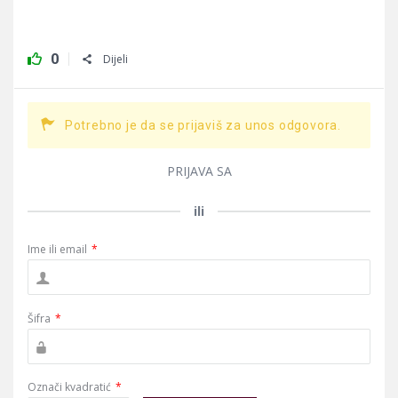
0
Dijeli
Potrebno je da se prijaviš za unos odgovora.
PRIJAVA SA
ili
Ime ili email
*
Šifra
*
Označi kvadratić
*