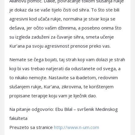
Allahovu pomoć. Dakle, povraćanje tokom slušanja rukje
je dokaz da se vaše tijelo čisti od sihra. To što ste bili
agresivni kod učača rukje, normalna je stvar koja se
dešava, jer očito vašim džinnima, a posebno onima što
su izgleda zaduženi za čuvanje sihra, smeta učenje
Kur’ana pa svoju agresivnost prenose preko vas.
Nemate se čega bojati, taj strah koji vam dolazi je strah
koji bi vas trebao natjerati da odustanete od svega, a
to nikako nemojte. Nastavite sa ibadetom, redovnim
slušanjem rukje, Kur’ana, zikrovima, te korištenjem
propisane terapije koju vam je liječnik dao.
Na pitanje odgovorio: Ebu Bilal – svršenik Medinskog
fakulteta
Preuzeto sa stranice
http://www.n-um.com