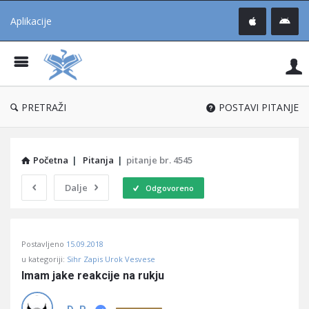
Aplikacije
Pit
Uč
®
PRETRAŽI
POSTAVI PITANJE
Početna
|
Pitanja
|
pitanje br. 4545
Dalje
Odgovoreno
Pitaj
Postavljeno
15.09.2018
Učene
u kategoriji:
Sihr Zapis Urok Vesvese
®
Imam jake reakcije na rukju
Latest