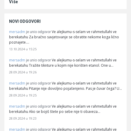
Više
NOVI ODGOVORI
mersadm
Ve alejkumu-s-selam ve rahmetullahi ve
je unio odgovor
berekatuhu Za bračno savjetovanje se obratite nekome koga lično
poznajete.…
13.10.2024 u 15:25
mersadm
Ve alejkumu-s-selam ve rahmetullahi ve
je unio odgovor
berekatuhu Tražite tiknture u kojim nije korišten etanol. One u…
28.09.2024 u 19:26
mersadm
Ve alejkumu-s-selam ve rahmetullahi ve
je unio odgovor
berekatuhu Pitanje nije dovoljno pojašenjeno. Pas je čuvar čega? U…
28.09.2024 u 19:25
mersadm
Ve alejkumu-s-selam ve rahmetullahi ve
je unio odgovor
berekatuhu Ako se bojiš štete po sebe nije ti obaveza…
28.09.2024 u 19:23
mersadm
Ve alejkumu-s-selam ve rahmetullahi ve
je unio odgovor