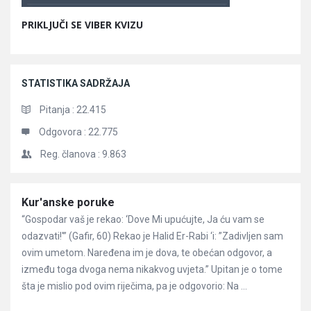
PRIKLJUČI SE VIBER KVIZU
STATISTIKA SADRŽAJA
Pitanja :
22.415
Odgovora :
22.775
Reg. članova :
9.863
Članci
Kur'anske poruke
“Gospodar vaš je rekao: ‘Dove Mi upućujte, Ja ću vam se
odazvati!'” (Gafir, 60) Rekao je Halid Er-Rabi ‘i: ”Zadivljen sam
ovim umetom. Naređena im je dova, te obećan odgovor, a
između toga dvoga nema nikakvog uvjeta.” Upitan je o tome
šta je mislio pod ovim riječima, pa je odgovorio: Na ...