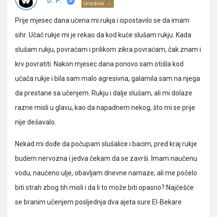
Pitanja
D. P.
Urednik
Prije mjesec dana učena mi rukja i ispostavilo se da imam
sihr. Učač rukje mi je rekao da kod kuće slušam rukju. Kada
slušam rukju, povraćam i prilikom zikra povraćam, čak znam i
krv povratiti. Nakon mjesec dana ponovo sam otišla kod
učača rukje i bila sam malo agresivna, galamila sam na njega
da prestane sa učenjem. Rukju i dalje slušam, ali mi dolaze
razne misli u glavu, kao da napadnem nekog, što mi se prije
nije dešavalo.
Nekad mi dođe da počupam slušalice i bacim, pred kraj rukje
budem nervozna i jedva čekam da se završi. Imam naučenu
vodu, naučeno ulje, obavljam dnevne namaze, ali me počelo
biti strah zbog tih misli i da li to može biti opasno? Najčešće
se branim učenjem posljednja dva ajeta sure El-Bekare.