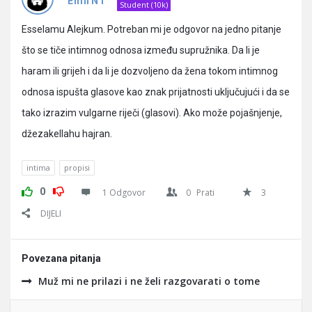
Pitanja
EmirNT
Student (10k)
Esselamu Alejkum. Potreban mi je odgovor na jedno pitanje
što se tiče intimnog odnosa između supružnika. Da li je
haram ili grijeh i da li je dozvoljeno da žena tokom intimnog
odnosa ispušta glasove kao znak prijatnosti uključujući i da se
tako izrazim vulgarne riječi (glasovi). Ako može pojašnjenje,
džezakellahu hajran.
intima
propisi
0
1 Odgovor
0
Prati
3
DIJELI
Povezana pitanja
Muž mi ne prilazi i ne želi razgovarati o tome