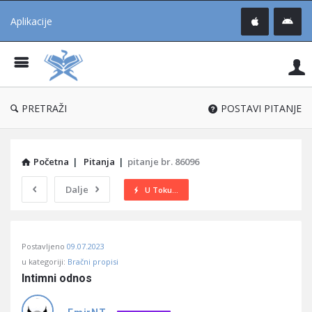
Aplikacije
Pit
Uč
®
PRETRAŽI
POSTAVI PITANJE
Početna
|
Pitanja
|
pitanje br. 86096
Dalje
U Toku...
Pitaj
Postavljeno
09.07.2023
Učene
u kategoriji:
Bračni propisi
®
Intimni odnos
Latest