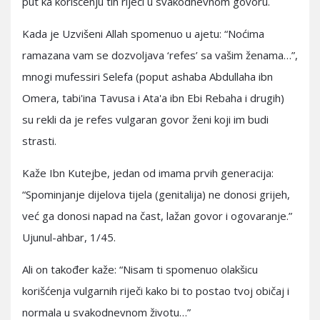
put ka korišćenju tih riječi u svakodnevnom govoru.
Kada je Uzvišeni Allah spomenuo u ajetu: “Noćima
ramazana vam se dozvoljava ‘refes’ sa vašim ženama…”,
mnogi mufessiri Selefa (poput ashaba Abdullaha ibn
Omera, tabi'ina Tavusa i Ata'a ibn Ebi Rebaha i drugih)
su rekli da je refes vulgaran govor ženi koji im budi
strasti.
Kaže Ibn Kutejbe, jedan od imama prvih generacija:
“Spominjanje dijelova tijela (genitalija) ne donosi grijeh,
već ga donosi napad na čast, lažan govor i ogovaranje.”
Ujunul-ahbar, 1/45.
Ali on također kaže: “Nisam ti spomenuo olakšicu
korišćenja vulgarnih riječi kako bi to postao tvoj običaj i
normala u svakodnevnom životu…”