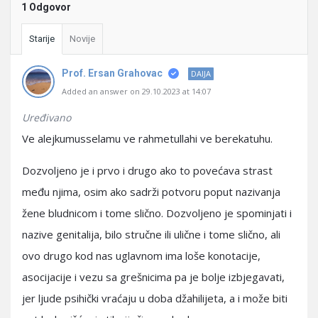
1 Odgovor
Starije
Novije
Prof. Ersan Grahovac
DAIJA
Added an answer on 29.10.2023 at 14:07
Uređivano
Ve alejkumusselamu ve rahmetullahi ve berekatuhu.
Dozvoljeno je i prvo i drugo ako to povećava strast
među njima, osim ako sadrži potvoru poput nazivanja
žene bludnicom i tome slično. Dozvoljeno je spominjati i
nazive genitalija, bilo stručne ili ulične i tome slično, ali
ovo drugo kod nas uglavnom ima loše konotacije,
asocijacije i vezu sa grešnicima pa je bolje izbjegavati,
jer ljude psihički vraćaju u doba džahilijeta, a i može biti