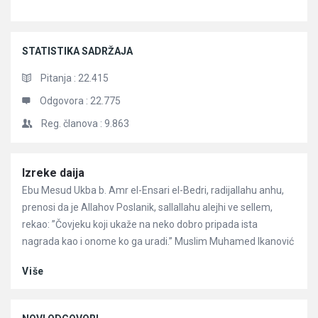
STATISTIKA SADRŽAJA
Pitanja :
22.415
Odgovora :
22.775
Reg. članova :
9.863
Članci
Izreke daija
Ebu Mesud Ukba b. Amr el-Ensari el-Bedri, radijallahu anhu,
prenosi da je Allahov Poslanik, sallallahu alejhi ve sellem,
rekao: ”Čovjeku koji ukaže na neko dobro pripada ista
nagrada kao i onome ko ga uradi.” Muslim Muhamed Ikanović
Više