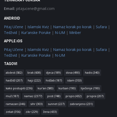
TEHNIČKA PODRŠKA
Email:
pitajucene@gmail.com
ANDROID
Pitaj Učene
|
Islamski Kviz
|
Namaz korak po korak
|
Sufara
|
Tedžvid
|
Kur'anske Poruke
|
N-UM
|
Minber
APPLE iOS
Pitaj Učene
|
Islamski Kviz
|
Namaz korak po korak
|
Sufara
|
Tedžvid
|
Kur'anske Poruke
|
N-UM
TAGOVI
abdest
(582)
brak
(608)
djeca
(189)
dova
(490)
hadis
(340)
hadždž
(207)
hajz
(222)
hidžab
(187)
islam
(353)
kako postupiti
(236)
kur'an
(580)
kurban
(190)
liječenje
(190)
muž
(187)
namaz
(2377)
post
(748)
propis
(432)
propisi
(207)
ramazan
(246)
sihr
(303)
sunnet
(227)
zabranjeno
(231)
zekat
(356)
zikr
(229)
žena
(433)