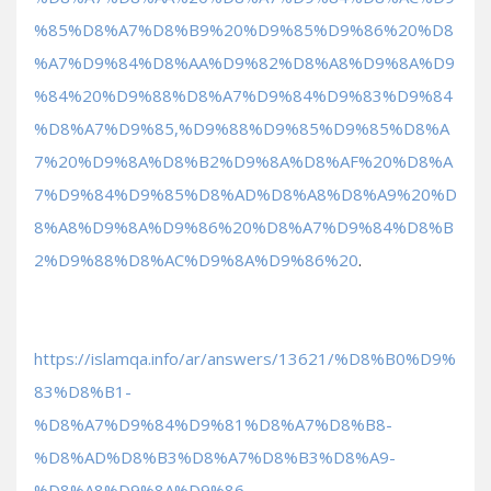
%85%D8%A7%D8%B9%20%D9%85%D9%86%20%D8
%A7%D9%84%D8%AA%D9%82%D8%A8%D9%8A%D9
%84%20%D9%88%D8%A7%D9%84%D9%83%D9%84
%D8%A7%D9%85,%D9%88%D9%85%D9%85%D8%A
7%20%D9%8A%D8%B2%D9%8A%D8%AF%20%D8%A
7%D9%84%D9%85%D8%AD%D8%A8%D8%A9%20%D
8%A8%D9%8A%D9%86%20%D8%A7%D9%84%D8%B
2%D9%88%D8%AC%D9%8A%D9%86%20
.
https://islamqa.info/ar/answers/13621/%D8%B0%D9%
83%D8%B1-
%D8%A7%D9%84%D9%81%D8%A7%D8%B8-
%D8%AD%D8%B3%D8%A7%D8%B3%D8%A9-
%D8%A8%D9%8A%D9%86-