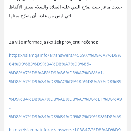
حديث ماعز حيث صرّح النبي عليه الصلاة والسلام ببعض الألفاظ
التي ليس من عادته أن يصرّح بمثلها .
Za više informacija (ko želi provjeriti rečeno):
https://islamqa.info/ar/answers/45597/%D8%A7%D9%
84%D9%83%D9%84%D8%A7%D9%85-
%D8%A7%D8%AB%D9%86%D8%A7%D8%A1-
%D8%A7%D9%84%D8%AC%D9%85%D8%A7%D8%B9
-
%D9%84%D8%A7%D8%AB%D8%A7%D8%B1%D8%A9
-
%D8%A7%D9%84%D8%B4%D9%87%D9%88%D8%A9
https://islamqa.info/ar/answers/103847/%D8%AD%D9