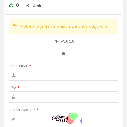
0
Dijeli
Potrebno je da se prijaviš za unos odgovora.
PRIJAVA SA
ili
Ime ili email
*
Šifra
*
Označi kvadratić
*