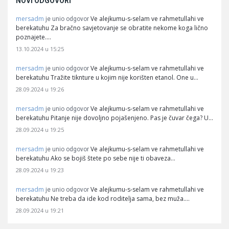
NOVI ODGOVORI
mersadm
Ve alejkumu-s-selam ve rahmetullahi ve
je unio odgovor
berekatuhu Za bračno savjetovanje se obratite nekome koga lično
poznajete.…
13.10.2024 u 15:25
mersadm
Ve alejkumu-s-selam ve rahmetullahi ve
je unio odgovor
berekatuhu Tražite tiknture u kojim nije korišten etanol. One u…
28.09.2024 u 19:26
mersadm
Ve alejkumu-s-selam ve rahmetullahi ve
je unio odgovor
berekatuhu Pitanje nije dovoljno pojašenjeno. Pas je čuvar čega? U…
28.09.2024 u 19:25
mersadm
Ve alejkumu-s-selam ve rahmetullahi ve
je unio odgovor
berekatuhu Ako se bojiš štete po sebe nije ti obaveza…
28.09.2024 u 19:23
mersadm
Ve alejkumu-s-selam ve rahmetullahi ve
je unio odgovor
berekatuhu Ne treba da ide kod roditelja sama, bez muža.…
28.09.2024 u 19:21