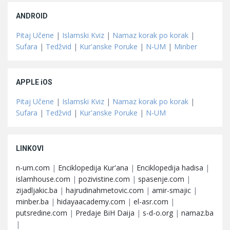
ANDROID
Pitaj Učene
|
Islamski Kviz
|
Namaz korak po korak
|
Sufara
|
Tedžvid
|
Kur'anske Poruke
|
N-UM
|
Minber
APPLE iOS
Pitaj Učene
|
Islamski Kviz
|
Namaz korak po korak
|
Sufara
|
Tedžvid
|
Kur'anske Poruke
|
N-UM
LINKOVI
n-um.com
|
Enciklopedija Kur'ana
|
Enciklopedija hadisa
|
islamhouse.com
|
pozivistine.com
|
spasenje.com
|
zijadljakic.ba
|
hajrudinahmetovic.com
|
amir-smajic
|
minber.ba
|
hidayaacademy.com
|
el-asr.com
|
putsredine.com
|
Predaje BiH Daija
|
s-d-o.org
|
namaz.ba
|