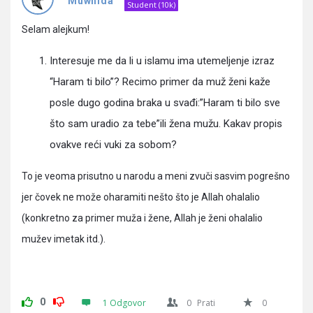
Pitanja
Muwhida
Student (10k)
Selam alejkum!
Interesuje me da li u islamu ima utemeljenje izraz
“Haram ti bilo”? Recimo primer da muž ženi kaže
posle dugo godina braka u svađi:”Haram ti bilo sve
što sam uradio za tebe”ili žena mužu. Kakav propis
ovakve reći vuki za sobom?
To je veoma prisutno u narodu a meni zvuči sasvim pogrešno
jer čovek ne može oharamiti nešto što je Allah ohalalio
(konkretno za primer muža i žene, Allah je ženi ohalalio
mužev imetak itd.).
0
1 Odgovor
0
Prati
0