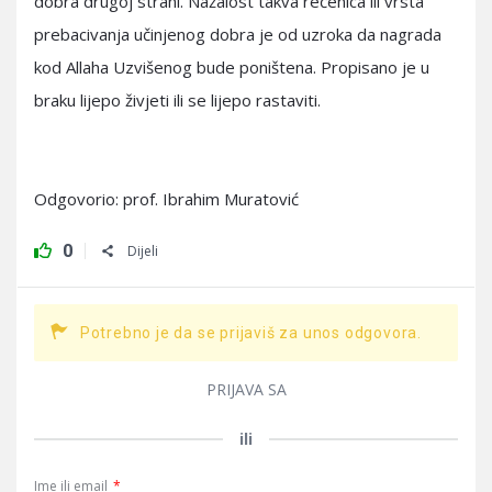
dobra drugoj strani. Nažalost takva rečenica ili vrsta
prebacivanja učinjenog dobra je od uzroka da nagrada
kod Allaha Uzvišenog bude poništena. Propisano je u
braku lijepo živjeti ili se lijepo rastaviti.
Odgovorio: prof. Ibrahim Muratović
0
Dijeli
Potrebno je da se prijaviš za unos odgovora.
PRIJAVA SA
ili
Ime ili email
*