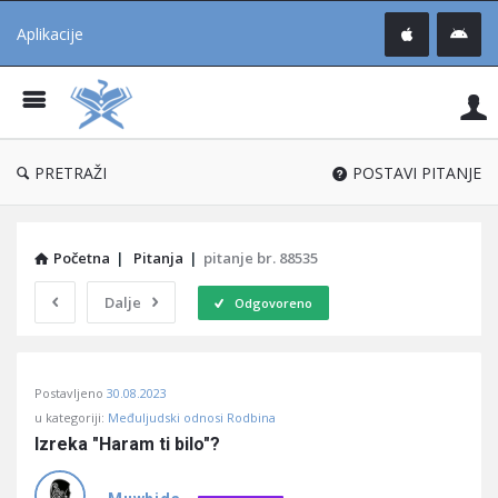
Aplikacije
Pit
Uč
®
PRETRAŽI
POSTAVI PITANJE
Početna
|
Pitanja
|
pitanje br. 88535
Dalje
Odgovoreno
Pitaj
Postavljeno
30.08.2023
Učene
u kategoriji:
Međuljudski odnosi Rodbina
®
Izreka "Haram ti bilo"?
Latest