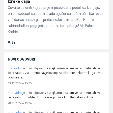
Članci
Izreke daija
Čuvajte se onih koji su prije mjesec dana počeli da klanjaju,
prije dvadeset su pustili bradu a jučer su počeli učiti harfove i
već danas na sav glas pričaju kako je imam Ebu Hanife,
rahimehullah, pogriješio po tom i tom pitanju! Mr. Fahret
Kadrić
Više
NOVI ODGOVORI
mersadm
Ve alejkumu-s-selam ve rahmetullahi ve
je unio odgovor
berekatuhu Za bračno savjetovanje se obratite nekome koga lično
poznajete.…
13.10.2024 u 15:25
mersadm
Ve alejkumu-s-selam ve rahmetullahi ve
je unio odgovor
berekatuhu Tražite tiknture u kojim nije korišten etanol. One u…
28.09.2024 u 19:26
mersadm
Ve alejkumu-s-selam ve rahmetullahi ve
je unio odgovor