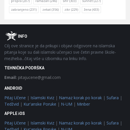
propisi
(207)
ramazan
(246)
sihr
(303)
sunnet
(227)
zabranjeno
(231)
zekat
(356)
zikr
(229)
žena
(433)
Footer
O
INFO
Cilj ove stranice je da prikupi i objavi odgovore na islamska
pitanja koje su dali islamski učenjaci sve četiri pravne škole-
mezheba...čitaj više u izborniku na linku Info.
TEHNIČKA PODRŠKA
Email:
pitajucene@gmail.com
ANDROID
Pitaj Učene
|
Islamski Kviz
|
Namaz korak po korak
|
Sufara
|
Tedžvid
|
Kur'anske Poruke
|
N-UM
|
Minber
APPLE iOS
Pitaj Učene
|
Islamski Kviz
|
Namaz korak po korak
|
Sufara
|
Tedžvid
|
Kur'anske Poruke
|
N-UM