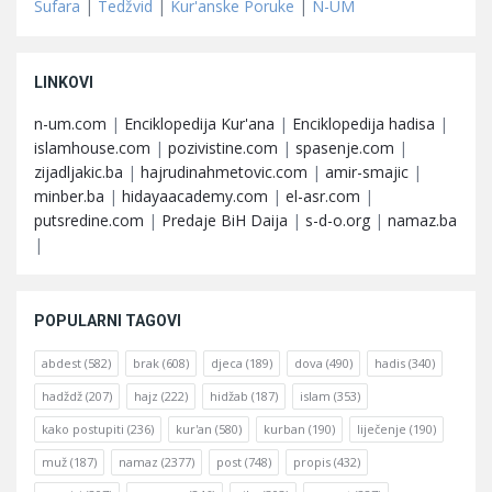
Sufara
|
Tedžvid
|
Kur'anske Poruke
|
N-UM
LINKOVI
n-um.com
|
Enciklopedija Kur'ana
|
Enciklopedija hadisa
|
islamhouse.com
|
pozivistine.com
|
spasenje.com
|
zijadljakic.ba
|
hajrudinahmetovic.com
|
amir-smajic
|
minber.ba
|
hidayaacademy.com
|
el-asr.com
|
putsredine.com
|
Predaje BiH Daija
|
s-d-o.org
|
namaz.ba
|
POPULARNI TAGOVI
abdest
(582)
brak
(608)
djeca
(189)
dova
(490)
hadis
(340)
hadždž
(207)
hajz
(222)
hidžab
(187)
islam
(353)
kako postupiti
(236)
kur'an
(580)
kurban
(190)
liječenje
(190)
muž
(187)
namaz
(2377)
post
(748)
propis
(432)