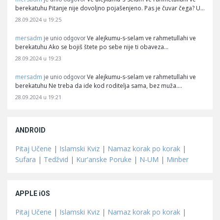
berekatuhu Pitanje nije dovoljno pojašenjeno. Pas je čuvar čega? U…
28.09.2024 u 19:25
mersadm
Ve alejkumu-s-selam ve rahmetullahi ve
je unio odgovor
berekatuhu Ako se bojiš štete po sebe nije ti obaveza…
28.09.2024 u 19:23
mersadm
Ve alejkumu-s-selam ve rahmetullahi ve
je unio odgovor
berekatuhu Ne treba da ide kod roditelja sama, bez muža.…
28.09.2024 u 19:21
ANDROID
Pitaj Učene
|
Islamski Kviz
|
Namaz korak po korak
|
Sufara
|
Tedžvid
|
Kur'anske Poruke
|
N-UM
|
Minber
APPLE iOS
Pitaj Učene
|
Islamski Kviz
|
Namaz korak po korak
|