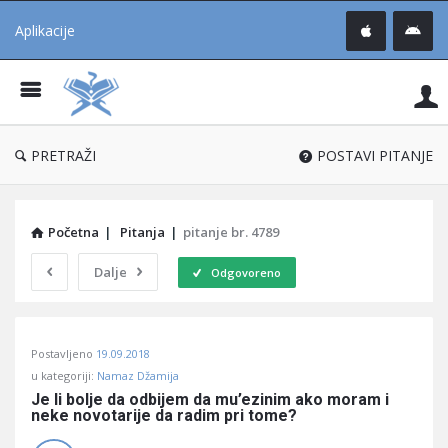
Aplikacije
Pit
Uč
®
PRETRAŽI
POSTAVI PITANJE
Početna
|
Pitanja
|
pitanje br. 4789
Dalje
Odgovoreno
Pitaj
Postavljeno
19.09.2018
Učene
u kategoriji:
Namaz Džamija
®
Je li bolje da odbijem da mu’ezinim ako moram i 
neke novotarije da radim pri tome?
Latest