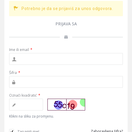
Potrebno je da se prijaviš za unos odgovora.
PRIJAVA SA
ili
Ime ili email
*
Šifra
*
Označi kvadratić
*
Klikni na sliku za promjenu.
Zapamti me!
Zaboravljena šifra?