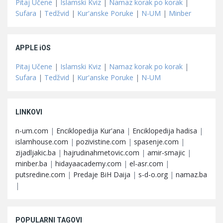
Pitaj Učene
|
Islamski Kviz
|
Namaz korak po korak
|
Sufara
|
Tedžvid
|
Kur'anske Poruke
|
N-UM
|
Minber
APPLE iOS
Pitaj Učene
|
Islamski Kviz
|
Namaz korak po korak
|
Sufara
|
Tedžvid
|
Kur'anske Poruke
|
N-UM
LINKOVI
n-um.com
|
Enciklopedija Kur'ana
|
Enciklopedija hadisa
|
islamhouse.com
|
pozivistine.com
|
spasenje.com
|
zijadljakic.ba
|
hajrudinahmetovic.com
|
amir-smajic
|
minber.ba
|
hidayaacademy.com
|
el-asr.com
|
putsredine.com
|
Predaje BiH Daija
|
s-d-o.org
|
namaz.ba
|
POPULARNI TAGOVI