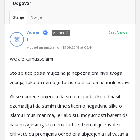
1 Odgovor
Starije
Novije
Admin
Best Answer
Admin
IT
Added an answer on 19.09.2018 at 06:44
We alejkumusSelam!
Sto se tice posla mujezina ja nepoznajem nivo tvoga
znanja, tako da nemogu tacno da ti kazem uzmi ili ostavi.
Ali se namece cinjenica da smo mi podaleko od nasih
dzematlija i da samim time sticemo negativnu sliku o
islamu i muslimanima, jer ako si u mogucnosti barem da
nakon izvjesnog vremena kad te dzematlije zavole i
prihvate da promjenis odredjena ubjedjenja i shvatanja