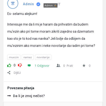
Pitanja
IT
Admin
Admin
Es- selamu alejkum!
Interesuje me da li mi je haram da prihvatim da budem
mu’ezin ako pri tome moram zikriti zajedno sa dzematom
kao sto je to kod nas navika? Jeli bolje da odbijem da
mu’ezinim ako moram i neke novotarije da radim pri tome?
muezin
namaz
novotarije
0
1 Odgovor
0
Prati
0
DIJELI
Povezana pitanja
Da li je znoj nečist?