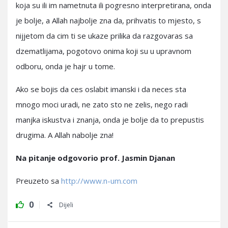
koja su ili im nametnuta ili pogresno interpretirana, onda
je bolje, a Allah najbolje zna da, prihvatis to mjesto, s
nijjetom da cim ti se ukaze prilika da razgovaras sa
dzematlijama, pogotovo onima koji su u upravnom
odboru, onda je hajr u tome.
Ako se bojis da ces oslabit imanski i da neces sta
mnogo moci uradi, ne zato sto ne zelis, nego radi
manjka iskustva i znanja, onda je bolje da to prepustis
drugima. A Allah nabolje zna!
Na pitanje odgovorio prof. Jasmin Djanan
Preuzeto sa
http://www.n-um.com
0
Dijeli