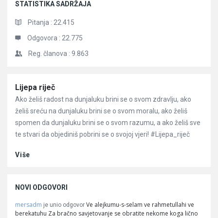
STATISTIKA SADRŽAJA
Pitanja :
22.415
Odgovora :
22.775
Reg. članova :
9.863
Članci
Lijepa riječ
Ako želiš radost na dunjaluku brini se o svom zdravlju, ako
želiš sreću na dunjaluku brini se o svom moralu, ako želiš
spomen da dunjaluku brini se o svom razumu, a ako želiš sve
te stvari da objediniš pobrini se o svojoj vjeri! #Lijepa_riječ
Više
NOVI ODGOVORI
mersadm
Ve alejkumu-s-selam ve rahmetullahi ve
je unio odgovor
berekatuhu Za bračno savjetovanje se obratite nekome koga lično