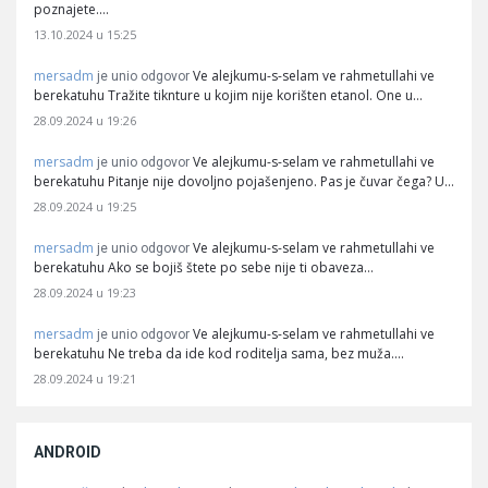
poznajete.…
13.10.2024 u 15:25
mersadm
Ve alejkumu-s-selam ve rahmetullahi ve
je unio odgovor
berekatuhu Tražite tiknture u kojim nije korišten etanol. One u…
28.09.2024 u 19:26
mersadm
Ve alejkumu-s-selam ve rahmetullahi ve
je unio odgovor
berekatuhu Pitanje nije dovoljno pojašenjeno. Pas je čuvar čega? U…
28.09.2024 u 19:25
mersadm
Ve alejkumu-s-selam ve rahmetullahi ve
je unio odgovor
berekatuhu Ako se bojiš štete po sebe nije ti obaveza…
28.09.2024 u 19:23
mersadm
Ve alejkumu-s-selam ve rahmetullahi ve
je unio odgovor
berekatuhu Ne treba da ide kod roditelja sama, bez muža.…
28.09.2024 u 19:21
ANDROID