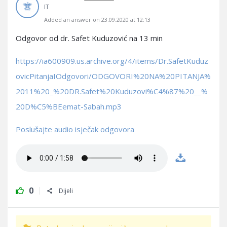
IT
Added an answer on 23.09.2020 at 12:13
Odgovor od dr. Safet Kuduzović na 13 min
https://ia600909.us.archive.org/4/items/Dr.SafetKuduz
ovicPitanjaIOdgovori/ODGOVORI%20NA%20PITANJA%
2011%20_%20DR.Safet%20Kuduzovi%C4%87%20__%
20D%C5%BEemat-Sabah.mp3
Poslušajte audio isječak odgovora
0
Dijeli