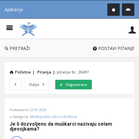
Aplikacije
Pit
Uč
®
PRETRAŽI
POSTAVI PITANJE
Početna
|
Pitanja
|
pitanje br. 26497
Dalje
Odgovoreno
Pitaj
Postavljeno
23.09.2020
Učene
u kategoriji:
Međuljudski odnosi Rodbina
®
Je li dozvoljeno da muškarci nazivaju selam 
djevojkama?
Latest