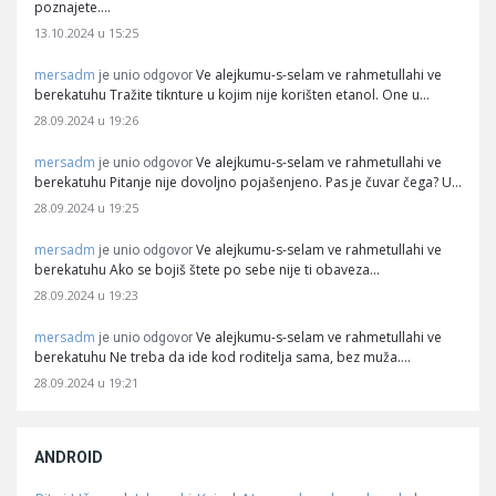
poznajete.…
13.10.2024 u 15:25
mersadm
Ve alejkumu-s-selam ve rahmetullahi ve
je unio odgovor
berekatuhu Tražite tiknture u kojim nije korišten etanol. One u…
28.09.2024 u 19:26
mersadm
Ve alejkumu-s-selam ve rahmetullahi ve
je unio odgovor
berekatuhu Pitanje nije dovoljno pojašenjeno. Pas je čuvar čega? U…
28.09.2024 u 19:25
mersadm
Ve alejkumu-s-selam ve rahmetullahi ve
je unio odgovor
berekatuhu Ako se bojiš štete po sebe nije ti obaveza…
28.09.2024 u 19:23
mersadm
Ve alejkumu-s-selam ve rahmetullahi ve
je unio odgovor
berekatuhu Ne treba da ide kod roditelja sama, bez muža.…
28.09.2024 u 19:21
ANDROID