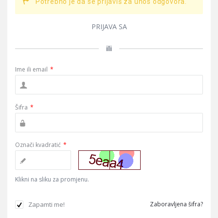
Potrebno je da se prijaviš za unos odgovora.
PRIJAVA SA
ili
Ime ili email
*
Šifra
*
Označi kvadratić
*
Klikni na sliku za promjenu.
Zapamti me!
Zaboravljena šifra?