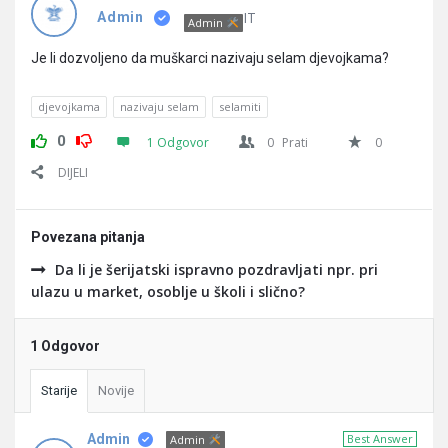
Pitanja
IT
Admin
Admin
Je li dozvoljeno da muškarci nazivaju selam djevojkama?
djevojkama
nazivaju selam
selamiti
0
1 Odgovor
0
Prati
0
DIJELI
Povezana pitanja
Da li je šerijatski ispravno pozdravljati npr. pri
ulazu u market, osoblje u školi i slično?
1 Odgovor
Starije
Novije
Admin
Best Answer
Admin