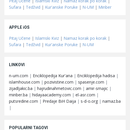
Pitaj Učene
|
Islamski Kviz
|
Namaz korak po korak
|
Sufara
|
Tedžvid
|
Kur'anske Poruke
|
N-UM
|
Minber
APPLE iOS
Pitaj Učene
|
Islamski Kviz
|
Namaz korak po korak
|
Sufara
|
Tedžvid
|
Kur'anske Poruke
|
N-UM
LINKOVI
n-um.com
|
Enciklopedija Kur'ana
|
Enciklopedija hadisa
|
islamhouse.com
|
pozivistine.com
|
spasenje.com
|
zijadljakic.ba
|
hajrudinahmetovic.com
|
amir-smajic
|
minber.ba
|
hidayaacademy.com
|
el-asr.com
|
putsredine.com
|
Predaje BiH Daija
|
s-d-o.org
|
namaz.ba
|
POPULARNI TAGOVI