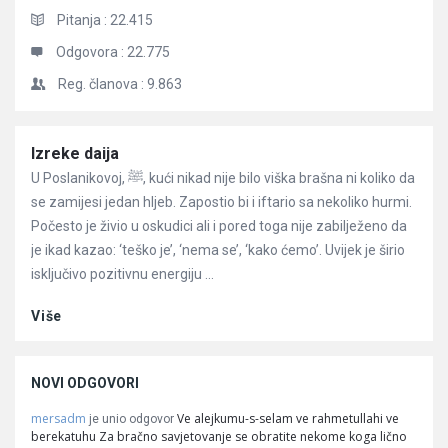
Pitanja :
22.415
Odgovora :
22.775
Reg. članova :
9.863
Članci
Izreke daija
U Poslanikovoj, ﷺ, kući nikad nije bilo viška brašna ni koliko da
se zamijesi jedan hljeb. Zapostio bi i iftario sa nekoliko hurmi.
Počesto je živio u oskudici ali i pored toga nije zabilježeno da
je ikad kazao: ‘teško je’, ‘nema se’, ‘kako ćemo’. Uvijek je širio
isključivo pozitivnu energiju ...
Više
NOVI ODGOVORI
mersadm
Ve alejkumu-s-selam ve rahmetullahi ve
je unio odgovor
berekatuhu Za bračno savjetovanje se obratite nekome koga lično