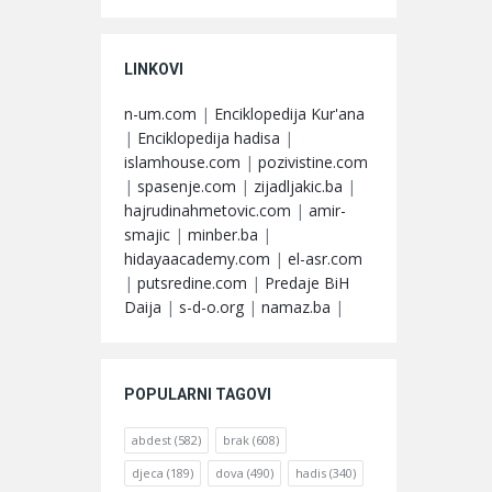
LINKOVI
n-um.com
|
Enciklopedija Kur'ana
|
Enciklopedija hadisa
|
islamhouse.com
|
pozivistine.com
|
spasenje.com
|
zijadljakic.ba
|
hajrudinahmetovic.com
|
amir-
smajic
|
minber.ba
|
hidayaacademy.com
|
el-asr.com
|
putsredine.com
|
Predaje BiH
Daija
|
s-d-o.org
|
namaz.ba
|
POPULARNI TAGOVI
abdest
(582)
brak
(608)
djeca
(189)
dova
(490)
hadis
(340)