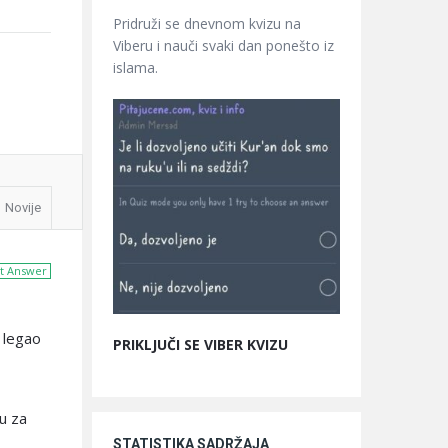
Pridruži se dnevnom kvizu na
Viberu i nauči svaki dan ponešto iz
islama.
Novije
t Answer
e legao
PRIKLJUČI SE VIBER KVIZU
u za
STATISTIKA SADRŽAJA