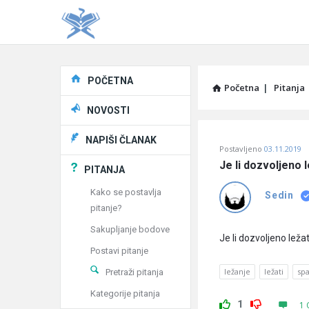
Explore
POČETNA
Početna
|
Pitanja
NOVOSTI
Pitaj
NAPIŠI ČLANAK
Postavljeno
03.11.2019
Učene
Je li dozvoljeno 
PITANJA
®
Kako se postavlja
Sedin
pitanje?
Latest
Sakupljanje bodove
Pitanja
Je li dozvoljeno leža
Postavi pitanje
ležanje
ležati
sp
Pretraži pitanja
Kategorije pitanja
1
1 