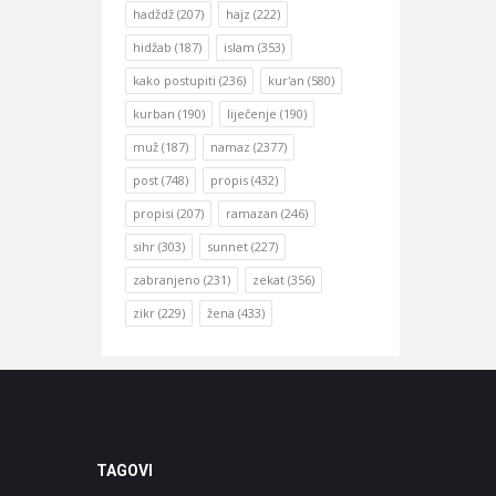
hadždž
(207)
hajz
(222)
hidžab
(187)
islam
(353)
kako postupiti
(236)
kur'an
(580)
kurban
(190)
liječenje
(190)
muž
(187)
namaz
(2377)
post
(748)
propis
(432)
propisi
(207)
ramazan
(246)
sihr
(303)
sunnet
(227)
zabranjeno
(231)
zekat
(356)
zikr
(229)
žena
(433)
TAGOVI