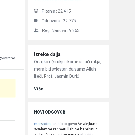
Pitanja :
22.415
Odgovora :
22.775
Reg. članova :
9.863
Članci
Izreke daija
dgovoreno
Onaj ko uči rukju i kome se uči rukja,
mora biti svjestan da samo Allah
liječi. Prof. Jasmin Durić
Više
NOVI ODGOVORI
mersadm
Ve alejkumu-
je unio odgovor
s-selam ve rahmetullahi ve berekatuhu
Za bračno savjetovanje se obratite