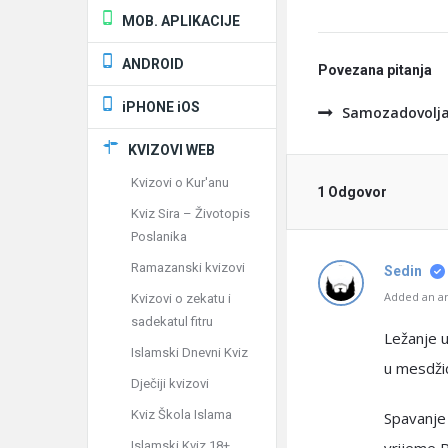
MOB. APLIKACIJE
ANDROID
Povezana pitanja
iPHONE iOS
Samozadovolja
KVIZOVI WEB
Kvizovi o Kur'anu
1 Odgovor
Kviz Sira – Životopis
Poslanika
Ramazanski kvizovi
Sedin
Added an an
Kvizovi o zekatu i
sadekatul fitru
Ležanje u
Islamski Dnevni Kviz
u mesdžid
Dječiji kvizovi
Kviz Škola Islama
Spavanje 
Islamski Kviz 18+