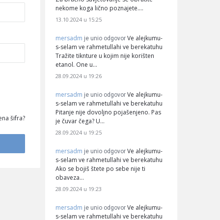
nekome koga lično poznajete.…
13.10.2024 u 15:25
mersadm
Ve alejkumu-
je unio odgovor
s-selam ve rahmetullahi ve berekatuhu
Tražite tiknture u kojim nije korišten
etanol. One u…
28.09.2024 u 19:26
mersadm
Ve alejkumu-
je unio odgovor
s-selam ve rahmetullahi ve berekatuhu
Pitanje nije dovoljno pojašenjeno. Pas
na šifra?
je čuvar čega? U…
28.09.2024 u 19:25
mersadm
Ve alejkumu-
je unio odgovor
s-selam ve rahmetullahi ve berekatuhu
Ako se bojiš štete po sebe nije ti
obaveza…
28.09.2024 u 19:23
mersadm
Ve alejkumu-
je unio odgovor
s-selam ve rahmetullahi ve berekatuhu