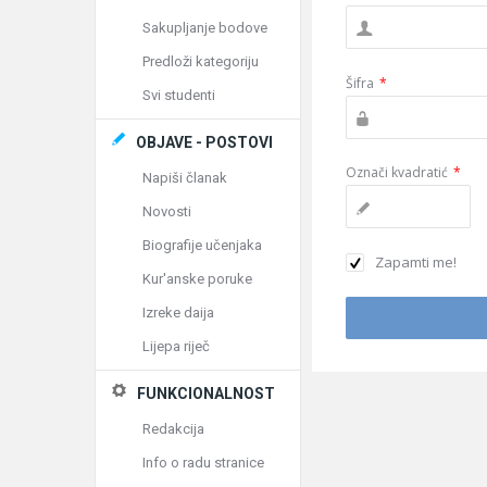
Sakupljanje bodove
Predloži kategoriju
Šifra
*
Svi studenti
OBJAVE - POSTOVI
Označi kvadratić
*
Napiši članak
Novosti
Biografije učenjaka
Zapamti me!
Kur'anske poruke
Izreke daija
Lijepa riječ
FUNKCIONALNOST
Redakcija
Info o radu stranice