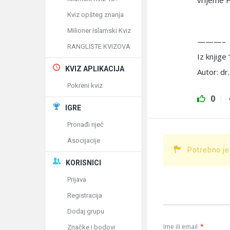
vrijeme P
Kviz opšteg znanja
Milioner Islamski Kviz
———–
RANGLISTE KVIZOVA
Iz knjig
KVIZ APLIKACIJA
Autor: dr.
Pokreni kviz
0
IGRE
Pronađi riječ
Asocijacije
Potrebno je
KORISNICI
Prijava
Registracija
Dodaj grupu
Ime ili email
*
Značke i bodovi