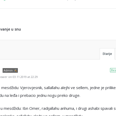
vanje u snu
Starije
Bes
Admin
swer on 03.11.2019 at 22:29
 mesdžidu: Vjerovjesnik, sallallahu alejhi ve sellem, jedne je prilik
u na leđa i prebacio jednu nogu preko druge.
u mesdžidu: Ibn Omer, radijallahu anhuma, i drugi ashabi spavali s