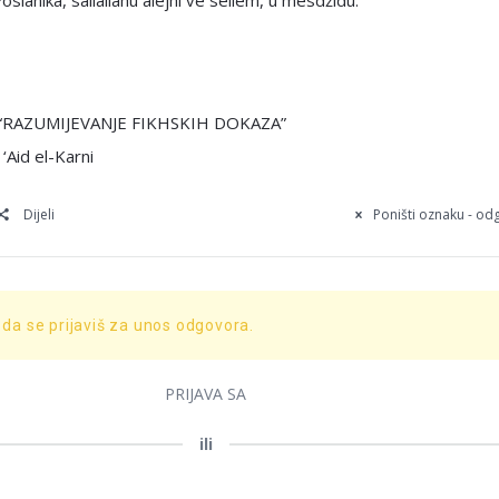
oslanika, sallallahu alejhi ve sellem, u mesdžidu.
e “RAZUMIJEVANJE FIKHSKIH DOKAZA”
 ‘Aid el-Karni
Dijeli
Poništi oznaku - o
 da se prijaviš za unos odgovora.
PRIJAVA SA
ili