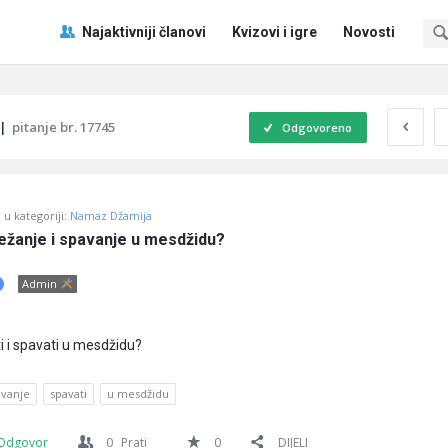
Pitaj
Pitaj
Najaktivniji članovi
Kvizovi i igre
Novosti
Učene
Učene
®
®
Navigacija
|
pitanje br. 17745
Odgovoreno
u kategoriji:
Namaz Džamija
ležanje i spavanje u mesdžidu?
Admin
ti i spavati u mesdžidu?
avanje
spavati
u mesdžidu
Odgovor
0
Prati
0
DIJELI