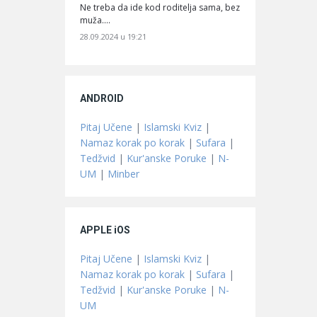
Ne treba da ide kod roditelja sama, bez
muža.…
28.09.2024 u 19:21
ANDROID
Pitaj Učene
|
Islamski Kviz
|
Namaz korak po korak
|
Sufara
|
Tedžvid
|
Kur'anske Poruke
|
N-
UM
|
Minber
APPLE iOS
Pitaj Učene
|
Islamski Kviz
|
Namaz korak po korak
|
Sufara
|
Tedžvid
|
Kur'anske Poruke
|
N-
UM