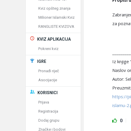
Propisi 
Kviz opšteg znanja
Zabranjen
Milioner Islamski Kviz
za poznat
RANGLISTE KVIZOVA
KVIZ APLIKACIJA
Pokreni kviz
_________
Iz knjige
IGRE
Naslov or
Pronađi riječ
Autor: Sel
Asocijacije
Preuzmite
KORISNICI
https://
Prijava
islamu-2.
Registracija
0
Dodaj grupu
Značke i bodovi