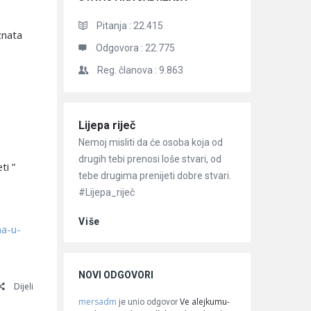
Pitanja :
22.415
znata
Odgovora :
22.775
Reg. članova :
9.863
Članci
Lijepa riječ
Nemoj misliti da će osoba koja od
drugih tebi prenosi loše stvari, od
ti ”
tebe drugima prenijeti dobre stvari.
#Lijepa_riječ
Više
na-u-
NOVI ODGOVORI
Dijeli
mersadm
Ve alejkumu-
je unio odgovor