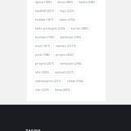
djeca
(189)
dova
(490)
hadis
(340)
hadždž
(207)
hajz
(222)
hidžab
(187)
islam
(353)
kako postupiti
(236)
kur'an
(580)
kurban
(190)
liječenje
(190)
muž
(187)
namaz
(2377)
post
(748)
propis
(432)
propisi
(207)
ramazan
(246)
sihr
(303)
sunnet
(227)
zabranjeno
(231)
zekat
(356)
zikr
(229)
žena
(433)