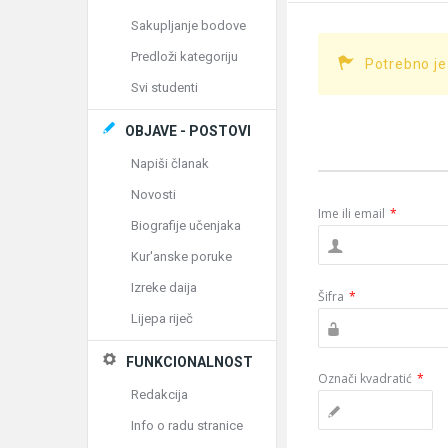
Sakupljanje bodove
Predloži kategoriju
Potrebno je
Svi studenti
OBJAVE - POSTOVI
Napiši članak
Novosti
Ime ili email
*
Biografije učenjaka
Kur'anske poruke
Izreke daija
Šifra
*
Lijepa riječ
FUNKCIONALNOST
Označi kvadratić
*
Redakcija
Info o radu stranice