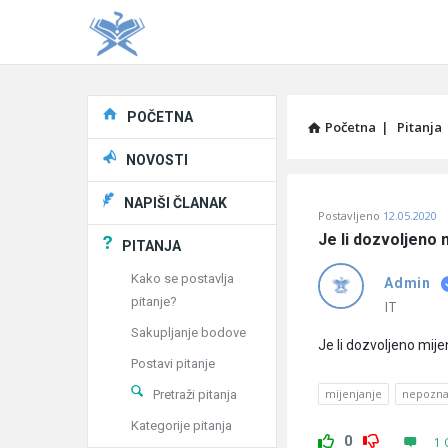
Explore
POČETNA
Početna
|
Pitanja
NOVOSTI
Pitaj
NAPIŠI ČLANAK
Postavljeno
12.05.2020
Učene
Je li dozvoljeno 
PITANJA
®
Kako se postavlja
Admin
pitanje?
Latest
IT
Sakupljanje bodove
Pitanja
Je li dozvoljeno mij
Postavi pitanje
mijenjanje
nepoznat
Pretraži pitanja
Kategorije pitanja
0
1 