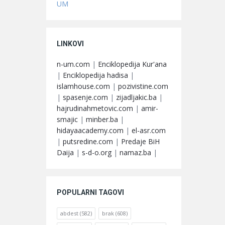
UM
LINKOVI
n-um.com
|
Enciklopedija Kur'ana
|
Enciklopedija hadisa
|
islamhouse.com
|
pozivistine.com
|
spasenje.com
|
zijadljakic.ba
|
hajrudinahmetovic.com
|
amir-
smajic
|
minber.ba
|
hidayaacademy.com
|
el-asr.com
|
putsredine.com
|
Predaje BiH
Daija
|
s-d-o.org
|
namaz.ba
|
POPULARNI TAGOVI
abdest
(582)
brak
(608)