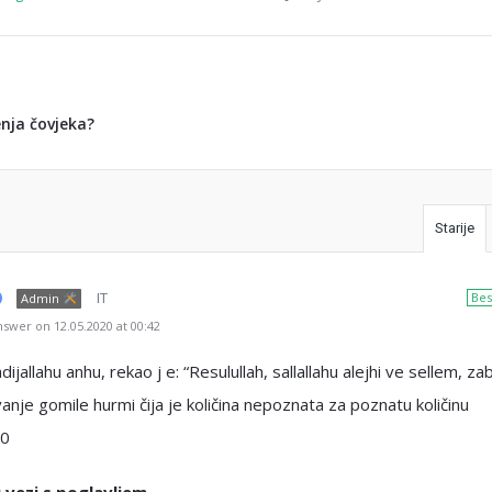
enja čovjeka?
Starije
IT
Bes
Admin
swer on 12.05.2020 at 00:42
dijallahu anhu, rekao j e: “Resulullah, sallallahu alejhi ve sellem, za
anje gomile hurmi čija je količina nepoznata za poznatu količinu
90