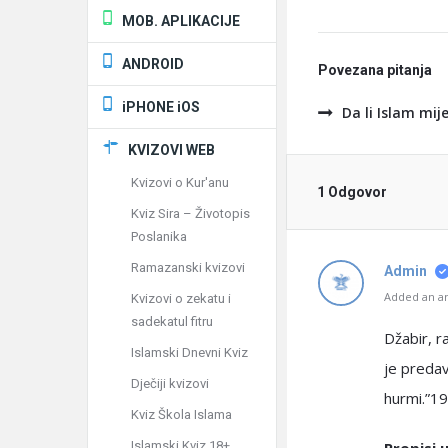
MOB. APLIKACIJE
ANDROID
Povezana pitanja
iPHONE iOS
Da li Islam mij
KVIZOVI WEB
Kvizovi o Kur'anu
1 Odgovor
Kviz Sira – Životopis
Poslanika
Ramazanski kvizovi
Admin
Added an an
Kvizovi o zekatu i
sadekatul fitru
Džabir, ra
Islamski Dnevni Kviz
je predav
Dječiji kvizovi
hurmi.”1
Kviz Škola Islama
Islamski Kviz 18+