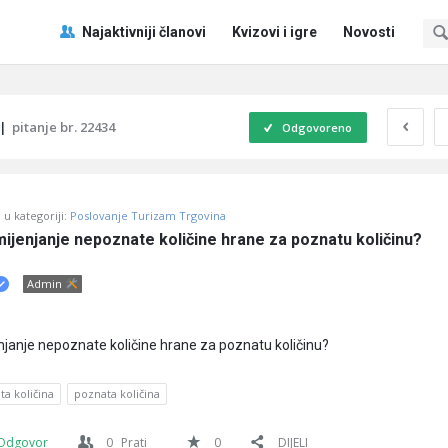
Pitaj
Pitaj
Najaktivniji članovi
Kvizovi i igre
Novosti
Učene
Učene
®
®
Navigacija
|
pitanje br. 22434
Odgovoreno
u kategoriji:
Poslovanje Turizam Trgovina
mijenjanje nepoznate količine hrane za poznatu količinu?
Admin
enjanje nepoznate količine hrane za poznatu količinu?
a količina
poznata količina
Odgovor
0
Prati
0
DIJELI