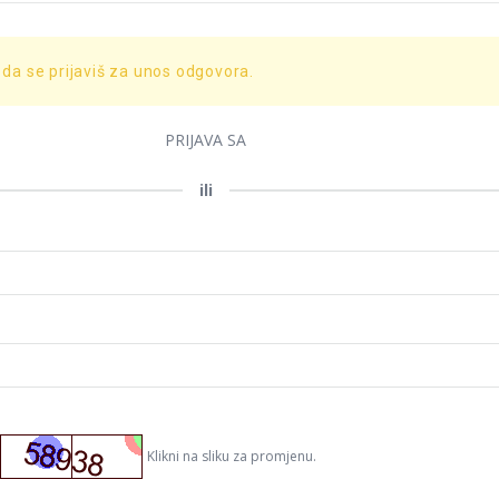
 da se prijaviš za unos odgovora.
PRIJAVA SA
ili
Klikni na sliku za promjenu.