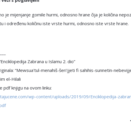
u vezi s poglavljem
o je mijenjanje gomile hurmi, odnosno hrane čija je količina nepo
u i određenu količinu iste vrste hurmi, odnosno iste vrste hrane.
___
 “Enciklopedija Zabrana u Islamu 2. dio”
iginala: “Mewsua'tul-menahiš-šeri'jjeti fi sahihis-sunnetin-nebevijje
im el-Hilali
 pdf knjigu na ovom linku:
pitajucene.com/wp-content/uploads/2019/09/Enciklopedija-zabra
pdf