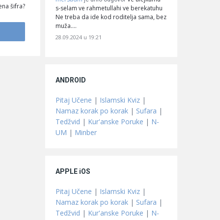
na šifra?
s-selam ve rahmetullahi ve berekatuhu
Ne treba da ide kod roditelja sama, bez
muža.…
28.09.2024 u 19:21
ANDROID
Pitaj Učene
|
Islamski Kviz
|
Namaz korak po korak
|
Sufara
|
Tedžvid
|
Kur'anske Poruke
|
N-
UM
|
Minber
APPLE iOS
Pitaj Učene
|
Islamski Kviz
|
Namaz korak po korak
|
Sufara
|
Tedžvid
|
Kur'anske Poruke
|
N-