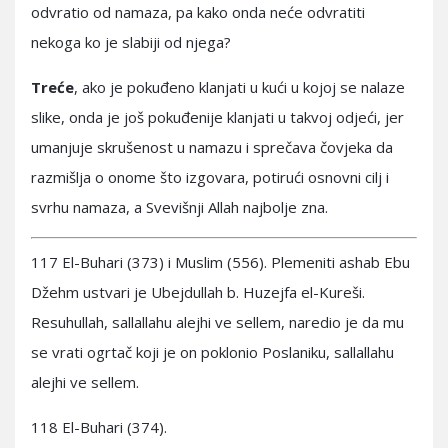
odvratio od namaza, pa kako onda neće odvratiti
nekoga ko je slabiji od njega?
Treće
, ako je pokuđeno klanjati u kući u kojoj se nalaze
slike, onda je još pokuđenije klanjati u takvoj odjeći, jer
umanjuje skrušenost u namazu i sprečava čovjeka da
razmišlja o onome što izgovara, potirući osnovni cilj i
svrhu namaza, a Svevišnji Allah najbolje zna.
117 El-Buhari (373) i Muslim (556). Plemeniti ashab Ebu
Džehm ustvari je Ubejdullah b. Huzejfa el-Kureši.
Resuhullah, sallallahu alejhi ve sellem, naredio je da mu
se vrati ogrtač koji je on poklonio Poslaniku, sallallahu
alejhi ve sellem.
118 El-Buhari (374).