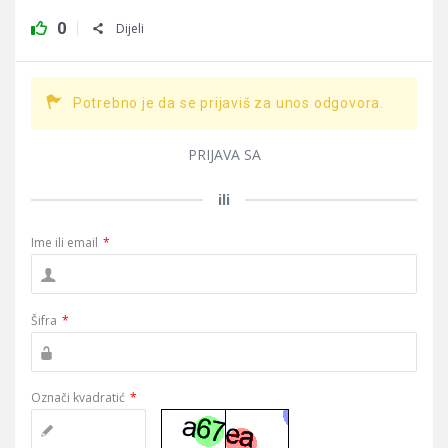
0
Dijeli
Potrebno je da se prijaviš za unos odgovora.
PRIJAVA SA
ili
Ime ili email
*
Šifra
*
Označi kvadratić
*