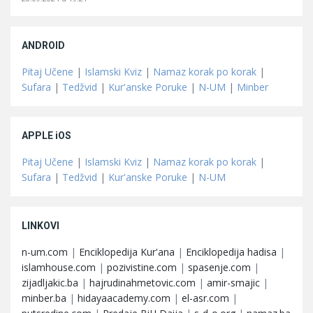
ANDROID
Pitaj Učene
|
Islamski Kviz
|
Namaz korak po korak
|
Sufara
|
Tedžvid
|
Kur'anske Poruke
|
N-UM
|
Minber
APPLE iOS
Pitaj Učene
|
Islamski Kviz
|
Namaz korak po korak
|
Sufara
|
Tedžvid
|
Kur'anske Poruke
|
N-UM
LINKOVI
n-um.com
|
Enciklopedija Kur'ana
|
Enciklopedija hadisa
|
islamhouse.com
|
pozivistine.com
|
spasenje.com
|
zijadljakic.ba
|
hajrudinahmetovic.com
|
amir-smajic
|
minber.ba
|
hidayaacademy.com
|
el-asr.com
|