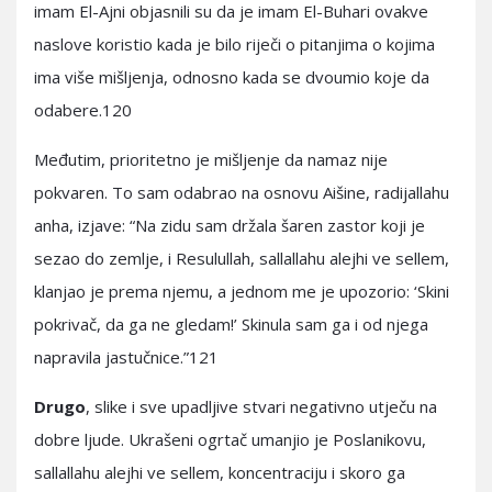
imam El-Ajni objasnili su da je imam El-Buhari ovakve
naslove koristio kada je bilo riječi o pitanjima o kojima
ima više mišljenja, odnosno kada se dvoumio koje da
odabere.120
Međutim, prioritetno je mišljenje da namaz nije
pokvaren. To sam odabrao na osnovu Aišine, radijallahu
anha, izjave: “Na zidu sam držala šaren zastor koji je
sezao do zemlje, i Resulullah, sallallahu alejhi ve sellem,
klanjao je prema njemu, a jednom me je upozorio: ‘Skini
pokrivač, da ga ne gledam!’ Skinula sam ga i od njega
napravila jastučnice.”121
Drugo
, slike i sve upadljive stvari negativno utječu na
dobre ljude. Ukrašeni ogrtač umanjio je Poslanikovu,
sallallahu alejhi ve sellem, koncentraciju i skoro ga