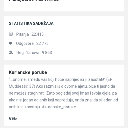
STATISTIKA SADRŽAJA
Pitanja :
22.415
Odgovora :
22.775
Reg. članova :
9.863
Članci
Kur'anske poruke
“…onome između vas koji hoće naprijed ići ili zaostati!” (El-
Muddessir, 37) Ako razmisliš o ovome ajetu, biće ti jasno da
ne možeš stagnirati. Zato pogledaj svoj iman i svoja djela, pa
ako nisi jedan od onih koji napreduju, onda znaj da si jedan od
onih koji zaostaju. #kuranske_poruke
Više