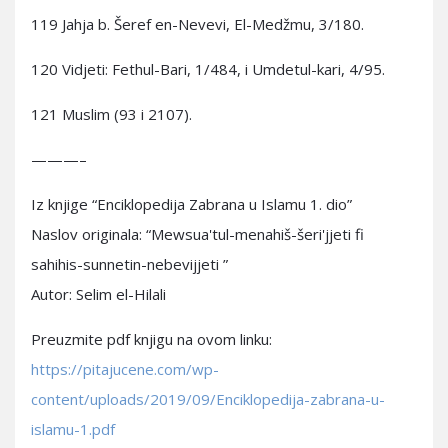
119 Jahja b. Šeref en-Nevevi, El-Medžmu, 3/180.
120 Vidjeti: Fethul-Bari, 1/484, i Umdetul-kari, 4/95.
121 Muslim (93 i 2107).
———–
Iz knjige “Enciklopedija Zabrana u Islamu 1. dio”
Naslov originala: “Mewsua'tul-menahiš-šeri'jjeti fi
sahihis-sunnetin-nebevijjeti ”
Autor: Selim el-Hilali
Preuzmite pdf knjigu na ovom linku:
https://pitajucene.com/wp-
content/uploads/2019/09/Enciklopedija-zabrana-u-
islamu-1.pdf