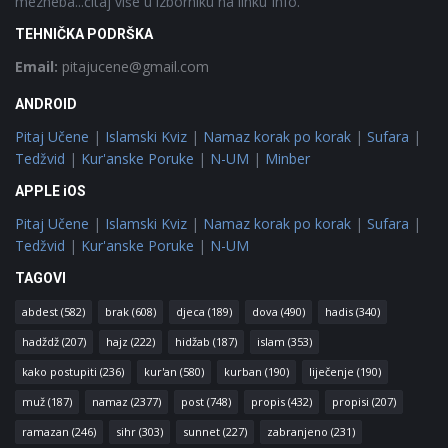
mezheba...čitaj više u izborniku na linku Info.
TEHNIČKA PODRŠKA
Email:
pitajucene@gmail.com
ANDROID
Pitaj Učene
|
Islamski Kviz
|
Namaz korak po korak
|
Sufara
|
Tedžvid
|
Kur'anske Poruke
|
N-UM
|
Minber
APPLE iOS
Pitaj Učene
|
Islamski Kviz
|
Namaz korak po korak
|
Sufara
|
Tedžvid
|
Kur'anske Poruke
|
N-UM
TAGOVI
abdest
(582)
brak
(608)
djeca
(189)
dova
(490)
hadis
(340)
hadždž
(207)
hajz
(222)
hidžab
(187)
islam
(353)
kako postupiti
(236)
kur'an
(580)
kurban
(190)
liječenje
(190)
muž
(187)
namaz
(2377)
post
(748)
propis
(432)
propisi
(207)
ramazan
(246)
sihr
(303)
sunnet
(227)
zabranjeno
(231)