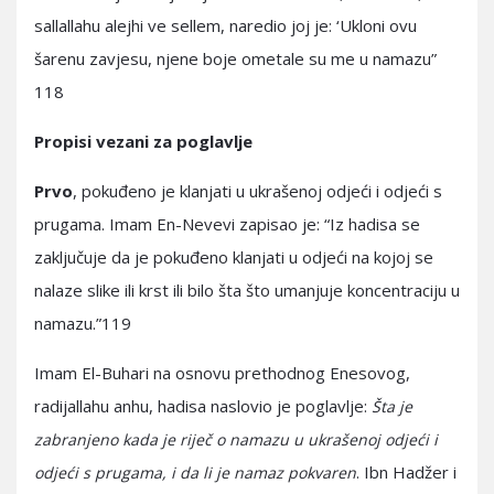
sallallahu alejhi ve sellem, naredio joj je: ‘Ukloni ovu
šarenu zavjesu, njene boje ometale su me u namazu”
118
Propisi vezani za poglavlje
Prvo
, pokuđeno je klanjati u ukrašenoj odjeći i odjeći s
prugama. Imam En-Nevevi zapisao je: “Iz hadisa se
zaključuje da je pokuđeno klanjati u odjeći na kojoj se
nalaze slike ili krst ili bilo šta što umanjuje koncentraciju u
namazu.”119
Imam El-Buhari na osnovu prethodnog Enesovog,
radijallahu anhu, hadisa naslovio je poglavlje:
Šta je
zabranjeno kada je riječ o namazu u ukrašenoj odjeći i
. Ibn Hadžer i
odjeći s prugama, i da li je namaz pokvaren