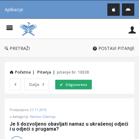
Aplikacije
Pit
Uč
®
PRETRAŽI
POSTAVI PITANJE
Početna
|
Pitanja
|
pitanje br. 18328
Dalje
Odgovoreno
Pitaj
Postavljeno
27.11.2019
Učene
u kategoriji:
Namaz Džamija
®
Je li dozvoljeno obavljati namaz u ukrašenoj odjeći 
i u odjeći s prugama?
Latest