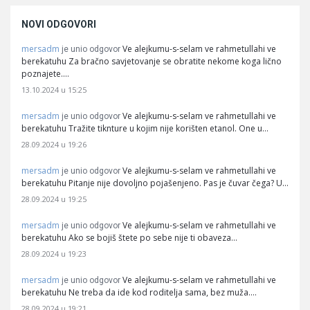
NOVI ODGOVORI
mersadm
Ve alejkumu-s-selam ve rahmetullahi ve
je unio odgovor
berekatuhu Za bračno savjetovanje se obratite nekome koga lično
poznajete.…
13.10.2024 u 15:25
mersadm
Ve alejkumu-s-selam ve rahmetullahi ve
je unio odgovor
berekatuhu Tražite tiknture u kojim nije korišten etanol. One u…
28.09.2024 u 19:26
mersadm
Ve alejkumu-s-selam ve rahmetullahi ve
je unio odgovor
berekatuhu Pitanje nije dovoljno pojašenjeno. Pas je čuvar čega? U…
28.09.2024 u 19:25
mersadm
Ve alejkumu-s-selam ve rahmetullahi ve
je unio odgovor
berekatuhu Ako se bojiš štete po sebe nije ti obaveza…
28.09.2024 u 19:23
mersadm
Ve alejkumu-s-selam ve rahmetullahi ve
je unio odgovor
berekatuhu Ne treba da ide kod roditelja sama, bez muža.…
28.09.2024 u 19:21