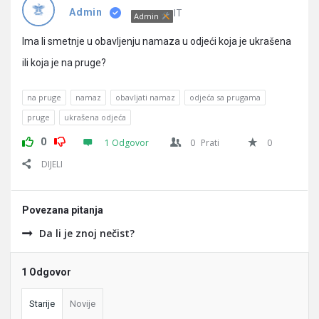
Pitanja
IT
Admin
Admin
Ima li smetnje u obavljenju namaza u odjeći koja je ukrašena
ili koja je na pruge?
na pruge
namaz
obavljati namaz
odjeća sa prugama
pruge
ukrašena odjeća
0
1 Odgovor
0
Prati
0
DIJELI
Povezana pitanja
Da li je znoj nečist?
1 Odgovor
Starije
Novije