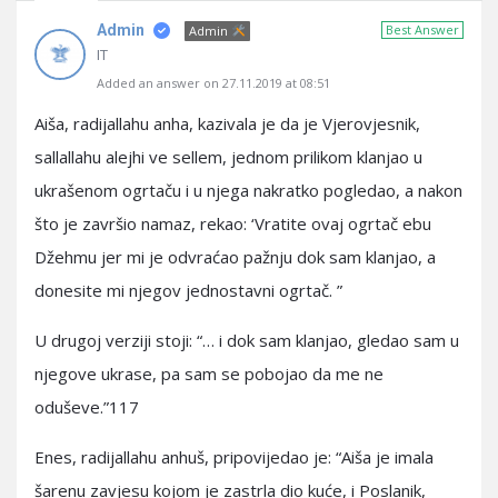
Admin
Best Answer
Admin
IT
Added an answer on 27.11.2019 at 08:51
Aiša, radijallahu anha, kazivala je da je Vjerovjesnik,
sallallahu alejhi ve sellem, jednom prilikom klanjao u
ukrašenom ogrtaču i u njega nakratko pogledao, a nakon
što je završio namaz, rekao: ‘Vratite ovaj ogrtač ebu
Džehmu jer mi je odvraćao pažnju dok sam klanjao, a
donesite mi njegov jednostavni ogrtač. ”
U drugoj verziji stoji: “… i dok sam klanjao, gledao sam u
njegove ukrase, pa sam se pobojao da me ne
oduševe.”117
Enes, radijallahu anhuš, pripovijedao je: “Aiša je imala
šarenu zavjesu kojom je zastrla dio kuće, i Poslanik,