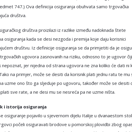
redmet 747.) Ova definicija osiguranja obuhvata samo trgovačka
juća društva.
iguračkog društva proizilazi iz razlike između nadoknada štete
ma osiguranja kada se desi nezgoda i premija koje daju korisnici
jućem društvu. Iz definicije osiguranja se da primjetiti da je osig
trgovačkih ugovora zasnovanih na riziku, odnosno to je ugovor čiji
 nepoznat, jer nijedna od strana ugovora ne zna koliko će dati ni k
 Tako na primjer, može se desiti da korisnik plati jednu ratu te mu
pa uzme ono što ga sljeduje po ugovoru, također može se desiti 
isplati sve rate, a ne desi mu se nesreća pa ne uzme ništa.
 i istorija osiguranja
se osiguranje pojavilo u sjevernom dijelu Italije u dvanaestom sto
rgovci počeli osiguravati brodove u pomorskoj plovidbi zbog opa