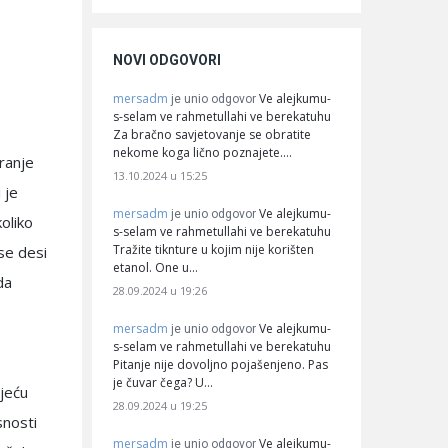
NOVI ODGOVORI
mersadm
Ve alejkumu-
je unio odgovor
s-selam ve rahmetullahi ve berekatuhu
Za bračno savjetovanje se obratite
nekome koga lično poznajete.…
uranje
13.10.2024 u 15:25
 je
mersadm
Ve alejkumu-
je unio odgovor
oliko
s-selam ve rahmetullahi ve berekatuhu
Tražite tiknture u kojim nije korišten
 se desi
etanol. One u…
da
28.09.2024 u 19:26
mersadm
Ve alejkumu-
je unio odgovor
s-selam ve rahmetullahi ve berekatuhu
Pitanje nije dovoljno pojašenjeno. Pas
je čuvar čega? U…
ljeću
28.09.2024 u 19:25
snosti
mersadm
Ve alejkumu-
je unio odgovor