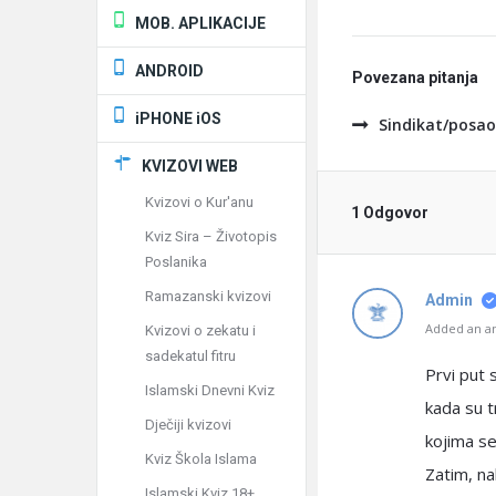
MOB. APLIKACIJE
ANDROID
Povezana pitanja
iPHONE iOS
Sindikat/posao
KVIZOVI WEB
Kvizovi o Kur'anu
1 Odgovor
Kviz Sira – Životopis
Poslanika
Ramazanski kvizovi
Admin
Added an an
Kvizovi o zekatu i
sadekatul fitru
Prvi put 
Islamski Dnevni Kviz
kada su t
Dječiji kvizovi
kojima se
Kviz Škola Islama
Zatim, na
Islamski Kviz 18+