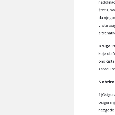
nadoknad
štetu, sv
da njegov
vrsta osi
altrenati
Druga:P
koje obič
ono čista
zaradu os
S obziro
1)Osigura
osiguranj
nezgode i