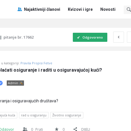
Pitaj
Pitaj
Najaktivniji članovi
Kvizovi i igre
Novosti
Učene
Učene
®
®
Navigacija
|
pitanje br. 17662
Odgovoreno
u kategoriji:
Pravila Propisi Fetve
laćati osiguranje i raditi u osiguravajućoj kući?
Admin
uranja i osiguravajućih društava?
ajuća kuća
rad u osiguranju
Životno osiguranje
Odgovor
0
Prati
0
DIJELI