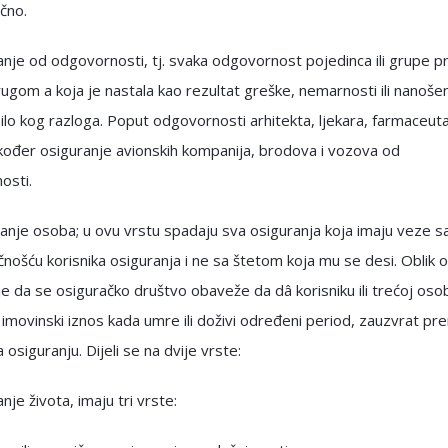
ično.
nje od odgovornosti, tj. svaka odgovornost pojedinca ili grupe 
gom a koja je nastala kao rezultat greške, nemarnosti ili nanoše
bilo kog razloga. Poput odgovornosti arhitekta, ljekara, farmaceuta
akođer osiguranje avionskih kompanija, brodova i vozova od
osti.
anje osoba; u ovu vrstu spadaju sva osiguranja koja imaju veze s
nošću korisnika osiguranja i ne sa štetom koja mu se desi. Oblik 
e da se osiguračko društvo obaveže da dâ korisniku ili trećoj oso
imovinski iznos kada umre ili doživi određeni period, zauzvrat pr
 osiguranju. Dijeli se na dvije vrste:
nje života, imaju tri vrste: