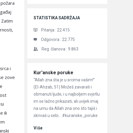
 požara
ogađaj
STATISTIKA SADRŽAJA
. Zatim
rnosti,
Pitanja :
22.415
Odgovora :
22.775
Reg. članova :
9.863
srca i
Članci
Kur'anske poruke
 se zove
“Allah zna šta je u srcima vašim!”
će
(El-Ahzab, 51) Možeš zavarati i
obmanuti ljude, i u najboljem svjetlu
nost
im se lažno prikazati, ali uvijek imaj
si
na umu da Allah zna ono što tajiš i
 ili
skrivaš u sebi… #kuranske_poruke
ćem
Više
anski