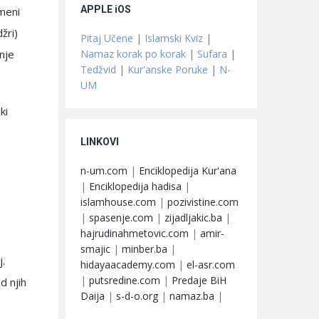
APPLE iOS
emeni
žri)
Pitaj Učene
|
Islamski Kviz
|
Namaz korak po korak
|
Sufara
|
nje
Tedžvid
|
Kur'anske Poruke
|
N-
UM
ki
LINKOVI
n-um.com
|
Enciklopedija Kur'ana
|
Enciklopedija hadisa
|
islamhouse.com
|
pozivistine.com
|
spasenje.com
|
zijadljakic.ba
|
hajrudinahmetovic.com
|
amir-
smajic
|
minber.ba
|
j.
hidayaacademy.com
|
el-asr.com
|
putsredine.com
|
Predaje BiH
d njih
Daija
|
s-d-o.org
|
namaz.ba
|