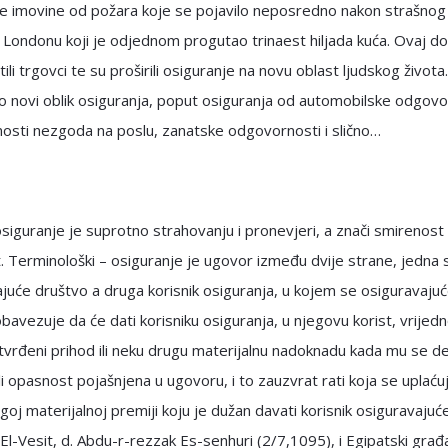
je imovine od požara koje se pojavilo neposredno nakon strašnog
 Londonu koji je odjednom progutao trinaest hiljada kuća. Ovaj d
tili trgovci te su proširili osiguranje na novu oblast ljudskog života
o novi oblik osiguranja, poput osiguranja od automobilske odgovo
osti nezgoda na poslu, zanatske odgovornosti i slično…
 osiguranje je suprotno strahovanju i pronevjeri, a znači smirenost 
. Terminološki – osiguranje je ugovor između dvije strane, jedna
juće društvo a druga korisnik osiguranja, u kojem se osiguravaju
bavezuje da će dati korisniku osiguranja, u njegovu korist, vrijed
tvrđeni prihod ili neku drugu materijalnu nadoknadu kada mu se de
li opasnost pojašnjena u ugovoru, i to zauzvrat rati koja se uplaćuje
goj materijalnoj premiji koju je dužan davati korisnik osiguravaju
(El-Vesit, d. Abdu-r-rezzak Es-senhuri (2/7,1095), i Egipatski građ