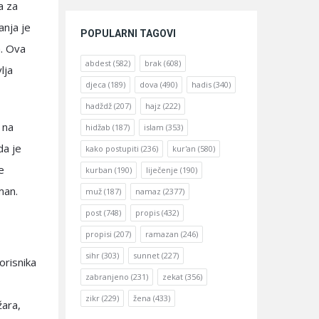
a za
anja je
POPULARNI TAGOVI
a. Ova
abdest
(582)
brak
(608)
lja
djeca
(189)
dova
(490)
hadis
(340)
hadždž
(207)
hajz
(222)
 na
hidžab
(187)
islam
(353)
da je
kako postupiti
(236)
kur'an
(580)
e
kurban
(190)
liječenje
(190)
man.
muž
(187)
namaz
(2377)
post
(748)
propis
(432)
propisi
(207)
ramazan
(246)
sihr
(303)
sunnet
(227)
orisnika
zabranjeno
(231)
zekat
(356)
zikr
(229)
žena
(433)
žara,