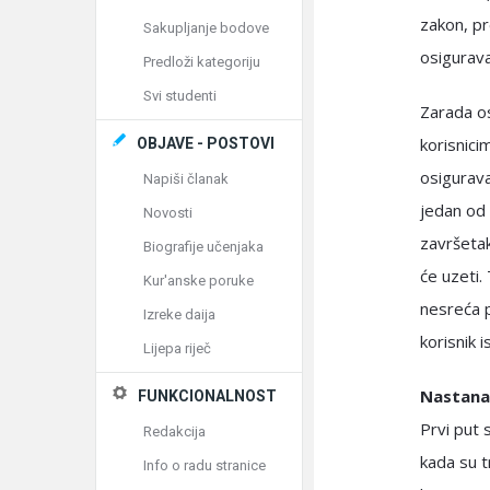
zakon, p
Sakupljanje bodove
osigurava
Predloži kategoriju
Svi studenti
Zarada os
korisnici
OBJAVE - POSTOVI
osigurava
Napiši članak
jedan od 
Novosti
završetak
Biografije učenjaka
će uzeti.
Kur'anske poruke
nesreća 
Izreke daija
korisnik 
Lijepa riječ
Nastanak
FUNKCIONALNOST
Prvi put 
Redakcija
kada su t
Info o radu stranice