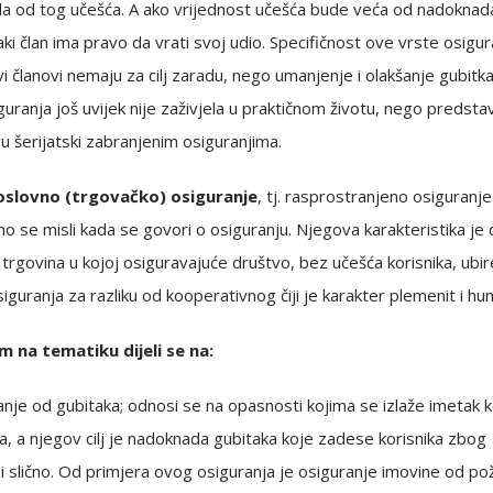
a od tog učešća. A ako vrijednost učešća bude veća od nadoknad
aki član ima pravo da vrati svoj udio. Specifičnost ove vrste osigur
i članovi nemaju za cilj zaradu, nego umanjenje i olakšanje gubitk
guranja još uvijek nije zaživjela u praktičnom životu, nego predstav
vu šerijatski zabranjenim osiguranjima.
oslovno (trgovačko) osiguranje
, tj. rasprostranjeno osiguranje
no se misli kada se govori o osiguranju. Njegova karakteristika je 
 trgovina u kojoj osiguravajuće društvo, bez učešća korisnika, ubir
iguranja za razliku od kooperativnog čiji je karakter plemenit i hu
m na tematiku dijeli se na:
nje od gubitaka; odnosi se na opasnosti kojima se izlaže imetak k
a, a njegov cilj je nadoknada gubitaka koje zadese korisnika zbog
 slično. Od primjera ovog osiguranja je osiguranje imovine od po