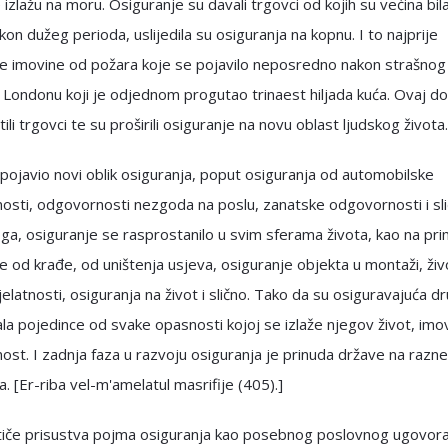
 izlažu na moru. Osiguranje su davali trgovci od kojih su većina bila
kon dužeg perioda, uslijedila su osiguranja na kopnu. I to najprije
je imovine od požara koje se pojavilo neposredno nakon strašnog
 Londonu koji je odjednom progutao trinaest hiljada kuća. Ovaj d
tili trgovci te su proširili osiguranje na novu oblast ljudskog života.
pojavio novi oblik osiguranja, poput osiguranja od automobilske
sti, odgovornosti nezgoda na poslu, zanatske odgovornosti i sli
oga, osiguranje se rasprostanilo u svim sferama života, kao na pri
e od krađe, od uništenja usjeva, osiguranje objekta u montaži, živo
jelatnosti, osiguranja na život i slično. Tako da su osiguravajuća d
la pojedince od svake opasnosti kojoj se izlaže njegov život, imovi
st. I zadnja faza u razvoju osiguranja je prinuda države na razne
a. [Er-riba vel-m'amelatul masrifije (405).]
 tiče prisustva pojma osiguranja kao posebnog poslovnog ugovor