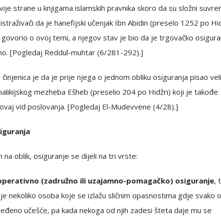
ije strane u knjigama islamskih pravnika skoro da su složni suvr
i istraživači da je hanefijski učenjak Ibn Abidin (preselo 1252 po Hid
e govorio o ovoj temi, a njegov stav je bio da je trgovačko osigura
no. [Pogledaj Reddul-muhtar (6/281-292).]
činjenica je da je prije njega o jednom obliku osiguranja pisao veli
alikijskog mezheba Ešheb (preselio 204 po Hidžri) koji je takođe
ovaj vid poslovanja. [Pogledaj El-Mudevvene (4/28).]
iguranja
na oblik, osiguranje se dijeli na tri vrste:
operativno (zadružno ili uzajamno-pomagačko) osiguranje
, t
je nekoliko osoba koje se izlažu sličnim opasnostima gdje svako o
ređeno učešće, pa kada nekoga od njih zadesi šteta daje mu se