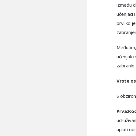
između dv
učenjaci 
prvi ko j
zabranje
Međutim, 
učenjak m
zabranio 
Vrste os
S obzirom 
Prva:Ko
udruživan
uplati od