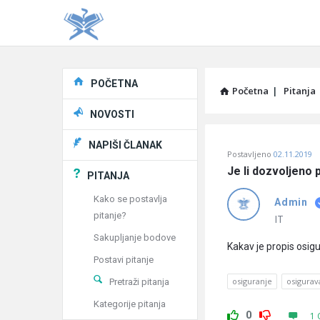
Explore
POČETNA
Početna
|
Pitanja
NOVOSTI
Pitaj
NAPIŠI ČLANAK
Postavljeno
02.11.2019
Učene
Je li dozvoljeno p
PITANJA
®
Kako se postavlja
Admin
pitanje?
Latest
IT
Sakupljanje bodove
Pitanja
Kakav je propis osig
Postavi pitanje
osiguranje
osigurav
Pretraži pitanja
Kategorije pitanja
0
1 