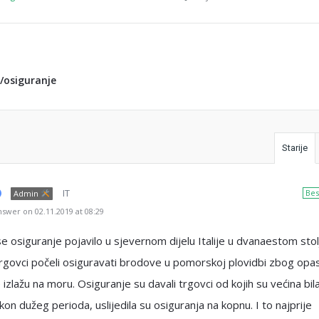
/osiguranje
Starije
IT
Bes
Admin
swer on 02.11.2019 at 08:29
se osiguranje pojavilo u sjevernom dijelu Italije u dvanaestom sto
rgovci počeli osiguravati brodove u pomorskoj plovidbi zbog opa
 izlažu na moru. Osiguranje su davali trgovci od kojih su većina bila
kon dužeg perioda, uslijedila su osiguranja na kopnu. I to najprije