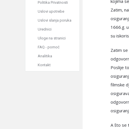
kojima se
Politika Privatnosti
Zatim, na
Uslovi upotrebe
osiguran
Uslovi slanja poruka
1666.g. u
Urednici
su iskoris
Uloge na stranici
FAQ - pomoć
Zatim se 
Analitika
odgovorno
Kontakt
Poslije t
osiguranj
filmske d
osigurava
odgovorno
osiguranj
A što se