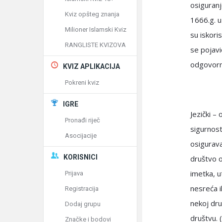
osiguran
Kviz opšteg znanja
1666.g. u
Milioner Islamski Kviz
su iskoris
RANGLISTE KVIZOVA
se pojavi
odgovorn
KVIZ APLIKACIJA
Pokreni kviz
IGRE
Jezički –
Pronađi riječ
sigurnost
Asocijacije
osigurava
KORISNICI
društvo o
imetka, u
Prijava
nesreća i
Registracija
nekoj dru
Dodaj grupu
društvu. 
Značke i bodovi