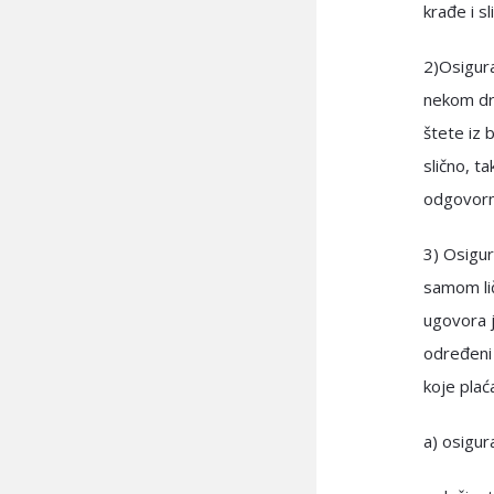
krađe i sl
2)Osigura
nekom dru
štete iz 
slično, t
odgovorn
3) Osigur
samom lič
ugovora j
određeni 
koje plaća
a) osigura