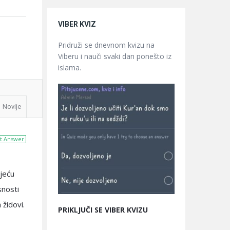
VIBER KVIZ
Pridruži se dnevnom kvizu na
Viberu i nauči svaki dan ponešto iz
islama.
Novije
t Answer
ljeću
snosti
 židovi.
PRIKLJUČI SE VIBER KVIZU