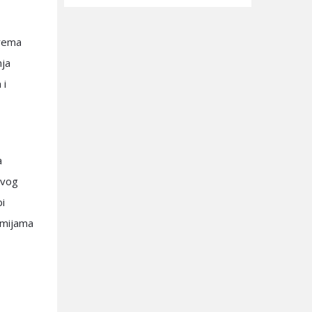
prema
nja
 i
a
ovog
bi
emijama