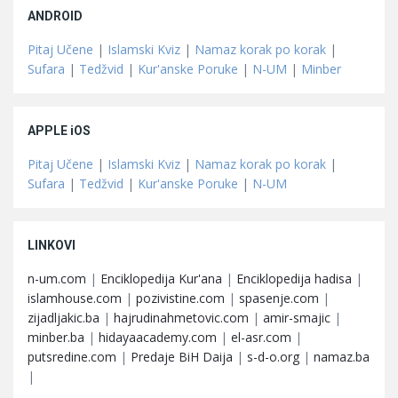
ANDROID
Pitaj Učene
|
Islamski Kviz
|
Namaz korak po korak
|
Sufara
|
Tedžvid
|
Kur'anske Poruke
|
N-UM
|
Minber
APPLE iOS
Pitaj Učene
|
Islamski Kviz
|
Namaz korak po korak
|
Sufara
|
Tedžvid
|
Kur'anske Poruke
|
N-UM
LINKOVI
n-um.com
|
Enciklopedija Kur'ana
|
Enciklopedija hadisa
|
islamhouse.com
|
pozivistine.com
|
spasenje.com
|
zijadljakic.ba
|
hajrudinahmetovic.com
|
amir-smajic
|
minber.ba
|
hidayaacademy.com
|
el-asr.com
|
putsredine.com
|
Predaje BiH Daija
|
s-d-o.org
|
namaz.ba
|