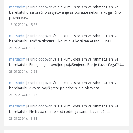
mersadm
Ve alejkumu-s-selam ve rahmetullahi ve
je unio odgovor
berekatuhu Za bračno savjetovanje se obratite nekome koga lično
poznajete.…
13.10.2024 u 15:25
mersadm
Ve alejkumu-s-selam ve rahmetullahi ve
je unio odgovor
berekatuhu Tražite tiknture u kojim nije korišten etanol. One u…
28.09.2024 u 19:26
mersadm
Ve alejkumu-s-selam ve rahmetullahi ve
je unio odgovor
berekatuhu Pitanje nije dovoljno pojašenjeno. Pas je čuvar čega? U…
28.09.2024 u 19:25
mersadm
Ve alejkumu-s-selam ve rahmetullahi ve
je unio odgovor
berekatuhu Ako se bojiš štete po sebe nije ti obaveza…
28.09.2024 u 19:23
mersadm
Ve alejkumu-s-selam ve rahmetullahi ve
je unio odgovor
berekatuhu Ne treba da ide kod roditelja sama, bez muža.…
28.09.2024 u 19:21