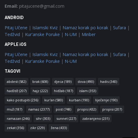
Email:
pitajucene@gmail.com
ANDROID
Pitaj Učene
|
Islamski Kviz
|
Namaz korak po korak
|
Sufara
|
Tedžvid
|
Kur'anske Poruke
|
N-UM
|
Minber
APPLE iOS
Pitaj Učene
|
Islamski Kviz
|
Namaz korak po korak
|
Sufara
|
Tedžvid
|
Kur'anske Poruke
|
N-UM
TAGOVI
abdest
(582)
brak
(608)
djeca
(189)
dova
(490)
hadis
(340)
hadždž
(207)
hajz
(222)
hidžab
(187)
islam
(353)
kako postupiti
(236)
kur'an
(580)
kurban
(190)
liječenje
(190)
muž
(187)
namaz
(2377)
post
(748)
propis
(432)
propisi
(207)
ramazan
(246)
sihr
(303)
sunnet
(227)
zabranjeno
(231)
zekat
(356)
zikr
(229)
žena
(433)