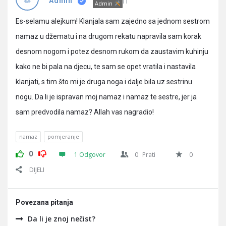
Pitanja
IT
Admin
Admin
Es-selamu alejkum! Klanjala sam zajedno sa jednom sestrom
namaz u džematu i na drugom rekatu napravila sam korak
desnom nogom i potez desnom rukom da zaustavim kuhinju
kako ne bi pala na djecu, te sam se opet vratila i nastavila
klanjati, s tim što mi je druga noga i dalje bila uz sestrinu
nogu. Da li je ispravan moj namaz i namaz te sestre, jer ja
sam predvodila namaz? Allah vas nagradio!
namaz
pomjeranje
0
1 Odgovor
0
Prati
0
DIJELI
Povezana pitanja
Da li je znoj nečist?