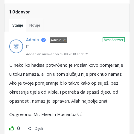
1 Odgovor
Starije
Novije
Admin
Best Answer
Admin
IT
Added an answer on 18.09.2018 at 10:21
U nekoliko hadisa potvrðeno je Poslanikovo pomjeranje
u toku namaza, ali on u tom slučaju nije prekinuo namaz.
Ako je tvoje pomjeranje bilo takvo kako opisuješ, bez
okretanja tijela od Kible, i potreba da spasiš djecu od
opasnosti, namaz je ispravan. Allah najbolje zna!
Odgovorio: Mr. Elvedin Huseinbašić
0
Dijeli