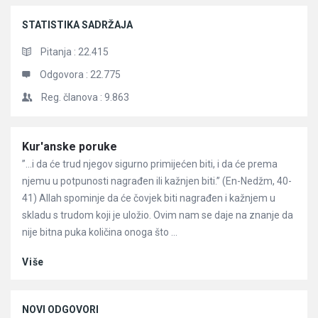
STATISTIKA SADRŽAJA
Pitanja :
22.415
Odgovora :
22.775
Reg. članova :
9.863
Članci
Kur'anske poruke
”…i da će trud njegov sigurno primijećen biti, i da će prema
njemu u potpunosti nagrađen ili kažnjen biti.” (En-Nedžm, 40-
41) Allah spominje da će čovjek biti nagrađen i kažnjem u
skladu s trudom koji je uložio. Ovim nam se daje na znanje da
nije bitna puka količina onoga što ...
Više
NOVI ODGOVORI