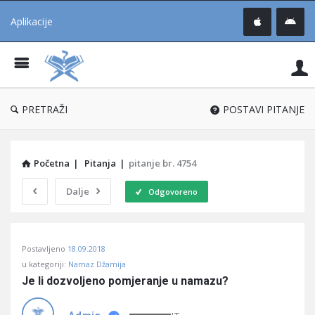
Aplikacije
Pit
Uč
®
PRETRAŽI
POSTAVI PITANJE
Početna
|
Pitanja
|
pitanje br. 4754
Dalje
Odgovoreno
Pitaj
Postavljeno
18.09.2018
Učene
u kategoriji:
Namaz Džamija
®
Je li dozvoljeno pomjeranje u namazu?
Latest