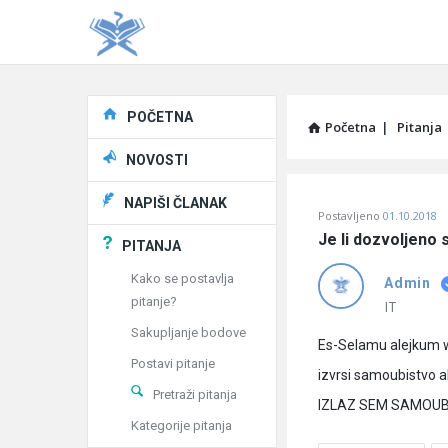
Explore
POČETNA
Početna
|
Pitanja
NOVOSTI
Pitaj
NAPIŠI ČLANAK
Postavljeno
01.10.2018
Učene
Je li dozvoljeno 
PITANJA
®
Kako se postavlja
Admin
pitanje?
Latest
IT
Sakupljanje bodove
Pitanja
Es-Selamu alejkum w
Postavi pitanje
izvrsi samoubistvo
Pretraži pitanja
IZLAZ SEM SAMOUBIST
Kategorije pitanja