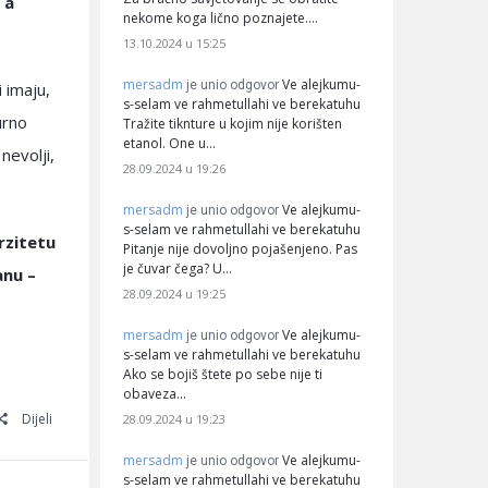
 a
nekome koga lično poznajete.…
13.10.2024 u 15:25
mersadm
Ve alejkumu-
je unio odgovor
 imaju,
s-selam ve rahmetullahi ve berekatuhu
urno
Tražite tiknture u kojim nije korišten
etanol. One u…
nevolji,
28.09.2024 u 19:26
mersadm
Ve alejkumu-
je unio odgovor
s-selam ve rahmetullahi ve berekatuhu
rzitetu
Pitanje nije dovoljno pojašenjeno. Pas
je čuvar čega? U…
anu –
28.09.2024 u 19:25
mersadm
Ve alejkumu-
je unio odgovor
s-selam ve rahmetullahi ve berekatuhu
Ako se bojiš štete po sebe nije ti
obaveza…
Dijeli
28.09.2024 u 19:23
mersadm
Ve alejkumu-
je unio odgovor
s-selam ve rahmetullahi ve berekatuhu