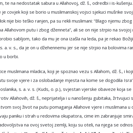
 te na nedostatak sabura u Allahovoj, dž. š., odredbi i is-kušenju
 je covjek koji se borio u muslimanskoj vojsci sjekuci mušrike sv
ok nije bio teško ranjen, pa su rekli muslimani: “Blago njemu zbog
na Allahovom putu i zbog dženneta”, ali se on nije strpio na svojoj 
robio sabljom, tako da mu je ona izašla na leda, pa je rekao Božiji
 s. a. v. s., da je on u džehennemu jer se nije strpio na bolovima ra
o u borbi.
tice muslimana mladica, koji je spoznao vezu s Allahom, dž. š., i koj
utu svoje vjere i za oslobadanje mjesta na kome se dogodila Isra’
oslanika, s. a. v. s. (Kuds, o. p.), svjestan vjerske obaveze koja s
otiv Allahovih, dž. š., neprijatelja i u nanošenju gubitaka, žrtvujuci 
tvom svoj život na putu pomaganja Allahove vjere i muslimana u 
ivaju paniku i strah u redovima okupatora, cime im zabranjuje smira
adovoljstva na ovoj svetoj zemlji, koju su oteli, na njega se odno