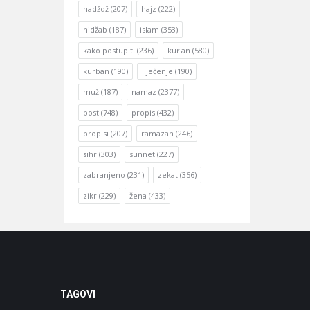
hadždž
(207)
hajz
(222)
hidžab
(187)
islam
(353)
kako postupiti
(236)
kur'an
(580)
kurban
(190)
liječenje
(190)
muž
(187)
namaz
(2377)
post
(748)
propis
(432)
propisi
(207)
ramazan
(246)
sihr
(303)
sunnet
(227)
zabranjeno
(231)
zekat
(356)
zikr
(229)
žena
(433)
TAGOVI