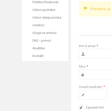
Politika Privatnosti
Potrebno je
Uslovi upotrebe
Uslovi slanja poruka
Urednici
Uloge na stranici
FAQ - pomoć
Ime ili email
*
Analitika
Kontakt
Šifra
*
Označi kvadratić
*
Zapamti me!