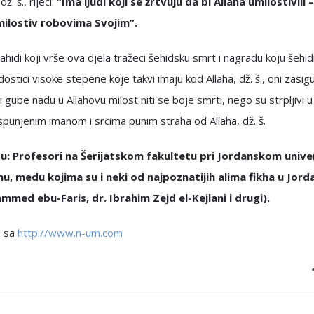
ž. š., rijeci:
“Ima ljudi koji se žrtvuju da bi Allaha umilostivili –
 milostiv robovima Svojim”.
hidi koji vrše ova djela tražeci šehidsku smrt i nagradu koju šehidi
 dostici visoke stepene koje takvi imaju kod Allaha, dž. š., oni zasig
ji gube nadu u Allahovu milost niti se boje smrti, nego su strpljivi u 
punjenim imanom i srcima punim straha od Allaha, dž. š.
u: Profesori na Šerijatskom fakultetu pri Jordanskom unive
, medu kojima su i neki od najpoznatijih alima fikha u Jord
mmed ebu-Faris, dr. Ibrahim Zejd el-Kejlani i drugi).
o sa
http://www.n-um.com