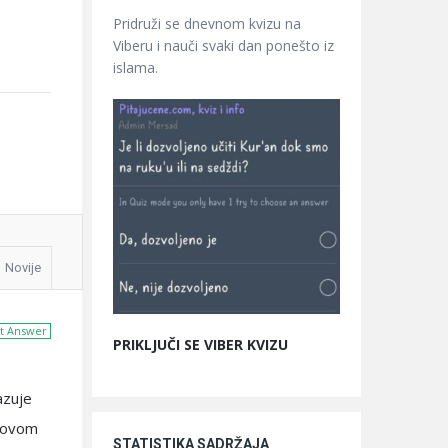
Pridruži se dnevnom kvizu na
Viberu i nauči svaki dan ponešto iz
islama.
Novije
t Answer
PRIKLJUČI SE VIBER KVIZU
azuje
egovom
STATISTIKA SADRŽAJA