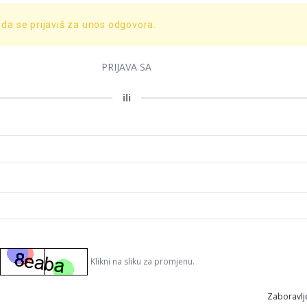
 da se prijaviš za unos odgovora.
PRIJAVA SA
ili
Klikni na sliku za promjenu.
Zaboravlje