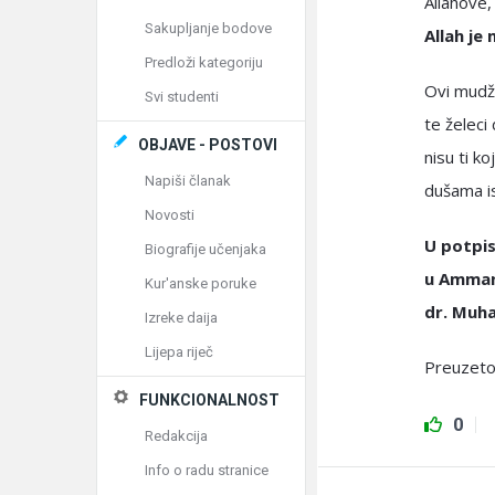
Allahove, d
Sakupljanje bodove
Allah je
Predloži kategoriju
Ovi mudža
Svi studenti
te želeci
OBJAVE - POSTOVI
nisu ti ko
Napiši članak
dušama is
Novosti
U potpis
Biografije učenjaka
u Ammanu
Kur'anske poruke
dr. Muha
Izreke daija
Lijepa riječ
Preuzet
FUNKCIONALNOST
0
Redakcija
Info o radu stranice