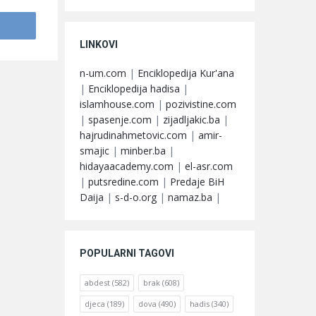
LINKOVI
n-um.com
|
Enciklopedija Kur'ana
|
Enciklopedija hadisa
|
islamhouse.com
|
pozivistine.com
|
spasenje.com
|
zijadljakic.ba
|
hajrudinahmetovic.com
|
amir-
smajic
|
minber.ba
|
hidayaacademy.com
|
el-asr.com
|
putsredine.com
|
Predaje BiH
Daija
|
s-d-o.org
|
namaz.ba
|
POPULARNI TAGOVI
abdest
(582)
brak
(608)
djeca
(189)
dova
(490)
hadis
(340)