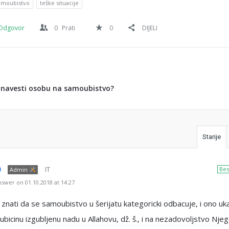
amoubistvo
teške situacije
Odgovor
0
Prati
0
DIJELI
e navesti osobu na samoubistvo?
Starije
IT
Bes
Admin
swer on 01.10.2018 at 14:27
znati da se samoubistvo u šerijatu kategoricki odbacuje, i ono uk
bicinu izgubljenu nadu u Allahovu, dž. š., i na nezadovoljstvo Nj