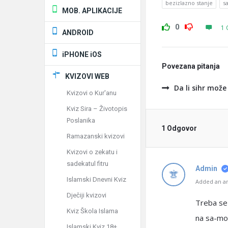
bezizlazno stanje
s
MOB. APLIKACIJE
0
1 
ANDROID
iPHONE iOS
Povezana pitanja
KVIZOVI WEB
Da li sihr mož
Kvizovi o Kur'anu
Kviz Sira – Životopis
Poslanika
1 Odgovor
Ramazanski kvizovi
Kvizovi o zekatu i
sadekatul fitru
Admin
Islamski Dnevni Kviz
Added an an
Dječiji kvizovi
Treba se 
Kviz Škola Islama
na sa-mou
Islamski Kviz 18+