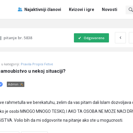
Pitaj
Pitaj
Najaktivniji članovi
Kvizovi i igre
Novosti
Učene
Učene
®
®
Navigacija
|
pitanje br. 5838
Odgovoreno
u kategoriji:
Pravila Propisi Fetve
samoubistvo u nekoj situaciji?
Admin
e rahmetulla we berekatuhu, zelim da vas pitam dali Islam dozvoljava 
 ako je osobi MNOGO MNOGO TESKO, I AKO TA OSOBA NE MOZE NACI DR
VA. Volio bih da mi odgovorite na pitanje ako ste u mogucnosti.