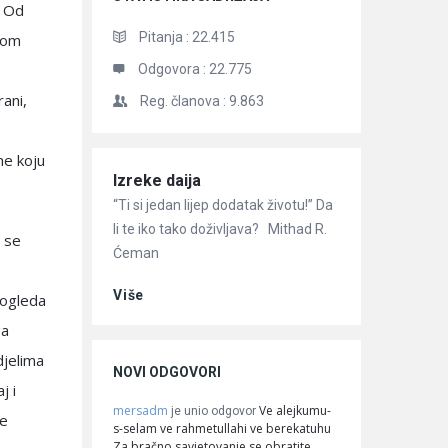
. Od
Pitanja :
22.415
ojom
Odgovora :
22.775
rani,
Reg. članova :
9.863
ne koju
Članci
Izreke daija
“Ti si jedan lijep dodatak životu!” Da
li te iko tako doživljava? Mithad R.
i se
Ćeman
Više
e ogleda
sa
djelima
NOVI ODGOVORI
j i
mersadm
Ve alejkumu-
je unio odgovor
se
s-selam ve rahmetullahi ve berekatuhu
Za bračno savjetovanje se obratite