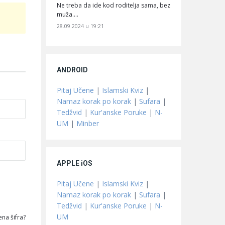
Ne treba da ide kod roditelja sama, bez
muža.…
28.09.2024 u 19:21
ANDROID
Pitaj Učene
|
Islamski Kviz
|
Namaz korak po korak
|
Sufara
|
Tedžvid
|
Kur'anske Poruke
|
N-
UM
|
Minber
APPLE iOS
Pitaj Učene
|
Islamski Kviz
|
Namaz korak po korak
|
Sufara
|
Tedžvid
|
Kur'anske Poruke
|
N-
UM
na šifra?