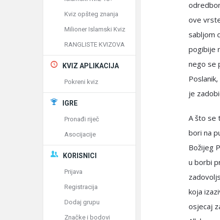
odredbom,
Kviz opšteg znanja
ove vrste
Milioner Islamski Kviz
sabljom d
RANGLISTE KVIZOVA
pogibije 
nego se p
KVIZ APLIKACIJA
Poslanik,
Pokreni kviz
je zadobi
IGRE
A što se 
Pronađi riječ
bori na p
Asocijacije
Božijeg P
KORISNICI
u borbi pr
Prijava
zadovoljs
Registracija
koja izaz
Dodaj grupu
osjecaj z
Značke i bodovi