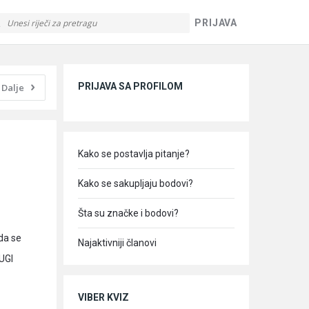
PRIJAVA
Sidebar
PRIJAVA SA PROFILOM
Dalje
Kako se postavlja pitanje?
Kako se sakupljaju bodovi?
Šta su značke i bodovi?
da se
Najaktivniji članovi
UGI
VIBER KVIZ