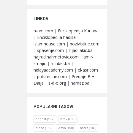
LINKOVI
n-um.com
|
Enciklopedija Kur'ana
|
Enciklopedija hadisa
|
islamhouse.com
|
pozivistine.com
|
spasenje.com
|
zijadljakic.ba
|
hajrudinahmetovic.com
|
amir-
smajic
|
minber.ba
|
hidayaacademy.com
|
el-asr.com
|
putsredine.com
|
Predaje BiH
Daija
|
s-d-o.org
|
namaz.ba
|
POPULARNI TAGOVI
abdest
(582)
brak
(608)
djeca
(189)
dova
(490)
hadis
(340)