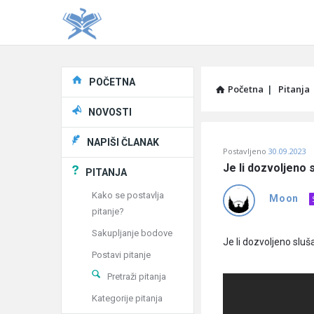
Explore
POČETNA
Početna
|
Pitanja
NOVOSTI
Pitaj
NAPIŠI ČLANAK
Postavljeno
30.09.2023
Učene
Je li dozvoljeno 
PITANJA
®
Kako se postavlja
Moon
pitanje?
Latest
Sakupljanje bodove
Pitanja
Je li dozvoljeno sluša
Postavi pitanje
Pretraži pitanja
Kategorije pitanja