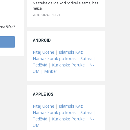
Ne treba da ide kod roditelja sama, bez
muža.…
28.09.2024 u 19:21
na šifra?
ANDROID
Pitaj Učene
|
Islamski Kviz
|
Namaz korak po korak
|
Sufara
|
Tedžvid
|
Kur'anske Poruke
|
N-
UM
|
Minber
APPLE iOS
Pitaj Učene
|
Islamski Kviz
|
Namaz korak po korak
|
Sufara
|
Tedžvid
|
Kur'anske Poruke
|
N-
UM