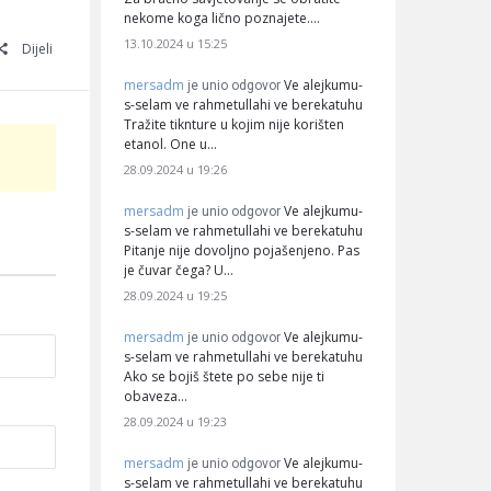
nekome koga lično poznajete.…
13.10.2024 u 15:25
Dijeli
mersadm
Ve alejkumu-
je unio odgovor
s-selam ve rahmetullahi ve berekatuhu
Tražite tiknture u kojim nije korišten
etanol. One u…
28.09.2024 u 19:26
mersadm
Ve alejkumu-
je unio odgovor
s-selam ve rahmetullahi ve berekatuhu
Pitanje nije dovoljno pojašenjeno. Pas
je čuvar čega? U…
28.09.2024 u 19:25
mersadm
Ve alejkumu-
je unio odgovor
s-selam ve rahmetullahi ve berekatuhu
Ako se bojiš štete po sebe nije ti
obaveza…
28.09.2024 u 19:23
mersadm
Ve alejkumu-
je unio odgovor
s-selam ve rahmetullahi ve berekatuhu