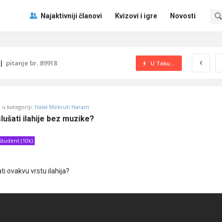
Pitaj
Pitaj
Najaktivniji članovi
Kvizovi i igre
Novosti
Učene
Učene
®
®
Navigacija
|
pitanje br. 89918
U Toku...
u kategoriji:
Halal Mekruh Haram
slušati ilahije bez muzike?
Student (10k)
ti ovakvu vrstu ilahija?