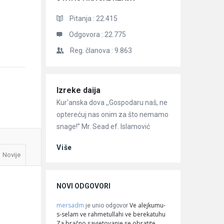
Pitanja :
22.415
Odgovora :
22.775
Reg. članova :
9.863
Članci
Izreke daija
Kur'anska dova ,,Gospodaru naš, ne
opterećuj nas onim za što nemamo
snage!” Mr. Sead ef. Islamović
Više
Novije
NOVI ODGOVORI
mersadm
Ve alejkumu-
je unio odgovor
s-selam ve rahmetullahi ve berekatuhu
Za bračno savjetovanje se obratite