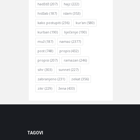
hadždž
(207)
hajz
(222)
hidžab
(187)
islam
(353)
kako postupiti
(236)
kur'an
(580)
kurban
(190)
liječenje
(190)
muž
(187)
namaz
(2377)
post
(748)
propis
(432)
propisi
(207)
ramazan
(246)
sihr
(303)
sunnet
(227)
zabranjeno
(231)
zekat
(356)
zikr
(229)
žena
(433)
TAGOVI