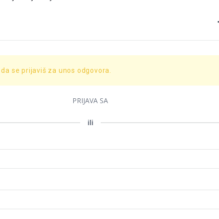
 da se prijaviš za unos odgovora.
PRIJAVA SA
ili