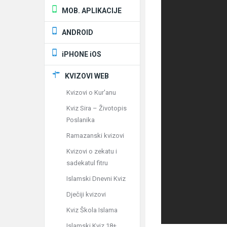
MOB. APLIKACIJE
ANDROID
iPHONE iOS
KVIZOVI WEB
Kvizovi o Kur'anu
Kviz Sira – Životopis
Poslanika
Ramazanski kvizovi
Kvizovi o zekatu i
sadekatul fitru
Islamski Dnevni Kviz
Dječiji kvizovi
Kviz Škola Islama
Islamski Kviz 18+