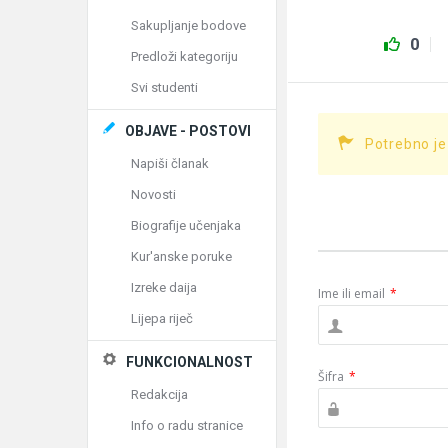
Sakupljanje bodove
0
Predloži kategoriju
Svi studenti
OBJAVE - POSTOVI
Potrebno je
Napiši članak
Novosti
Biografije učenjaka
Kur'anske poruke
Izreke daija
Ime ili email
*
Lijepa riječ
FUNKCIONALNOST
Šifra
*
Redakcija
Info o radu stranice