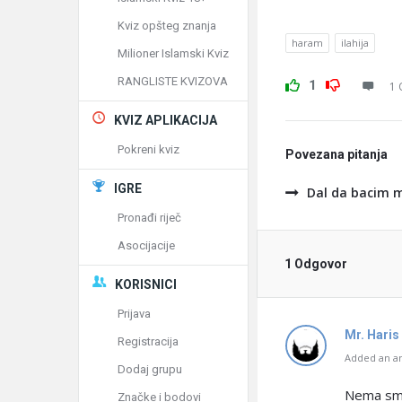
Kviz opšteg znanja
haram
ilahija
Milioner Islamski Kviz
RANGLISTE KVIZOVA
1
1 
KVIZ APLIKACIJA
Pokreni kviz
Povezana pitanja
IGRE
Dal da bacim 
Pronađi riječ
Asocijacije
1 Odgovor
KORISNICI
Prijava
Mr. Haris
Registracija
Added an an
Dodaj grupu
Nema smet
Značke i bodovi