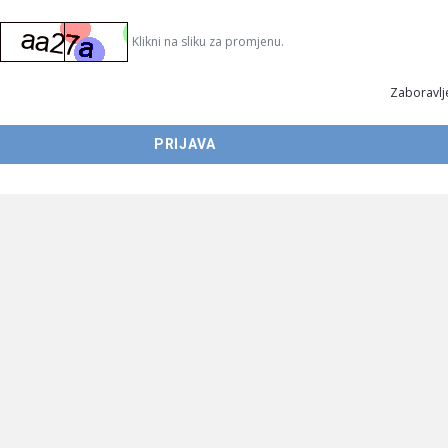
Klikni na sliku za promjenu.
Zaboravlje