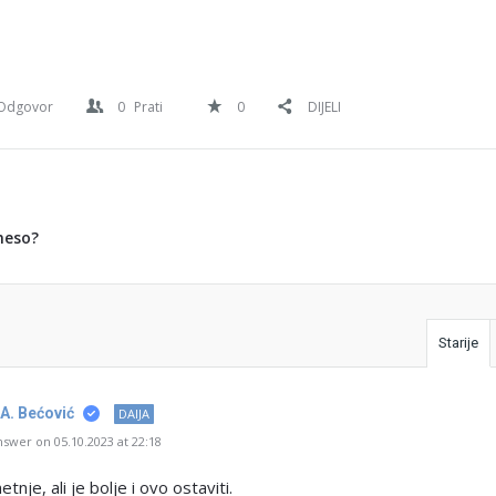
Odgovor
0
Prati
0
DIJELI
meso?
Starije
 A. Bećović
DAIJA
swer on 05.10.2023 at 22:18
nje, ali je bolje i ovo ostaviti.