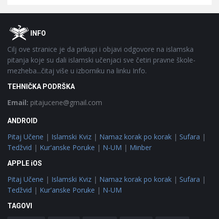
Footer
O
INFO
Cilj ove stranice je da prikupi i objavi odgovore na islamska
pitanja koje su dali islamski učenjaci sve četiri pravne škole-
mezheba...čitaj više u izborniku na linku Info.
TEHNIČKA PODRŠKA
Email:
pitajucene@gmail.com
ANDROID
Pitaj Učene
|
Islamski Kviz
|
Namaz korak po korak
|
Sufara
|
Tedžvid
|
Kur'anske Poruke
|
N-UM
|
Minber
APPLE iOS
Pitaj Učene
|
Islamski Kviz
|
Namaz korak po korak
|
Sufara
|
Tedžvid
|
Kur'anske Poruke
|
N-UM
TAGOVI