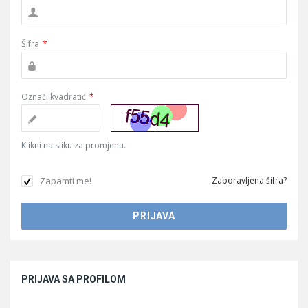
Šifra
*
Označi kvadratić
*
Klikni na sliku za promjenu.
Zapamti me!
Zaboravljena šifra?
Sidebar
PRIJAVA SA PROFILOM