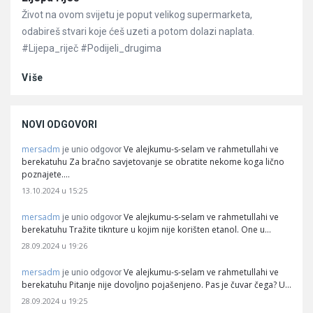
Život na ovom svijetu je poput velikog supermarketa,
odabireš stvari koje ćeš uzeti a potom dolazi naplata.
#Lijepa_riječ #Podijeli_drugima
Više
NOVI ODGOVORI
mersadm
Ve alejkumu-s-selam ve rahmetullahi ve
je unio odgovor
berekatuhu Za bračno savjetovanje se obratite nekome koga lično
poznajete.…
13.10.2024 u 15:25
mersadm
Ve alejkumu-s-selam ve rahmetullahi ve
je unio odgovor
berekatuhu Tražite tiknture u kojim nije korišten etanol. One u…
28.09.2024 u 19:26
mersadm
Ve alejkumu-s-selam ve rahmetullahi ve
je unio odgovor
berekatuhu Pitanje nije dovoljno pojašenjeno. Pas je čuvar čega? U…
28.09.2024 u 19:25