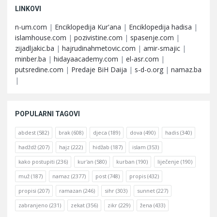
LINKOVI
n-um.com
|
Enciklopedija Kur'ana
|
Enciklopedija hadisa
|
islamhouse.com
|
pozivistine.com
|
spasenje.com
|
zijadljakic.ba
|
hajrudinahmetovic.com
|
amir-smajic
|
minber.ba
|
hidayaacademy.com
|
el-asr.com
|
putsredine.com
|
Predaje BiH Daija
|
s-d-o.org
|
namaz.ba
|
POPULARNI TAGOVI
abdest
(582)
brak
(608)
djeca
(189)
dova
(490)
hadis
(340)
hadždž
(207)
hajz
(222)
hidžab
(187)
islam
(353)
kako postupiti
(236)
kur'an
(580)
kurban
(190)
liječenje
(190)
muž
(187)
namaz
(2377)
post
(748)
propis
(432)
propisi
(207)
ramazan
(246)
sihr
(303)
sunnet
(227)
zabranjeno
(231)
zekat
(356)
zikr
(229)
žena
(433)