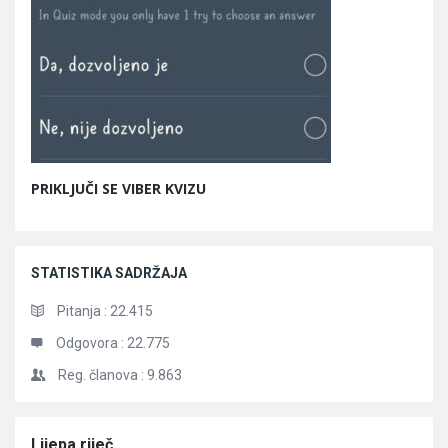
PRIKLJUČI SE VIBER KVIZU
STATISTIKA SADRŽAJA
Pitanja :
22.415
Odgovora :
22.775
Reg. članova :
9.863
Članci
Lijepa riječ