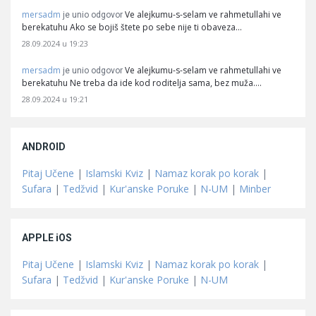
mersadm
Ve alejkumu-s-selam ve rahmetullahi ve
je unio odgovor
berekatuhu Ako se bojiš štete po sebe nije ti obaveza…
28.09.2024 u 19:23
mersadm
Ve alejkumu-s-selam ve rahmetullahi ve
je unio odgovor
berekatuhu Ne treba da ide kod roditelja sama, bez muža.…
28.09.2024 u 19:21
ANDROID
Pitaj Učene
|
Islamski Kviz
|
Namaz korak po korak
|
Sufara
|
Tedžvid
|
Kur'anske Poruke
|
N-UM
|
Minber
APPLE iOS
Pitaj Učene
|
Islamski Kviz
|
Namaz korak po korak
|
Sufara
|
Tedžvid
|
Kur'anske Poruke
|
N-UM