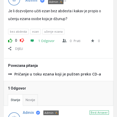
Pitanja
IT
Admin
Admin
Je li dozvoljeno učiti ezan bez abdesta i kakav je propis o
učenju ezana osobe koja je džunup?
bez abdesta
ezan
učenje ezana
0
1 Odgovor
0
Prati
0
DIJELI
Povezana pitanja
Pričanje u toku ezana koji je pušten preko CD-a
1 Odgovor
Starije
Novije
Admin
Best Answer
Admin