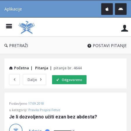
Aplikacije
Pit
Uč
®
PRETRAŽI
POSTAVI PITANJE
Početna
|
Pitanja
|
pitanje br. 4644
Dalje
Odgovoreno
Pitaj
Postavljeno
17.09.2018
Učene
u kategoriji:
Pravila Propisi Fetve
®
Je li dozvoljeno učiti ezan bez abdesta?
Latest