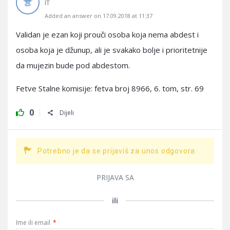
IT
Added an answer on 17.09.2018 at 11:37
Validan je ezan koji prouči osoba koja nema abdest i
osoba koja je džunup, ali je svakako bolje i prioritetnije
da mujezin bude pod abdestom.
Fetve Stalne komisije: fetva broj 8966, 6. tom, str. 69
0
Dijeli
Potrebno je da se prijaviš za unos odgovora.
PRIJAVA SA
ili
Ime ili email
*