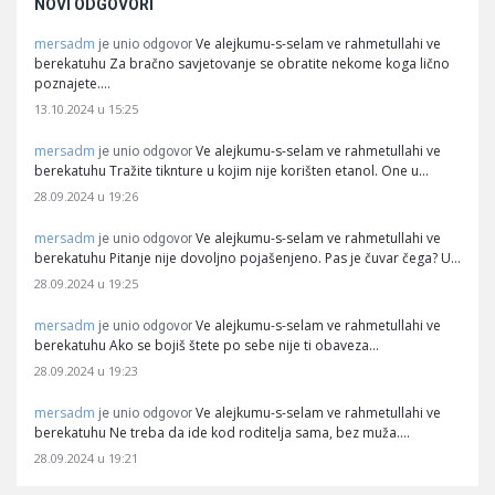
NOVI ODGOVORI
mersadm
Ve alejkumu-s-selam ve rahmetullahi ve
je unio odgovor
berekatuhu Za bračno savjetovanje se obratite nekome koga lično
poznajete.…
13.10.2024 u 15:25
mersadm
Ve alejkumu-s-selam ve rahmetullahi ve
je unio odgovor
berekatuhu Tražite tiknture u kojim nije korišten etanol. One u…
28.09.2024 u 19:26
mersadm
Ve alejkumu-s-selam ve rahmetullahi ve
je unio odgovor
berekatuhu Pitanje nije dovoljno pojašenjeno. Pas je čuvar čega? U…
28.09.2024 u 19:25
mersadm
Ve alejkumu-s-selam ve rahmetullahi ve
je unio odgovor
berekatuhu Ako se bojiš štete po sebe nije ti obaveza…
28.09.2024 u 19:23
mersadm
Ve alejkumu-s-selam ve rahmetullahi ve
je unio odgovor
berekatuhu Ne treba da ide kod roditelja sama, bez muža.…
28.09.2024 u 19:21