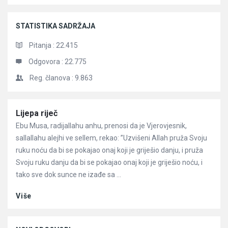
STATISTIKA SADRŽAJA
Pitanja :
22.415
Odgovora :
22.775
Reg. članova :
9.863
Članci
Lijepa riječ
Ebu Musa, radijallahu anhu, prenosi da je Vjerovjesnik,
sallallahu alejhi ve sellem, rekao: ”Uzvišeni Allah pruža Svoju
ruku noću da bi se pokajao onaj koji je griješio danju, i pruža
Svoju ruku danju da bi se pokajao onaj koji je griješio noću, i
tako sve dok sunce ne izađe sa ...
Više