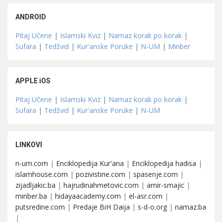
ANDROID
Pitaj Učene
|
Islamski Kviz
|
Namaz korak po korak
|
Sufara
|
Tedžvid
|
Kur'anske Poruke
|
N-UM
|
Minber
APPLE iOS
Pitaj Učene
|
Islamski Kviz
|
Namaz korak po korak
|
Sufara
|
Tedžvid
|
Kur'anske Poruke
|
N-UM
LINKOVI
n-um.com
|
Enciklopedija Kur'ana
|
Enciklopedija hadisa
|
islamhouse.com
|
pozivistine.com
|
spasenje.com
|
zijadljakic.ba
|
hajrudinahmetovic.com
|
amir-smajic
|
minber.ba
|
hidayaacademy.com
|
el-asr.com
|
putsredine.com
|
Predaje BiH Daija
|
s-d-o.org
|
namaz.ba
|