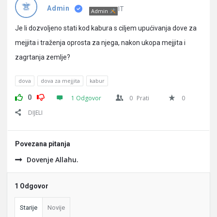
Pitanja
IT
Admin
Admin
Je li dozvoljeno stati kod kabura s ciljem upućivanja dove za
mejjita i traženja oprosta za njega, nakon ukopa mejjita i
zagrtanja zemlje?
dova
dova za mejjita
kabur
0
1 Odgovor
0
Prati
0
DIJELI
Povezana pitanja
Dovenje Allahu.
1 Odgovor
Starije
Novije