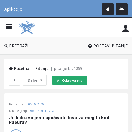
Aplikacije
Pit
Uč
®
PRETRAŽI
POSTAVI PITANJE
Početna
|
Pitanja
|
pitanje br. 1859
Dalje
Odgovoreno
Pitaj
Postavljeno
05.08.2018
Učene
u kategoriji:
Dova Zikr Tevba
®
Je li dozvoljeno upućivati dovu za mejjita kod 
kabura?
Latest