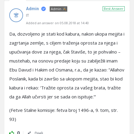
Admin
Best Answer
Admin
IT
Added an answer on 05.08.2018 at 14:40
Da, dozvoljeno je stati kod kabura, nakon ukopa mejjita i
zagrtanja zemlje, s ciljem traženja oprosta za njega i
upućivanja dove za njega, čak štaviše, to je pohvalno –
mustehab, na osnovu predaje koju su zabilježili imam
Ebu Davud i Hakim od Osmana, r.a., da je kazao: ”Allahov
Poslanik, kada bi završio sa ukopom mejjita, stao bi kod
kabura i rekao: ‘Tražite oprosta za vašeg brata, tražite
da ga Allah učvrsti jer se sada on ispituje.”’
(Fetve Stalne komisije: fetva broj 1496-a, 9. tom, str.
93)
0
Dijeli