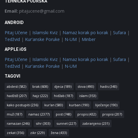
TEHNIČKA PODRŠKA
Email:
pitajucene@gmail.com
ANDROID
Pitaj Učene
|
Islamski Kviz
|
Namaz korak po korak
|
Sufara
|
Tedžvid
|
Kur'anske Poruke
|
N-UM
|
Minber
APPLE iOS
Pitaj Učene
|
Islamski Kviz
|
Namaz korak po korak
|
Sufara
|
Tedžvid
|
Kur'anske Poruke
|
N-UM
TAGOVI
abdest
(582)
brak
(608)
djeca
(189)
dova
(490)
hadis
(340)
hadždž
(207)
hajz
(222)
hidžab
(187)
islam
(353)
kako postupiti
(236)
kur'an
(580)
kurban
(190)
liječenje
(190)
muž
(187)
namaz
(2377)
post
(748)
propis
(432)
propisi
(207)
ramazan
(246)
sihr
(303)
sunnet
(227)
zabranjeno
(231)
zekat
(356)
zikr
(229)
žena
(433)