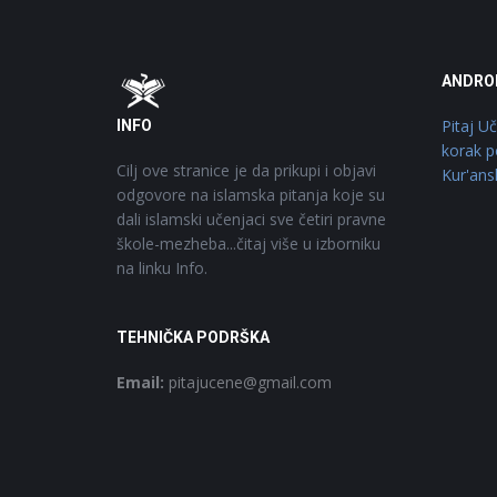
Footer
O
ANDRO
Pitaj U
INFO
korak p
Cilj ove stranice je da prikupi i objavi
Kur'ans
odgovore na islamska pitanja koje su
dali islamski učenjaci sve četiri pravne
škole-mezheba...čitaj više u izborniku
na linku Info.
TEHNIČKA PODRŠKA
Email:
pitajucene@gmail.com