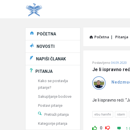
Explore
POČETNA
Početna
|
Pitanja
NOVOSTI
Pitaj
NAPIŠI ČLANAK
Postavljeno
04.09.2020
Učene
Je li ispravno reć
PITANJA
®
Kako se postavlja
Nedzmu
pitanje?
Latest
Sakupljanje bodove
Pitanja
Je li ispravno reći: “
Postavi pitanje
ebu hanife
islam
Pretraži pitanja
Kategorije pitanja
0
1 