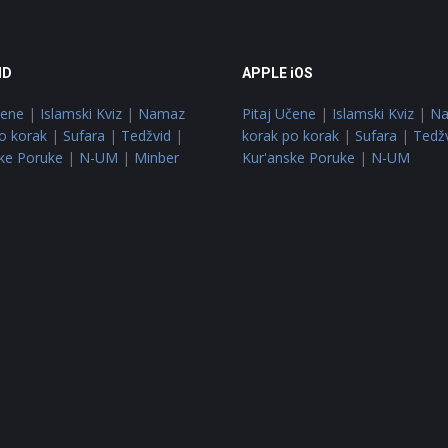
ID
APPLE iOS
čene
|
Islamski Kviz
|
Namaz
Pitaj Učene
|
Islamski Kviz
|
N
o korak
|
Sufara
|
Tedžvid
|
korak po korak
|
Sufara
|
Tedž
ke Poruke
|
N-UM
|
Minber
Kur'anske Poruke
|
N-UM