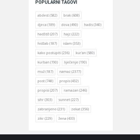
POPULARNI TAGOVI
abdest
(582)
brak
(608)
djeca
(189)
dova
(490)
hadis
(340)
hadždž
(207)
hajz
(222)
hidžab
(187)
islam
(353)
kako postupiti
(236)
kur'an
(580)
kurban
(190)
liječenje
(190)
muž
(187)
namaz
(2377)
post
(748)
propis
(432)
propisi
(207)
ramazan
(246)
sihr
(303)
sunnet
(227)
zabranjeno
(231)
zekat
(356)
zikr
(229)
žena
(433)