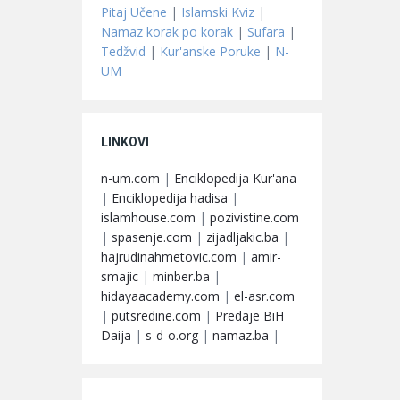
Pitaj Učene
|
Islamski Kviz
|
Namaz korak po korak
|
Sufara
|
Tedžvid
|
Kur'anske Poruke
|
N-
UM
LINKOVI
n-um.com
|
Enciklopedija Kur'ana
|
Enciklopedija hadisa
|
islamhouse.com
|
pozivistine.com
|
spasenje.com
|
zijadljakic.ba
|
hajrudinahmetovic.com
|
amir-
smajic
|
minber.ba
|
hidayaacademy.com
|
el-asr.com
|
putsredine.com
|
Predaje BiH
Daija
|
s-d-o.org
|
namaz.ba
|