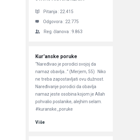
Pitanja :
22.415
Odgovora :
22.775
Reg. članova :
9.863
Članci
Kur'anske poruke
“Naređivao je porodici svojoj da
namaz obavlja…” (Merjem, 55) Niko
ne treba zapostavljati ovu dužnost.
Naređivanje porodici da obavlja
namaz jeste osobina kojom je Allah
pohvalio poslanike, alejhim selam.
#kuranske_poruke
Više