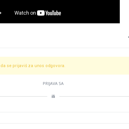
 da se prijaviš za unos odgovora.
PRIJAVA SA
ili