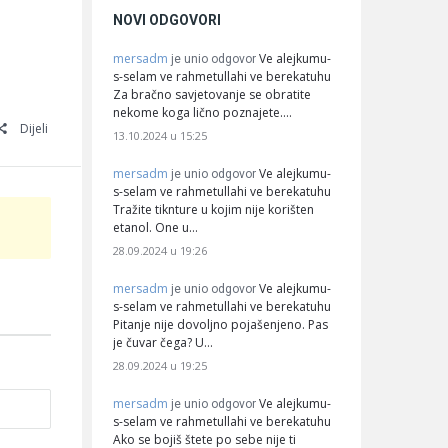
NOVI ODGOVORI
mersadm
Ve alejkumu-
je unio odgovor
s-selam ve rahmetullahi ve berekatuhu
Za bračno savjetovanje se obratite
nekome koga lično poznajete.…
Dijeli
13.10.2024 u 15:25
mersadm
Ve alejkumu-
je unio odgovor
s-selam ve rahmetullahi ve berekatuhu
Tražite tiknture u kojim nije korišten
etanol. One u…
28.09.2024 u 19:26
mersadm
Ve alejkumu-
je unio odgovor
s-selam ve rahmetullahi ve berekatuhu
Pitanje nije dovoljno pojašenjeno. Pas
je čuvar čega? U…
28.09.2024 u 19:25
mersadm
Ve alejkumu-
je unio odgovor
s-selam ve rahmetullahi ve berekatuhu
Ako se bojiš štete po sebe nije ti