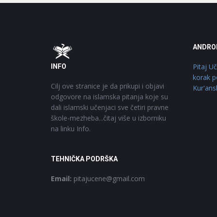
Footer
O
ANDRO
Pitaj U
INFO
korak p
Cilj ove stranice je da prikupi i objavi
Kur'ans
odgovore na islamska pitanja koje su
dali islamski učenjaci sve četiri pravne
škole-mezheba...čitaj više u izborniku
na linku Info.
TEHNIČKA PODRŠKA
Email:
pitajucene@gmail.com