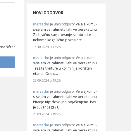
NOVI ODGOVORI
mersadm
Ve alejkumu-
je unio odgovor
s-selam ve rahmetullahi ve berekatuhu
Za bračno savjetovanje se obratite
nekome koga lično poznajete.…
13.10.2024 u 15:25
na šifra?
mersadm
Ve alejkumu-
je unio odgovor
s-selam ve rahmetullahi ve berekatuhu
Tražite tiknture u kojim nije korišten
etanol. One u…
28.09.2024 u 19:26
mersadm
Ve alejkumu-
je unio odgovor
s-selam ve rahmetullahi ve berekatuhu
Pitanje nije dovoljno pojašenjeno. Pas
je čuvar čega? U…
28.09.2024 u 19:25
mersadm
Ve alejkumu-
je unio odgovor
s-selam ve rahmetullahi ve berekatuhu