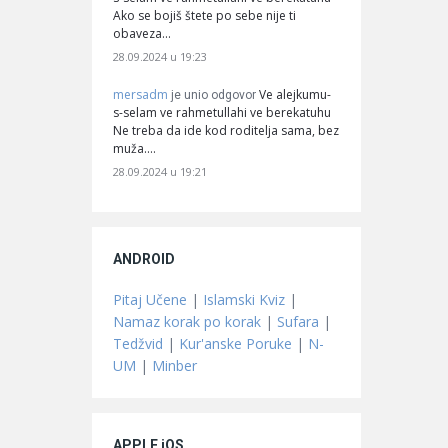
Ako se bojiš štete po sebe nije ti
obaveza…
28.09.2024 u 19:23
mersadm
Ve alejkumu-
je unio odgovor
s-selam ve rahmetullahi ve berekatuhu
Ne treba da ide kod roditelja sama, bez
muža.…
28.09.2024 u 19:21
ANDROID
Pitaj Učene
|
Islamski Kviz
|
Namaz korak po korak
|
Sufara
|
Tedžvid
|
Kur'anske Poruke
|
N-
UM
|
Minber
APPLE iOS