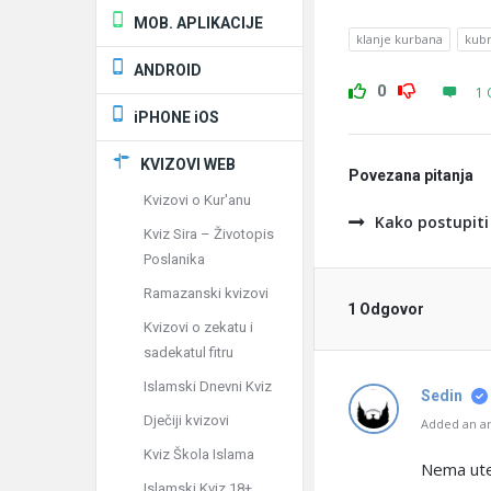
MOB. APLIKACIJE
klanje kurbana
kubr
ANDROID
0
1 
iPHONE iOS
KVIZOVI WEB
Povezana pitanja
Kvizovi o Kur'anu
Kako postupiti
Kviz Sira – Životopis
Poslanika
Ramazanski kvizovi
1 Odgovor
Kvizovi o zekatu i
sadekatul fitru
Islamski Dnevni Kviz
Sedin
Dječiji kvizovi
Added an an
Kviz Škola Islama
Nema ute
Islamski Kviz 18+