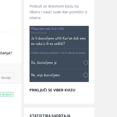
Pridruži se dnevnom kvizu na
Viberu i nauči svaki dan ponešto iz
islama.
klanja?
Novije
PRIKLJUČI SE VIBER KVIZU
t Answer
STATISTIKA SADRŽAJA