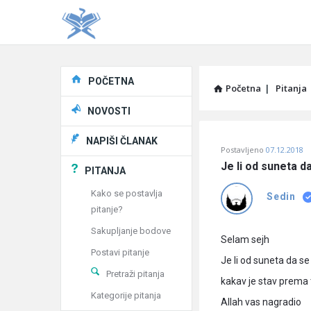
Explore
POČETNA
Početna
|
Pitanja
NOVOSTI
Pitaj
NAPIŠI ČLANAK
Postavljeno
07.12.2018
Učene
Je li od suneta d
PITANJA
®
Kako se postavlja
Sedin
pitanje?
Latest
Sakupljanje bodove
Pitanja
Selam sejh
Postavi pitanje
Je li od suneta da s
Pretraži pitanja
kakav je stav prema
Kategorije pitanja
Allah vas nagradio