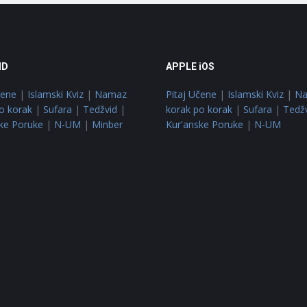
ID
APPLE iOS
čene
|
Islamski Kviz
|
Namaz
Pitaj Učene
|
Islamski Kviz
|
N
o korak
|
Sufara
|
Tedžvid
|
korak po korak
|
Sufara
|
Tedž
ke Poruke
|
N-UM
|
Minber
Kur'anske Poruke
|
N-UM