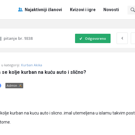
Pitaj
Pitaj
Najaktivniji članovi
Kvizovi i igre
Novosti
Učene
Učene
®
®
Navigacija
|
pitanje br. 9338
Odgovoreno
u kategoriji:
Kurban Akika
a se kolje kurban na kuću auto i slično?
Admin
e kolje kurban na kucu auto i slicno..imal utemeljena u islamu takvim po
 tome.