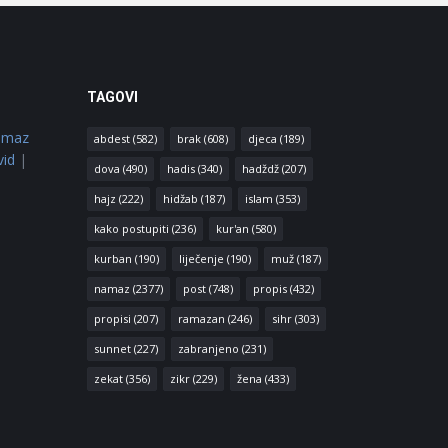
TAGOVI
amaz
abdest
(582)
brak
(608)
djeca
(189)
vid
|
dova
(490)
hadis
(340)
hadždž
(207)
hajz
(222)
hidžab
(187)
islam
(353)
kako postupiti
(236)
kur'an
(580)
kurban
(190)
liječenje
(190)
muž
(187)
namaz
(2377)
post
(748)
propis
(432)
propisi
(207)
ramazan
(246)
sihr
(303)
sunnet
(227)
zabranjeno
(231)
zekat
(356)
zikr
(229)
žena
(433)