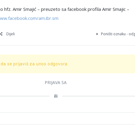
 hfz. Amir Smajić – preuzeto sa facebook profila Amir Smajic –
www.facebook.com/am.ibr.sm
Dijeli
Poništi oznaku - o
 da se prijaviš za unos odgovora.
PRIJAVA SA
ili