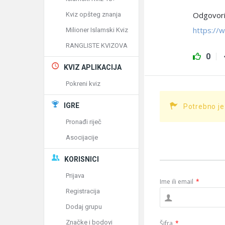
Odgovorio
Kviz opšteg znanja
https://
Milioner Islamski Kviz
RANGLISTE KVIZOVA
0
KVIZ APLIKACIJA
Pokreni kviz
IGRE
Potrebno je
Pronađi riječ
Asocijacije
KORISNICI
Prijava
Ime ili email
*
Registracija
Dodaj grupu
Značke i bodovi
Šifra
*