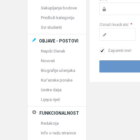
Sakupljanje bodove
Predloži kategoriju
Označi kvadratić
*
Svi studenti
OBJAVE - POSTOVI
Zapamti me!
Napiši članak
Novosti
Biografije učenjaka
Kur'anske poruke
Izreke daija
Lijepa riječ
FUNKCIONALNOST
Redakcija
Info o radu stranice