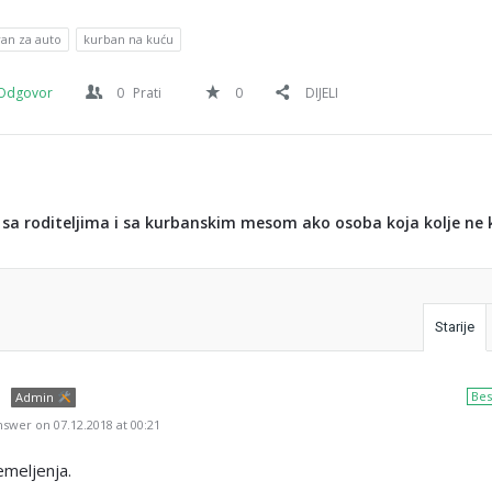
an za auto
kurban na kuću
Odgovor
0
Prati
0
DIJELI
 sa roditeljima i sa kurbanskim mesom ako osoba koja kolje ne 
Starije
Bes
Admin
swer on 07.12.2018 at 00:21
meljenja.