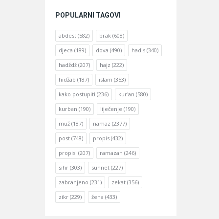
POPULARNI TAGOVI
abdest
(582)
brak
(608)
djeca
(189)
dova
(490)
hadis
(340)
hadždž
(207)
hajz
(222)
hidžab
(187)
islam
(353)
kako postupiti
(236)
kur'an
(580)
kurban
(190)
liječenje
(190)
muž
(187)
namaz
(2377)
post
(748)
propis
(432)
propisi
(207)
ramazan
(246)
sihr
(303)
sunnet
(227)
zabranjeno
(231)
zekat
(356)
zikr
(229)
žena
(433)