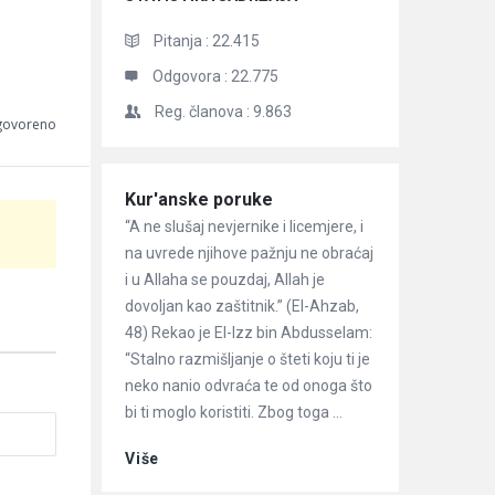
Pitanja :
22.415
Odgovora :
22.775
Reg. članova :
9.863
dgovoreno
Članci
Kur'anske poruke
“A ne slušaj nevjernike i licemjere, i
na uvrede njihove pažnju ne obraćaj
i u Allaha se pouzdaj, Allah je
dovoljan kao zaštitnik.” (El-Ahzab,
48) Rekao je El-Izz bin Abdusselam:
“Stalno razmišljanje o šteti koju ti je
neko nanio odvraća te od onoga što
bi ti moglo koristiti. Zbog toga ...
Više