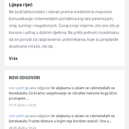
Članci
Lijepa riječ
Ne budi lahkomislen i naivan prema sredstvima masovne
komunikacije i internetskim portalima koji šire pesimizam,
očaj, sumnje i negativnosti. Čuvaj svoje vrijeme, čini ono što je
korisno i ustraj u dobrim djelima. Ne priliči jednom muslimanu
da se povodi za raspravama i polemikama, koje su preplavile
društvene mreže, niti da ...
Više
NOVI ODGOVORI
mersadm
Ve alejkumu-s-selam ve rahmetullahi ve
je unio odgovor
berekatuhu Za bračno savjetovanje se obratite nekome koga lično
poznajete.…
13.10.2024 u 15:25
mersadm
Ve alejkumu-s-selam ve rahmetullahi ve
je unio odgovor
berekatuhu Tražite tiknture u kojim nije korišten etanol. One u…
28.09.2024 u 19:26