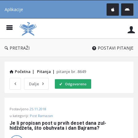
Aplikacije
Pit
Uč
®
PRETRAŽI
POSTAVI PITANJE
Početna
|
Pitanja
|
pitanje br. 8649
Dalje
Odgovoreno
Pitaj
Postavljeno
25.11.2018
Učene
u kategoriji:
Post Ramazan
®
Je li propisan post u prvih deset dana zul-
hidždžeta, što obuhvata i dan Bajrama?
Latest