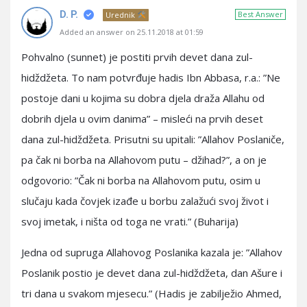
D. P.
Best Answer
Urednik
Added an answer on 25.11.2018 at 01:59
Pohvalno (sunnet) je postiti prvih devet dana zul-
hidždžeta. To nam potvrđuje hadis Ibn Abbasa, r.a.: ”Ne
postoje dani u kojima su dobra djela draža Allahu od
dobrih djela u ovim danima” – misleći na prvih deset
dana zul-hidždžeta. Prisutni su upitali: ”Allahov Poslaniče,
pa čak ni borba na Allahovom putu – džihad?”, a on je
odgovorio: ”Čak ni borba na Allahovom putu, osim u
slučaju kada čovjek izađe u borbu zalažući svoj život i
svoj imetak, i ništa od toga ne vrati.” (Buharija)
Jedna od supruga Allahovog Poslanika kazala je: ”Allahov
Poslanik postio je devet dana zul-hidždžeta, dan Ašure i
tri dana u svakom mjesecu.” (Hadis je zabilježio Ahmed,