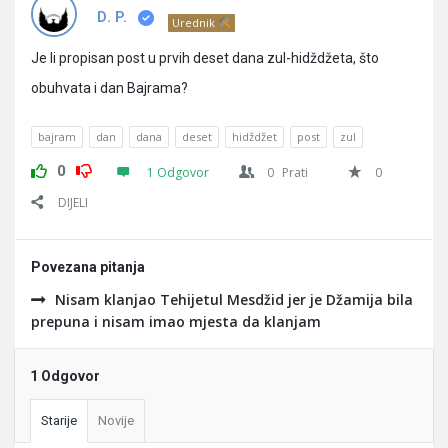
Pitanja
D. P.
Urednik
Je li propisan post u prvih deset dana zul-hidždžeta, što
obuhvata i dan Bajrama?
bajram
dan
dana
deset
hidždžet
post
zul
0
1 Odgovor
0
Prati
0
DIJELI
Povezana pitanja
Nisam klanjao Tehijetul Mesdžid jer je Džamija bila
prepuna i nisam imao mjesta da klanjam
1 Odgovor
Starije
Novije