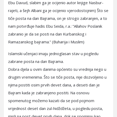
Ebu Davud, slabim ga je ocijenio autor knjige Nasbur-
rajeti, a šejh Albani ga je ocijenio vjerodostojnim) Što se
tiče posta na dan Bajrama, on je strogo zabranjen, a to
nam potvrđuje hadis Ebu Seida, r.a.: ”Allahov Poslanik
zabranio je da se posti na dan Kurbanskog i
Ramazanskog bajrama.” (Buharija i Muslim)
Islamski učenjaci imaju jednoglasan stav u pogledu
zabrane posta na dan Bajrama.
Dobra djela u ovim danima općenito su vrednija nego u
drugim vremenima. Što se tiče posta, nije dozvoljeno u
njima postiti osim prvih devet dana, a deseti dan je
Bajram kada je zabranjeno postiti. Na osnovu
spomenutog možemo kazati da se pod pojmom
vrijednost deset dan zul-hidždžeta, u pogledu posta,
misli na post devet prvih dana, dok se spominju kao