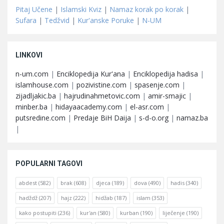
Pitaj Učene
|
Islamski Kviz
|
Namaz korak po korak
|
Sufara
|
Tedžvid
|
Kur'anske Poruke
|
N-UM
LINKOVI
n-um.com
|
Enciklopedija Kur'ana
|
Enciklopedija hadisa
|
islamhouse.com
|
pozivistine.com
|
spasenje.com
|
zijadljakic.ba
|
hajrudinahmetovic.com
|
amir-smajic
|
minber.ba
|
hidayaacademy.com
|
el-asr.com
|
putsredine.com
|
Predaje BiH Daija
|
s-d-o.org
|
namaz.ba
|
POPULARNI TAGOVI
abdest
(582)
brak
(608)
djeca
(189)
dova
(490)
hadis
(340)
hadždž
(207)
hajz
(222)
hidžab
(187)
islam
(353)
kako postupiti
(236)
kur'an
(580)
kurban
(190)
liječenje
(190)