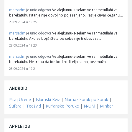
mersadm
Ve alejkumu-s-selam ve rahmetullahi ve
je unio odgovor
berekatuhu Pitanje nije dovoljno pojašenjeno. Pas je čuvar čega? U…
28.09.2024 u 19:25
mersadm
Ve alejkumu-s-selam ve rahmetullahi ve
je unio odgovor
berekatuhu Ako se bojiš štete po sebe nije ti obaveza…
28.09.2024 u 19:23
mersadm
Ve alejkumu-s-selam ve rahmetullahi ve
je unio odgovor
berekatuhu Ne treba da ide kod roditelja sama, bez muža.…
28.09.2024 u 19:21
ANDROID
Pitaj Učene
|
Islamski Kviz
|
Namaz korak po korak
|
Sufara
|
Tedžvid
|
Kur'anske Poruke
|
N-UM
|
Minber
APPLE iOS