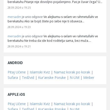
berekatuhu Pitanje nije dovoljno pojašenjeno. Pas je čuvar čega? U…
28.09.2024 u 19:25
mersadm
Ve alejkumu-s-selam ve rahmetullahi ve
je unio odgovor
berekatuhu Ako se bojiš štete po sebe nije ti obaveza…
28.09.2024 u 19:23
mersadm
Ve alejkumu-s-selam ve rahmetullahi ve
je unio odgovor
berekatuhu Ne treba da ide kod roditelja sama, bez muža.…
28.09.2024 u 19:21
ANDROID
Pitaj Učene
|
Islamski Kviz
|
Namaz korak po korak
|
Sufara
|
Tedžvid
|
Kur'anske Poruke
|
N-UM
|
Minber
APPLE iOS
Pitaj Učene
|
Islamski Kviz
|
Namaz korak po korak
|
Sufara
|
Tedžvid
|
Kur'anske Poruke
|
N-UM