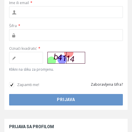
Ime ili email
*
Šifra
*
Označi kvadratić
*
Klikni na sliku za promjenu.
Zapamti me!
Zaboravljena šifra?
Sidebar
PRIJAVA SA PROFILOM