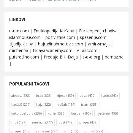
LINKOVI
n-um.com
|
Enciklopedija Kur'ana
|
Enciklopedija hadisa
|
islamhouse.com
|
pozivistine.com
|
spasenje.com
|
zijadljakic.ba
|
hajrudinahmetovic.com
|
amir-smajic
|
minber.ba
|
hidayaacademy.com
|
el-asr.com
|
putsredine.com
|
Predaje BiH Daija
|
s-d-o.org
|
namaz.ba
|
POPULARNI TAGOVI
abdest
(582)
brak
(608)
djeca
(189)
dova
(490)
hadis
(340)
hadždž
(207)
hajz
(222)
hidžab
(187)
islam
(353)
kako postupiti
(236)
kur'an
(580)
kurban
(190)
liječenje
(190)
muž
(187)
namaz
(2377)
post
(748)
propis
(432)
propisi
(207)
ramazan
(246)
sihr
(303)
sunnet
(227)