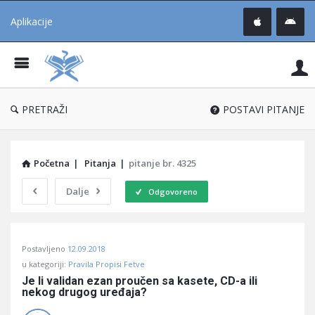
Aplikacije
Pit
Uč
®
PRETRAŽI
POSTAVI PITANJE
Početna
|
Pitanja
|
pitanje br. 4325
Dalje
Odgovoreno
Pitaj
Postavljeno
12.09.2018
Učene
u kategoriji:
Pravila Propisi Fetve
®
Je li validan ezan proučen sa kasete, CD-a ili 
nekog drugog uređaja?
Latest