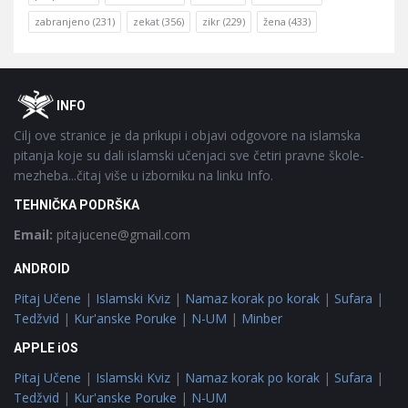
zabranjeno
(231)
zekat
(356)
zikr
(229)
žena
(433)
Footer
O
INFO
Cilj ove stranice je da prikupi i objavi odgovore na islamska
pitanja koje su dali islamski učenjaci sve četiri pravne škole-
mezheba...čitaj više u izborniku na linku Info.
TEHNIČKA PODRŠKA
Email:
pitajucene@gmail.com
ANDROID
Pitaj Učene
|
Islamski Kviz
|
Namaz korak po korak
|
Sufara
|
Tedžvid
|
Kur'anske Poruke
|
N-UM
|
Minber
APPLE iOS
Pitaj Učene
|
Islamski Kviz
|
Namaz korak po korak
|
Sufara
|
Tedžvid
|
Kur'anske Poruke
|
N-UM