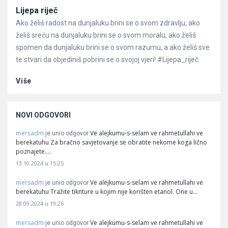
Članci
Lijepa riječ
Ako želiš radost na dunjaluku brini se o svom zdravlju, ako
želiš sreću na dunjaluku brini se o svom moralu, ako želiš
spomen da dunjaluku brini se o svom razumu, a ako želiš sve
te stvari da objediniš pobrini se o svojoj vjeri! #Lijepa_riječ
Više
NOVI ODGOVORI
mersadm
Ve alejkumu-s-selam ve rahmetullahi ve
je unio odgovor
berekatuhu Za bračno savjetovanje se obratite nekome koga lično
poznajete.…
13.10.2024 u 15:25
mersadm
Ve alejkumu-s-selam ve rahmetullahi ve
je unio odgovor
berekatuhu Tražite tiknture u kojim nije korišten etanol. One u…
28.09.2024 u 19:26
mersadm
Ve alejkumu-s-selam ve rahmetullahi ve
je unio odgovor