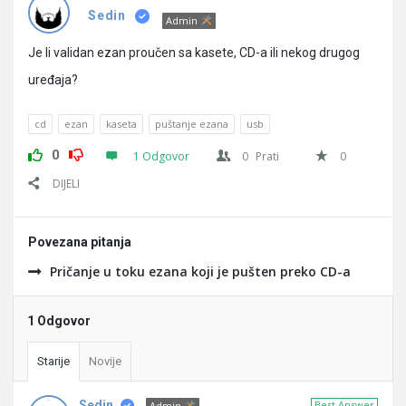
Pitanja
Sedin
Admin
Je li validan ezan proučen sa kasete, CD-a ili nekog drugog
uređaja?
cd
ezan
kaseta
puštanje ezana
usb
0
1 Odgovor
0
Prati
0
DIJELI
Povezana pitanja
Pričanje u toku ezana koji je pušten preko CD-a
1 Odgovor
Starije
Novije
Sedin
Best Answer
Admin