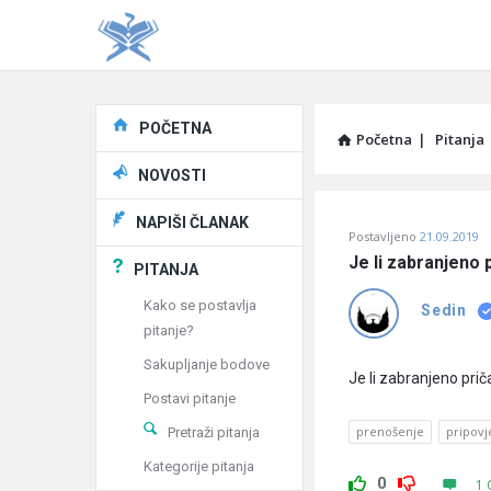
Explore
POČETNA
Početna
|
Pitanja
NOVOSTI
Pitaj
NAPIŠI ČLANAK
Postavljeno
21.09.2019
Učene
Je li zabranjeno p
PITANJA
®
Kako se postavlja
Sedin
pitanje?
Latest
Sakupljanje bodove
Pitanja
Je li zabranjeno priča
Postavi pitanje
prenošenje
pripovj
Pretraži pitanja
Kategorije pitanja
0
1 