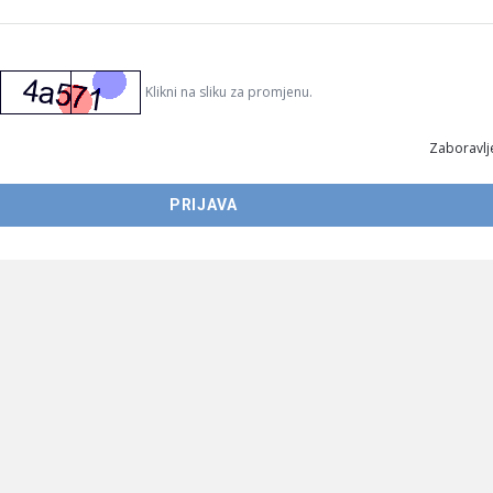
Klikni na sliku za promjenu.
Zaboravlje