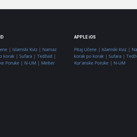
ID
APPLE iOS
čene
|
Islamski Kviz
|
Namaz
Pitaj Učene
|
Islamski Kviz
|
N
o korak
|
Sufara
|
Tedžvid
|
korak po korak
|
Sufara
|
Tedž
ke Poruke
|
N-UM
|
Minber
Kur'anske Poruke
|
N-UM