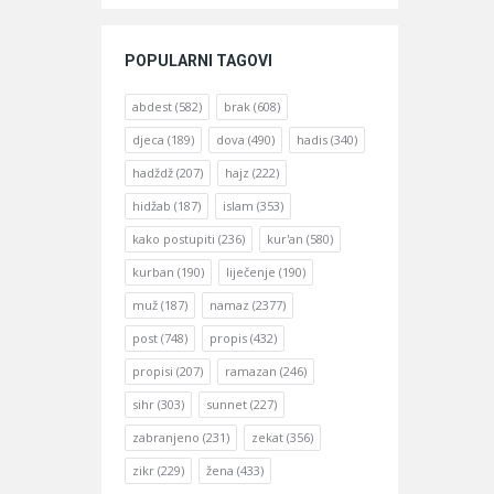
POPULARNI TAGOVI
abdest
(582)
brak
(608)
djeca
(189)
dova
(490)
hadis
(340)
hadždž
(207)
hajz
(222)
hidžab
(187)
islam
(353)
kako postupiti
(236)
kur'an
(580)
kurban
(190)
liječenje
(190)
muž
(187)
namaz
(2377)
post
(748)
propis
(432)
propisi
(207)
ramazan
(246)
sihr
(303)
sunnet
(227)
zabranjeno
(231)
zekat
(356)
zikr
(229)
žena
(433)