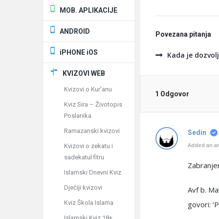
MOB. APLIKACIJE
ANDROID
Povezana pitanja
iPHONE iOS
Kada je dozvol
KVIZOVI WEB
Kvizovi o Kur'anu
1 Odgovor
Kviz Sira – Životopis
Poslanika
Ramazanski kvizovi
Sedin
Added an an
Kvizovi o zekatu i
sadekatul fitru
Zabranjen
Islamski Dnevni Kviz
Dječiji kvizovi
Avf b. Ma
Kviz Škola Islama
govori: ‘
Islamski Kviz 18+