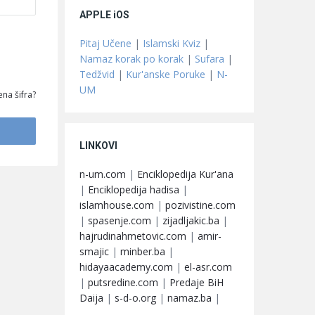
APPLE iOS
Pitaj Učene
|
Islamski Kviz
|
Namaz korak po korak
|
Sufara
|
Tedžvid
|
Kur'anske Poruke
|
N-
UM
na šifra?
LINKOVI
n-um.com
|
Enciklopedija Kur'ana
|
Enciklopedija hadisa
|
islamhouse.com
|
pozivistine.com
|
spasenje.com
|
zijadljakic.ba
|
hajrudinahmetovic.com
|
amir-
smajic
|
minber.ba
|
hidayaacademy.com
|
el-asr.com
|
putsredine.com
|
Predaje BiH
Daija
|
s-d-o.org
|
namaz.ba
|