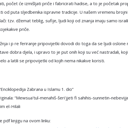
i, počet će izmišljati priče i fabricirati hadise, a to je početak pro
ti od puta sljedbenika ispravne tradicije. U našem vremenu brojni
či: tzv. džemat teblig, sufije, ljudi koji od znanja imaju samo israil
 kojekakve priče.
žnja i p re feriranje pripovijetki dovodi do toga da se ljudi oslone 
ave dobra djela, i upravo to je put onih koji su već nastradali, koji
jelo a latili se pripovijetki od kojih nema nikakve koristi.
 “Enciklopedija Zabrana u Islamu 1. dio”
iginala: “Mewsua'tul-menahiš-šeri'jjeti fi sahihis-sunnetin-nebevijje
im el-Hilali
 pdf knjigu na ovom linku: