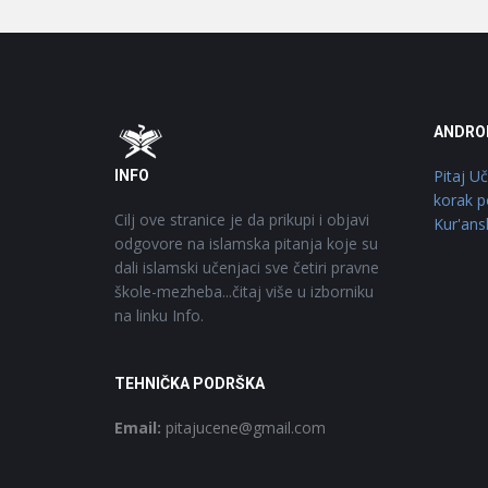
Footer
O
ANDRO
Pitaj U
INFO
korak p
Cilj ove stranice je da prikupi i objavi
Kur'ans
odgovore na islamska pitanja koje su
dali islamski učenjaci sve četiri pravne
škole-mezheba...čitaj više u izborniku
na linku Info.
TEHNIČKA PODRŠKA
Email:
pitajucene@gmail.com