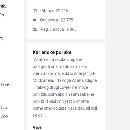
nik,
Pitanja :
22.415
eni,
Odgovora :
22.775
Reg. članova :
9.863
ve
 ‘
Članci
Kur'anske poruke
“Allah će na visoke stepene
uzdignuti one među vama koji
vjeruju i kojima je dato znanje.” (El-
Mudžadela, 11) Koga Allah uzdigne
stave,
– takvog drugi čovjek ne može
poniziti, osim ako on sam sebe ne
ponizi: “I kaži im vijest o onome
stvo
kome smo dokaze Naše dali, ali koji
se od ...
ravno
Više