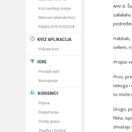
Amr b. Šu
Kviz opšteg znanja
sallallah
Milioner Islamski Kviz
podređeni
RANGLISTE KVIZOVA
Habbab, r
KVIZ APLIKACIJA
sellem, ri
Pokreni kviz
Propisi v
IGRE
Pronađi riječ
Prvo, pre
Asocijacije
nekoga i 
KORISNICI
to može o
Prijava
Drugo, p
Registracija
fikha, is
Dodaj grupu
shvataju 
Značke i bodovi