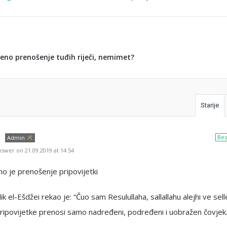
jeno prenošenje tuđih riječi, nemimet?
Starije
Bes
Admin
swer on 21.09.2019 at 14:54
o je prenošenje pripovijetki
lik el-Ešdžei rekao je: “Čuo sam Resulullaha, sallallahu alejhi ve sel
Pripovijetke prenosi samo nadređeni, podređeni i uobražen čovjek.