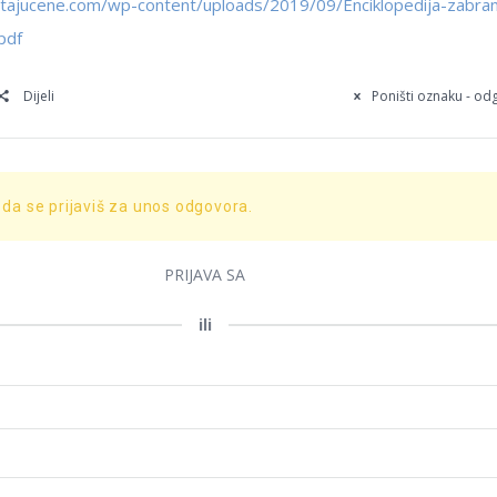
pitajucene.com/wp-content/uploads/2019/09/Enciklopedija-zabra
pdf
Dijeli
Poništi oznaku - o
 da se prijaviš za unos odgovora.
PRIJAVA SA
ili