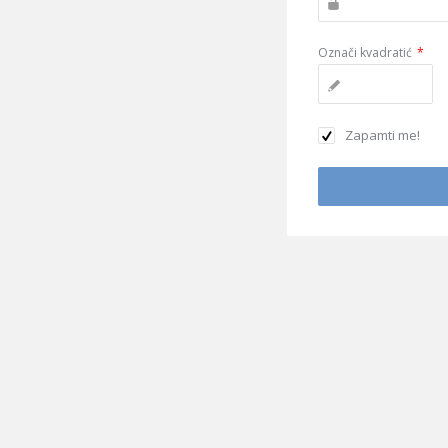
Označi kvadratić
*
Zapamti me!