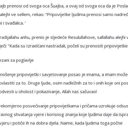
ajb prenosi od svoga oca Šuajba, a ovaj od svoga oca da je Posla
u alejhi ve sellem, rekao: “Pripovijetke ljudima prenosi samo nadređ
 i svađalica. ‘
adijallahu anhu, prenio je sljedeće Resulullahove, sallallahu alejhi 
ječi: “Kada su Izraelćani nastradali, počeli su prenositi pripovijetke.
ezani za poglavlje
nošenje pripovijetki i savjetovanje posao je imama, a imam može
ovlastiti za to. Druge ljude, osim nadležnih za to i onih koje oni po
dvesti u oholost i pokazivanje, Allah nas sačuvao!
rekomjerno posvećivanje pripovijetkama i pričama uzrokuje odsu
pravnog shvatanja vjere i korisnog znanja koje ljudima daje da isp
vjeru i potiče ih na dobra djela. Naime, kada ljudima toga počne