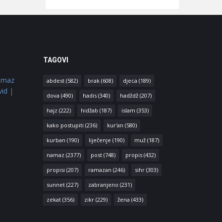
TAGOVI
amaz
abdest
(582)
brak
(608)
djeca
(189)
vid
|
dova
(490)
hadis
(340)
hadždž
(207)
hajz
(222)
hidžab
(187)
islam
(353)
kako postupiti
(236)
kur'an
(580)
kurban
(190)
liječenje
(190)
muž
(187)
namaz
(2377)
post
(748)
propis
(432)
propisi
(207)
ramazan
(246)
sihr
(303)
sunnet
(227)
zabranjeno
(231)
zekat
(356)
zikr
(229)
žena
(433)