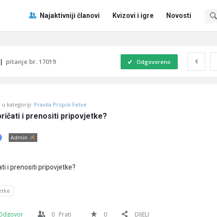
Pitaj
Pitaj
Najaktivniji članovi
Kvizovi i igre
Novosti
Učene
Učene
®
®
Navigacija
|
pitanje br. 17019
Odgovoreno
u kategoriji:
Pravila Propisi Fetve
ričati i prenositi pripovjetke?
Admin
ti i prenositi pripovjetke?
etke
Odgovor
0
Prati
0
DIJELI