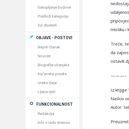
nedostajat
Sakupljanje bodove
udaljenos
Predloži kategoriju
pripovjeda
Svi studenti
mistiku i
OBJAVE - POSTOVI
Treće, te
Napiši članak
da zapost
Novosti
ostavili d
Biografije učenjaka
Kur'anske poruke
———–
Izreke daija
Iz knjige
Lijepa riječ
Naslov or
FUNKCIONALNOST
Autor: Sel
Redakcija
Preuzmite
Info o radu stranice