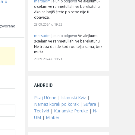
na-u-
mersadm
Ve alejkumu-
je unio odgovor
s-selam ve rahmetullahi ve berekatuhu
Ako se bojiš štete po sebe nije ti
obaveza…
28.09.2024 u 19:23
dgovoreno
mersadm
Ve alejkumu-
je unio odgovor
s-selam ve rahmetullahi ve berekatuhu
Ne treba da ide kod roditelja sama, bez
muža.…
28.09.2024 u 19:21
ANDROID
Pitaj Učene
|
Islamski Kviz
|
Namaz korak po korak
|
Sufara
|
Tedžvid
|
Kur'anske Poruke
|
N-
UM
|
Minber