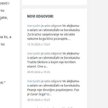
pasti i
 su
NOVI ODGOVORI
ijate,
mersadm
Ve alejkumu-
je unio odgovor
s-selam ve rahmetullahi ve berekatuhu
Za bračno savjetovanje se obratite
na to, a
nekome koga lično poznajete.…
 su
13.10.2024 u 15:25
mersadm
Ve alejkumu-
je unio odgovor
s-selam ve rahmetullahi ve berekatuhu
Tražite tiknture u kojim nije korišten
etanol. One u…
28.09.2024 u 19:26
mersadm
Ve alejkumu-
je unio odgovor
ti ”
s-selam ve rahmetullahi ve berekatuhu
Pitanje nije dovoljno pojašenjeno. Pas
je čuvar čega? U…
28.09.2024 u 19:25