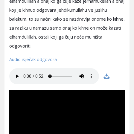
elhamdullillah a onaj ko ga čuje kaže jerhamukellah a onaj
koji je kihnuo odgovara jehdikumullahu ve juslihu
balekum, to su načini kako se nazdravlja onome ko kihne,
za razliku u namazu samo onaj ko kihne on može kazati
elhamdullillah, ostali koji ga čuju neće mu ništa
odgovoriti.
Audio isječak odgovora