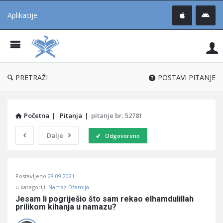
Aplikacije
Pit
Uč
®
PRETRAŽI
POSTAVI PITANJE
Početna
|
Pitanja
|
pitanje br. 52781
Dalje
Odgovoreno
Pitaj
Postavljeno
28.09.2021
Učene
u kategoriji:
Namaz Džamija
®
Jesam li pogriješio što sam rekao elhamdulillah 
prilikom kihanja u namazu?
Latest