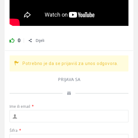
0
Dijeli
Potrebno je da se prijaviš za unos odgovora.
PRIJAVA SA
ili
Ime ili email
*
Šifra
*