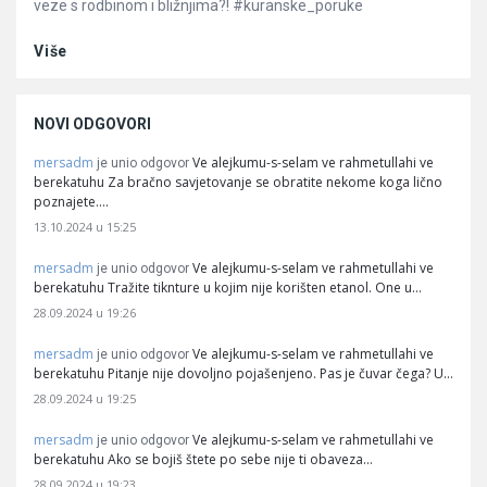
veze s rodbinom i bližnjima?! #kuranske_poruke
Više
NOVI ODGOVORI
mersadm
Ve alejkumu-s-selam ve rahmetullahi ve
je unio odgovor
berekatuhu Za bračno savjetovanje se obratite nekome koga lično
poznajete.…
13.10.2024 u 15:25
mersadm
Ve alejkumu-s-selam ve rahmetullahi ve
je unio odgovor
berekatuhu Tražite tiknture u kojim nije korišten etanol. One u…
28.09.2024 u 19:26
mersadm
Ve alejkumu-s-selam ve rahmetullahi ve
je unio odgovor
berekatuhu Pitanje nije dovoljno pojašenjeno. Pas je čuvar čega? U…
28.09.2024 u 19:25
mersadm
Ve alejkumu-s-selam ve rahmetullahi ve
je unio odgovor
berekatuhu Ako se bojiš štete po sebe nije ti obaveza…
28.09.2024 u 19:23