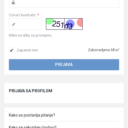
Označi kvadratić
*
Klikni na sliku za promjenu.
Zapamti me!
Zaboravljena šifra?
Sidebar
PRIJAVA SA PROFILOM
Kako se postavlja pitanje?
Kako se sakupljaju bodovi?