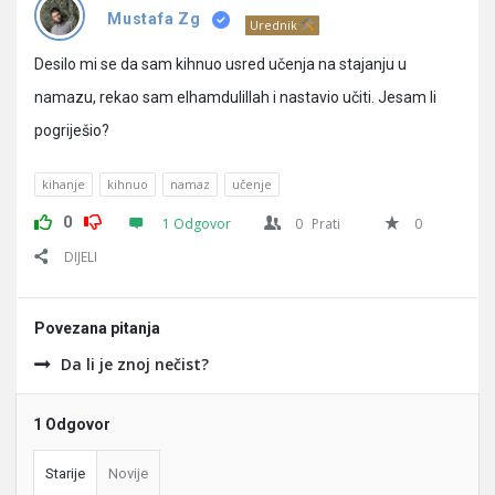
Pitanja
Mustafa Zg
Urednik
Desilo mi se da sam kihnuo usred učenja na stajanju u
namazu, rekao sam elhamdulillah i nastavio učiti. Jesam li
pogriješio?
kihanje
kihnuo
namaz
učenje
0
1 Odgovor
0
Prati
0
DIJELI
Povezana pitanja
Da li je znoj nečist?
1 Odgovor
Starije
Novije