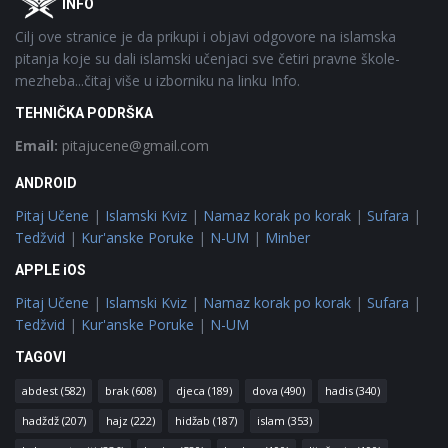
INFO
Cilj ove stranice je da prikupi i objavi odgovore na islamska
pitanja koje su dali islamski učenjaci sve četiri pravne škole-
mezheba...čitaj više u izborniku na linku Info.
TEHNIČKA PODRŠKA
Email:
pitajucene@gmail.com
ANDROID
Pitaj Učene
|
Islamski Kviz
|
Namaz korak po korak
|
Sufara
|
Tedžvid
|
Kur'anske Poruke
|
N-UM
|
Minber
APPLE iOS
Pitaj Učene
|
Islamski Kviz
|
Namaz korak po korak
|
Sufara
|
Tedžvid
|
Kur'anske Poruke
|
N-UM
TAGOVI
abdest
(582)
brak
(608)
djeca
(189)
dova
(490)
hadis
(340)
hadždž
(207)
hajz
(222)
hidžab
(187)
islam
(353)