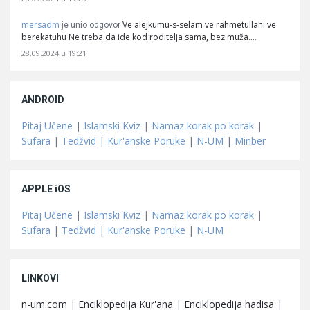
mersadm
Ve alejkumu-s-selam ve rahmetullahi ve
je unio odgovor
berekatuhu Ne treba da ide kod roditelja sama, bez muža.…
28.09.2024 u 19:21
ANDROID
Pitaj Učene
|
Islamski Kviz
|
Namaz korak po korak
|
Sufara
|
Tedžvid
|
Kur'anske Poruke
|
N-UM
|
Minber
APPLE iOS
Pitaj Učene
|
Islamski Kviz
|
Namaz korak po korak
|
Sufara
|
Tedžvid
|
Kur'anske Poruke
|
N-UM
LINKOVI
n-um.com
|
Enciklopedija Kur'ana
|
Enciklopedija hadisa
|