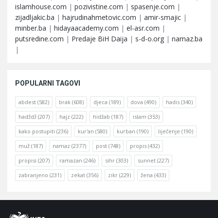
islamhouse.com
|
pozivistine.com
|
spasenje.com
|
zijadljakic.ba
|
hajrudinahmetovic.com
|
amir-smajic
|
minber.ba
|
hidayaacademy.com
|
el-asr.com
|
putsredine.com
|
Predaje BiH Daija
|
s-d-o.org
|
namaz.ba
|
POPULARNI TAGOVI
abdest
(582)
brak
(608)
djeca
(189)
dova
(490)
hadis
(340)
hadždž
(207)
hajz
(222)
hidžab
(187)
islam
(353)
kako postupiti
(236)
kur'an
(580)
kurban
(190)
liječenje
(190)
muž
(187)
namaz
(2377)
post
(748)
propis
(432)
propisi
(207)
ramazan
(246)
sihr
(303)
sunnet
(227)
zabranjeno
(231)
zekat
(356)
zikr
(229)
žena
(433)
Footer
O