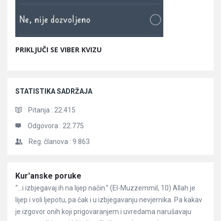
PRIKLJUČI SE VIBER KVIZU
STATISTIKA SADRŽAJA
Pitanja :
22.415
Odgovora :
22.775
Reg. članova :
9.863
Članci
Kur'anske poruke
“…i izbjegavaj ih na lijep način.” (El-Muzzemmil, 10) Allah je
lijep i voli ljepotu, pa čak i u izbjegavanju nevjernika. Pa kakav
je izgovor onih koji prigovaranjem i uvredama narušavaju