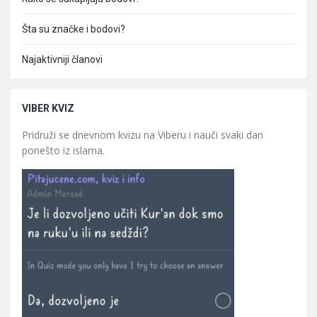
Šta su značke i bodovi?
Najaktivniji članovi
VIBER KVIZ
Pridruži se dnevnom kvizu na Viberu i nauči svaki dan
ponešto iz islama.