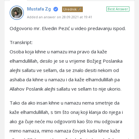
Mustafa Zg
Best Answer
Urednik
Added an answer on 28.09.2021 at 19:41
Odgovorio mr. Elvedin Pezić u video predavanju ispod.
Transkript:
Osoba koja kihne u namazu ima pravo da kaže
elhamdullillah, desilo je se u vrijeme Božjeg Poslanika
alejhi sallatu ve sellam, da se znalo desiti nekom od
ashaba da kihne u namazu i da kaže elhamdullillah pa
Allahov Poslanik alejhi sallatu ve sellam to nije ukorio.
Tako da ako insan kihne u namazu nema smetnje da
kaže elhamdullillah, s tim što onaj koji klanja do njega i
ako ga čuje neće mu odgovoriti kao što mu odgovara
mimo namaza, mimo namaza čovjek kada kihne kaže