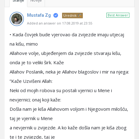
Starije
Novije
Mustafa Zg
Best Answer
Urednik
Added an answer on 17.08.2019 at 23:55
• Kada čovjek bude vjerovao da zvijezde imaju utjecaj
na kišu, mimo
Allahove volje, ubjeđenjem da zvijezde stvaraju kišu,
onda je to veliki širk. Kaže
Allahov Poslanik, neka je Allahov blagoslov i mir na njega:
”Kaže Uzvišeni Allah:
Neki od mojih robova su postali vjernici u Mene i
nevjernici; onaj koji kaže:
Došla nam je kiša Allahovom voljom i Njegovom milošću,
taj je vjernik u Mene
a nevjernik u zvijezde. A ko kaže došla nam je kiša zbog
te i te zvijezde, taj je