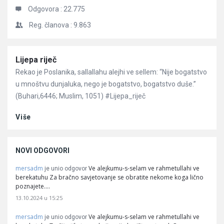
Odgovora :
22.775
Reg. članova :
9.863
Članci
Lijepa riječ
Rekao je Poslanika, sallallahu alejhi ve sellem: “Nije bogatstvo
u mnoštvu dunjaluka, nego je bogatstvo, bogatstvo duše.”
(Buhari,6446; Muslim, 1051) #Lijepa_riječ
Više
NOVI ODGOVORI
mersadm
Ve alejkumu-s-selam ve rahmetullahi ve
je unio odgovor
berekatuhu Za bračno savjetovanje se obratite nekome koga lično
poznajete.…
13.10.2024 u 15:25
mersadm
Ve alejkumu-s-selam ve rahmetullahi ve
je unio odgovor