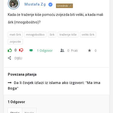
Pitanja
Mustafa Zg
Urednik
Kada će traženje kiše pomoću zvijezda biti veliki, a kada mali
širk (mnogoboštvo)?
mali širk
mnogoboštvo
širk
traženje kiše
veliki širk
zvijezde
0
1 Odgovor
0
Prati
0
DIJELI
Povezana pitanja
Da li čovjek izlazi iz islama ako izgovori: "Ma ima
Boga"
1 Odgovor