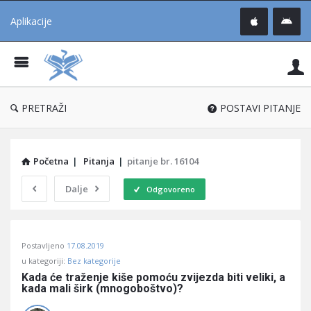
Aplikacije
Pit
Uč
®
PRETRAŽI
POSTAVI PITANJE
Početna
|
Pitanja
|
pitanje br. 16104
Dalje
Odgovoreno
Pitaj
Postavljeno
17.08.2019
Učene
u kategoriji:
Bez kategorije
®
Kada će traženje kiše pomoću zvijezda biti veliki, a 
kada mali širk (mnogoboštvo)?
Latest