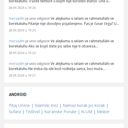
berekatuhu Tražite tiknture u kojim nije korišten etanol. One u…
28.09.2024 u 19:26
mersadm
Ve alejkumu-s-selam ve rahmetullahi ve
je unio odgovor
berekatuhu Pitanje nije dovoljno pojašenjeno. Pas je čuvar čega? U…
28.09.2024 u 19:25
mersadm
Ve alejkumu-s-selam ve rahmetullahi ve
je unio odgovor
berekatuhu Ako se bojiš štete po sebe nije ti obaveza…
28.09.2024 u 19:23
mersadm
Ve alejkumu-s-selam ve rahmetullahi ve
je unio odgovor
berekatuhu Ne treba da ide kod roditelja sama, bez muža.…
28.09.2024 u 19:21
ANDROID
Pitaj Učene
|
Islamski Kviz
|
Namaz korak po korak
|
Sufara
|
Tedžvid
|
Kur'anske Poruke
|
N-UM
|
Minber