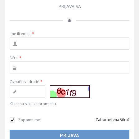
PRIJAVA SA
ili
Ime ili email
*
Šifra
*
Označi kvadratić
*
Klikni na sliku za promjenu.
Zapamti me!
Zaboravljena šifra?