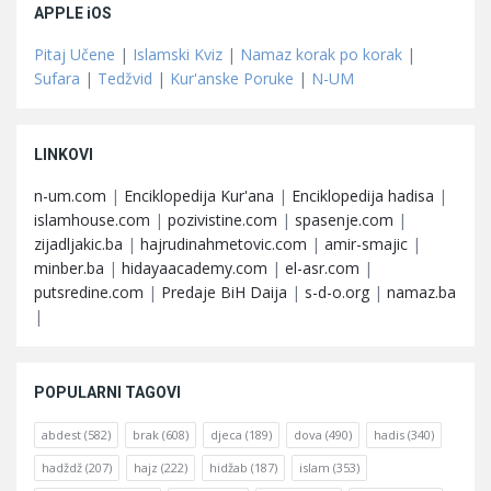
APPLE iOS
Pitaj Učene
|
Islamski Kviz
|
Namaz korak po korak
|
Sufara
|
Tedžvid
|
Kur'anske Poruke
|
N-UM
LINKOVI
n-um.com
|
Enciklopedija Kur'ana
|
Enciklopedija hadisa
|
islamhouse.com
|
pozivistine.com
|
spasenje.com
|
zijadljakic.ba
|
hajrudinahmetovic.com
|
amir-smajic
|
minber.ba
|
hidayaacademy.com
|
el-asr.com
|
putsredine.com
|
Predaje BiH Daija
|
s-d-o.org
|
namaz.ba
|
POPULARNI TAGOVI
abdest
(582)
brak
(608)
djeca
(189)
dova
(490)
hadis
(340)
hadždž
(207)
hajz
(222)
hidžab
(187)
islam
(353)