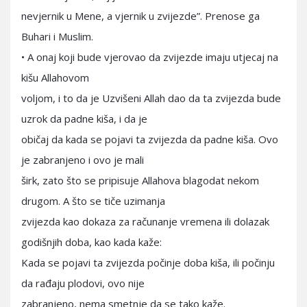
nevjernik u Mene, a vjernik u zvijezde”. Prenose ga
Buhari i Muslim.
• A onaj koji bude vjerovao da zvijezde imaju utjecaj na
kišu Allahovom
voljom, i to da je Uzvišeni Allah dao da ta zvijezda bude
uzrok da padne kiša, i da je
običaj da kada se pojavi ta zvijezda da padne kiša. Ovo
je zabranjeno i ovo je mali
širk, zato što se pripisuje Allahova blagodat nekom
drugom. A što se tiče uzimanja
zvijezda kao dokaza za računanje vremena ili dolazak
godišnjih doba, kao kada kaže:
Kada se pojavi ta zvijezda počinje doba kiša, ili počinju
da rađaju plodovi, ovo nije
zabranjeno, nema smetnje da se tako kaže.