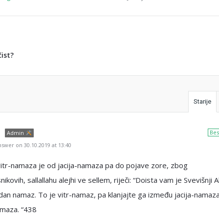
čist?
Starije
Bes
Admin
swer on 30.10.2019 at 13:40
itr-namaza je od jacija-namaza pa do pojave zore, zbog
ikovih, sallallahu alejhi ve sellem, riječi: “Doista vam je Svevišnji A
an namaz. To je vitr-namaz, pa klanjajte ga između jacija-namaza
maza. “438