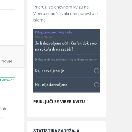
Pridruži se dnevnom kvizu na
Viberu i nauči svaki dan ponešto iz
islama.
Novije
t Answer
PRIKLJUČI SE VIBER KVIZU
llah
 i
STATISTIKA SADRŽAJA