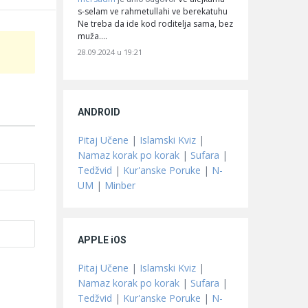
s-selam ve rahmetullahi ve berekatuhu
Ne treba da ide kod roditelja sama, bez
muža.…
28.09.2024 u 19:21
ANDROID
Pitaj Učene
|
Islamski Kviz
|
Namaz korak po korak
|
Sufara
|
Tedžvid
|
Kur'anske Poruke
|
N-
UM
|
Minber
APPLE iOS
Pitaj Učene
|
Islamski Kviz
|
Namaz korak po korak
|
Sufara
|
Tedžvid
|
Kur'anske Poruke
|
N-