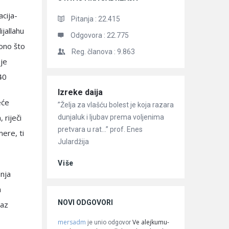
acija-
Pitanja :
22.415
ijallahu
Odgovora :
22.775
 ono što
Reg. članova :
9.863
 je
440
Članci
Izreke daija
eće
”Želja za vlašću bolest je koja razara
 riječi
dunjaluk i ljubav prema voljenima
pretvara u rat…” prof. Enes
ere, ti
Julardžija
Više
anja
a
NOVI ODGOVORI
maz
mersadm
Ve alejkumu-
je unio odgovor