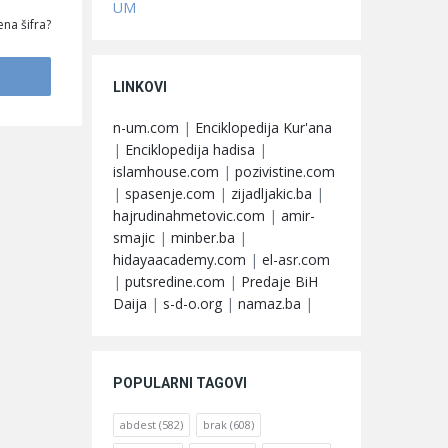
UM
na šifra?
LINKOVI
n-um.com
|
Enciklopedija Kur'ana
|
Enciklopedija hadisa
|
islamhouse.com
|
pozivistine.com
|
spasenje.com
|
zijadljakic.ba
|
hajrudinahmetovic.com
|
amir-
smajic
|
minber.ba
|
hidayaacademy.com
|
el-asr.com
|
putsredine.com
|
Predaje BiH
Daija
|
s-d-o.org
|
namaz.ba
|
POPULARNI TAGOVI
abdest
(582)
brak
(608)