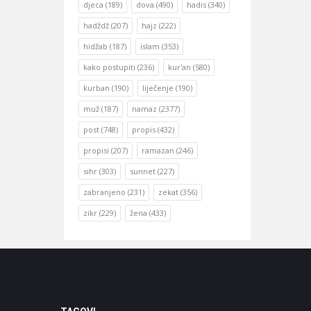
djeca
(189)
dova
(490)
hadis
(340)
hadždž
(207)
hajz
(222)
hidžab
(187)
islam
(353)
kako postupiti
(236)
kur'an
(580)
kurban
(190)
liječenje
(190)
muž
(187)
namaz
(2377)
post
(748)
propis
(432)
propisi
(207)
ramazan
(246)
sihr
(303)
sunnet
(227)
zabranjeno
(231)
zekat
(356)
zikr
(229)
žena
(433)