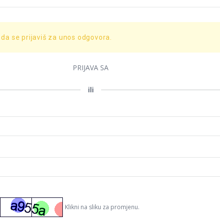
 da se prijaviš za unos odgovora.
PRIJAVA SA
ili
Klikni na sliku za promjenu.