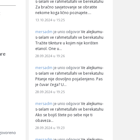
s-selam ve rahmetullahi ve berekatuhu
Za bračno savjetovanje se obratite
t
nekome koga lično poznajete.…
13.10.2024 u 15:25
mersadm
Ve alejkumu-
je unio odgovor
s-selam ve rahmetullahi ve berekatuhu
Tražite tiknture u kojim nije korišten
etanol. One u…
are
28.09.2024 u 19:26
mersadm
Ve alejkumu-
je unio odgovor
s-selam ve rahmetullahi ve berekatuhu
Pitanje nije dovoljno pojašenjeno. Pas
je čuvar čega? U…
28.09.2024 u 19:25
mersadm
Ve alejkumu-
je unio odgovor
s-selam ve rahmetullahi ve berekatuhu
Ako se bojiš štete po sebe nije ti
obaveza…
28.09.2024 u 19:23
dgovoreno
mersadm
Ve alejkumu-
je unio odgovor