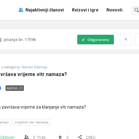
Pitaj
Pitaj
Najaktivniji članovi
Kvizovi i igre
Novosti
Učene
Učene
®
®
Navigacija
|
pitanje br. 17596
Odgovoreno
u kategoriji:
Namaz Džamija
avršava vrijeme vitr namaza?
Admin
 završava vrijeme za klanjanje vitr namaza?
namaz
vrijeme vitr namaza
Odgovor
0
Prati
0
DIJELI