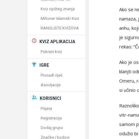
Ako se ne
Kviz opšteg znanja
namaza, j
Milioner Islamski Kviz
anhu, koji
RANGLISTE KVIZOVA
je sigurn
KVIZ APLIKACIJA
rekao: “Č
Pokreni kviz
Ako je os
IGRE
klanjti od
Pronađi riječ
Omeru, ra
Asocijacije
si učinio
KORISNICI
Raznoliko
Prijava
vitr-nama
Registracija
samom poč
Dodaj grupu
odužio bi
Značke i bodovi