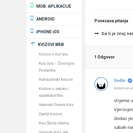
MOB. APLIKACIJE
ANDROID
Povezana pitanja
iPHONE iOS
Da li je znoj ne
KVIZOVI WEB
Kvizovi o Kur'anu
1 Odgovor
Kviz Sira – Životopis
Poslanika
Ramazanski kvizovi
Sedin
Added an an
Kvizovi o zekatu i
sadekatul fitru
Vrijeme v
Islamski Dnevni Kviz
Vjerovjesn
Dječiji kvizovi
dodao jed
Kviz Škola Islama
sabah-na
Islamski Kviz 18+