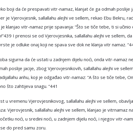
ko boji da će prespavati vitr-namaz, klanjat će ga odmah poslije j
er je Vjerovjesnik, sallallahu alejhi ve sellem, rekao Ebu Bekru, rad
 je klanjao vitr-namaz prije spavanja: “Što se tiče tebe, ti si učinio
o!”439 I prenosi se od Vjerovjesnika, sallallahu alejhi ve sellem, da
vrste je odluke onaj koji ne spava sve dok ne klanja vitr namaz. “
oba sigurna da će ustati u zadnjem dijelu noći, onda vitr-namaz n
mah poslije jacije, zbog Vjerovjesnikovih, sallallahu alejhi ve sellem,
dijallahu anhu, koji je odgađao vitr-namaz: “A što se tiče tebe, Om
 ono što zahtijeva snagu. “441
st u vremenu Vjerovjesnikovog, sallallahu alejhi ve sellem, obavlj
za: Vjerovjesnik, sallallahu alejhi ve sellem, klanjao je vitrnamaz n
etku noći, u sredini noći, u zadnjem dijelu noći, i njegov vitr-na
 se do pred samu zoru.