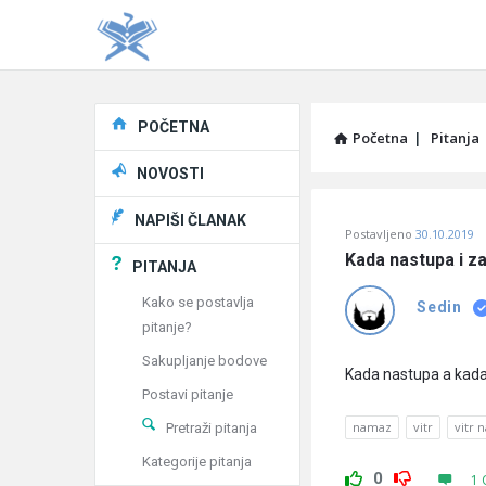
Explore
POČETNA
Početna
|
Pitanja
NOVOSTI
Pitaj
NAPIŠI ČLANAK
Postavljeno
30.10.2019
Učene
Kada nastupa i z
PITANJA
®
Kako se postavlja
Sedin
pitanje?
Latest
Sakupljanje bodove
Pitanja
Kada nastupa a kada
Postavi pitanje
namaz
vitr
vitr 
Pretraži pitanja
Kategorije pitanja
0
1 