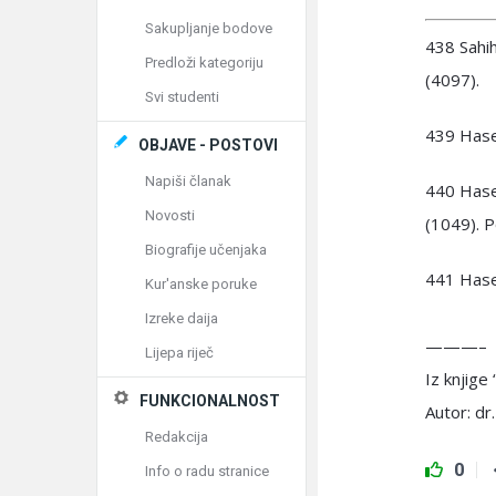
Sakupljanje bodove
438 Sahih
Predloži kategoriju
(4097).
Svi studenti
439 Hase
OBJAVE - POSTOVI
Napiši članak
440 Hasen
Novosti
(1049). P
Biografije učenjaka
441 Hase
Kur'anske poruke
Izreke daija
———–
Lijepa riječ
Iz knjig
FUNKCIONALNOST
Autor: dr.
Redakcija
0
Info o radu stranice