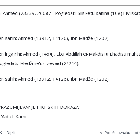
: Ahmed (23339, 26687). Pogledati: Silsi/etu sahiha (108) i fvliška
n sahih: Ahmed (13912, 14126), Ibn Madže (1202).
 li gajrihi: Ahmed (1464), Ebu Abdillah ei-Makdisi u Ehadisu muht
ogledati: fvledžme'uz-zevaid (2/244).
n sahih: Ahmed (13912, 14126), Ibn Madže (1202).
e “RAZUMIJEVANJE FIKHSKIH DOKAZA”
 ‘Aid el-Karni
Dijeli
Poništi oznaku - o