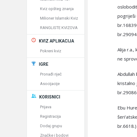
oslobodit
Kviz opšteg znanja
pogriješi
Milioner Islamski Kviz
br.16839-
RANGLISTE KVIZOVA
br.29094.
KVIZ APLIKACIJA
Alija r.a
Pokreni kviz
ne sprovo
IGRE
Abdullah 
Pronađi riječ
kristalno
Asocijacije
br.29086.
KORISNICI
Prijava
Ebu Hurej
šeri’atsk
Registracija
br.6618.)
Dodaj grupu
Značke i bodovi