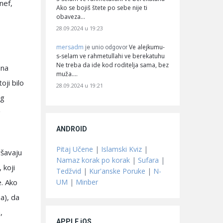
nef,
Ako se bojiš štete po sebe nije ti
obaveza…
28.09.2024 u 19:23
mersadm
Ve alejkumu-
je unio odgovor
s-selam ve rahmetullahi ve berekatuhu
Ne treba da ide kod roditelja sama, bez
 na
muža.…
oji bilo
28.09.2024 u 19:21
og
g
ANDROID
Pitaj Učene
|
Islamski Kviz
|
ršavaju
Namaz korak po korak
|
Sufara
|
 koji
Tedžvid
|
Kur'anske Poruke
|
N-
UM
|
Minber
. Ako
a), da
,
APPLE iOS