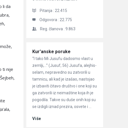
 li da
Pitanja :
22.415
Kubra,
Odgovora :
22.775
eh,
Reg. članova :
9.863
e može,
Članci
Kur'anske poruke
“I tako Mi Jusufu dadosmo vlast u
zemlji,…” (Jusuf, 56) Jusufa, alejhis-
 ti nije
selam, nepravedno su zatvorili u
 Šejbeh,
tamnicu, ali kad je izašao, nastojao
je izbaviti čitavo društvo i one koji su
ga zatvorili iz neimaštine koja ih je
pogodila. Takve su duše onih koji su
ite
se izdigli iznad prezira, osvete i ...
a’ala,
Više