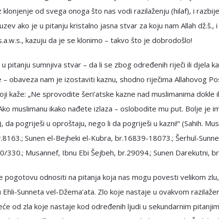
uz klonjenje od svega onoga što nas vodi razilaženju (hilaf), i razbij
zuzev ako je u pitanju kristalno jasna stvar za koju nam Allah dž.š., 
s.a.w.s., kazuju da je se klonimo – takvo što je dobrodošlo!
e u pitanju sumnjiva stvar – da li se zbog određenih riječi ili djela k
ne – obaveza nam je izostaviti kaznu, shodno riječima Allahovog Po
 koji kaže: „Ne sprovodite šeri’atske kazne nad muslimanima dokle 
ko muslimanu ikako nađete izlaza – oslobodite mu put. Bolje je 
), da pogriješi u oproštaju, nego li da pogriješi u kazni!“ (Sahih. Mu
.8163.; Sunen el-Bejheki el-Kubra, br.16839-18073.; Šerhul-Sunne
0/330.; Musannef, Ibnu Ebi Šejbeh, br.29094.; Sunen Darekutni, br
 pogotovu odnositi na pitanja koja nas mogu povesti velikom zlu, i
u Ehli-Sunneta vel-Džema’ata. Zlo koje nastaje u ovakvom razilažen
e od zla koje nastaje kod određenih ljudi u sekundarnim pitanji