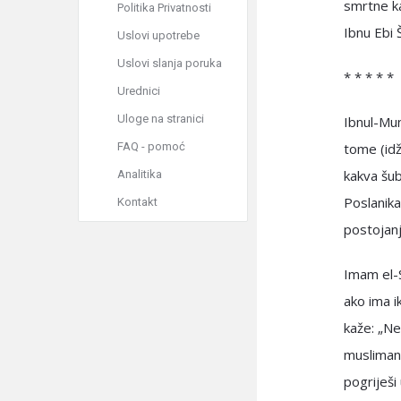
smrtne ka
Politika Privatnosti
Ibnu Ebi 
Uslovi upotrebe
Uslovi slanja poruka
* * * * *
Urednici
Uloge na stranici
Ibnul-Mun
FAQ - pomoć
tome (idž
kakva šu
Analitika
Poslanika
Kontakt
postojanj
Imam el-S
ako ima i
kaže: „Ne
muslimanu
pogriješi