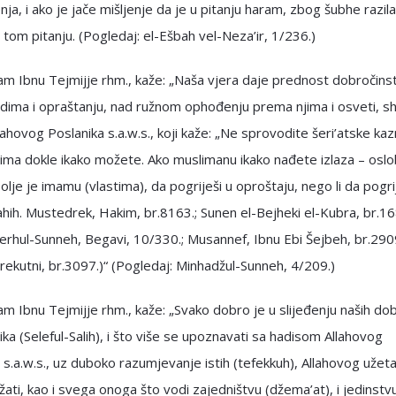
čenja, i ako je jače mišljenje da je u pitanju haram, zbog šubhe razil
tom pitanju. (Pogledaj: el-Ešbah vel-Neza’ir, 1/236.)
lam Ibnu Tejmijje rhm., kaže: „Naša vjera daje prednost dobročins
udima i opraštanju, nad ružnom ophođenju prema njima i osveti, 
lahovog Poslanika s.a.w.s., koji kaže: „Ne sprovodite šeri’atske ka
ima dokle ikako možete. Ako muslimanu ikako nađete izlaza – osl
olje je imamu (vlastima), da pogriješi u oproštaju, nego li da pogri
Sahih. Mustedrek, Hakim, br.8163.; Sunen el-Bejheki el-Kubra, br.1
erhul-Sunneh, Begavi, 10/330.; Musannef, Ibnu Ebi Šejbeh, br.290
ekutni, br.3097.)“ (Pogledaj: Minhadžul-Sunneh, 4/209.)
lam Ibnu Tejmijje rhm., kaže: „Svako dobro je u slijeđenju naših dob
ka (Seleful-Salih), i što više se upoznavati sa hadisom Allahovog
 s.a.w.s., uz duboko razumjevanje istih (tefekkuh), Allahovog užet
žati, kao i svega onoga što vodi zajedništvu (džema’at), i jedinstv