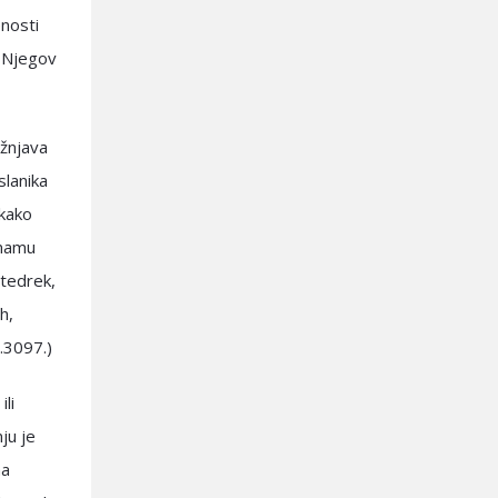
enosti
i Njegov
ažnjava
slanika
ikako
imamu
stedrek,
h,
.3097.)
li
ju je
ma