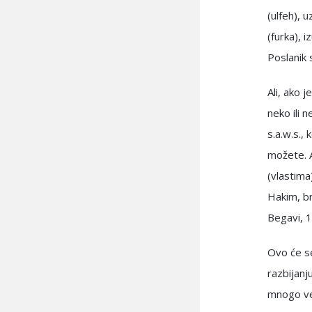
(ulfeh), 
(furka), i
Poslanik 
Ali, ako j
neko ili 
s.a.w.s.,
možete. A
(vlastima
Hakim, br
Begavi, 1
Ovo će se
razbijanj
mnogo već