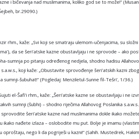
zne i bičevanja nad muslimanima, koliko god se to može!“ (Musan
Šejbeh, br.29090.)
zir rhm., kaže: „Svi koji se smatraju ulemom-učenjacima, su složni
ma’), da se šeri’atske kazne obustavljaju i ne sprovode – ako post
bha-sumnja po pitanju određenog nedjela, shodno hadisu Allahov
 s.a.w.s., koji kaže: „Obustavite sprovođenje šeri’atskih kazni zbo
a sumnji-šubuhat!“ (Pogledaj: Menziletul-Sunne fil-Tešri’, 1/36.)
ujuti el-Šafi’i rhm., kaže: „Šeri’atske kazne se obustavljaju i ne izv
kakvih sumnji (šubhi) – shodno riječima Allahovog Poslanika s.a.w.s.,
 sprovodite šeri’atske kazne nad muslimanima dokle ikako možete
 ikako nađete izlaza – oslobodite mu put. Bolje je imamu (vlastim
 u oproštaju, nego li da pogriješi u kazni!“ (Sahih. Mustedrek, Hakim