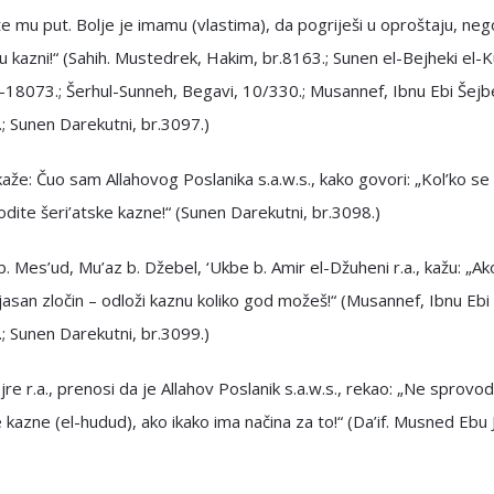
e mu put. Bolje je imamu (vlastima), da pogriješi u oproštaju, nego
 u kazni!“ (Sahih. Mustedrek, Hakim, br.8163.; Sunen el-Bejheki el-
18073.; Šerhul-Sunneh, Begavi, 10/330.; Musannef, Ibnu Ebi Šejb
; Sunen Darekutni, br.3097.)
., kaže: Čuo sam Allahovog Poslanika s.a.w.s., kako govori: „Kol’ko s
dite šeri’atske kazne!“ (Sunen Darekutni, br.3098.)
b. Mes’ud, Mu’az b. Džebel, ‘Ukbe b. Amir el-Džuheni r.a., kažu: „Ako
 jasan zločin – odloži kaznu koliko god možeš!“ (Musannef, Ibnu Ebi
; Sunen Darekutni, br.3099.)
re r.a., prenosi da je Allahov Poslanik s.a.w.s., rekao: „Ne sprovod
e kazne (el-hudud), ako ikako ima načina za to!“ (Da’if. Musned Ebu J