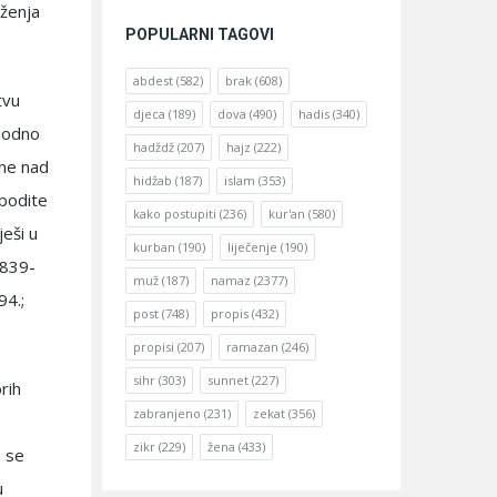
aženja
POPULARNI TAGOVI
abdest
(582)
brak
(608)
tvu
djeca
(189)
dova
(490)
hadis
(340)
shodno
hadždž
(207)
hajz
(222)
zne nad
hidžab
(187)
islam
(353)
obodite
kako postupiti
(236)
kur'an
(580)
ješi u
kurban
(190)
liječenje
(190)
6839-
muž
(187)
namaz
(2377)
94.;
post
(748)
propis
(432)
propisi
(207)
ramazan
(246)
sihr
(303)
sunnet
(227)
rih
zabranjeno
(231)
zekat
(356)
zikr
(229)
žena
(433)
a se
u