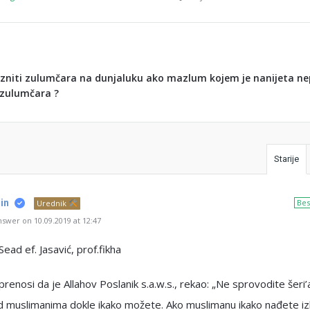
kazniti zulumčara na dunjaluku ako mazlum kojem je nanijeta n
 zulumčara ?
Starije
in
Bes
Urednik
swer on 10.09.2019 at 12:47
Sead ef. Jasavić, prof.fikha
., prenosi da je Allahov Poslanik s.a.w.s., rekao: „Ne sprovodite šeri
d muslimanima dokle ikako možete. Ako muslimanu ikako nađete iz