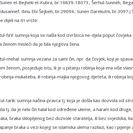
 Sunen el-Bejheki el-Kubra, br.16839-18073.; Šerhul-Sunneh, Bega
Musannef, Ibnu Ebi Šejbeh, br.29094.; Sunen Darekutni, br.3097.)
 dijeli na tri vrste:
tul-fa’il: sumnja koja se našla kod izvršioca ne-djela poput čovjeka 
 ženom misleći da je bila njegova žena.
tul-mehal: sumnja vezana za sami čin, npr. da čovjek, koji je spav
 ženom, posjeduje istu, ili je u pitanju robinja koja ima više vlasnik
 robinja-mukateba, ili robinja-majka njegovog djeteta, ili robinja ko
tul-tarik: sumnja načina-pravca tj. koja je došla kao dozvola od str
a tj. da je neki čin halal kod određene uleme, a haram kod druge
aka, braka sklopljenog bez dozvole staratelja, ili bez svjedoka, ka
apanje braka u vezi kojeg se islamska ulema razilazi, kao i pijenje 