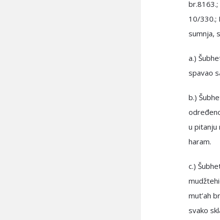
br.8163.;
10/330.; 
sumnja, se
a.) Šubhe
spavao sa
b.) Šubhe
određenom
u pitanju
haram.
c.) Šubhe
mudžtehid
mut’ah br
svako skl