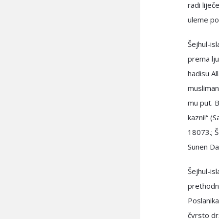
radi lije
uleme po 
Šejhul-is
prema lj
hadisu Al
musliman
mu put. B
kazni!“ (
18073.; Š
Sunen Dar
Šejhul-is
prethodni
Poslanika
čvrsto dr