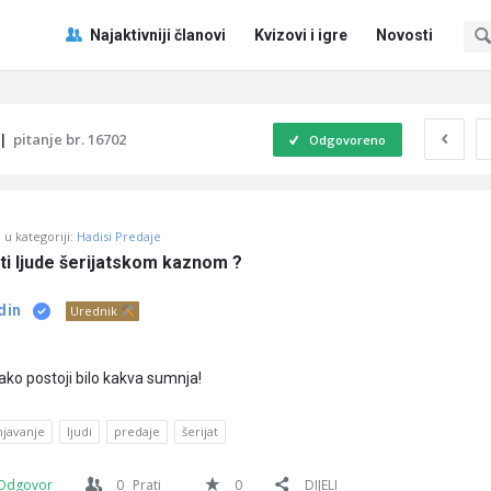
Pitaj
Pitaj
Najaktivniji članovi
Kvizovi i igre
Novosti
Učene
Učene
®
®
Navigacija
|
pitanje br. 16702
Odgovoreno
u kategoriji:
Hadisi Predaje
ti ljude šerijatskom kaznom ?
din
Urednik
ako postoji bilo kakva sumnja!
njavanje
ljudi
predaje
šerijat
Odgovor
0
Prati
0
DIJELI