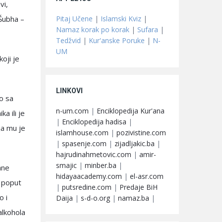
vi,
Pitaj Učene
|
Islamski Kviz
|
 Šubha –
Namaz korak po korak
|
Sufara
|
Tedžvid
|
Kur'anske Poruke
|
N-
UM
koji je
LINKOVI
ao sa
n-um.com
|
Enciklopedija Kur'ana
a ili je
|
Enciklopedija hadisa
|
ja mu je
islamhouse.com
|
pozivistine.com
|
spasenje.com
|
zijadljakic.ba
|
hajrudinahmetovic.com
|
amir-
smajic
|
minber.ba
|
ane
hidayaacademy.com
|
el-asr.com
, poput
|
putsredine.com
|
Predaje BiH
o i
Daija
|
s-d-o.org
|
namaz.ba
|
alkohola