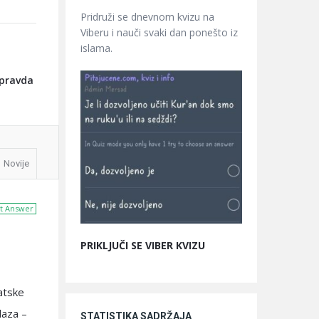
Pridruži se dnevnom kvizu na
Viberu i nauči svaki dan ponešto iz
islama.
epravda
Novije
t Answer
PRIKLJUČI SE VIBER KVIZU
’atske
laza –
STATISTIKA SADRŽAJA