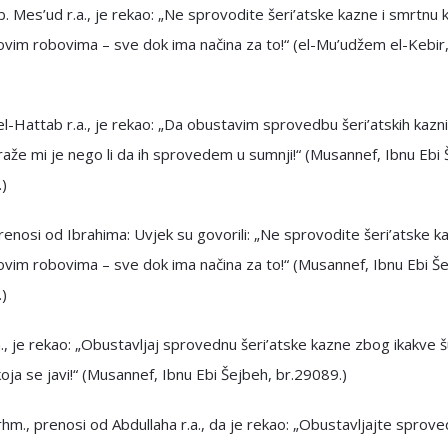
b. Mes’ud r.a., je rekao: „Ne sprovodite šeri’atske kazne i smrtnu 
ovim robovima – sve dok ima načina za to!“ (el-Mu’udžem el-Kebir
l-Hattab r.a., je rekao: „Da obustavim sprovedbu šeri’atskih kazn
raže mi je nego li da ih sprovedem u sumnji!“ (Musannef, Ibnu Ebi 
)
enosi od Ibrahima: Uvjek su govorili: „Ne sprovodite šeri’atske k
ovim robovima – sve dok ima načina za to!“ (Musannef, Ibnu Ebi Š
)
., je rekao: „Obustavljaj sprovednu šeri’atske kazne zbog ikakve 
oja se javi!“ (Musannef, Ibnu Ebi Šejbeh, br.29089.)
 rhm., prenosi od Abdullaha r.a., da je rekao: „Obustavljajte sprov