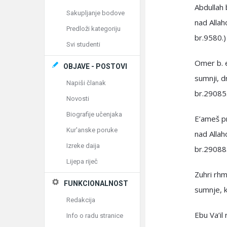
Abdullah 
Sakupljanje bodove
nad Allah
Predloži kategoriju
br.9580.)
Svi studenti
Omer b. e
OBJAVE - POSTOVI
sumnji, d
Napiši članak
br.29085.
Novosti
Biografije učenjaka
E’ameš pr
Kur'anske poruke
nad Allah
Izreke daija
br.29088.
Lijepa riječ
Zuhri rhm
FUNKCIONALNOST
sumnje, k
Redakcija
Ebu Va’il
Info o radu stranice