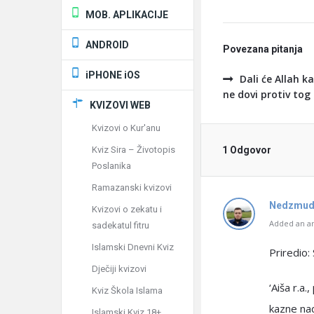
MOB. APLIKACIJE
ANDROID
Povezana pitanja
iPHONE iOS
Dali će Allah 
ne dovi protiv tog
KVIZOVI WEB
Kvizovi o Kur'anu
Kviz Sira – Životopis
1 Odgovor
Poslanika
Ramazanski kvizovi
Nedzmud
Kvizovi o zekatu i
Added an an
sadekatul fitru
Islamski Dnevni Kviz
Priredio: 
Dječiji kvizovi
‘Aiša r.a
Kviz Škola Islama
kazne na
Islamski Kviz 18+