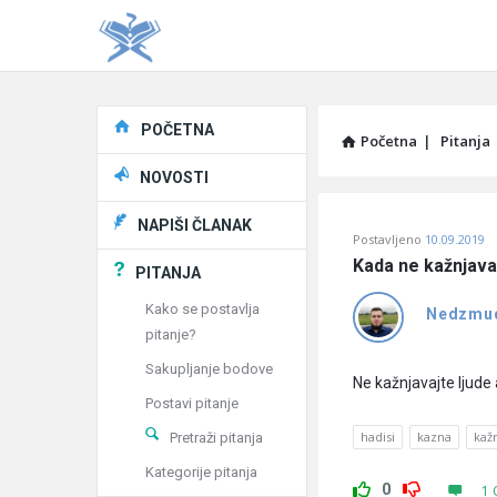
Explore
POČETNA
Početna
|
Pitanja
NOVOSTI
Pitaj
NAPIŠI ČLANAK
Postavljeno
10.09.2019
Učene
Kada ne kažnjava
PITANJA
®
Kako se postavlja
Nedzmu
pitanje?
Latest
Sakupljanje bodove
Pitanja
Ne kažnjavajte ljude 
Postavi pitanje
hadisi
kazna
kaž
Pretraži pitanja
Kategorije pitanja
0
1 