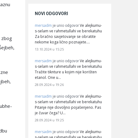
kaznu
,
NOVI ODGOVORI
mersadm
Ve alejkumu-
je unio odgovor
s-selam ve rahmetullahi ve berekatuhu
Za bračno savjetovanje se obratite
i zbog
nekome koga lično poznajete.…
Šejbeh,
13.10.2024 u 15:25
mersadm
Ve alejkumu-
je unio odgovor
s-selam ve rahmetullahi ve berekatuhu
azne
Tražite tiknture u kojim nije korišten
etanol. One u…
ejbeh,
28.09.2024 u 19:26
mersadm
Ve alejkumu-
je unio odgovor
s-selam ve rahmetullahi ve berekatuhu
šubhe-
Pitanje nije dovoljno pojašenjeno. Pas
je čuvar čega? U…
28.09.2024 u 19:25
edbu
mersadm
Ve alejkumu-
je unio odgovor
s-selam ve rahmetullahi ve berekatuhu