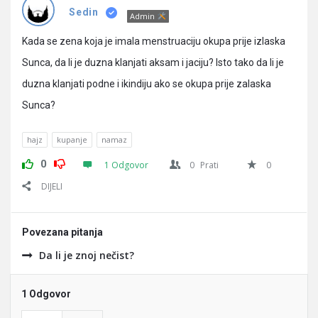
Pitanja
Sedin
Admin
Kada se zena koja je imala menstruaciju okupa prije izlaska
Sunca, da li je duzna klanjati aksam i jaciju? Isto tako da li je
duzna klanjati podne i ikindiju ako se okupa prije zalaska
Sunca?
hajz
kupanje
namaz
0
1 Odgovor
0
Prati
0
DIJELI
Povezana pitanja
Da li je znoj nečist?
1 Odgovor