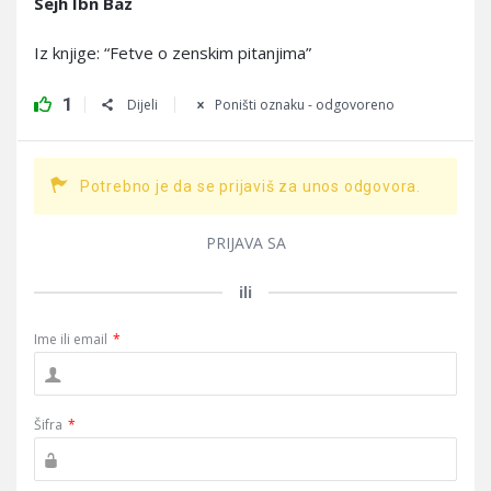
Sejh Ibn Baz
Iz knjige: “Fetve o zenskim pitanjima”
1
Dijeli
Poništi oznaku - odgovoreno
Potrebno je da se prijaviš za unos odgovora.
PRIJAVA SA
ili
Ime ili email
*
Šifra
*