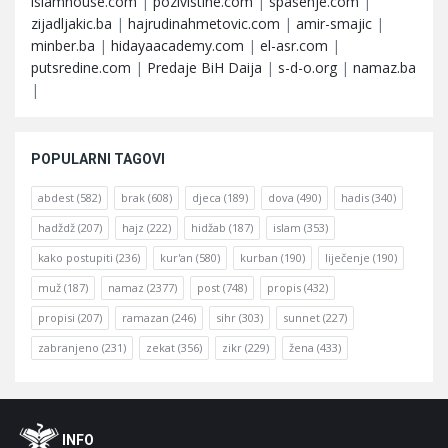
islamhouse.com
|
pozivistine.com
|
spasenje.com
|
zijadljakic.ba
|
hajrudinahmetovic.com
|
amir-smajic
|
minber.ba
|
hidayaacademy.com
|
el-asr.com
|
putsredine.com
|
Predaje BiH Daija
|
s-d-o.org
|
namaz.ba
|
POPULARNI TAGOVI
abdest
(582)
brak
(608)
djeca
(189)
dova
(490)
hadis
(340)
hadždž
(207)
hajz
(222)
hidžab
(187)
islam
(353)
kako postupiti
(236)
kur'an
(580)
kurban
(190)
liječenje
(190)
muž
(187)
namaz
(2377)
post
(748)
propis
(432)
propisi
(207)
ramazan
(246)
sihr
(303)
sunnet
(227)
zabranjeno
(231)
zekat
(356)
zikr
(229)
žena
(433)
Footer
O
INFO