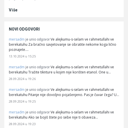
Više
NOVI ODGOVORI
mersadm
Ve alejkumu-s-selam ve rahmetullahi ve
je unio odgovor
berekatuhu Za bračno savjetovanje se obratite nekome koga lično
poznajete.…
13.10.2024 u 15:25
mersadm
Ve alejkumu-s-selam ve rahmetullahi ve
je unio odgovor
berekatuhu Tražite tiknture u kojim nije korišten etanol. One u…
28.09.2024 u 19:26
mersadm
Ve alejkumu-s-selam ve rahmetullahi ve
je unio odgovor
berekatuhu Pitanje nije dovoljno pojašenjeno. Pas je čuvar čega? U…
28.09.2024 u 19:25
mersadm
Ve alejkumu-s-selam ve rahmetullahi ve
je unio odgovor
berekatuhu Ako se bojiš štete po sebe nije ti obaveza…
28.09.2024 u 19:23