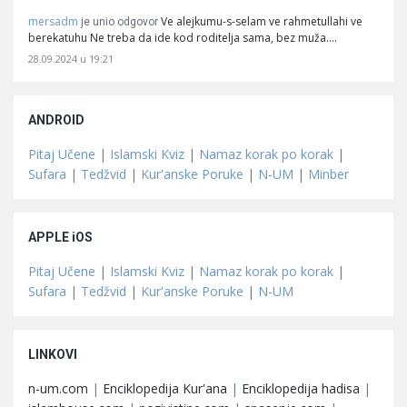
mersadm
Ve alejkumu-s-selam ve rahmetullahi ve
je unio odgovor
berekatuhu Ne treba da ide kod roditelja sama, bez muža.…
28.09.2024 u 19:21
ANDROID
Pitaj Učene
|
Islamski Kviz
|
Namaz korak po korak
|
Sufara
|
Tedžvid
|
Kur'anske Poruke
|
N-UM
|
Minber
APPLE iOS
Pitaj Učene
|
Islamski Kviz
|
Namaz korak po korak
|
Sufara
|
Tedžvid
|
Kur'anske Poruke
|
N-UM
LINKOVI
n-um.com
|
Enciklopedija Kur'ana
|
Enciklopedija hadisa
|