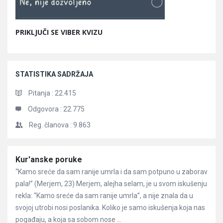
PRIKLJUČI SE VIBER KVIZU
STATISTIKA SADRŽAJA
Pitanja :
22.415
Odgovora :
22.775
Reg. članova :
9.863
Članci
Kur'anske poruke
“Kamo sreće da sam ranije umrla i da sam potpuno u zaborav
pala!” (Merjem, 23) Merjem, alejha selam, je u svom iskušenju
rekla: “Kamo sreće da sam ranije umrla”, a nije znala da u
svojoj utrobi nosi poslanika. Koliko je samo iskušenja koja nas
pogađaju, a koja sa sobom nose ...