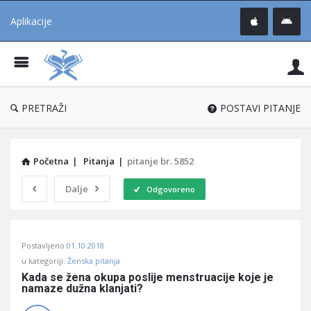
Aplikacije
Pit
Uč
®
PRETRAŽI
POSTAVI PITANJE
Početna
|
Pitanja
|
pitanje br. 5852
Dalje
Odgovoreno
Pitaj
Postavljeno
01.10.2018
Učene
u kategoriji:
Ženska pitanja
®
Kada se žena okupa poslije menstruacije koje je 
namaze dužna klanjati?
Latest