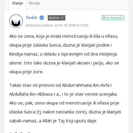
Starije
Novije
Sedin
Best Answer
Admin
Added an answer on 01.10.2018 at 15:05
Ako se zena, koja je imala menstruaciju ili bila u nifasu,
okupa prije zalaska Sunca, duzna je klanjati podne i
ikindija-namaz, u skladu s ispravnijim od dva misljenja
uleme. Isto tako duzna je klanjati aksam i jaciju, ako se
okupa prije zore.
Takav stav se prenosi od Abdurrahmana ibn-Avfa i
Abdullaha ibn-Abbasa r.a., i to je stav vecine ucenjaka.
Ako se, pak, zena okupa od menstruacije ili nifasa prije
izlaska Sunca (tj. nakon nastanka zore), duzna je klanjati
sabah-namaz, a Allah je Taj Koji uputu daje.