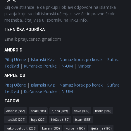
Cilj ove stranice je da prikupi i objavi odgovore na islamska
pitanja koje su dali islamski učenjaci sve četiri pravne škole-
mezheba...čitaj više u izborniku na linku Info.
TEHNIČKA PODRŠKA
Email:
pitajucene@gmail.com
ANDROID
Pitaj Učene
|
Islamski Kviz
|
Namaz korak po korak
|
Sufara
|
Tedžvid
|
Kur'anske Poruke
|
N-UM
|
Minber
APPLE iOS
Pitaj Učene
|
Islamski Kviz
|
Namaz korak po korak
|
Sufara
|
Tedžvid
|
Kur'anske Poruke
|
N-UM
TAGOVI
abdest
(582)
brak
(608)
djeca
(189)
dova
(490)
hadis
(340)
hadždž
(207)
hajz
(222)
hidžab
(187)
islam
(353)
kako postupiti
(236)
kur'an
(580)
kurban
(190)
liječenje
(190)