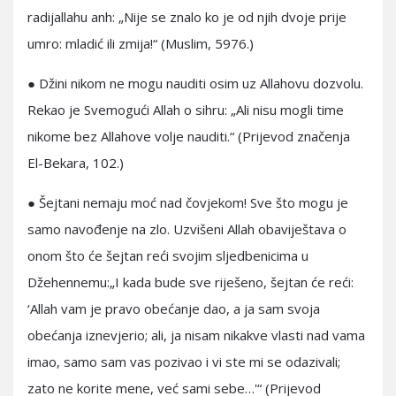
radijallahu anh: „Nije se znalo ko je od njih dvoje prije
umro: mladić ili zmija!“ (Muslim, 5976.)
● Džini nikom ne mogu nauditi osim uz Allahovu dozvolu.
Rekao je Svemogući Allah o sihru: „Ali nisu mogli time
nikome bez Allahove volje nauditi.“ (Prijevod značenja
El-Bekara, 102.)
● Šejtani nemaju moć nad čovjekom! Sve što mogu je
samo navođenje na zlo. Uzvišeni Allah obaviještava o
onom što će šejtan reći svojim sljedbenicima u
Džehennemu:„I kada bude sve riješeno, šejtan će reći:
‘Allah vam je pravo obećanje dao, a ja sam svoja
obećanja iznevjerio; ali, ja nisam nikakve vlasti nad vama
imao, samo sam vas pozivao i vi ste mi se odazivali;
zato ne korite mene, već sami sebe…'“ (Prijevod