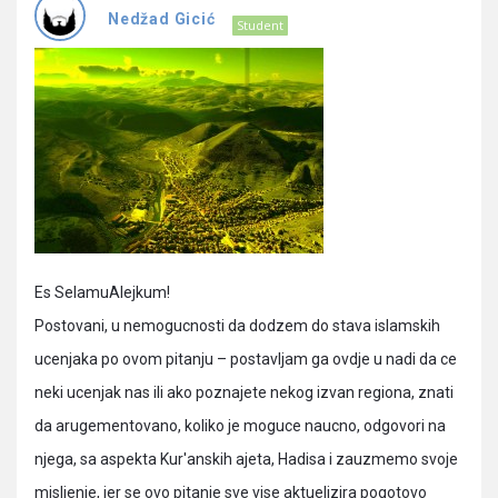
Pitanja
Nedžad Gicić
Student
Es SelamuAlejkum!
Postovani, u nemogucnosti da dodzem do stava islamskih
ucenjaka po ovom pitanju – postavljam ga ovdje u nadi da ce
neki ucenjak nas ili ako poznajete nekog izvan regiona, znati
da arugementovano, koliko je moguce naucno, odgovori na
njega, sa aspekta Kur'anskih ajeta, Hadisa i zauzmemo svoje
misljenje, jer se ovo pitanje sve vise aktuelizira pogotovo