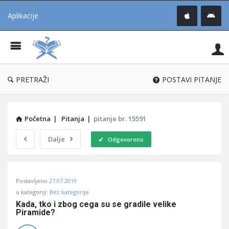
Aplikacije
Pit
Uč
®
PRETRAŽI
POSTAVI PITANJE
Početna
|
Pitanja
|
pitanje br. 15591
Dalje
Odgovoreno
Pitaj
Postavljeno
27.07.2019
Učene
u kategoriji:
Bez kategorije
®
Kada, tko i zbog cega su se gradile velike 
Piramide?
Latest