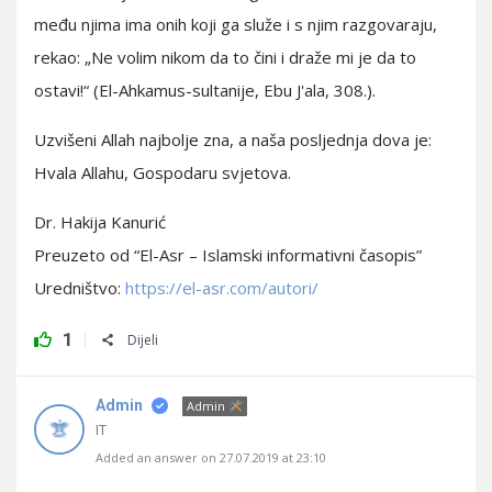
među njima ima onih koji ga služe i s njim razgovaraju,
rekao: „Ne volim nikom da to čini i draže mi je da to
ostavi!“ (El-Ahkamus-sultanije, Ebu J'ala, 308.).
Uzvišeni Allah najbolje zna, a naša posljednja dova je:
Hvala Allahu, Gospodaru svjetova.
Dr. Hakija Kanurić
Preuzeto od “El-Asr – Islamski informativni časopis”
Uredništvo:
https://el-asr.com/autori/
1
Dijeli
Admin
Admin
IT
Added an answer on 27.07.2019 at 23:10