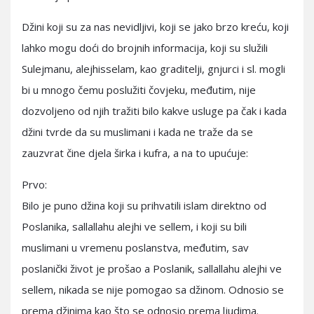
Džini koji su za nas nevidljivi, koji se jako brzo kreću, koji
lahko mogu doći do brojnih informacija, koji su služili
Sulejmanu, alejhisselam, kao graditelji, gnjurci i sl. mogli
bi u mnogo čemu poslužiti čovjeku, međutim, nije
dozvoljeno od njih tražiti bilo kakve usluge pa čak i kada
džini tvrde da su muslimani i kada ne traže da se
zauzvrat čine djela širka i kufra, a na to upućuje:
Prvo:
Bilo je puno džina koji su prihvatili islam direktno od
Poslanika, sallallahu alejhi ve sellem, i koji su bili
muslimani u vremenu poslanstva, međutim, sav
poslanički život je prošao a Poslanik, sallallahu alejhi ve
sellem, nikada se nije pomogao sa džinom. Odnosio se
prema džinima kao što se odnosio prema ljudima.