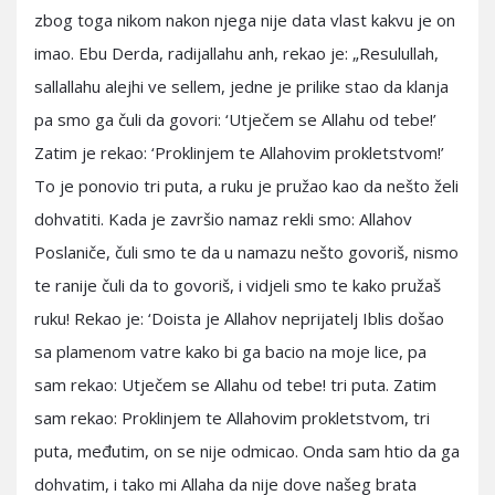
zbog toga nikom nakon njega nije data vlast kakvu je on
imao. Ebu Derda, radijallahu anh, rekao je: „Resulullah,
sallallahu alejhi ve sellem, jedne je prilike stao da klanja
pa smo ga čuli da govori: ‘Utječem se Allahu od tebe!’
Zatim je rekao: ‘Proklinjem te Allahovim prokletstvom!’
To je ponovio tri puta, a ruku je pružao kao da nešto želi
dohvatiti. Kada je završio namaz rekli smo: Allahov
Poslaniče, čuli smo te da u namazu nešto govoriš, nismo
te ranije čuli da to govoriš, i vidjeli smo te kako pružaš
ruku! Rekao je: ‘Doista je Allahov neprijatelj Iblis došao
sa plamenom vatre kako bi ga bacio na moje lice, pa
sam rekao: Utječem se Allahu od tebe! tri puta. Zatim
sam rekao: Proklinjem te Allahovim prokletstvom, tri
puta, međutim, on se nije odmicao. Onda sam htio da ga
dohvatim, i tako mi Allaha da nije dove našeg brata