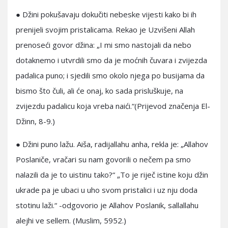
● Džini pokušavaju dokučiti nebeske vijesti kako bi ih
prenijeli svojim pristalicama. Rekao je Uzvišeni Allah
prenoseći govor džina: „I mi smo nastojali da nebo
dotaknemo i utvrdili smo da je moćnih čuvara i zvijezda
padalica puno; i sjedili smo okolo njega po busijama da
bismo što čuli, ali će onaj, ko sada prisluškuje, na
zvijezdu padalicu koja vreba naići.“(Prijevod značenja El-
Džinn, 8-9.)
● Džini puno lažu. Aiša, radijallahu anha, rekla je: „Allahov
Poslaniče, vračari su nam govorili o nečem pa smo
nalazili da je to uistinu tako?“ „To je riječ istine koju džin
ukrade pa je ubaci u uho svom pristalici i uz nju doda
stotinu laži.“ -odgovorio je Allahov Poslanik, sallallahu
alejhi ve sellem. (Muslim, 5952.)