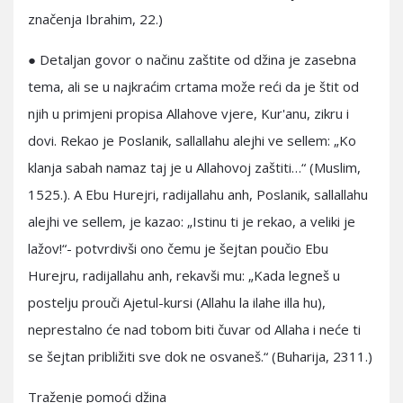
značenja Ibrahim, 22.)
● Detaljan govor o načinu zaštite od džina je zasebna
tema, ali se u najkraćim crtama može reći da je štit od
njih u primjeni propisa Allahove vjere, Kur'anu, zikru i
dovi. Rekao je Poslanik, sallallahu alejhi ve sellem: „Ko
klanja sabah namaz taj je u Allahovoj zaštiti…“ (Muslim,
1525.). A Ebu Hurejri, radijallahu anh, Poslanik, sallallahu
alejhi ve sellem, je kazao: „Istinu ti je rekao, a veliki je
lažov!“- potvrdivši ono čemu je šejtan poučio Ebu
Hurejru, radijallahu anh, rekavši mu: „Kada legneš u
postelju prouči Ajetul-kursi (Allahu la ilahe illa hu),
neprestalno će nad tobom biti čuvar od Allaha i neće ti
se šejtan približiti sve dok ne osvaneš.“ (Buharija, 2311.)
Traženje pomoći džina