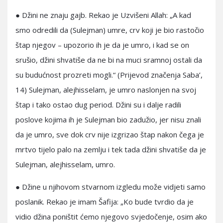
● Džini ne znaju gajb. Rekao je Uzvišeni Allah: „A kad
smo odredili da (Sulejman) umre, crv koji je bio rastočio
štap njegov – upozorio ih je da je umro, i kad se on
srušio, džini shvatiše da ne bi na muci sramnoj ostali da
su budućnost prozreti mogli.“ (Prijevod značenja Saba’,
14) Sulejman, alejhisselam, je umro naslonjen na svoj
štap i tako ostao dug period. Džini su i dalje radili
poslove kojima ih je Sulejman bio zadužio, jer nisu znali
da je umro, sve dok crv nije izgrizao štap nakon čega je
mrtvo tijelo palo na zemlju i tek tada džini shvatiše da je
Sulejman, alejhisselam, umro.
● Džine u njihovom stvarnom izgledu može vidjeti samo
poslanik. Rekao je imam Šafija: „Ko bude tvrdio da je
vidio džina poništit ćemo njegovo svjedočenje, osim ako