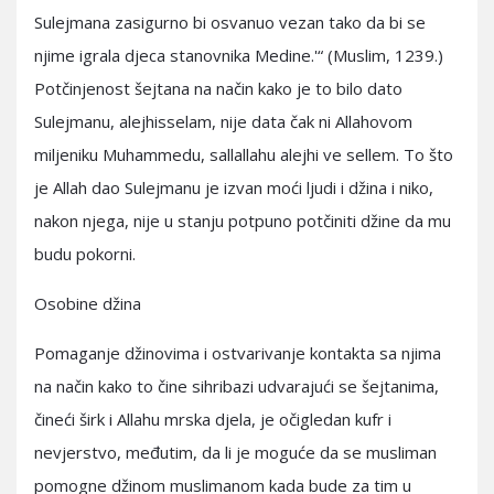
Sulejmana zasigurno bi osvanuo vezan tako da bi se
njime igrala djeca stanovnika Medine.'“ (Muslim, 1239.)
Potčinjenost šejtana na način kako je to bilo dato
Sulejmanu, alejhisselam, nije data čak ni Allahovom
miljeniku Muhammedu, sallallahu alejhi ve sellem. To što
je Allah dao Sulejmanu je izvan moći ljudi i džina i niko,
nakon njega, nije u stanju potpuno potčiniti džine da mu
budu pokorni.
Osobine džina
Pomaganje džinovima i ostvarivanje kontakta sa njima
na način kako to čine sihribazi udvarajući se šejtanima,
čineći širk i Allahu mrska djela, je očigledan kufr i
nevjerstvo, međutim, da li je moguće da se musliman
pomogne džinom muslimanom kada bude za tim u