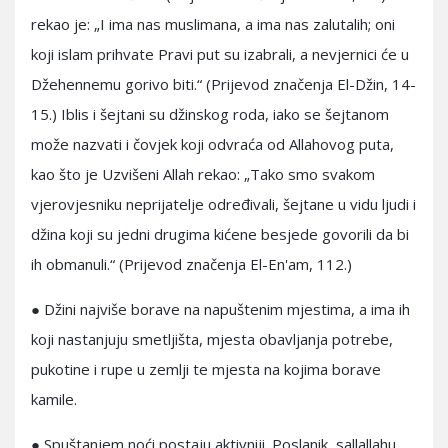
rekao je: „I ima nas muslimana, a ima nas zalutalih; oni
koji islam prihvate Pravi put su izabrali, a nevjernici će u
Džehennemu gorivo biti.“ (Prijevod značenja El-Džin, 14-
15.) Iblis i šejtani su džinskog roda, iako se šejtanom
može nazvati i čovjek koji odvraća od Allahovog puta,
kao što je Uzvišeni Allah rekao: „Tako smo svakom
vjerovjesniku neprijatelje određivali, šejtane u vidu ljudi i
džina koji su jedni drugima kićene besjede govorili da bi
ih obmanuli.“ (Prijevod značenja El-En'am, 112.)
● Džini najviše borave na napuštenim mjestima, a ima ih
koji nastanjuju smetljišta, mjesta obavljanja potrebe,
pukotine i rupe u zemlji te mjesta na kojima borave
kamile.
● Spuštanjem noći postaju aktivniji. Poslanik, sallallahu