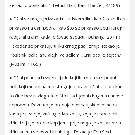
se radi o poslaniku.“ (Fethul-Bari, Ibnu Hadžer, 4/489)
● Džini se mogu prikazati u ljudskom liku, kao što se Iblis
prikazao na dan Bedra i kao što se prikazao Ebu Hurejri,
radijallahu anh, kada je čuvao sadaku. (Buharija, 2311.)
Također se prikazuju u liku crnog psa i zmija. Rekao je
Poslanik, sallallahu alejhi ve sellem: „Crni pas je šejtan.“
(Muslim, 1165.)
● Džini ponekad ezijete ljude koji ih uznemire, poput
onih koji mokre na mjestu gdje borave džini, a ponekad
to čine bez razloga, kao što i ljudi jedni drugima nanose
nepravdu. Poznata je predaja o ensarijskom mladiću
kada je u svojoj kući ugledao zmiju, koja je ustvari bila
džin, te ju je probio kopljem i prije nego je zmija umrla
džini su mu se osvetili i ubili ga. Rekao je Ebu Seid,