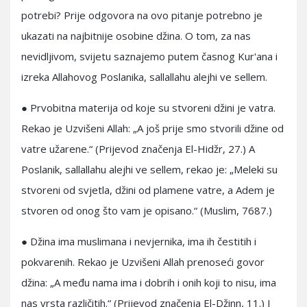
potrebi? Prije odgovora na ovo pitanje potrebno je
ukazati na najbitnije osobine džina. O tom, za nas
nevidljivom, svijetu saznajemo putem časnog Kur'ana i
izreka Allahovog Poslanika, sallallahu alejhi ve sellem.
● Prvobitna materija od koje su stvoreni džini je vatra.
Rekao je Uzvišeni Allah: „A još prije smo stvorili džine od
vatre užarene.“ (Prijevod značenja El-Hidžr, 27.) A
Poslanik, sallallahu alejhi ve sellem, rekao je: „Meleki su
stvoreni od svjetla, džini od plamene vatre, a Adem je
stvoren od onog što vam je opisano.“ (Muslim, 7687.)
● Džina ima muslimana i nevjernika, ima ih čestitih i
pokvarenih. Rekao je Uzvišeni Allah prenoseći govor
džina: „A među nama ima i dobrih i onih koji to nisu, ima
nas vrsta različitih.“ (Prijevod značenja El-Džinn, 11.) I