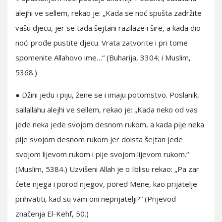
alejhi ve sellem, rekao je: „Kada se noć spušta zadržite
vašu djecu, jer se tada šejtani razilaze i šire, a kada dio
noći prođe pustite djecu. Vrata zatvorite i pri tome
spomenite Allahovo ime…“ (Buharija, 3304; i Muslim,
5368.)
● Džini jedu i piju, žene se i imaju potomstvo. Poslanik,
sallallahu alejhi ve sellem, rekao je: „Kada neko od vas
jede neka jede svojom desnom rukom, a kada pije neka
pije svojom desnom rukom jer doista šejtan jede
svojom lijevom rukom i pije svojom lijevom rukom.“
(Muslim, 5384.) Uzvišeni Allah je o Iblisu rekao: „Pa zar
ćete njega i porod njegov, pored Mene, kao prijatelje
prihvatiti, kad su vam oni neprijatelji?“ (Prijevod
značenja El-Kehf, 50.)