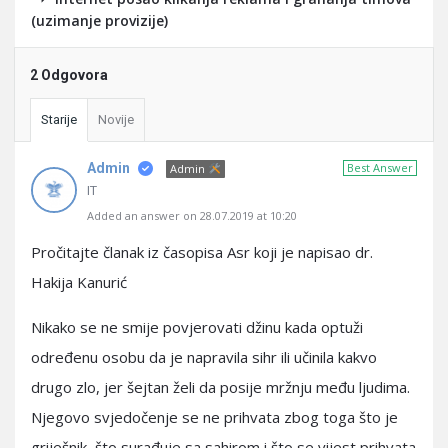
(uzimanje provizije)
2 Odgovora
Starije
Novije
Admin
Best Answer
Admin
IT
Added an answer on 28.07.2019 at 10:20
Pročitajte članak iz časopisa Asr koji je napisao dr.
Hakija Kanurić
Nikako se ne smije povjerovati džinu kada optuži
određenu osobu da je napravila sihr ili učinila kakvo
drugo zlo, jer šejtan želi da posije mržnju među ljudima.
Njegovo svjedočenje se ne prihvata zbog toga što je
griješnik, što surađuje sa sahirom i što se vijest prihvata