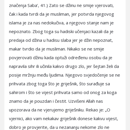
značenja Saba’, 41.) Zato se džinu ne smije vjerovati,
čak i kada tvrdi da je musliman, jer potvrda njegovog
islama je za nas nedokučiva, a njegovo stanje nam je
nepoznato. Zbog toga su hadiski učenjaci kazali da je
predaja od džina u hadisu slaba jer je džin nepoznat,
makar tvrdio da je musliman. Nikako se ne smije
povjerovati džinu kada optuži određenu osobu da je
napravila sihr ili učinila kakvo drugo zlo, jer šejtan želi da
posije mržnju među ljudima. Njegovo svjedočenje se ne
prihvata zbog toga što je griješnik, što surađuje sa
sahirom i što se vijest prihvata samo od onog za koga
znamo da je pouzdan i čestit. Uzvišeni Allah nas
upozorava da ne vjerujemo griješniku. Rekao je: „O
vjernici, ako vam nekakav griješnik donese kakvu vijest,
dobro je provjerite, da u nezananju nekome zlo ne