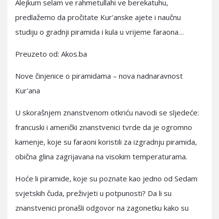
Alejkum selam ve rahmetullahi ve berekatuhu,
predlažemo da pročitate Kur'anske ajete i naučnu
studiju o gradnji piramida i kula u vrijeme faraona…
Preuzeto od: Akos.ba
Nove činjenice o piramidama – nova nadnaravnost
Kur'ana
U skorašnjem znanstvenom otkriću navodi se sljedeće:
francuski i američki znanstvenici tvrde da je ogromno
kamenje, koje su faraoni koristili za izgradnju piramida,
obična glina zagrijavana na visokim temperaturama.
Hoće li piramide, koje su poznate kao jedno od Sedam
svjetskih čuda, preživjeti u potpunosti? Da li su
znanstvenici pronašli odgovor na zagonetku kako su