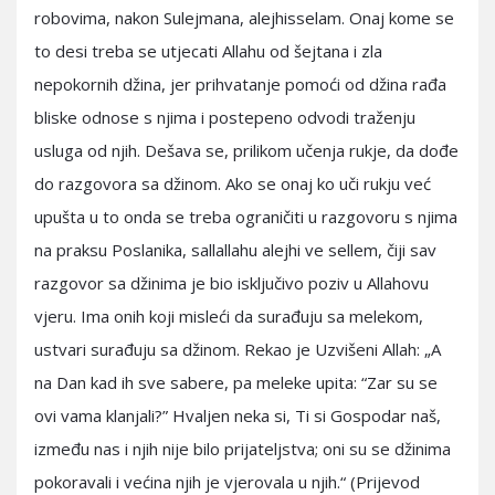
robovima, nakon Sulejmana, alejhisselam. Onaj kome se
to desi treba se utjecati Allahu od šejtana i zla
nepokornih džina, jer prihvatanje pomoći od džina rađa
bliske odnose s njima i postepeno odvodi traženju
usluga od njih. Dešava se, prilikom učenja rukje, da dođe
do razgovora sa džinom. Ako se onaj ko uči rukju već
upušta u to onda se treba ograničiti u razgovoru s njima
na praksu Poslanika, sallallahu alejhi ve sellem, čiji sav
razgovor sa džinima je bio isključivo poziv u Allahovu
vjeru. Ima onih koji misleći da surađuju sa melekom,
ustvari surađuju sa džinom. Rekao je Uzvišeni Allah: „A
na Dan kad ih sve sabere, pa meleke upita: “Zar su se
ovi vama klanjali?” Hvaljen neka si, Ti si Gospodar naš,
između nas i njih nije bilo prijateljstva; oni su se džinima
pokoravali i većina njih je vjerovala u njih.“ (Prijevod