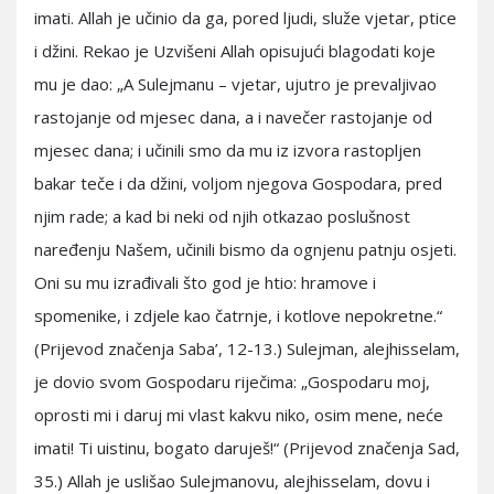
imati. Allah je učinio da ga, pored ljudi, služe vjetar, ptice
i džini. Rekao je Uzvišeni Allah opisujući blagodati koje
mu je dao: „A Sulejmanu – vjetar, ujutro je prevaljivao
rastojanje od mjesec dana, a i navečer rastojanje od
mjesec dana; i učinili smo da mu iz izvora rastopljen
bakar teče i da džini, voljom njegova Gospodara, pred
njim rade; a kad bi neki od njih otkazao poslušnost
naređenju Našem, učinili bismo da ognjenu patnju osjeti.
Oni su mu izrađivali što god je htio: hramove i
spomenike, i zdjele kao čatrnje, i kotlove nepokretne.“
(Prijevod značenja Saba’, 12-13.) Sulejman, alejhisselam,
je dovio svom Gospodaru riječima: „Gospodaru moj,
oprosti mi i daruj mi vlast kakvu niko, osim mene, neće
imati! Ti uistinu, bogato daruješ!“ (Prijevod značenja Sad,
35.) Allah je uslišao Sulejmanovu, alejhisselam, dovu i