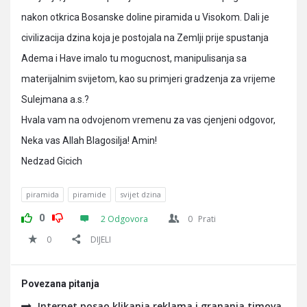
nakon otkrica Bosanske doline piramida u Visokom. Dali je
civilizacija dzina koja je postojala na Zemlji prije spustanja
Adema i Have imalo tu mogucnost, manipulisanja sa
materijalnim svijetom, kao su primjeri gradzenja za vrijeme
Sulejmana a.s.?
Hvala vam na odvojenom vremenu za vas cjenjeni odgovor,
Neka vas Allah Blagosilja! Amin!
Nedzad Gicich
piramida
piramide
svijet dzina
0
2 Odgovora
0
Prati
0
DIJELI
Povezana pitanja
Internet posao klikanja reklama i grananja timova