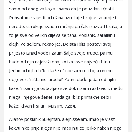
samo od onog za koga znamo da je pouzdan i čestit.
Prihvatanje vijesti od džina uzrokuje brojne smutnje i
nerede, uzrokuje svađu i mržnju pa čak i razvod braka, a
to je sve od velikih ciljeva šejtana. Poslanik, sallallahu
alejhi ve sellem, rekao je: „Doista Iblis postavi svoj
prijesto iznad vode i zatim šalje svoje trupe, pa mu
bude od njih najdraži onaj ko izazove najveću fitnu.
Jedan od njih dođe i kaže učinio sam to i to, a on mu
odgovori: ‘ništa nisi uradio!’ Zatim dođe jedan od njih i
kaže: ‘nisam ga ostavljao sve dok nisam rastavio između
njega i njegove žene!’ Tada ga Iblis primakne sebi i
kaže:’ divan li si ti!“ (Muslim, 7284.)
Allahov poslanik Sulejman, alejhisselam, imao je vlast
kakvu niko prije njega nije imao niti će je iko nakon njega