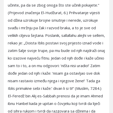
učinite, pa da se zbog onoga što ste učinili pokajete.“
(Prijevod značenja El-Hudžurat, 6.) Prihvatanje vijesti
od džina uzrokuje brojne smutnje i nerede, uzrokuje
svađu i mržnju pa čak i razvod braka, a to je sve od
velikih ciljeva šejtana. Poslanik, sallallahu alejhi ve sellem,
rekao je: „Doista Iblis postavi svoj prijesto iznad vode i
zatim šalje svoje trupe, pa mu bude od njih najdraži onaj
ko izazove najveću fitnu. Jedan od njih dođe i kaže učinio
sam to i to, a on mu odgovori: ‘ništa nisi uradio!’ Zatim
dođe jedan od njih i kaže: ‘nisam ga ostavljao sve dok
nisam rastavio između njega i njegove žene!’ Tada ga
Iblis primakne sebi i kaže:’ divan li si ti!“ (Muslim, 7284.)
El-Feredž bin Alij es-Sabbah prenosi da je imam Ahmed
ibnu Hanbel kada je upitan o čovjeku koji tvrdi da liječi
od sihra rukjom i tvrdi da razgovara sa džinima i da