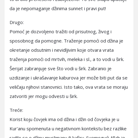
da je nepomaganje džinima sunnet i pravi put!
Drugo:
Pomoć je dozvoljeno tražiti od prisutnog, živog i
sposobnog da pomogne. Traženje pomoći od džina je
okretanje odsutnim i nevidljivim koje otvara vrata
traženja pomoći od mrtvih, meleka i sl., a to vodi u širk.
Šerijat zabranjuje sve što vodi u širk. Zabranio je
uzdizanje i ukrašavanje kaburova jer može biti put da se
veličaju njihovi stanovnici. Isto tako, ova vrata se moraju
zatvoriti jer mogu odvesti u širk.
Treće:
Korist koju čovjek ima od džina i džin od čovjeka je u
Kur'anu spomenuta u negativnom kontekstu bez razlike
radilo se o džinu muslimanu ili kafiru. Svemogući Allah je