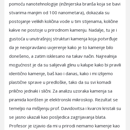
pomoću nanotehnologije (inžinjerska branša koja se bavi
stvarima manjim od 100 nanometara), dokazala su
postojanje velikih količina vode u tim stijenama, količine
kakve ne postoje u prirodnom kamenju. Nadalje, tu je i
gustoća u unutrašnjoj strukturi kamenja koja potvrđuje
da je neopravdano uvjerenje kako je to kamenje bilo
donešeno, a zatim isklesano na takav način. Najrealnija
mogućnost je da su salijevali glinu u kalupe kako bi pravili
identično kamenje, baš kao i danas, kako i mi izlijemo
plastične sprave u predloške, tako da su svi komadi
prilično jednaki i slični. Za analizu uzoraka kamenja sa
piramida korišten je elektronski mikroskop. Rezultat se
temeljio na mišljenju prof. Davidovitsa i kvarcni kristali su
se jasno ukazali kao posljedica zagrijavanja blata.
Profesor je izjavio da mi u prirodi nemamo kamenje kao