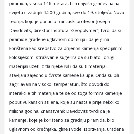
piramida, visoka 146 metara, bila najviša građevina na
svijetu u zadnjih 4.500 godina, sve do 19. stoljeća. Nova
teorija, koju je ponudio francuski profesor Joseph
Davidovits, direktor Instituta ”Geopolymer”, tvrdi da su
piramide građene uglavnom od mulja i da je glina
korištena kao sredstvo za prijenos kamenja specijalnim
kolosijekom.Istraživanje sugerira da su blato i drugi
materijali uzeti iz tla rijeke Nil i da su ti materijali
stavljani zajedno u čvrste kamene kalupe. Onda su bili
zagrijavani na visokoj temperaturi, što dovodi do
interakcije tih materijala te se od toga formira kamenje
poput vulkanskih stijena, koje su nastale prije nekoliko
miliona godina. Znanstvenik Davidovits tvrdi da je
kamenje, koje je korišteno za gradnju piramida, bilo
uglavnom od krečnjaka, gline i vode. Ispitivanja, urađena