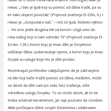
rekao: „I bilo je ljudi koji su pomoć od džina tražili, pa su
im tako obijest povećali;“ (Prijevod značenja El-Džin, 6.) I
rekao je: „Gospodaru naš,” – reći će ljudi, štićenici njihovi
– “mi smo jedni drugima bili od koristi i stigli smo do
roka našeg koji si nam odredio Ti!” (Prijevod značenja El-
En'am, 128.) Korist koju je imao džin je čovjekovo
veličanje džina i pokoravanje njemu, a korist koju je imao
čovjek su usluge koje mu je džin pružao.
Rezimirajući prethodno zaključujemo da je zabranjeno
na bilo koji način tražiti pomoć od džina, međutim, može
se desiti da džin sam po sebi, bez traženja, učini
određenu uslugu čovjeku. To se može desiti, ali to ne
treba smatrati kerametom, jer nije poznato da Uzvišeni
Allah potčinjava džine svojim štićenicima i odabranim