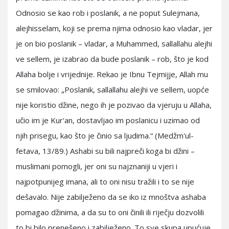
Odnosio se kao rob i poslanik, a ne poput Sulejmana,
alejhisselam, koji se prema njima odnosio kao vladar, jer
je on bio poslanik – vladar, a Muhammed, sallallahu alejhi
ve sellem, je izabrao da bude poslanik – rob, što je kod
Allaha bolje i vrijednije. Rekao je Ibnu Tejmijje, Allah mu
se smilovao: „Poslanik, sallallahu alejhi ve sellem, uopće
nije koristio džine, nego ih je pozivao da vjeruju u Allaha,
učio im je Kur'an, dostavljao im poslanicu i uzimao od
njih prisegu, kao što je činio sa ljudima.“ (Medžm'ul-
fetava, 13/89.) Ashabi su bili najpreči koga bi džini –
muslimani pomogli, jer oni su najznaniji u vjeri i
najpotpunijeg imana, ali to oni nisu tražili i to se nije
dešavalo. Nije zabilježeno da se iko iz mnoštva ashaba
pomagao džinima, a da su to oni činili ili riječju dozvolili
to bi bilo prenešeno i zabilježeno. To sve skupa upućuje