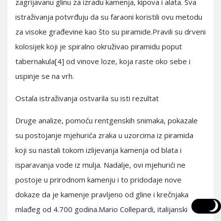
zagrijavanu glinu za izradu kamenja, kipova i alata. Sva
istraživanja potvrđuju da su faraoni koristili ovu metodu
za visoke građevine kao što su piramide.Pravili su drveni
kolosijek koji je spiralno okruživao piramidu poput
tabernakula[4] od vinove loze, koja raste oko sebe i
uspinje se na vrh.
Ostala istraživanja ostvarila su isti rezultat
Druge analize, pomoću rentgenskih snimaka, pokazale
su postojanje mjehurića zraka u uzorcima iz piramida
koji su nastali tokom izlijevanja kamenja od blata i
isparavanja vode iz mulja. Nadalje, ovi mjehurići ne
postoje u prirodnom kamenju i to pridodaje nove
dokaze da je kamenje pravljeno od gline i krečnjaka
mlađeg od 4.700 godina.Mario Collepardi, italijanski