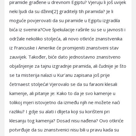
piramide građene u drevnom Egiptu? Vjeruju li još uvijek
neki ljudi da su džinni[2] graditelji tih piramida? Je li
moguće povjerovati da su piramide u Egiptu izgradila
bića iz svemira?Ove špekulacije raširile su se u javnosti i
održale nekoliko stoljeća, ali novo otkriće znanstvenika
iz Francuske i Amerike će promijeniti znanstveni stav
zauvijek. Također, biće dato jednostavno znanstveno
objašnjenje za tajnu izgradnje piramida, ali čudnije je što
se ta misterija nalazi u Kur'anu zapisana još prije
četrnaest stoljeća! Vjerovalo se da su faraoni klesali
kamenje, ali pitanje je: Kako to da je svo kamenje u
tolikoj mjeri istovjetno da između njih ne možete naći
razliku? I gdje su alati i dlijeta koji su korišteni pri
klesanju tog kamenja? Dosad nisu nađena? Ovo otkriće
potvrđuje da su znanstvenici nisu bili u pravu kada su