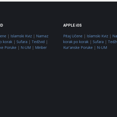
ID
APPLE iOS
čene
|
Islamski Kviz
|
Namaz
Pitaj Učene
|
Islamski Kviz
|
N
o korak
|
Sufara
|
Tedžvid
|
korak po korak
|
Sufara
|
Tedž
ke Poruke
|
N-UM
|
Minber
Kur'anske Poruke
|
N-UM