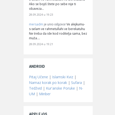
Ako se bojiš štete po sebe nije ti
obaveza…
28.09.2024 u 19:23
mersadm
Ve alejkumu-
je unio odgovor
s-selam ve rahmetullahi ve berekatuhu
Ne treba da ide kod roditelja sama, bez
muža.…
28.09.2024 u 19:21
ANDROID
Pitaj Učene
|
Islamski Kviz
|
Namaz korak po korak
|
Sufara
|
Tedžvid
|
Kur'anske Poruke
|
N-
UM
|
Minber
APPLE iOS