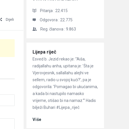
Pitanja :
22.415
Dijeli
Odgovora :
22.775
Reg. članova :
9.863
Članci
Lijepa riječ
Esved b. Jezid rekao je: ”Aiša,
radijallahu anha, upitana je: ’Šta je
Vjerovjesnik, sallallahu alejhi ve
sellem, radio u svojoj kući?’, pa je
odgovorila: ’Pomagao bi ukućanima,
a kada bi nastupilo namasko
vrijeme, otišao bi na namaz.’” Hadis
bilježi Buhari #Lijepa_riječ
Više