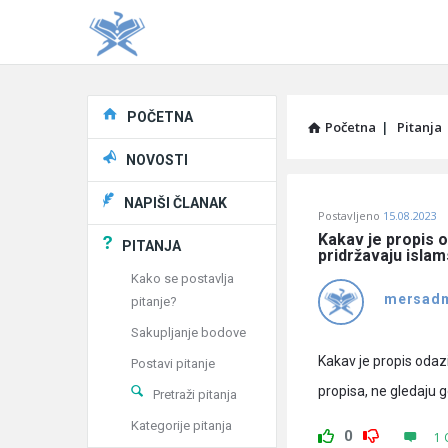
Explore
POČETNA
Početna
|
Pitanja
NOVOSTI
Pitaj
NAPIŠI ČLANAK
Postavljeno
15.08.2023
Učene
Kakav je propis o
PITANJA
pridržavaju islam
®
Kako se postavlja
mersad
pitanje?
Latest
Sakupljanje bodove
Pitanja
Kakav je propis odazi
Postavi pitanje
propisa, ne gledaju gd
Pretraži pitanja
Kategorije pitanja
0
1 