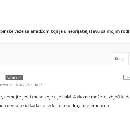
binske veze sa amidžom koji je u neprijateljstavu sa mojim rodi
Starije
m
Bes
Admin
swer on 15.08.2023 at 18:08
, nemojte jesti meso koje nije halal. A ako ne možete izbjeći kad
da nemojte ići kada se jede. Idite u drugim vremenima.