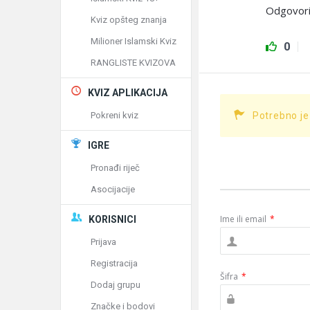
Odgovorio
Kviz opšteg znanja
Milioner Islamski Kviz
0
RANGLISTE KVIZOVA
KVIZ APLIKACIJA
Pokreni kviz
Potrebno je
IGRE
Pronađi riječ
Asocijacije
Ime ili email
*
KORISNICI
Prijava
Registracija
Šifra
*
Dodaj grupu
Značke i bodovi