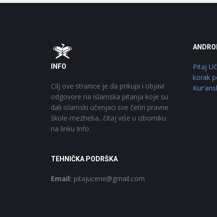
Footer
O
ANDRO
Pitaj U
INFO
korak p
Cilj ove stranice je da prikupi i objavi
Kur'ans
odgovore na islamska pitanja koje su
dali islamski učenjaci sve četiri pravne
škole-mezheba...čitaj više u izborniku
na linku Info.
TEHNIČKA PODRŠKA
Email:
pitajucene@gmail.com