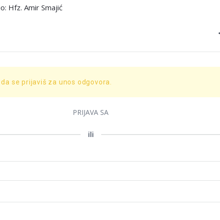
: Hfz. Amir Smajić
 da se prijaviš za unos odgovora.
PRIJAVA SA
ili