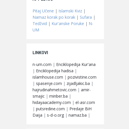
Pitaj Učene
|
Islamski Kviz
|
Namaz korak po korak
|
Sufara
|
Tedžvid
|
Kur'anske Poruke
|
N-
UM
LINKOVI
n-um.com
|
Enciklopedija Kur'ana
|
Enciklopedija hadisa
|
islamhouse.com
|
pozivistine.com
|
spasenje.com
|
zijadljakic.ba
|
hajrudinahmetovic.com
|
amir-
smajic
|
minber.ba
|
hidayaacademy.com
|
el-asr.com
|
putsredine.com
|
Predaje BiH
Daija
|
s-d-o.org
|
namaz.ba
|