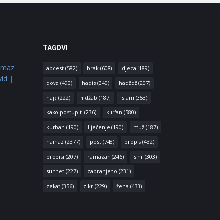
TAGOVI
amaz
abdest
(582)
brak
(608)
djeca
(189)
vid
|
dova
(490)
hadis
(340)
hadždž
(207)
hajz
(222)
hidžab
(187)
islam
(353)
kako postupiti
(236)
kur'an
(580)
kurban
(190)
liječenje
(190)
muž
(187)
namaz
(2377)
post
(748)
propis
(432)
propisi
(207)
ramazan
(246)
sihr
(303)
sunnet
(227)
zabranjeno
(231)
zekat
(356)
zikr
(229)
žena
(433)