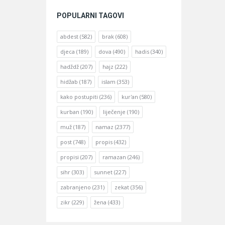
POPULARNI TAGOVI
abdest
(582)
brak
(608)
djeca
(189)
dova
(490)
hadis
(340)
hadždž
(207)
hajz
(222)
hidžab
(187)
islam
(353)
kako postupiti
(236)
kur'an
(580)
kurban
(190)
liječenje
(190)
muž
(187)
namaz
(2377)
post
(748)
propis
(432)
propisi
(207)
ramazan
(246)
sihr
(303)
sunnet
(227)
zabranjeno
(231)
zekat
(356)
zikr
(229)
žena
(433)