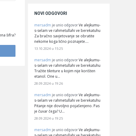
NOVI ODGOVORI
mersadm
Ve alejkumu-
je unio odgovor
s-selam ve rahmetullahi ve berekatuhu
na šifra?
Za bračno savjetovanje se obratite
nekome koga lično poznajete.…
13.10.2024 u 15:25
mersadm
Ve alejkumu-
je unio odgovor
s-selam ve rahmetullahi ve berekatuhu
Tražite tiknture u kojim nije korišten
etanol. One u…
28.09.2024 u 19:26
mersadm
Ve alejkumu-
je unio odgovor
s-selam ve rahmetullahi ve berekatuhu
Pitanje nije dovoljno pojašenjeno. Pas
je čuvar čega? U…
28.09.2024 u 19:25
mersadm
Ve alejkumu-
je unio odgovor
s-selam ve rahmetullahi ve berekatuhu