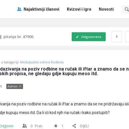
Pitaj
Pitaj
Najaktivniji članovi
Kvizovi i igre
Novosti
Učene
Učene
®
®
Navigacija
|
pitanje br. 87906
Odgovoreno
u kategoriji:
Međuljudski odnosi Rodbina
dazivanja na poziv rodbine na ručak ili iftar a znamo da se n
skih propisa, ne gledaju gdje kupuju meso itd.
m
Admin
vanja na poziv rodbine na ručak ili iftar a znamo da se ne pridržavaju i
je kupuju meso itd. Da li ići kod njih na ručak i kako postupiti?
Odgovor
0
Prati
1
DIJELI