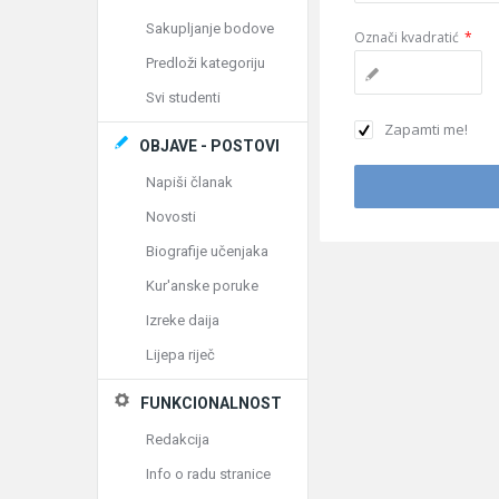
Sakupljanje bodove
Označi kvadratić
*
Predloži kategoriju
Svi studenti
Zapamti me!
OBJAVE - POSTOVI
Napiši članak
Novosti
Biografije učenjaka
Kur'anske poruke
Izreke daija
Lijepa riječ
FUNKCIONALNOST
Redakcija
Info o radu stranice