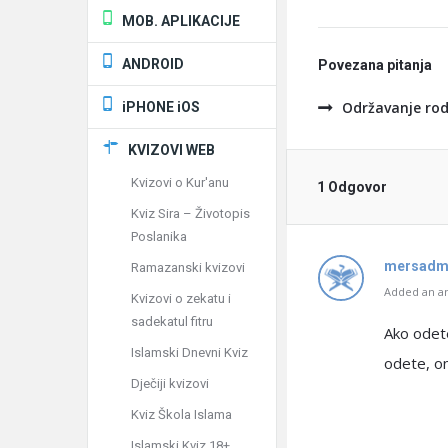
MOB. APLIKACIJE
ANDROID
Povezana pitanja
Održavanje rod
iPHONE iOS
KVIZOVI WEB
Kvizovi o Kur'anu
1 Odgovor
Kviz Sira – Životopis
Poslanika
mersad
Ramazanski kvizovi
Added an an
Kvizovi o zekatu i
sadekatul fitru
Ako odete
Islamski Dnevni Kviz
odete, on
Dječiji kvizovi
Kviz Škola Islama
Islamski Kviz 18+