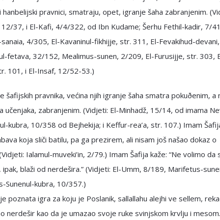
 i hanbelijski pravnici, smatraju, opet, igranje šaha zabranjenim. (Vid
 12/37, i El-Kafi, 4/4/322, od Ibn Kudame; Šerhu Fethil-kadir, 7/4
anaia, 4/305, El-Kavaninul-fikhijje, str. 311, El-Fevakihud-devani
-fetava, 32/152, Mealimus-sunen, 2/209, El-Furusijje, str. 303, E
r. 101, i El-Insaf, 12/52-53.)
če šafijskih pravnika, većina njih igranje šaha smatra pokuðenim, a 
a učenjaka, zabranjenim. (Vidjeti: El-Minhadž, 15/14, od imama Ne
l-kubra, 10/358 od Bejhekija; i Keffur-rea’a, str. 107.) Imam Šafij
abava koja sliči batilu, pa ga prezirem, ali nisam još našao dokaz o
 (Vidjeti: Ialamul-muveki’in, 2/79.) Imam Šafija kaže: “Ne volimo da 
je, ipak, blaži od nerdešira.” (Vidjeti: El-Umm, 8/189, Marifetus-sune
s-Sunenul-kubra, 10/357.)
je poznata igra za koju je Poslanik, sallallahu alejhi ve sellem, rek
o nerdešir kao da je umazao svoje ruke svinjskom krvlju i mesom.