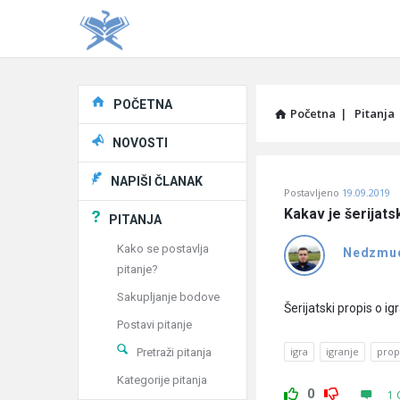
Explore
POČETNA
Početna
|
Pitanja
NOVOSTI
Pitaj
NAPIŠI ČLANAK
Postavljeno
19.09.2019
Učene
Kakav je šerijats
PITANJA
®
Kako se postavlja
Nedzmu
pitanje?
Latest
Sakupljanje bodove
Pitanja
Šerijatski propis o i
Postavi pitanje
igra
igranje
prop
Pretraži pitanja
Kategorije pitanja
0
1 