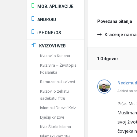
MOB. APLIKACIJE
ANDROID
Povezana pitanja
iPHONE iOS
Kraćenje nama
KVIZOVI WEB
Kvizovi o Kur'anu
1 Odgovor
Kviz Sira – Životopis
Poslanika
Ramazanski kvizovi
Nedzmud
Added an an
Kvizovi o zekatu i
sadekatul fitru
Piše: Mr.
Islamski Dnevni Kviz
Musliman 
Dječiji kvizovi
svoj živo
Kviz Škola Islama
čovjeka n
Islamski Kviz 18+