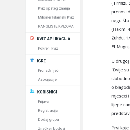
(Tirmizi,
Kviz opšteg znanja
prenosi da
Milioner Islamski Kviz
nego što 
RANGLISTE KVIZOVA
(Hakim, 4
Zuhdu, 1/
KVIZ APLIKACIJA
El-Mugni,
Pokreni kviz
U drugoj 
IGRE
“Dvije su
Pronađi riječ
slobodno 
Asocijacije
o blagoda
KORISNICI
mjeseci i
Prijava
lijepe na
Registracija
predstavl
Dodaj grupu
Prvi koje 
Značke i bodovi