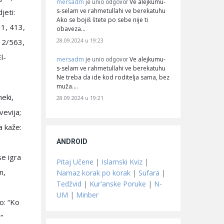
mersadm
Ve alejkumu-
je unio odgovor
s-selam ve rahmetullahi ve berekatuhu
jeti:
Ako se bojiš štete po sebe nije ti
11, 413,
obaveza…
28.09.2024 u 19:23
, 2/563,
l-
mersadm
Ve alejkumu-
je unio odgovor
s-selam ve rahmetullahi ve berekatuhu
Ne treba da ide kod roditelja sama, bez
muža.…
neki,
28.09.2024 u 19:21
vevija;
a kaže:
ANDROID
se igra
Pitaj Učene
|
Islamski Kviz
|
n,
Namaz korak po korak
|
Sufara
|
Tedžvid
|
Kur'anske Poruke
|
N-
UM
|
Minber
ao: “Ko
”