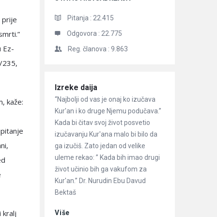
s
Pitanja :
22.415
 prije
smrti.”
Odgovora :
22.775
u Ez-
Reg. članova :
9.863
1/235,
Članci
Izreke daija
“Najbolji od vas je onaj ko izučava
m, kaže:
Kur'an i ko druge Njemu podučava.”
Kada bi čitav svoj život posvetio
 pitanje
izučavanju Kur'ana malo bi bilo da
ni,
ga izučiš. Zato jedan od velike
uleme rekao: ” Kada bih imao drugi
ed
život učinio bih ga vakufom za
e
Kur'an.” Dr. Nurudin Ebu Davud
Bektaš
 kralj
Više