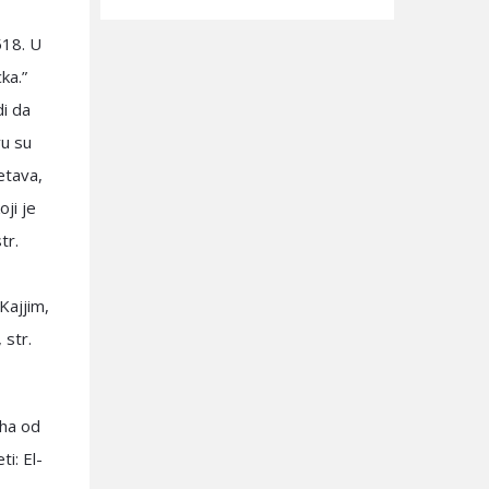
518. U
ka.”
di da
vu su
etava,
oji je
tr.
Kajjim,
 str.
aha od
i: El-