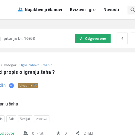
Pitaj
Pitaj
Najaktivniji članovi
Kvizovi i igre
Novosti
Učene
Učene
®
®
Navigacija
|
pitanje br. 16958
Odgovoreno
u kategoriji:
Igra Zabava Praznici
ki propis o igranju šaha ?
din
Urednik
granju šaha
is
Šah
šerijat
zabava
Odgovor
0
Prati
0
DIJELI