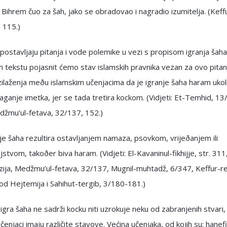
Bihrem čuo za šah, jako se obradovao i nagradio izumitelja. (Keff
. 115.)
postavljaju pitanja i vode polemike u vezi s propisom igranja šaha
tekstu pojasnit ćemo stav islamskih pravnika vezan za ovo pitan
laženja meðu islamskim učenjacima da je igranje šaha haram ukol
laganje imetka, jer se tada tretira kockom. (Vidjeti: Et-Temhid, 1
džmu’ul-fetava, 32/137, 152.)
je šaha rezultira ostavljanjem namaza, psovkom, vrijeðanjem ili
ljstvom, takoðer biva haram. (Vidjeti: El-Kavaninul-fikhijje, str. 311
ija, Medžmu’ul-fetava, 32/137, Mugnil-muhtadž, 6/347, Keffur-re
 od Hejtemija i Sahihut-tergib, 3/180-181.)
 igra šaha ne sadrži kocku niti uzrokuje neku od zabranjenih stvari,
učenjaci imaju različite stavove. Većina učenjaka, od kojih su: hanefi