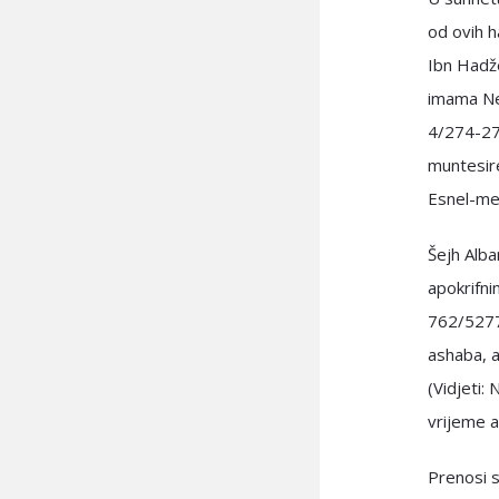
od ovih h
Ibn Hadže
imama Nev
4/274-275
muntesire
Esnel-met
Šejh Alba
apokrifnim
762/5277.
ashaba, a
(Vidjeti:
vrijeme a
Prenosi se