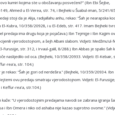
 ovo kumiri kojima ste u obožavanju posvećeni?” (Ibn Ebi Šejbe,
49, Ahmed u El-Verea, str. 74, i Bejheki u Šuabul-iman, 5/241/6
daji stoji da je Alija, radijallahu anhu, rekao: “Šah je nearapska koc
u El-Kubra, 10/358/20928, i u El-Edeb, str. 417. Imam Bejheki tvr
l predaja ima drugu koja je pojačava.) Ibn Tejmijje i Ibn Kajjim o
cijenili vjerodostojnom, a šejh Albani slabom. Vidjeti: Medžmu’ul-f
-Furusijje, str. 312, i Irvaul-galil, 8/288.) Ibn Abbas je spalio šah k
oče naslijedilo od oca. (Bejheki, 10/358/20933. Vidjeti: El-Kebair, s
fur-rea’a, str. 104.)
je rekao: “Šah je gori od nerdešira.” (Bejheki, 10/359/20934. Ibn 
Hejtemi ovu predaju smatraju vjerodostojnom. Vidjeti: El-Furusijje,
i Keffur-rea’a, str.104.)
m kaže: “U vjerodostojnim predajama navodi se zabrana igranja š
a i Ibn Omera i niko od ashaba nije kazao suprotno ovome.” (Vidjet