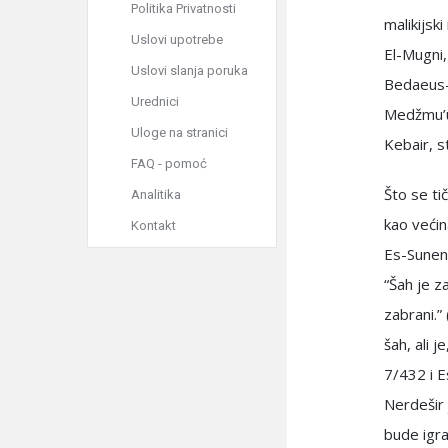
Politika Privatnosti
malikijski
Uslovi upotrebe
El-Mugni,
Uslovi slanja poruka
Bedaeus-s
Urednici
Medžmu’ul
Uloge na stranici
Kebair, st
FAQ - pomoć
Što se ti
Analitika
kao većin
Kontakt
Es-Sunenu
“Šah je z
zabrani.”
šah, ali 
7/432 i E
Nerdešir 
bude igra