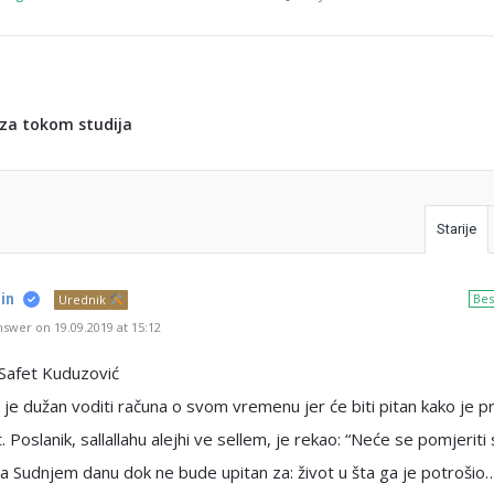
za tokom studija
Starije
in
Bes
Urednik
swer on 19.09.2019 at 15:12
 Safet Kuduzović
je dužan voditi računa o svom vremenu jer će biti pitan kako je 
t. Poslanik, sallallahu alejhi ve sellem, je rekao: “Neće se pomjeriti
a Sudnjem danu dok ne bude upitan za: život u šta ga je potrošio