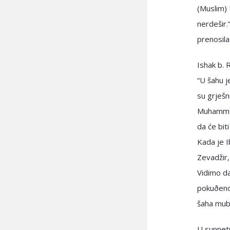
(Muslim) 
nerdešir
prenosila
Ishak b. 
“U šahu j
su grješn
Muhammed 
da će biti
Kada je I
Zevadžir,
Vidimo da
pokuðenos
šaha muba
U sunnetu