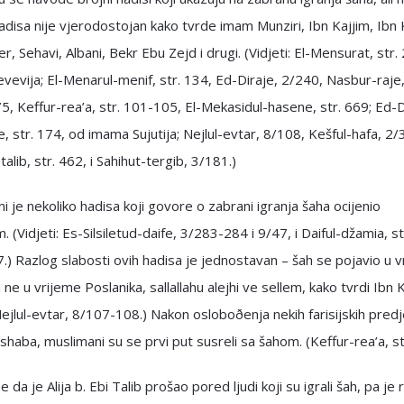
adisa nije vjerodostojan kako tvrde imam Munziri, Ibn Kajjim, Ibn 
r, Sehavi, Albani, Bekr Ebu Zejd i drugi. (Vidjeti: El-Mensurat, str.
evija; El-Menarul-menif, str. 134, Ed-Diraje, 2/240, Nasbur-raje
, Keffur-rea’a, str. 101-105, El-Mekasidul-hasene, str. 669; Ed-
, str. 174, od imama Sujutija; Nejlul-evtar, 8/108, Kešful-hafa, 2/
alib, str. 462, i Sahihut-tergib, 3/181.)
ni je nekoliko hadisa koji govore o zabrani igranja šaha ocijenio
. (Vidjeti: Es-Silsiletud-daife, 3/283-284 i 9/47, i Daiful-džamia, st
) Razlog slabosti ovih hadisa je jednostavan – šah se pojavio u 
 ne u vrijeme Poslanika, sallallahu alejhi ve sellem, kako tvrdi Ibn K
 Nejlul-evtar, 8/107-108.) Nakon osloboðenja nekih farisijskih predj
shaba, muslimani su se prvi put susreli sa šahom. (Keffur-rea’a, st
 da je Alija b. Ebi Talib prošao pored ljudi koji su igrali šah, pa je 