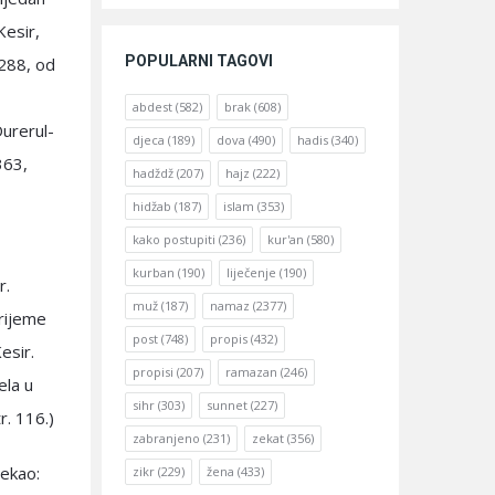
Kesir,
POPULARNI TAGOVI
 288, od
,
abdest
(582)
brak
(608)
Durerul-
djeca
(189)
dova
(490)
hadis
(340)
363,
hadždž
(207)
hajz
(222)
hidžab
(187)
islam
(353)
kako postupiti
(236)
kur'an
(580)
kurban
(190)
liječenje
(190)
r.
muž
(187)
namaz
(2377)
vrijeme
post
(748)
propis
(432)
esir.
propisi
(207)
ramazan
(246)
ela u
sihr
(303)
sunnet
(227)
r. 116.)
zabranjeno
(231)
zekat
(356)
rekao:
zikr
(229)
žena
(433)