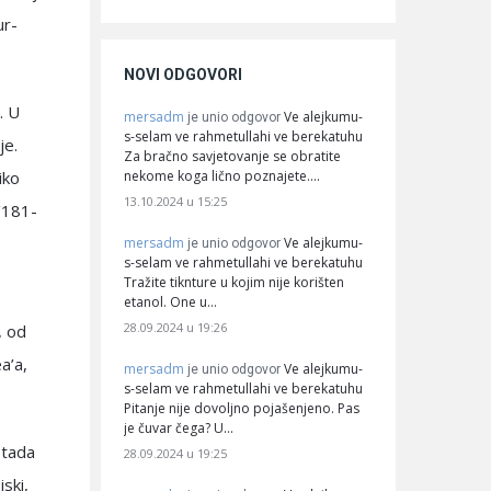
ur-
NOVI ODGOVORI
. U
mersadm
Ve alejkumu-
je unio odgovor
s-selam ve rahmetullahi ve berekatuhu
je.
Za bračno savjetovanje se obratite
nekome koga lično poznajete.…
iko
13.10.2024 u 15:25
3/181-
mersadm
Ve alejkumu-
je unio odgovor
s-selam ve rahmetullahi ve berekatuhu
Tražite tiknture u kojim nije korišten
etanol. One u…
28.09.2024 u 19:26
, od
a’a,
mersadm
Ve alejkumu-
je unio odgovor
s-selam ve rahmetullahi ve berekatuhu
Pitanje nije dovoljno pojašenjeno. Pas
je čuvar čega? U…
 tada
28.09.2024 u 19:25
jski,