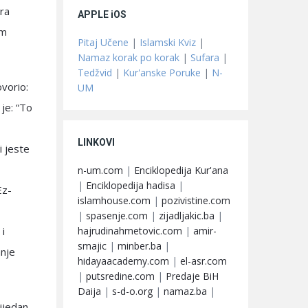
gra
APPLE iOS
em
Pitaj Učene
|
Islamski Kviz
|
Namaz korak po korak
|
Sufara
|
Tedžvid
|
Kur'anske Poruke
|
N-
ovorio:
UM
 je: “To
LINKOVI
i jeste
n-um.com
|
Enciklopedija Kur'ana
|
Enciklopedija hadisa
|
Ez-
islamhouse.com
|
pozivistine.com
|
spasenje.com
|
zijadljakic.ba
|
hajrudinahmetovic.com
|
amir-
 i
smajic
|
minber.ba
|
anje
hidayaacademy.com
|
el-asr.com
|
putsredine.com
|
Predaje BiH
Daija
|
s-d-o.org
|
namaz.ba
|
nijedan