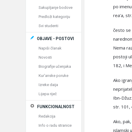
po imenu 
Sakupljanje bodove
rea’a, str
Predloži kategoriju
Svi studenti
često se 
narednom 
OBJAVE - POSTOVI
Nema razi
Napiši članak
postoji u
Novosti
182, i Me
Biografije učenjaka
Kur'anske poruke
Ako igran
Izreke daija
neprijate
Lijepa riječ
Ibn-Džuzz
str. 101,
FUNKCIONALNOST
Redakcija
Ako, pak,
Info o radu stranice
islamski 