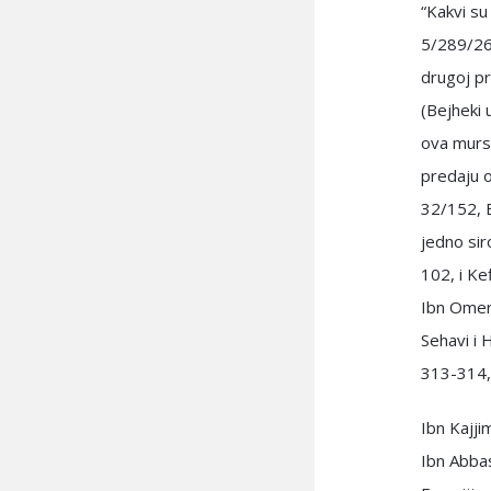
“Kakvi su
5/289/261
drugoj pre
(Bejheki 
ova murse
predaju o
32/152, El
jedno sir
102, i Kef
Ibn Omer 
Sehavi i 
313-314, 
Ibn Kajji
Ibn Abbas