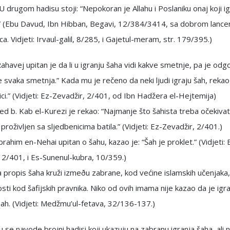
U drugom hadisu stoji: “Nepokoran je Allahu i Poslaniku onaj koji i
.” (Ebu Davud, Ibn Hibban, Begavi, 12/384/3414, sa dobrom lanc
ca. Vidjeti: Irvaul-galil, 8/285, i Gajetul-meram, str. 179/395.)
Rahavej upitan je da li u igranju šaha vidi kakve smetnje, pa je odg
e svaka smetnja.” Kada mu je rečeno da neki ljudi igraju šah, rekao
ici.” (Vidjeti: Ez-Zevadžir, 2/401, od Ibn Hadžera el-Hejtemija)
b. Kab el-Kurezi je rekao: “Najmanje što šahista treba očekivat
 proživljen sa sljedbenicima batila.” (Vidjeti: Ez-Zevadžir, 2/401.)
brahim en-Nehai upitan o šahu, kazao je: “Šah je proklet.” (Vidjeti: 
 2/401, i Es-Sunenul-kubra, 10/359.)
 propis šaha kruži izmeðu zabrane, kod većine islamskih učenjaka,
ti kod šafijskih pravnika. Niko od ovih imama nije kazao da je igr
h. (Vidjeti: Medžmu’ul-fetava, 32/136-137.)
 se navode brojni hadisi koji ukazuju na zabranu igranja šaha, ali 