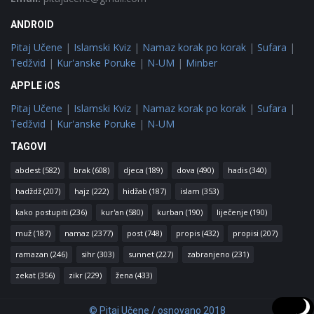
ANDROID
Pitaj Učene
|
Islamski Kviz
|
Namaz korak po korak
|
Sufara
|
Tedžvid
|
Kur'anske Poruke
|
N-UM
|
Minber
APPLE iOS
Pitaj Učene
|
Islamski Kviz
|
Namaz korak po korak
|
Sufara
|
Tedžvid
|
Kur'anske Poruke
|
N-UM
TAGOVI
abdest
(582)
brak
(608)
djeca
(189)
dova
(490)
hadis
(340)
hadždž
(207)
hajz
(222)
hidžab
(187)
islam
(353)
kako postupiti
(236)
kur'an
(580)
kurban
(190)
liječenje
(190)
muž
(187)
namaz
(2377)
post
(748)
propis
(432)
propisi
(207)
ramazan
(246)
sihr
(303)
sunnet
(227)
zabranjeno
(231)
zekat
(356)
zikr
(229)
žena
(433)
© Pitaj Učene / osnovano 2018