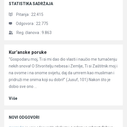
STATISTIKA SADRŽAJA
Pitanja :
22.415
Odgovora :
22.775
Reg. članova :
9.863
Članci
Kur'anske poruke
“Gospodaru moj, Ti si mi dao dio vlasti i naučio me tumačenju
nekih snova! O Stvoritelju nebesa i Zemlje, Ti si Zaštitnik moj i
na ovome i na onome svijetu; daj da umrem kao musliman i
pridruži me onima koji su dobri!” (Jusuf, 101) Nakon što je
dobio sve ono ...
Više
NOVI ODGOVORI