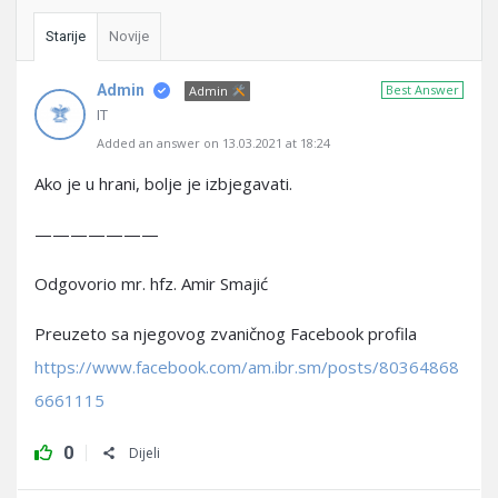
Starije
Novije
Admin
Best Answer
Admin
IT
Added an answer on 13.03.2021 at 18:24
Ako je u hrani, bolje je izbjegavati.
———————
Odgovorio mr. hfz. Amir Smajić
Preuzeto sa njegovog zvaničnog Facebook profila
https://www.facebook.com/am.ibr.sm/posts/80364868
6661115
0
Dijeli