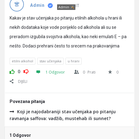
Pitanja
IT
Admin
Admin
Kakav je stav učenjaka po pitanju etilnih alkohola u hrani ili
nekih dodataka koje vode porijeklo od alkohola ali su se
preradom izgubila svojstva alkohola, kao neki emulati E – pa
nešto. Dodaci prehrani često to srecem na prakovanjima
etilni alkohol
stav učenjaka
u hrani
0
1 Odgovor
0
Prati
0
DIJELI
Povezana pitanja
Koji je najodabraniji stav učenjaka po pitanju
ravnanja saffova: vadžib, mustehab ili sunnet?
1 Odgovor