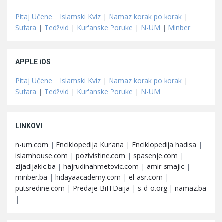
Pitaj Učene
|
Islamski Kviz
|
Namaz korak po korak
|
Sufara
|
Tedžvid
|
Kur'anske Poruke
|
N-UM
|
Minber
APPLE iOS
Pitaj Učene
|
Islamski Kviz
|
Namaz korak po korak
|
Sufara
|
Tedžvid
|
Kur'anske Poruke
|
N-UM
LINKOVI
n-um.com
|
Enciklopedija Kur'ana
|
Enciklopedija hadisa
|
islamhouse.com
|
pozivistine.com
|
spasenje.com
|
zijadljakic.ba
|
hajrudinahmetovic.com
|
amir-smajic
|
minber.ba
|
hidayaacademy.com
|
el-asr.com
|
putsredine.com
|
Predaje BiH Daija
|
s-d-o.org
|
namaz.ba
|