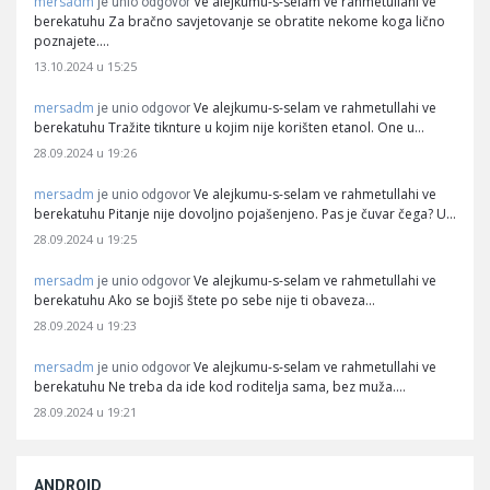
mersadm
Ve alejkumu-s-selam ve rahmetullahi ve
je unio odgovor
berekatuhu Za bračno savjetovanje se obratite nekome koga lično
poznajete.…
13.10.2024 u 15:25
mersadm
Ve alejkumu-s-selam ve rahmetullahi ve
je unio odgovor
berekatuhu Tražite tiknture u kojim nije korišten etanol. One u…
28.09.2024 u 19:26
mersadm
Ve alejkumu-s-selam ve rahmetullahi ve
je unio odgovor
berekatuhu Pitanje nije dovoljno pojašenjeno. Pas je čuvar čega? U…
28.09.2024 u 19:25
mersadm
Ve alejkumu-s-selam ve rahmetullahi ve
je unio odgovor
berekatuhu Ako se bojiš štete po sebe nije ti obaveza…
28.09.2024 u 19:23
mersadm
Ve alejkumu-s-selam ve rahmetullahi ve
je unio odgovor
berekatuhu Ne treba da ide kod roditelja sama, bez muža.…
28.09.2024 u 19:21
ANDROID