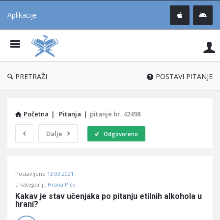
Aplikacije
Pit
Uč
®
PRETRAŽI
POSTAVI PITANJE
Početna
|
Pitanja
|
pitanje br. 42498
Dalje
Odgovoreno
Pitaj
Postavljeno
13.03.2021
Učene
u kategoriji:
Hrana Piće
®
Kakav je stav učenjaka po pitanju etilnih alkohola u 
hrani?
Latest