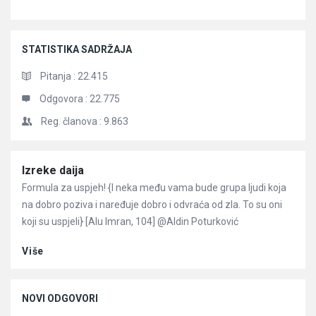
STATISTIKA SADRŽAJA
Pitanja :
22.415
Odgovora :
22.775
Reg. članova :
9.863
Članci
Izreke daija
Formula za uspjeh! {I neka među vama bude grupa ljudi koja
na dobro poziva i naređuje dobro i odvraća od zla. To su oni
koji su uspjeli} [Alu Imran, 104] @Aldin Poturković
Više
NOVI ODGOVORI