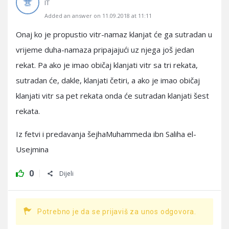
IT
Added an answer on 11.09.2018 at 11:11
Onaj ko je propustio vitr-namaz klanjat će ga sutradan u
vrijeme duha-namaza pripajajući uz njega još jedan
rekat. Pa ako je imao običaj klanjati vitr sa tri rekata,
sutradan će, dakle, klanjati četiri, a ako je imao običaj
klanjati vitr sa pet rekata onda će sutradan klanjati šest
rekata.
Iz fetvi i predavanja šejhaMuhammeda ibn Saliha el-
Usejmina
0
Dijeli
Potrebno je da se prijaviš za unos odgovora.