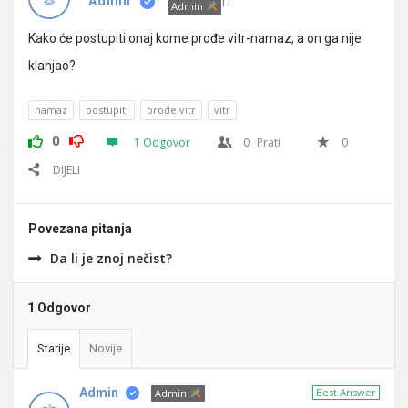
Pitanja
IT
Admin
Admin
Kako će postupiti onaj kome prođe vitr-namaz, a on ga nije
klanjao?
namaz
postupiti
prođe vitr
vitr
0
1 Odgovor
0
Prati
0
DIJELI
Povezana pitanja
Da li je znoj nečist?
1 Odgovor
Starije
Novije
Admin
Best Answer
Admin