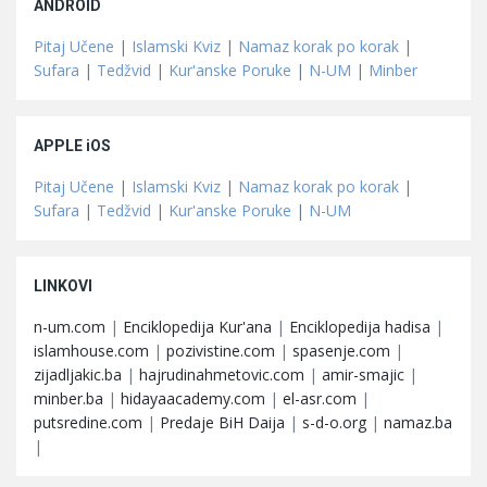
ANDROID
Pitaj Učene
|
Islamski Kviz
|
Namaz korak po korak
|
Sufara
|
Tedžvid
|
Kur'anske Poruke
|
N-UM
|
Minber
APPLE iOS
Pitaj Učene
|
Islamski Kviz
|
Namaz korak po korak
|
Sufara
|
Tedžvid
|
Kur'anske Poruke
|
N-UM
LINKOVI
n-um.com
|
Enciklopedija Kur'ana
|
Enciklopedija hadisa
|
islamhouse.com
|
pozivistine.com
|
spasenje.com
|
zijadljakic.ba
|
hajrudinahmetovic.com
|
amir-smajic
|
minber.ba
|
hidayaacademy.com
|
el-asr.com
|
putsredine.com
|
Predaje BiH Daija
|
s-d-o.org
|
namaz.ba
|