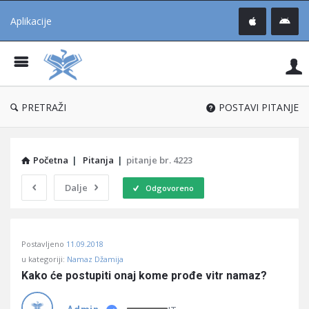
Aplikacije
Pit
Uč
®
PRETRAŽI
POSTAVI PITANJE
Početna
|
Pitanja
|
pitanje br. 4223
Dalje
Odgovoreno
Pitaj
Postavljeno
11.09.2018
Učene
u kategoriji:
Namaz Džamija
®
Kako će postupiti onaj kome prođe vitr namaz?
Latest