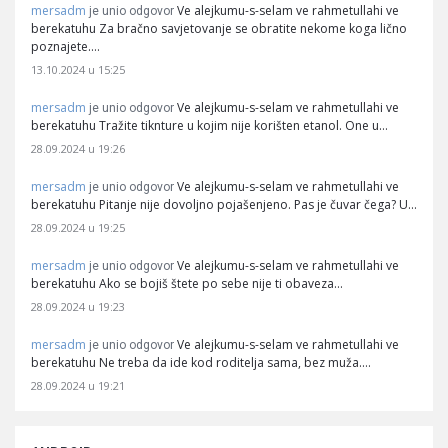
mersadm
Ve alejkumu-s-selam ve rahmetullahi ve
je unio odgovor
berekatuhu Za bračno savjetovanje se obratite nekome koga lično
poznajete.…
13.10.2024 u 15:25
mersadm
Ve alejkumu-s-selam ve rahmetullahi ve
je unio odgovor
berekatuhu Tražite tiknture u kojim nije korišten etanol. One u…
28.09.2024 u 19:26
mersadm
Ve alejkumu-s-selam ve rahmetullahi ve
je unio odgovor
berekatuhu Pitanje nije dovoljno pojašenjeno. Pas je čuvar čega? U…
28.09.2024 u 19:25
mersadm
Ve alejkumu-s-selam ve rahmetullahi ve
je unio odgovor
berekatuhu Ako se bojiš štete po sebe nije ti obaveza…
28.09.2024 u 19:23
mersadm
Ve alejkumu-s-selam ve rahmetullahi ve
je unio odgovor
berekatuhu Ne treba da ide kod roditelja sama, bez muža.…
28.09.2024 u 19:21