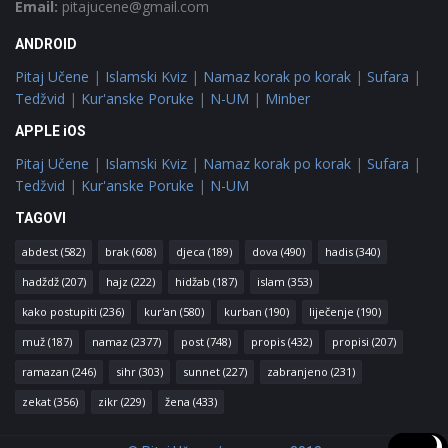
Email:
pitajucene@gmail.com
ANDROID
Pitaj Učene
|
Islamski Kviz
|
Namaz korak po korak
|
Sufara
|
Tedžvid
|
Kur'anske Poruke
|
N-UM
|
Minber
APPLE iOS
Pitaj Učene
|
Islamski Kviz
|
Namaz korak po korak
|
Sufara
|
Tedžvid
|
Kur'anske Poruke
|
N-UM
TAGOVI
abdest
(582)
brak
(608)
djeca
(189)
dova
(490)
hadis
(340)
hadždž
(207)
hajz
(222)
hidžab
(187)
islam
(353)
kako postupiti
(236)
kur'an
(580)
kurban
(190)
liječenje
(190)
muž
(187)
namaz
(2377)
post
(748)
propis
(432)
propisi
(207)
ramazan
(246)
sihr
(303)
sunnet
(227)
zabranjeno
(231)
zekat
(356)
zikr
(229)
žena
(433)