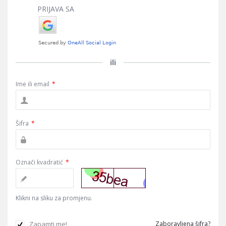
PRIJAVA SA
ili
Ime ili email
*
Šifra
*
Označi kvadratić
*
Klikni na sliku za promjenu.
Zapamti me!
Zaboravljena šifra?