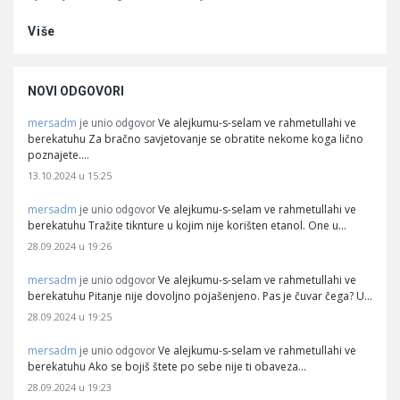
Više
NOVI ODGOVORI
mersadm
Ve alejkumu-s-selam ve rahmetullahi ve
je unio odgovor
berekatuhu Za bračno savjetovanje se obratite nekome koga lično
poznajete.…
13.10.2024 u 15:25
mersadm
Ve alejkumu-s-selam ve rahmetullahi ve
je unio odgovor
berekatuhu Tražite tiknture u kojim nije korišten etanol. One u…
28.09.2024 u 19:26
mersadm
Ve alejkumu-s-selam ve rahmetullahi ve
je unio odgovor
berekatuhu Pitanje nije dovoljno pojašenjeno. Pas je čuvar čega? U…
28.09.2024 u 19:25
mersadm
Ve alejkumu-s-selam ve rahmetullahi ve
je unio odgovor
berekatuhu Ako se bojiš štete po sebe nije ti obaveza…
28.09.2024 u 19:23