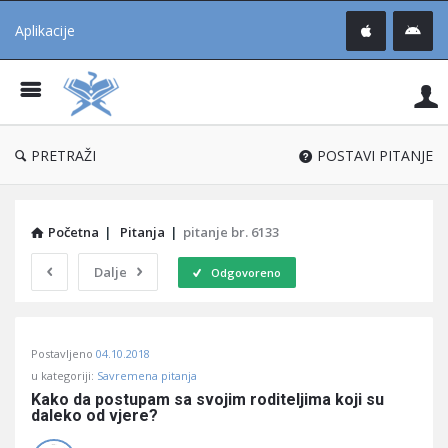
Aplikacije
Pit
Uč
®
PRETRAŽI
POSTAVI PITANJE
Početna
|
Pitanja
|
pitanje br. 6133
Dalje
Odgovoreno
Pitaj
Postavljeno
04.10.2018
Učene
u kategoriji:
Savremena pitanja
®
Kako da postupam sa svojim roditeljima koji su 
daleko od vjere?
Latest