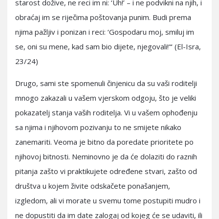
starost dožive, ne reci im ni: ‘Uh!’ – i ne podvikni na njih, i
obraćaj im se riječima poštovanja punim. Budi prema
njima pažljiv i ponizan i reci: ‘Gospodaru moj, smiluj im
se, oni su mene, kad sam bio dijete, njegovali!“‘ (El-Isra,
23/24)
Drugo, sami ste spomenuli činjenicu da su vaši roditelji
mnogo zakazali u vašem vjerskom odgoju, što je veliki
pokazatelj stanja vaših roditelja. Vi u vašem ophođenju
sa njima i njihovom pozivanju to ne smijete nikako
zanemariti. Veoma je bitno da poredate prioritete po
njihovoj bitnosti. Neminovno je da će dolaziti do raznih
pitanja zašto vi praktikujete određene stvari, zašto od
društva u kojem živite odskačete ponašanjem,
izgledom, ali vi morate u svemu tome postupiti mudro i
ne dopustiti da im date zalogaj od kojeg će se udaviti, ili