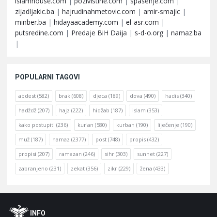
islamhouse.com
|
pozivistine.com
|
spasenje.com
|
zijadljakic.ba
|
hajrudinahmetovic.com
|
amir-smajic
|
minber.ba
|
hidayaacademy.com
|
el-asr.com
|
putsredine.com
|
Predaje BiH Daija
|
s-d-o.org
|
namaz.ba
|
POPULARNI TAGOVI
abdest
(582)
brak
(608)
djeca
(189)
dova
(490)
hadis
(340)
hadždž
(207)
hajz
(222)
hidžab
(187)
islam
(353)
kako postupiti
(236)
kur'an
(580)
kurban
(190)
liječenje
(190)
muž
(187)
namaz
(2377)
post
(748)
propis
(432)
propisi
(207)
ramazan
(246)
sihr
(303)
sunnet
(227)
zabranjeno
(231)
zekat
(356)
zikr
(229)
žena
(433)
Footer
O
INFO