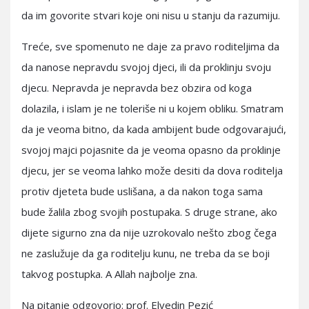
da im govorite stvari koje oni nisu u stanju da razumiju.
Treće, sve spomenuto ne daje za pravo roditeljima da
da nanose nepravdu svojoj djeci, ili da proklinju svoju
djecu. Nepravda je nepravda bez obzira od koga
dolazila, i islam je ne toleriše ni u kojem obliku. Smatram
da je veoma bitno, da kada ambijent bude odgovarajući,
svojoj majci pojasnite da je veoma opasno da proklinje
djecu, jer se veoma lahko može desiti da dova roditelja
protiv djeteta bude uslišana, a da nakon toga sama
bude žalila zbog svojih postupaka. S druge strane, ako
dijete sigurno zna da nije uzrokovalo nešto zbog čega
ne zaslužuje da ga roditelju kunu, ne treba da se boji
takvog postupka. A Allah najbolje zna.
Na pitanje odgovorio: prof. Elvedin Pezić