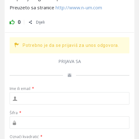
Preuzeto sa stranice
http://www.n-um.com
0
Dijeli
Potrebno je da se prijaviš za unos odgovora.
PRIJAVA SA
ili
Ime ili email
*
Šifra
*
Označi kvadratić
*