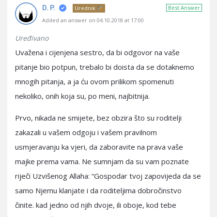
D. P.
Best Answer
Urednik
Added an answer on 04.10.2018 at 17:00
Uređivano
Uvažena i cijenjena sestro, da bi odgovor na vaše
pitanje bio potpun, trebalo bi doista da se dotaknemo
mnogih pitanja, a ja ću ovom prilikom spomenuti
nekoliko, onih koja su, po meni, najbitnija.
Prvo, nikada ne smijete, bez obzira što su roditelji
zakazali u vašem odgoju i vašem pravilnom
usmjeravanju ka vjeri, da zaboravite na prava vaše
majke prema vama. Ne sumnjam da su vam poznate
riječi Uzvišenog Allaha: “Gospodar tvoj zapovijeda da se
samo Njemu klanjate i da roditeljima dobročinstvo
činite. kad jedno od njih dvoje, ili oboje, kod tebe