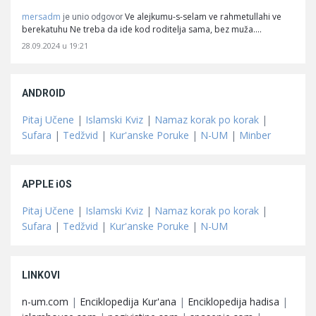
mersadm
Ve alejkumu-s-selam ve rahmetullahi ve
je unio odgovor
berekatuhu Ne treba da ide kod roditelja sama, bez muža.…
28.09.2024 u 19:21
ANDROID
Pitaj Učene
|
Islamski Kviz
|
Namaz korak po korak
|
Sufara
|
Tedžvid
|
Kur'anske Poruke
|
N-UM
|
Minber
APPLE iOS
Pitaj Učene
|
Islamski Kviz
|
Namaz korak po korak
|
Sufara
|
Tedžvid
|
Kur'anske Poruke
|
N-UM
LINKOVI
n-um.com
|
Enciklopedija Kur'ana
|
Enciklopedija hadisa
|