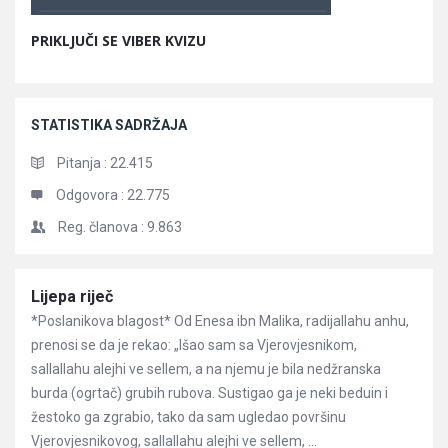
PRIKLJUČI SE VIBER KVIZU
STATISTIKA SADRŽAJA
Pitanja :
22.415
Odgovora :
22.775
Reg. članova :
9.863
Članci
Lijepa riječ
*Poslanikova blagost* Od Enesa ibn Malika, radijallahu anhu,
prenosi se da je rekao: „Išao sam sa Vjerovjesnikom,
sallallahu alejhi ve sellem, a na njemu je bila nedžranska
burda (ogrtač) grubih rubova. Sustigao ga je neki beduin i
žestoko ga zgrabio, tako da sam ugledao površinu
Vjerovjesnikovog, sallallahu alejhi ve sellem, ...