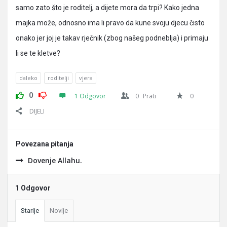
samo zato što je roditelj, a dijete mora da trpi? Kako jedna
majka može, odnosno ima li pravo da kune svoju djecu čisto
onako jer joj je takav rječnik (zbog našeg podneblja) i primaju
li se te kletve?
daleko
roditelji
vjera
0
1 Odgovor
0
Prati
0
DIJELI
Povezana pitanja
Dovenje Allahu.
1 Odgovor
Starije
Novije