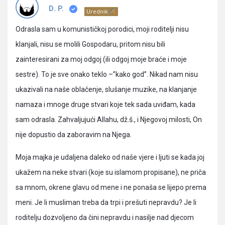
Pitanja
D. P.
Urednik
Odrasla sam u komunističkoj porodici, moji roditelji nisu
klanjali, nisu se molili Gospodaru, pritom nisu bili
zainteresirani za moj odgoj (ili odgoj moje braće i moje
sestre). To je sve onako teklo –”kako god’’. Nikad nam nisu
ukazivali na naše oblačenje, slušanje muzike, na klanjanje
namaza i mnoge druge stvari koje tek sada uviđam, kada
sam odrasla. Zahvaljujući Allahu, dž.š., i Njegovoj milosti, On
nije dopustio da zaboravim na Njega.
Moja majka je udaljena daleko od naše vjere i ljuti se kada joj
ukažem na neke stvari (koje su islamom propisane), ne priča
sa mnom, okrene glavu od mene i ne ponaša se lijepo prema
meni. Je li musliman treba da trpi i prešuti nepravdu? Je li
roditelju dozvoljeno da čini nepravdu i nasilje nad djecom