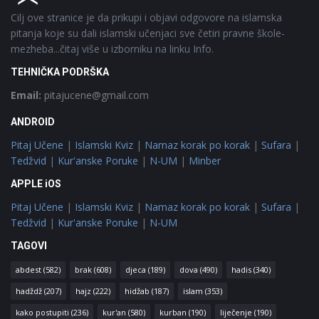
Cilj ove stranice je da prikupi i objavi odgovore na islamska
pitanja koje su dali islamski učenjaci sve četiri pravne škole-
mezheba...čitaj više u izborniku na linku Info.
TEHNIČKA PODRŠKA
Email:
pitajucene@gmail.com
ANDROID
Pitaj Učene
|
Islamski Kviz
|
Namaz korak po korak
|
Sufara
|
Tedžvid
|
Kur'anske Poruke
|
N-UM
|
Minber
APPLE iOS
Pitaj Učene
|
Islamski Kviz
|
Namaz korak po korak
|
Sufara
|
Tedžvid
|
Kur'anske Poruke
|
N-UM
TAGOVI
abdest
(582)
brak
(608)
djeca
(189)
dova
(490)
hadis
(340)
hadždž
(207)
hajz
(222)
hidžab
(187)
islam
(353)
kako postupiti
(236)
kur'an
(580)
kurban
(190)
liječenje
(190)