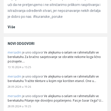
uči da ne pretjerujemo i ne sitničarimo prilikom raspitivanja i
istraživanja određenih stvari, jer nepoznavanje nekih detalja
je dobro po nas. #kuranske_poruke
Više
NOVI ODGOVORI
mersadm
Ve alejkumu-s-selam ve rahmetullahi ve
je unio odgovor
berekatuhu Za bračno savjetovanje se obratite nekome koga lično
poznajete.…
13.10.2024 u 15:25
mersadm
Ve alejkumu-s-selam ve rahmetullahi ve
je unio odgovor
berekatuhu Tražite tiknture u kojim nije korišten etanol. One u…
28.09.2024 u 19:26
mersadm
Ve alejkumu-s-selam ve rahmetullahi ve
je unio odgovor
berekatuhu Pitanje nije dovoljno pojašenjeno. Pas je čuvar čega? U…
28.09.2024 u 19:25