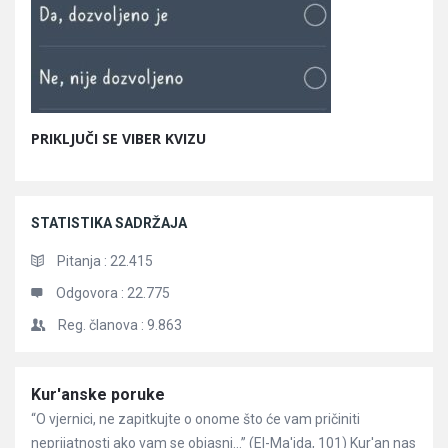
PRIKLJUČI SE VIBER KVIZU
STATISTIKA SADRŽAJA
Pitanja :
22.415
Odgovora :
22.775
Reg. članova :
9.863
Članci
Kur'anske poruke
“O vjernici, ne zapitkujte o onome što će vam pričiniti
neprijatnosti ako vam se objasni…” (El-Ma'ida, 101) Kur'an nas