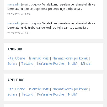
mersadm
Ve alejkumu-s-selam ve rahmetullahi ve
je unio odgovor
berekatuhu Ako se bojiš štete po sebe nije ti obaveza…
28.09.2024 u 19:23
mersadm
Ve alejkumu-s-selam ve rahmetullahi ve
je unio odgovor
berekatuhu Ne treba da ide kod roditelja sama, bez muža.…
28.09.2024 u 19:21
ANDROID
Pitaj Učene
|
Islamski Kviz
|
Namaz korak po korak
|
Sufara
|
Tedžvid
|
Kur'anske Poruke
|
N-UM
|
Minber
APPLE iOS
Pitaj Učene
|
Islamski Kviz
|
Namaz korak po korak
|
Sufara
|
Tedžvid
|
Kur'anske Poruke
|
N-UM