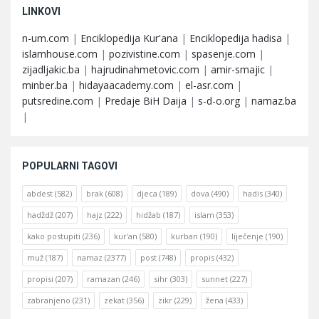
LINKOVI
n-um.com
|
Enciklopedija Kur'ana
|
Enciklopedija hadisa
|
islamhouse.com
|
pozivistine.com
|
spasenje.com
|
zijadljakic.ba
|
hajrudinahmetovic.com
|
amir-smajic
|
minber.ba
|
hidayaacademy.com
|
el-asr.com
|
putsredine.com
|
Predaje BiH Daija
|
s-d-o.org
|
namaz.ba
|
POPULARNI TAGOVI
abdest
(582)
brak
(608)
djeca
(189)
dova
(490)
hadis
(340)
hadždž
(207)
hajz
(222)
hidžab
(187)
islam
(353)
kako postupiti
(236)
kur'an
(580)
kurban
(190)
liječenje
(190)
muž
(187)
namaz
(2377)
post
(748)
propis
(432)
propisi
(207)
ramazan
(246)
sihr
(303)
sunnet
(227)
zabranjeno
(231)
zekat
(356)
zikr
(229)
žena
(433)