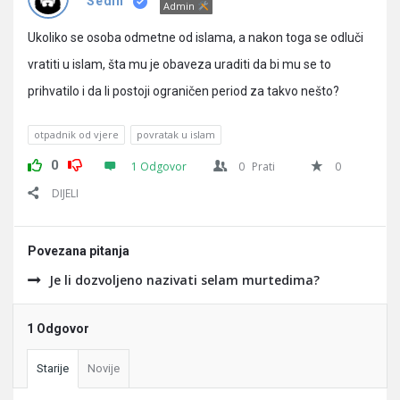
Pitanja
Sedin
Admin
Ukoliko se osoba odmetne od islama, a nakon toga se odluči
vratiti u islam, šta mu je obaveza uraditi da bi mu se to
prihvatilo i da li postoji ograničen period za takvo nešto?
otpadnik od vjere
povratak u islam
0
1 Odgovor
0
Prati
0
DIJELI
Povezana pitanja
Je li dozvoljeno nazivati selam murtedima?
1 Odgovor
Starije
Novije