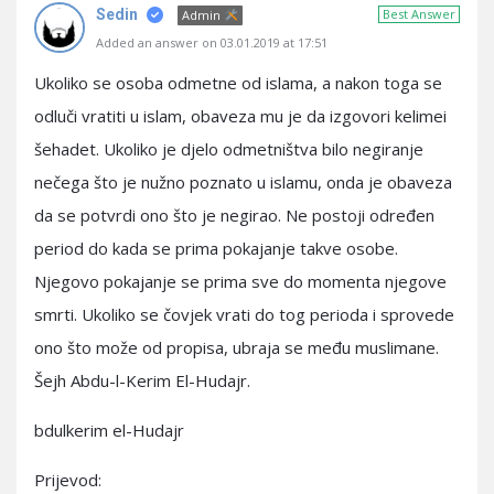
Sedin
Best Answer
Admin
Added an answer on 03.01.2019 at 17:51
Ukoliko se osoba odmetne od islama, a nakon toga se
odluči vratiti u islam, obaveza mu je da izgovori kelimei
šehadet. Ukoliko je djelo odmetništva bilo negiranje
nečega što je nužno poznato u islamu, onda je obaveza
da se potvrdi ono što je negirao. Ne postoji određen
period do kada se prima pokajanje takve osobe.
Njegovo pokajanje se prima sve do momenta njegove
smrti. Ukoliko se čovjek vrati do tog perioda i sprovede
ono što može od propisa, ubraja se među muslimane.
Šejh Abdu-l-Kerim El-Hudajr.
bdulkerim el-Hudajr
Prijevod: