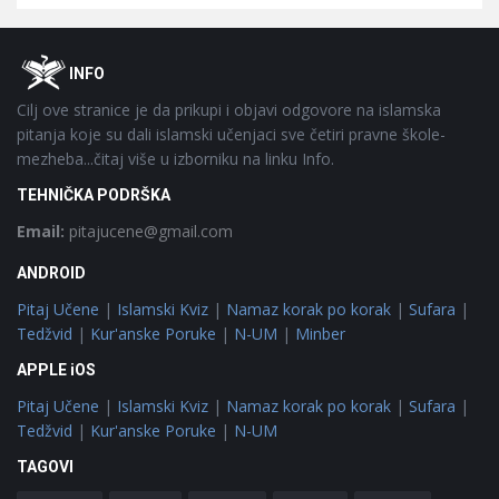
Footer
O
INFO
Cilj ove stranice je da prikupi i objavi odgovore na islamska
pitanja koje su dali islamski učenjaci sve četiri pravne škole-
mezheba...čitaj više u izborniku na linku Info.
TEHNIČKA PODRŠKA
Email:
pitajucene@gmail.com
ANDROID
Pitaj Učene
|
Islamski Kviz
|
Namaz korak po korak
|
Sufara
|
Tedžvid
|
Kur'anske Poruke
|
N-UM
|
Minber
APPLE iOS
Pitaj Učene
|
Islamski Kviz
|
Namaz korak po korak
|
Sufara
|
Tedžvid
|
Kur'anske Poruke
|
N-UM
TAGOVI