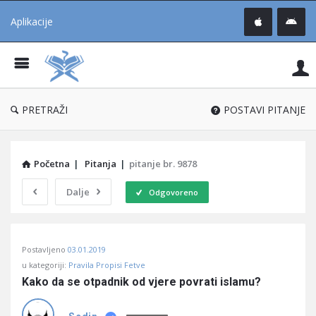
Aplikacije
Pit
Uč
®
PRETRAŽI
POSTAVI PITANJE
Početna
|
Pitanja
|
pitanje br. 9878
Dalje
Odgovoreno
Pitaj
Postavljeno
03.01.2019
Učene
u kategoriji:
Pravila Propisi Fetve
®
Kako da se otpadnik od vjere povrati islamu?
Latest